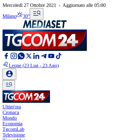
Mercoledì 27 Ottobre 2021
-
Aggiornato alle
05:00
Milano
30°
Leone
(23 Lug - 23 Ago)
Ultim'ora
Cronaca
Mondo
Economia
TgcomLab
Televisione