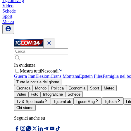
TgcomMag
Video
Schede
Sport
Meteo
In evidenza
Mostra tutti
Nascondi
Guerra Iran
Elezioni
Crans Montana
Epstein Files
Famiglia nel b
Tutte le notizie del giorno
Cronaca
Mondo
Politica
Economia
Sport
Meteo
Video
Foto
Infografiche
Schede
Tv & Spettacolo
TgcomLab
TgcomMag
TgTech
Lif
Chi siamo
Seguici anche su