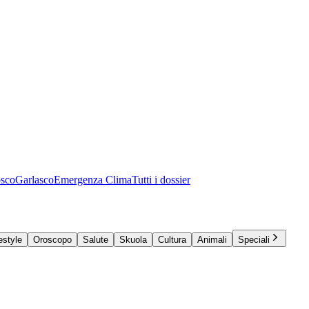
osco
Garlasco
Emergenza Clima
Tutti i dossier
estyle
Oroscopo
Salute
Skuola
Cultura
Animali
Speciali