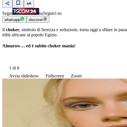
Segui
su
Seguici su
whatsapp
discover
Il
choker
, simbolo di fierezza e seduzione, torna oggi a sfilare in pas
tribù africane al popolo Egizio.
Almarow… ed è subito choker mania!
1
di 8
Avvia slideshow
Fullscreen
Zoom