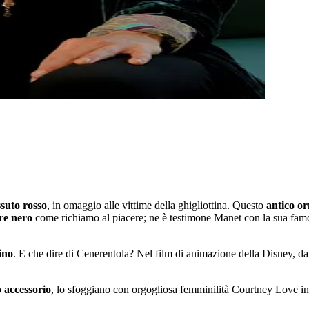
ssuto rosso
, in omaggio alle vittime della ghigliottina. Questo
antico o
ore nero
come richiamo al piacere; ne è testimone Manet con la sua famo
ino
. E che dire di Cenerentola? Nel film di animazione della Disney, datat
o
accessorio
, lo sfoggiano con orgogliosa femminilità Courtney Love 