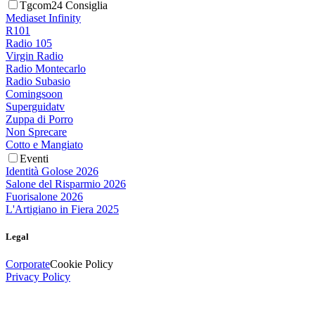
Tgcom24 Consiglia
Mediaset Infinity
R101
Radio 105
Virgin Radio
Radio Montecarlo
Radio Subasio
Comingsoon
Superguidatv
Zuppa di Porro
Non Sprecare
Cotto e Mangiato
Eventi
Identità Golose 2026
Salone del Risparmio 2026
Fuorisalone 2026
L'Artigiano in Fiera 2025
Legal
Corporate
Cookie Policy
Privacy Policy