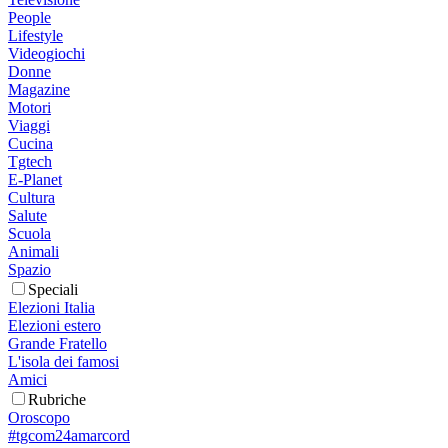
People
Lifestyle
Videogiochi
Donne
Magazine
Motori
Viaggi
Cucina
Tgtech
E-Planet
Cultura
Salute
Scuola
Animali
Spazio
Speciali
Elezioni Italia
Elezioni estero
Grande Fratello
L'isola dei famosi
Amici
Rubriche
Oroscopo
#tgcom24amarcord