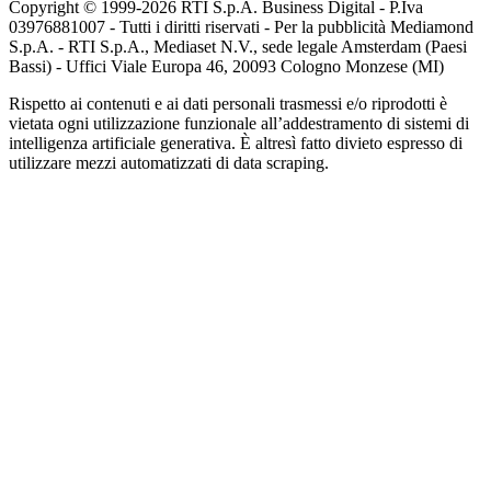
Copyright © 1999-
2026
RTI S.p.A. Business Digital - P.Iva
03976881007 - Tutti i diritti riservati - Per la pubblicità Mediamond
S.p.A. - RTI S.p.A., Mediaset N.V., sede legale Amsterdam (Paesi
Bassi) - Uffici Viale Europa 46, 20093 Cologno Monzese (MI)
Rispetto ai contenuti e ai dati personali trasmessi e/o riprodotti è
vietata ogni utilizzazione funzionale all’addestramento di sistemi di
intelligenza artificiale generativa. È altresì fatto divieto espresso di
utilizzare mezzi automatizzati di data scraping.