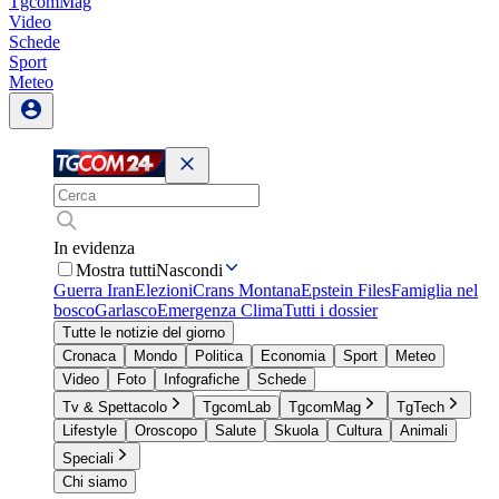
TgcomMag
Video
Schede
Sport
Meteo
In evidenza
Mostra tutti
Nascondi
Guerra Iran
Elezioni
Crans Montana
Epstein Files
Famiglia nel
bosco
Garlasco
Emergenza Clima
Tutti i dossier
Tutte le notizie del giorno
Cronaca
Mondo
Politica
Economia
Sport
Meteo
Video
Foto
Infografiche
Schede
Tv & Spettacolo
TgcomLab
TgcomMag
TgTech
Lifestyle
Oroscopo
Salute
Skuola
Cultura
Animali
Speciali
Chi siamo