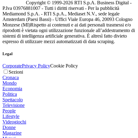
Copyright © 1999-
2026
RTI S.p.A. Business Digital -
P.Iva 03976881007 - Tutti i diritti riservati - Per la pubblicità
Mediamond S.p.A. - RTI S.p.A., Mediaset N.V., sede legale
Amsterdam (Paesi Bassi) - Uffici Viale Europa 46, 20093 Cologno
Monzese (MI)
Rispetto ai contenuti e ai dati personali trasmessi e/o
riprodotti è vietata ogni utilizzazione funzionale all’addestramento di
sistemi di intelligenza artificiale generativa. È altresì fatto divieto
espresso di utilizzare mezzi automatizzati di data scraping.
Legal
Corporate
Privacy Policy
Cookie Policy
Sezioni
Cronaca
Mondo
Economia
Politica
Spettacolo
Televisione
People
Lifestyle
Videogiochi
Donne
Magazine