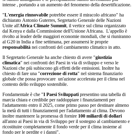
intense , portando a un aumento del fenomeno della desertificazione.
"
L'energia rinnovabile
potrebbe essere il miracolo africano" ha
dichiarato
Antonio Guterres, Segretario Generale delle Nazioni
Unite all'
Africa Climate Summit
, il vertice sul clima organizzato
dal Kenya e dalla Commissione dell'Unione Africana. L'appello è
rivolto ai leader delle maggiori economie mondiali, che si riuniranno
al G20 in India a fine settimana, per assumersi le proprie
responsabilità
nei confronti del cambiamento climatico in atto.
Il Segretario Generale ha anche chiesto di avere "
giustizia
climatica
" nei confronti dei Paesi in via di sviluppo e verso le
Nazioni che più subiscono gli effetti delle emissioni. Inoltre ha
chiesto di fare una "
correzione di rotta
" nel sistema finanziario
globale che possa provocare un'azione accelerata per il clima nel
contesto dello sviluppo sostenibile.
Fondamentale è che "
I Paesi Sviluppati
presentino una tabella di
marcia chiara e credibile per raddoppiare i finanziamenti per
l'adattamento entro il 2025, come primo passo per destinare almeno
la metà di tutti i finanziamenti per l'adattamento al clima. Devono
inoltre mantenere la promessa di fornire
100 miliardi di dollari
all'anno ai Paesi in via di Sviluppo per il sostegno al cambiamento e
ricostituire completamente il fondo verde per il clima insieme al
fondo per le perdite e i danni".