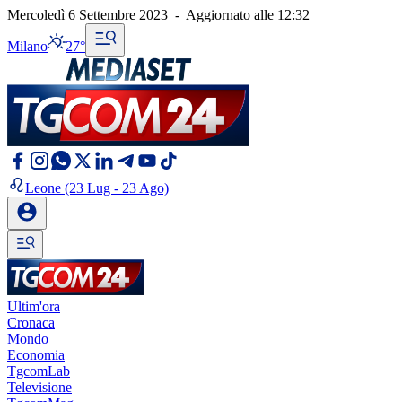
Mercoledì 6 Settembre 2023
-
Aggiornato alle
12:32
Milano
27°
Leone
(23 Lug - 23 Ago)
Ultim'ora
Cronaca
Mondo
Economia
TgcomLab
Televisione