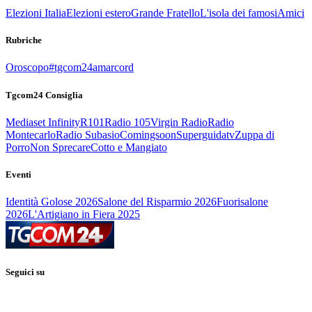
Elezioni Italia
Elezioni estero
Grande Fratello
L'isola dei famosi
Amici
Rubriche
Oroscopo
#tgcom24amarcord
Tgcom24 Consiglia
Mediaset Infinity
R101
Radio 105
Virgin Radio
Radio
Montecarlo
Radio Subasio
Comingsoon
Superguidatv
Zuppa di
Porro
Non Sprecare
Cotto e Mangiato
Eventi
Identità Golose 2026
Salone del Risparmio 2026
Fuorisalone
2026
L'Artigiano in Fiera 2025
Seguici su