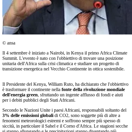
© ansa
Il 4 settembre è iniziato a Nairobi, in Kenya il primo Africa Climate
Summit. L'evento è nato con l'obbiettivo di trovare una posizione
unitaria dell'Africa sulla crisi climatica e studiare un progetto di
transizione energetica nel Vecchio Continente in ottica sostenibile.
Il Presidente del Kenya, William Ruto, ha dichiarato che l'obbiettivo
è trasformare il continente nella
fonte della rivoluzione mondiale
dell'energia green
, sfruttando un ingente afflusso di fondi e aiuti
per i debiti pubblici degli Stati Africani.
Secondo le Nazioni Unite i paesi Africani, responsabili soltanto del
3% delle emissioni globali
di CO2, sono soggette più di altre a
fenomeni meteorologici estremi e soffrono sempre più spesso di
siccità, in particolare il Sahel e il Corno d'Africa. Le stagioni secche
si stanno allungando e le precipitazioni stanno diventando più