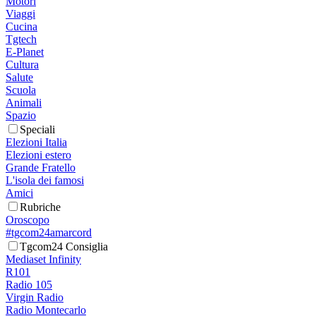
Motori
Viaggi
Cucina
Tgtech
E-Planet
Cultura
Salute
Scuola
Animali
Spazio
Speciali
Elezioni Italia
Elezioni estero
Grande Fratello
L'isola dei famosi
Amici
Rubriche
Oroscopo
#tgcom24amarcord
Tgcom24 Consiglia
Mediaset Infinity
R101
Radio 105
Virgin Radio
Radio Montecarlo