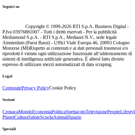
Seguici su
Copyright © 1999-
2026
RTI S.p.A. Business Digital -
P.Iva 03976881007 - Tutti i diritti riservati - Per la pubblicità
Mediamond S.p.A. - RTI S.p.A., Mediaset N.V., sede legale
Amsterdam (Paesi Bassi) - Uffici Viale Europa 46, 20093 Cologno
Monzese (MI)
Rispetto ai contenuti e ai dati personali trasmessi e/o
riprodotti è vietata ogni utilizzazione funzionale all’addestramento di
sistemi di intelligenza artificiale generativa. È altresì fatto divieto
espresso di utilizzare mezzi automatizzati di data scraping.
Legal
Corporate
Privacy Policy
Cookie Policy
Sezioni
Cronaca
Mondo
Economia
Politica
Spettacolo
Televisione
People
Lifestyl
Planet
Cultura
Salute
Scuola
Animali
Spazio
Speciali