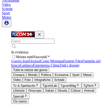
TgcomMag
Video
Schede
Sport
Meteo
In evidenza
Mostra tutti
Nascondi
Guerra Iran
Elezioni
Crans Montana
Epstein Files
Famiglia nel
bosco
Garlasco
Emergenza Clima
Tutti i dossier
Tutte le notizie del giorno
Cronaca
Mondo
Politica
Economia
Sport
Meteo
Video
Foto
Infografiche
Schede
Tv & Spettacolo
TgcomLab
TgcomMag
TgTech
Lifestyle
Oroscopo
Salute
Skuola
Cultura
Animali
Speciali
Chi siamo