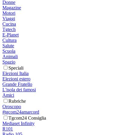
Donne
Magazine
Motori
Viaggi
Cucina
Tgtech
E-Planet
Cultura
Salute
Scuola
Animali
Spazio
Speciali
Elezioni Italia
Elezioni estero
Grande Fratello
L'isola dei famosi
Amici
Rubriche
Oroscopo
#tgcom24amarcord
Tgcom24 Consiglia
Mediaset Infinity
R101
Radio 105