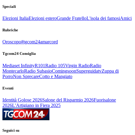
Speciali
Elezioni Italia
Elezioni estero
Grande Fratello
L'isola dei famosi
Amici
Rubriche
Oroscopo
#tgcom24amarcord
Tgcom24 Consiglia
Mediaset Infinity
R101
Radio 105
Virgin Radio
Radio
Montecarlo
Radio Subasio
Comingsoon
Superguidatv
Zuppa di
Porro
Non Sprecare
Cotto e Mangiato
Eventi
Identità Golose 2026
Salone del Risparmio 2026
Fuorisalone
2026
L'Artigiano in Fiera 2025
Seguici su