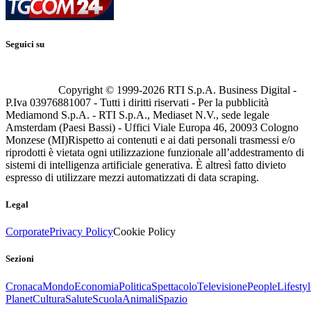
Seguici su
Copyright © 1999-
2026
RTI S.p.A. Business Digital -
P.Iva 03976881007 - Tutti i diritti riservati - Per la pubblicità
Mediamond S.p.A. - RTI S.p.A., Mediaset N.V., sede legale
Amsterdam (Paesi Bassi) - Uffici Viale Europa 46, 20093 Cologno
Monzese (MI)
Rispetto ai contenuti e ai dati personali trasmessi e/o
riprodotti è vietata ogni utilizzazione funzionale all’addestramento di
sistemi di intelligenza artificiale generativa. È altresì fatto divieto
espresso di utilizzare mezzi automatizzati di data scraping.
Legal
Corporate
Privacy Policy
Cookie Policy
Sezioni
Cronaca
Mondo
Economia
Politica
Spettacolo
Televisione
People
Lifestyl
Planet
Cultura
Salute
Scuola
Animali
Spazio