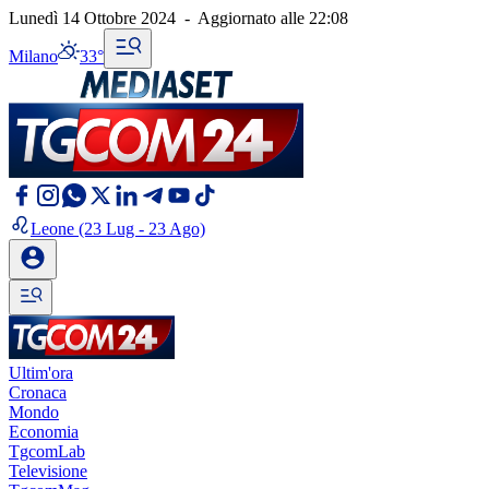
Lunedì 14 Ottobre 2024
-
Aggiornato alle
22:08
Milano
33°
Leone
(23 Lug - 23 Ago)
Ultim'ora
Cronaca
Mondo
Economia
TgcomLab
Televisione