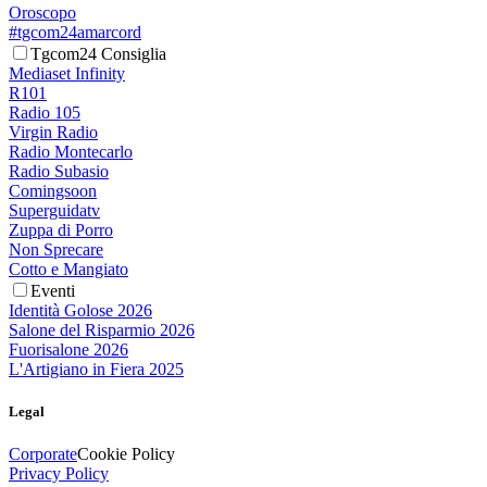
Oroscopo
#tgcom24amarcord
Tgcom24 Consiglia
Mediaset Infinity
R101
Radio 105
Virgin Radio
Radio Montecarlo
Radio Subasio
Comingsoon
Superguidatv
Zuppa di Porro
Non Sprecare
Cotto e Mangiato
Eventi
Identità Golose 2026
Salone del Risparmio 2026
Fuorisalone 2026
L'Artigiano in Fiera 2025
Legal
Corporate
Cookie Policy
Privacy Policy