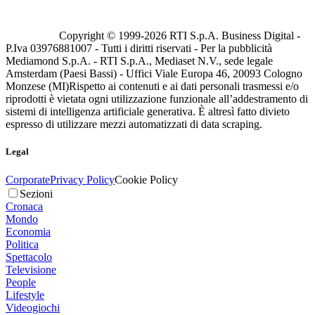
Copyright © 1999-
2026
RTI S.p.A. Business Digital -
P.Iva 03976881007 - Tutti i diritti riservati - Per la pubblicità
Mediamond S.p.A. - RTI S.p.A., Mediaset N.V., sede legale
Amsterdam (Paesi Bassi) - Uffici Viale Europa 46, 20093 Cologno
Monzese (MI)
Rispetto ai contenuti e ai dati personali trasmessi e/o
riprodotti è vietata ogni utilizzazione funzionale all’addestramento di
sistemi di intelligenza artificiale generativa. È altresì fatto divieto
espresso di utilizzare mezzi automatizzati di data scraping.
Legal
Corporate
Privacy Policy
Cookie Policy
Sezioni
Cronaca
Mondo
Economia
Politica
Spettacolo
Televisione
People
Lifestyle
Videogiochi