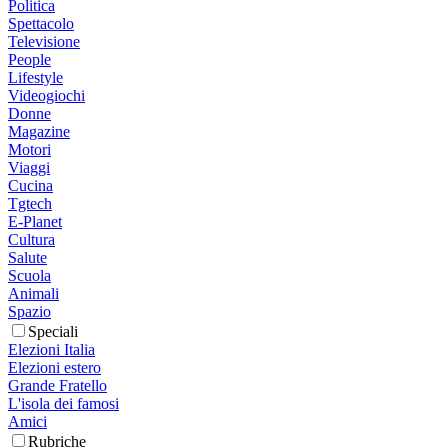
Politica
Spettacolo
Televisione
People
Lifestyle
Videogiochi
Donne
Magazine
Motori
Viaggi
Cucina
Tgtech
E-Planet
Cultura
Salute
Scuola
Animali
Spazio
Speciali
Elezioni Italia
Elezioni estero
Grande Fratello
L'isola dei famosi
Amici
Rubriche