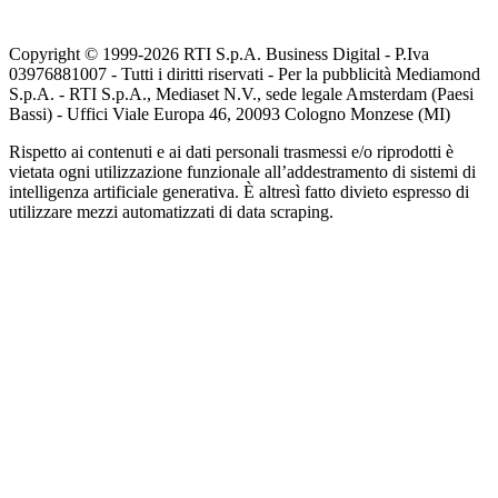
Copyright © 1999-
2026
RTI S.p.A. Business Digital - P.Iva
03976881007 - Tutti i diritti riservati - Per la pubblicità Mediamond
S.p.A. - RTI S.p.A., Mediaset N.V., sede legale Amsterdam (Paesi
Bassi) - Uffici Viale Europa 46, 20093 Cologno Monzese (MI)
Rispetto ai contenuti e ai dati personali trasmessi e/o riprodotti è
vietata ogni utilizzazione funzionale all’addestramento di sistemi di
intelligenza artificiale generativa. È altresì fatto divieto espresso di
utilizzare mezzi automatizzati di data scraping.