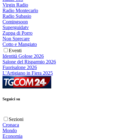
Virgin Radio
Radio Montecarlo
Radio Subasio
Comingsoon
Superguidatv
Zuppa di Porro
Non Sprecare
Cotto e Mangiato
Eventi
Identità Golose 2026
Salone del Risparmio 2026
Fuorisalone 2026
L'Artigiano in Fiera 2025
Seguici su
Sezioni
Cronaca
Mondo
Economia