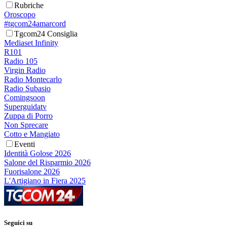
Rubriche
Oroscopo
#tgcom24amarcord
Tgcom24 Consiglia
Mediaset Infinity
R101
Radio 105
Virgin Radio
Radio Montecarlo
Radio Subasio
Comingsoon
Superguidatv
Zuppa di Porro
Non Sprecare
Cotto e Mangiato
Eventi
Identità Golose 2026
Salone del Risparmio 2026
Fuorisalone 2026
L'Artigiano in Fiera 2025
Seguici su