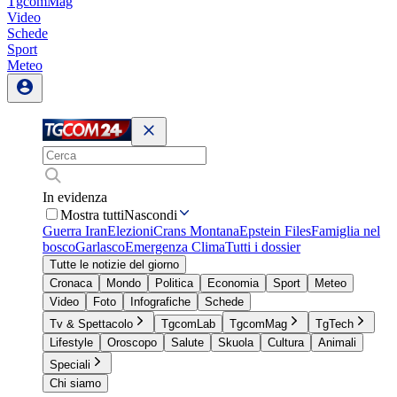
TgcomMag
Video
Schede
Sport
Meteo
In evidenza
Mostra tutti
Nascondi
Guerra Iran
Elezioni
Crans Montana
Epstein Files
Famiglia nel
bosco
Garlasco
Emergenza Clima
Tutti i dossier
Tutte le notizie del giorno
Cronaca
Mondo
Politica
Economia
Sport
Meteo
Video
Foto
Infografiche
Schede
Tv & Spettacolo
TgcomLab
TgcomMag
TgTech
Lifestyle
Oroscopo
Salute
Skuola
Cultura
Animali
Speciali
Chi siamo