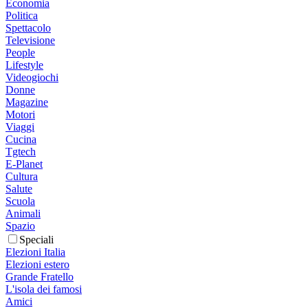
Economia
Politica
Spettacolo
Televisione
People
Lifestyle
Videogiochi
Donne
Magazine
Motori
Viaggi
Cucina
Tgtech
E-Planet
Cultura
Salute
Scuola
Animali
Spazio
Speciali
Elezioni Italia
Elezioni estero
Grande Fratello
L'isola dei famosi
Amici