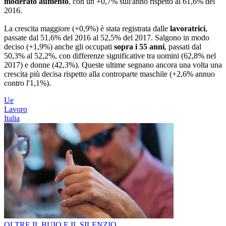
moderato aumento
, con un +0,7% sull'anno rispetto al 61,6% del
2016.
La crescita maggiore (+0,9%) è stata registrata dalle
lavoratrici
,
passate dal 51,6% del 2016 al 52,5% del 2017. Salgono in modo
deciso (+1,9%) anche gli occupati
sopra i 55 anni
, passati dal
50,3% al 52,2%, con differenze significative tra uomini (62,8% nel
2017) e donne (42,3%). Queste ultime segnano ancora una volta una
crescita più decisa rispetto alla controparte maschile (+2,6% annuo
contro l'1,1%).
Ue
Lavoro
Italia
OLTRE IL BUIO E IL SILENZIO