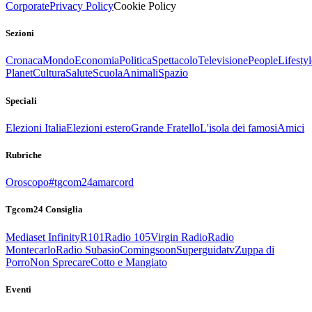
Corporate
Privacy Policy
Cookie Policy
Sezioni
Cronaca
Mondo
Economia
Politica
Spettacolo
Televisione
People
Lifestyl
Planet
Cultura
Salute
Scuola
Animali
Spazio
Speciali
Elezioni Italia
Elezioni estero
Grande Fratello
L'isola dei famosi
Amici
Rubriche
Oroscopo
#tgcom24amarcord
Tgcom24 Consiglia
Mediaset Infinity
R101
Radio 105
Virgin Radio
Radio
Montecarlo
Radio Subasio
Comingsoon
Superguidatv
Zuppa di
Porro
Non Sprecare
Cotto e Mangiato
Eventi