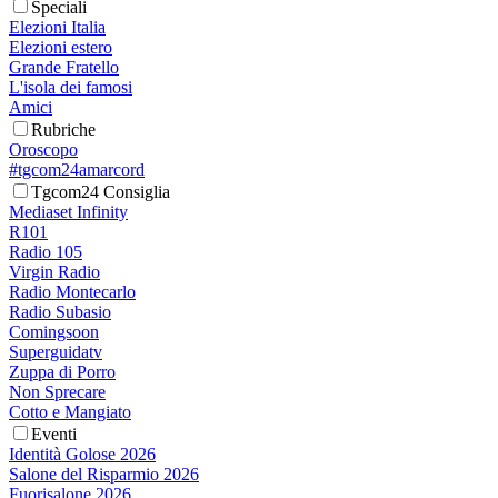
Speciali
Elezioni Italia
Elezioni estero
Grande Fratello
L'isola dei famosi
Amici
Rubriche
Oroscopo
#tgcom24amarcord
Tgcom24 Consiglia
Mediaset Infinity
R101
Radio 105
Virgin Radio
Radio Montecarlo
Radio Subasio
Comingsoon
Superguidatv
Zuppa di Porro
Non Sprecare
Cotto e Mangiato
Eventi
Identità Golose 2026
Salone del Risparmio 2026
Fuorisalone 2026