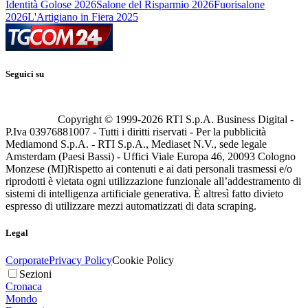
Identità Golose 2026
Salone del Risparmio 2026
Fuorisalone
2026
L'Artigiano in Fiera 2025
Seguici su
Copyright © 1999-
2026
RTI S.p.A. Business Digital -
P.Iva 03976881007 - Tutti i diritti riservati - Per la pubblicità
Mediamond S.p.A. - RTI S.p.A., Mediaset N.V., sede legale
Amsterdam (Paesi Bassi) - Uffici Viale Europa 46, 20093 Cologno
Monzese (MI)
Rispetto ai contenuti e ai dati personali trasmessi e/o
riprodotti è vietata ogni utilizzazione funzionale all’addestramento di
sistemi di intelligenza artificiale generativa. È altresì fatto divieto
espresso di utilizzare mezzi automatizzati di data scraping.
Legal
Corporate
Privacy Policy
Cookie Policy
Sezioni
Cronaca
Mondo