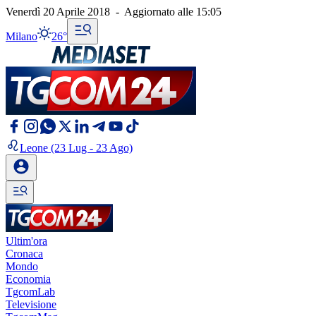
Venerdì 20 Aprile 2018
-
Aggiornato alle
15:05
Milano
26°
Leone
(23 Lug - 23 Ago)
Ultim'ora
Cronaca
Mondo
Economia
TgcomLab
Televisione