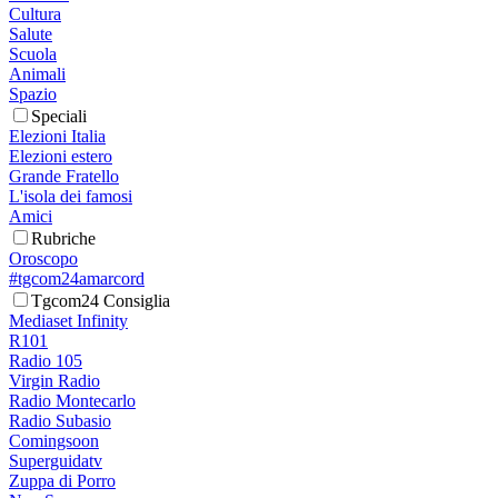
Cultura
Salute
Scuola
Animali
Spazio
Speciali
Elezioni Italia
Elezioni estero
Grande Fratello
L'isola dei famosi
Amici
Rubriche
Oroscopo
#tgcom24amarcord
Tgcom24 Consiglia
Mediaset Infinity
R101
Radio 105
Virgin Radio
Radio Montecarlo
Radio Subasio
Comingsoon
Superguidatv
Zuppa di Porro