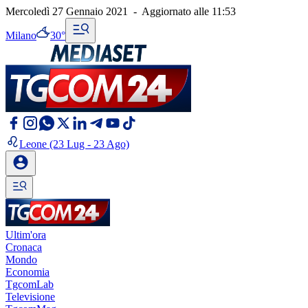
Mercoledì 27 Gennaio 2021
-
Aggiornato alle
11:53
Milano
30°
Leone
(23 Lug - 23 Ago)
Ultim'ora
Cronaca
Mondo
Economia
TgcomLab
Televisione