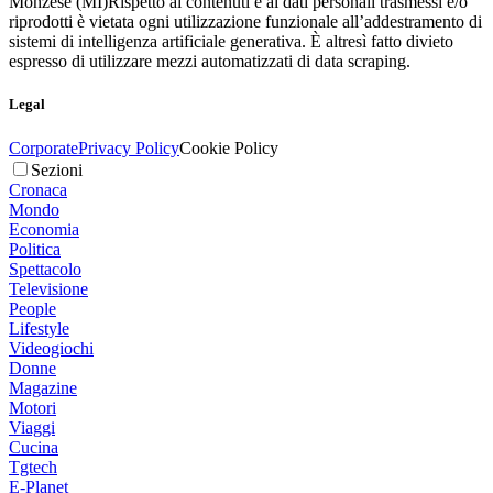
Monzese (MI)
Rispetto ai contenuti e ai dati personali trasmessi e/o
riprodotti è vietata ogni utilizzazione funzionale all’addestramento di
sistemi di intelligenza artificiale generativa. È altresì fatto divieto
espresso di utilizzare mezzi automatizzati di data scraping.
Legal
Corporate
Privacy Policy
Cookie Policy
Sezioni
Cronaca
Mondo
Economia
Politica
Spettacolo
Televisione
People
Lifestyle
Videogiochi
Donne
Magazine
Motori
Viaggi
Cucina
Tgtech
E-Planet