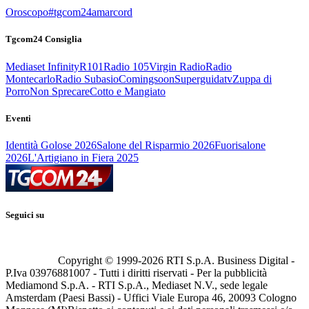
Oroscopo
#tgcom24amarcord
Tgcom24 Consiglia
Mediaset Infinity
R101
Radio 105
Virgin Radio
Radio
Montecarlo
Radio Subasio
Comingsoon
Superguidatv
Zuppa di
Porro
Non Sprecare
Cotto e Mangiato
Eventi
Identità Golose 2026
Salone del Risparmio 2026
Fuorisalone
2026
L'Artigiano in Fiera 2025
Seguici su
Copyright © 1999-
2026
RTI S.p.A. Business Digital -
P.Iva 03976881007 - Tutti i diritti riservati - Per la pubblicità
Mediamond S.p.A. - RTI S.p.A., Mediaset N.V., sede legale
Amsterdam (Paesi Bassi) - Uffici Viale Europa 46, 20093 Cologno