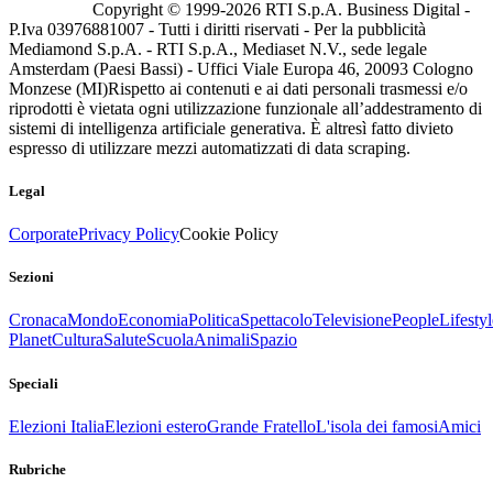
Copyright © 1999-
2026
RTI S.p.A. Business Digital -
P.Iva 03976881007 - Tutti i diritti riservati - Per la pubblicità
Mediamond S.p.A. - RTI S.p.A., Mediaset N.V., sede legale
Amsterdam (Paesi Bassi) - Uffici Viale Europa 46, 20093 Cologno
Monzese (MI)
Rispetto ai contenuti e ai dati personali trasmessi e/o
riprodotti è vietata ogni utilizzazione funzionale all’addestramento di
sistemi di intelligenza artificiale generativa. È altresì fatto divieto
espresso di utilizzare mezzi automatizzati di data scraping.
Legal
Corporate
Privacy Policy
Cookie Policy
Sezioni
Cronaca
Mondo
Economia
Politica
Spettacolo
Televisione
People
Lifestyl
Planet
Cultura
Salute
Scuola
Animali
Spazio
Speciali
Elezioni Italia
Elezioni estero
Grande Fratello
L'isola dei famosi
Amici
Rubriche