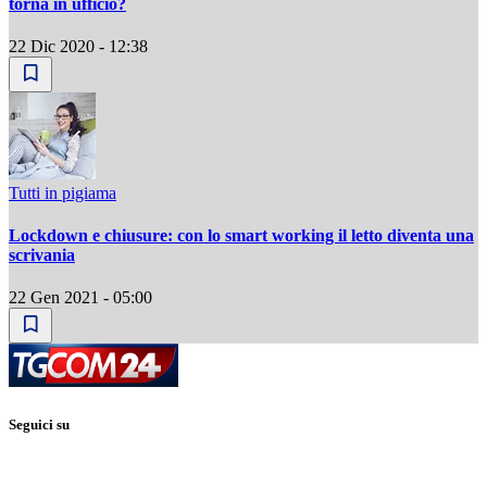
torna in ufficio?
22 Dic 2020 - 12:38
Tutti in pigiama
Lockdown e chiusure: con lo smart working il letto diventa una
scrivania
22 Gen 2021 - 05:00
Seguici su