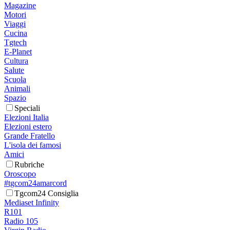
Magazine
Motori
Viaggi
Cucina
Tgtech
E-Planet
Cultura
Salute
Scuola
Animali
Spazio
Speciali
Elezioni Italia
Elezioni estero
Grande Fratello
L'isola dei famosi
Amici
Rubriche
Oroscopo
#tgcom24amarcord
Tgcom24 Consiglia
Mediaset Infinity
R101
Radio 105