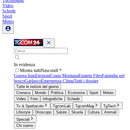
TgcomMag
Video
Schede
Sport
Meteo
In evidenza
Mostra tutti
Nascondi
Guerra Iran
Elezioni
Crans Montana
Epstein Files
Famiglia nel
bosco
Garlasco
Emergenza Clima
Tutti i dossier
Tutte le notizie del giorno
Cronaca
Mondo
Politica
Economia
Sport
Meteo
Video
Foto
Infografiche
Schede
Tv & Spettacolo
TgcomLab
TgcomMag
TgTech
Lifestyle
Oroscopo
Salute
Skuola
Cultura
Animali
Speciali
Chi siamo