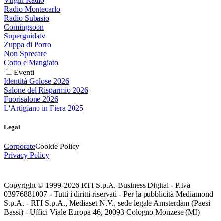
Virgin Radio
Radio Montecarlo
Radio Subasio
Comingsoon
Superguidatv
Zuppa di Porro
Non Sprecare
Cotto e Mangiato
Eventi
Identità Golose 2026
Salone del Risparmio 2026
Fuorisalone 2026
L'Artigiano in Fiera 2025
Legal
Corporate
Cookie Policy
Privacy Policy
Copyright © 1999-
2026
RTI S.p.A. Business Digital - P.Iva
03976881007 - Tutti i diritti riservati - Per la pubblicità Mediamond
S.p.A. - RTI S.p.A., Mediaset N.V., sede legale Amsterdam (Paesi
Bassi) - Uffici Viale Europa 46, 20093 Cologno Monzese (MI)