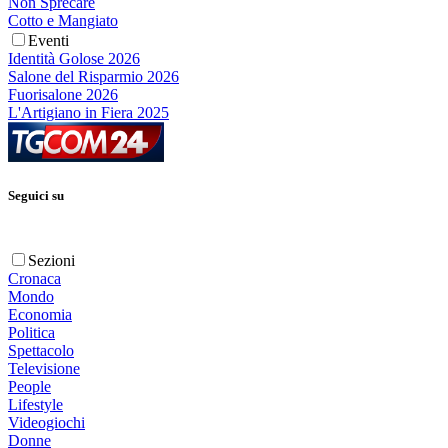
Non Sprecare
Cotto e Mangiato
Eventi
Identità Golose 2026
Salone del Risparmio 2026
Fuorisalone 2026
L'Artigiano in Fiera 2025
Seguici su
Sezioni
Cronaca
Mondo
Economia
Politica
Spettacolo
Televisione
People
Lifestyle
Videogiochi
Donne