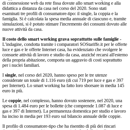
di connessione web da rete fissa dovute allo smart working e alla
didattica a distanza da casa nel corso del 2020. Sono stati
esaminati tre profili di consumatore-tipo: il single, la coppia e la
famiglia. Si è calcolata la spesa media annuale di ciascuno e, tramite
simulazioni, si è potuto stimare l'incremento dei consumi dovuto alle
nuove attività da casa.
Il costo dello smart working grava soprattutto sulle famiglie -
L'indagine, condotta tramite i comparatori SOStariffe.it per le offerte
luce e gas e le offerte Internet casa, ha evidenziato che svolgere le
consuete attività di lavoro e studio da casa, anziché recarsi all'esterno
della propria abitazione, comporta un aggravio di costi soprattutto
per i nuclei familiari.
I
single
, nel corso del 2020, hanno speso per le tre utenze
considerate un totale di 1.116 euro (di cui 719 per luce e gas e 397
per Internet). Lo smart working ha fatto loro sborsare in media 145
euro in più.
Le
coppie
, nel complesso, hanno dovuto sostenere, nel 2020, una
spesa di 1.484 euro per le bollette (che comprende 1.087 di luce e
gas e 397 di Internet). La permanenza domestica per studio e lavoro
ha inciso in media per 193 euro sul bilancio annuale delle coppie.
Il profilo di consumatore-tipo che ha risentito di più dei rincari