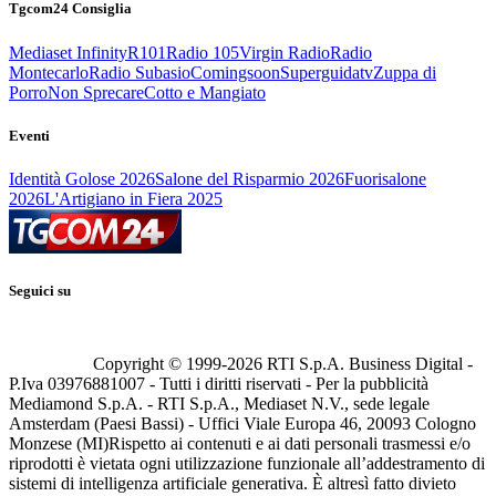
Tgcom24 Consiglia
Mediaset Infinity
R101
Radio 105
Virgin Radio
Radio
Montecarlo
Radio Subasio
Comingsoon
Superguidatv
Zuppa di
Porro
Non Sprecare
Cotto e Mangiato
Eventi
Identità Golose 2026
Salone del Risparmio 2026
Fuorisalone
2026
L'Artigiano in Fiera 2025
Seguici su
Copyright © 1999-
2026
RTI S.p.A. Business Digital -
P.Iva 03976881007 - Tutti i diritti riservati - Per la pubblicità
Mediamond S.p.A. - RTI S.p.A., Mediaset N.V., sede legale
Amsterdam (Paesi Bassi) - Uffici Viale Europa 46, 20093 Cologno
Monzese (MI)
Rispetto ai contenuti e ai dati personali trasmessi e/o
riprodotti è vietata ogni utilizzazione funzionale all’addestramento di
sistemi di intelligenza artificiale generativa. È altresì fatto divieto