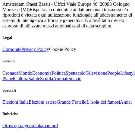
Amsterdam (Paesi Bassi) - Uffici Viale Europa 46, 20093 Cologno
Monzese (MI)
Rispetto ai contenuti e ai dati personali trasmessi e/o
riprodotti è vietata ogni utilizzazione funzionale all’addestramento di
sistemi di intelligenza artificiale generativa. È altresì fatto divieto
espresso di utilizzare mezzi automatizzati di data scraping.
Legal
Corporate
Privacy Policy
Cookie Policy
Sezioni
Cronaca
Mondo
Economia
Politica
Spettacolo
Televisione
People
Lifestyl
Planet
Cultura
Salute
Scuola
Animali
Spazio
Speciali
Elezioni Italia
Elezioni estero
Grande Fratello
L'isola dei famosi
Amici
Rubriche
Oroscopo
#tgcom24amarcord