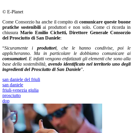
© E-Planet
Come Consorzio ha anche il compito di
comunicare queste buone
pratiche sostenibili
ai produttori e non solo. Come ci ricorda in
chiusura
Mario Emilio Cichetti, Direttore Generale Consorzio
del Prosciutto di San Daniele
:
“
Sicuramente i
produttori
, che le hanno condivise, poi le
applicheranno. Ma in particolare le dobbiamo comunicare ai
consumatori
. E infatti vengono enfatizzati gli elementi che sono alla
base della sostenibilità,
avendo identificato nel territorio uno degli
ingredienti del Prosciutto di San Daniele
”.
san daniele del friuli
san daniele
friuli-venezia giulia
prosciutto
dop