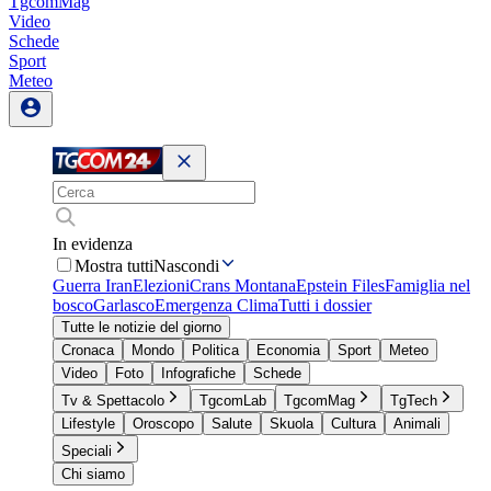
TgcomMag
Video
Schede
Sport
Meteo
In evidenza
Mostra tutti
Nascondi
Guerra Iran
Elezioni
Crans Montana
Epstein Files
Famiglia nel
bosco
Garlasco
Emergenza Clima
Tutti i dossier
Tutte le notizie del giorno
Cronaca
Mondo
Politica
Economia
Sport
Meteo
Video
Foto
Infografiche
Schede
Tv & Spettacolo
TgcomLab
TgcomMag
TgTech
Lifestyle
Oroscopo
Salute
Skuola
Cultura
Animali
Speciali
Chi siamo