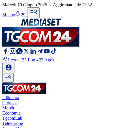
Martedì 10 Giugno 2025
-
Aggiornato alle
11:32
Milano
29°
Leone
(23 Lug - 23 Ago)
Ultim'ora
Cronaca
Mondo
Economia
TgcomLab
Televisione