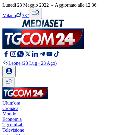
Lunedì 23 Maggio 2022
-
Aggiornato alle
12:36
Milano
33°
Leone
(23 Lug - 23 Ago)
Ultim'ora
Cronaca
Mondo
Economia
TgcomLab
Televisione