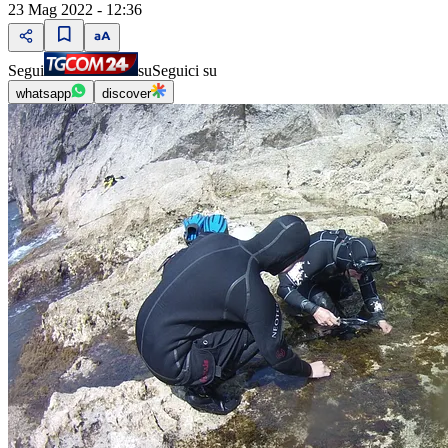
23 Mag 2022 - 12:36
Segui
su
Seguici su
whatsapp
discover