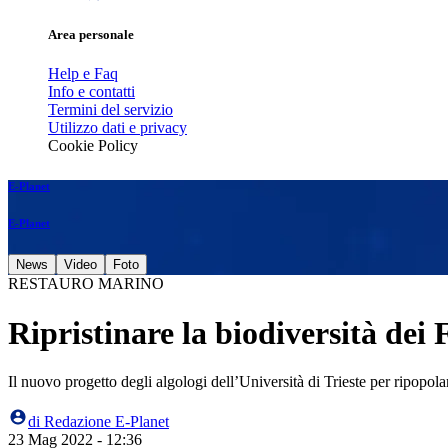
Area personale
Help e Faq
Info e contatti
Termini del servizio
Utilizzo dati e privacy
Cookie Policy
E-Planet
E-Planet
News
Video
Foto
RESTAURO MARINO
Ripristinare la biodiversità dei 
Il nuovo progetto degli algologi dell’Università di Trieste per ripopolar
di
Redazione E-Planet
23 Mag 2022 - 12:36