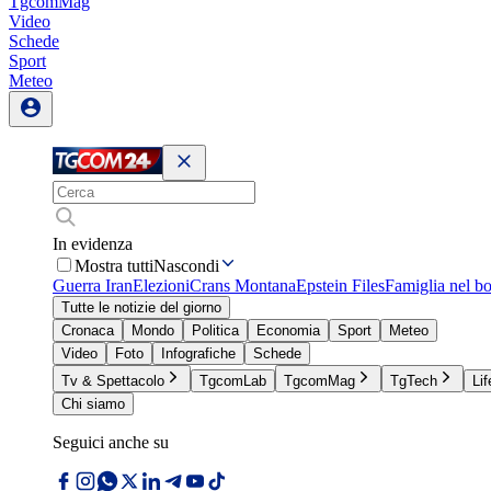
TgcomMag
Video
Schede
Sport
Meteo
In evidenza
Mostra tutti
Nascondi
Guerra Iran
Elezioni
Crans Montana
Epstein Files
Famiglia nel b
Tutte le notizie del giorno
Cronaca
Mondo
Politica
Economia
Sport
Meteo
Video
Foto
Infografiche
Schede
Tv & Spettacolo
TgcomLab
TgcomMag
TgTech
Lif
Chi siamo
Seguici anche su