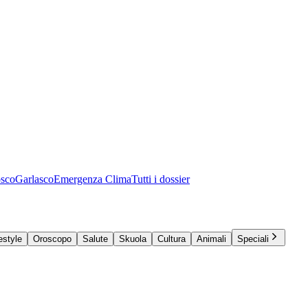
osco
Garlasco
Emergenza Clima
Tutti i dossier
estyle
Oroscopo
Salute
Skuola
Cultura
Animali
Speciali