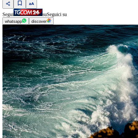
Segui
su
Seguici su
whatsapp
discover