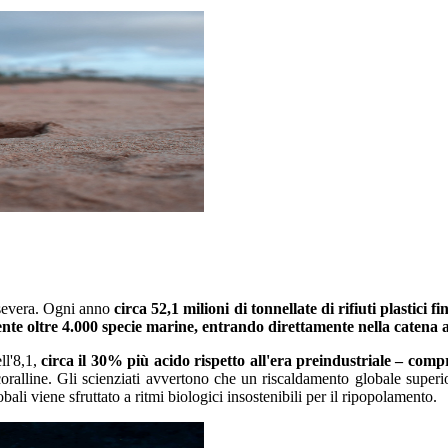
 severa. Ogni anno
circa 52,1 milioni di tonnellate di rifiuti plastici 
te oltre 4.000 specie marine, entrando direttamente nella catena
l'8,1,
circa il 30% più acido rispetto all'era preindustriale – comp
ralline. Gli scienziati avvertono che un riscaldamento globale superi
obali viene sfruttato a ritmi biologici insostenibili per il ripopolamento.