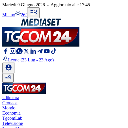
Martedì 9 Giugno 2026
-
Aggiornato alle
17:45
Milano
26°
Leone
(23 Lug - 23 Ago)
Ultim'ora
Cronaca
Mondo
Economia
TgcomLab
Televisione