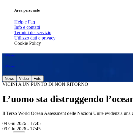
Area personale
Help e Faq
Info e contatti
Termini del servizio
Utilizzo dati e privacy
Cookie Policy
E-Planet
E-Planet
News
Video
Foto
VICINI A UN PUNTO DI NON RITORNO
L’uomo sta distruggendo l’ocea
Il Terzo World Ocean Assessment delle Nazioni Unite evidenzia una cr
09 Giu 2026 - 17:45
09 Giu 2026 - 17:45