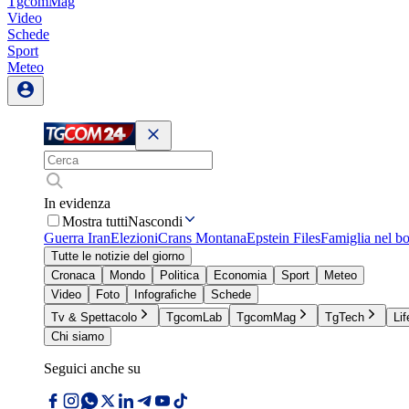
TgcomMag
Video
Schede
Sport
Meteo
In evidenza
Mostra tutti
Nascondi
Guerra Iran
Elezioni
Crans Montana
Epstein Files
Famiglia nel b
Tutte le notizie del giorno
Cronaca
Mondo
Politica
Economia
Sport
Meteo
Video
Foto
Infografiche
Schede
Tv & Spettacolo
TgcomLab
TgcomMag
TgTech
Lif
Chi siamo
Seguici anche su