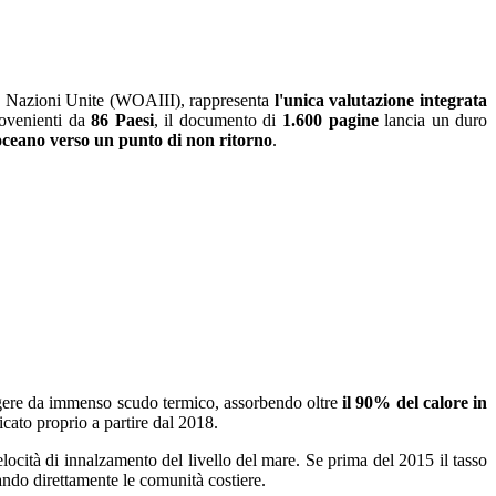
le Nazioni Unite (WOAIII), rappresenta
l'unica valutazione integrata
rovenienti da
86 Paesi
, il documento di
1.600 pagine
lancia un duro
'oceano verso un punto di non ritorno
.
fungere da immenso scudo termico, assorbendo oltre
il 90% del calore in
icato proprio a partire dal 2018.
ocità di innalzamento del livello del mare. Se prima del 2015 il tasso
ando direttamente le comunità costiere.