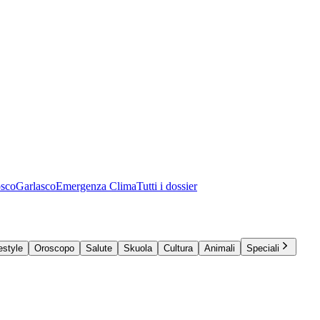
osco
Garlasco
Emergenza Clima
Tutti i dossier
estyle
Oroscopo
Salute
Skuola
Cultura
Animali
Speciali