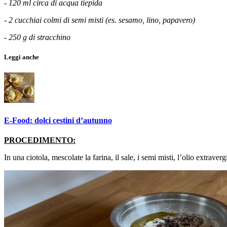
- 120 ml circa di acqua tiepida
- 2 cucchiai colmi di semi misti (es. sesamo, lino, papavero)
- 250 g di stracchino
Leggi anche
E-Food: dolci cestini d’autunno
PROCEDIMENTO:
In una ciotola, mescolate la farina, il sale, i semi misti, l’olio extraverg