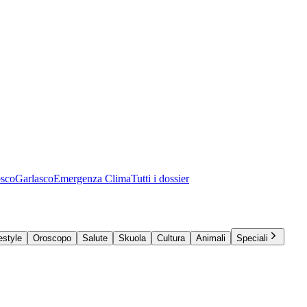
osco
Garlasco
Emergenza Clima
Tutti i dossier
estyle
Oroscopo
Salute
Skuola
Cultura
Animali
Speciali