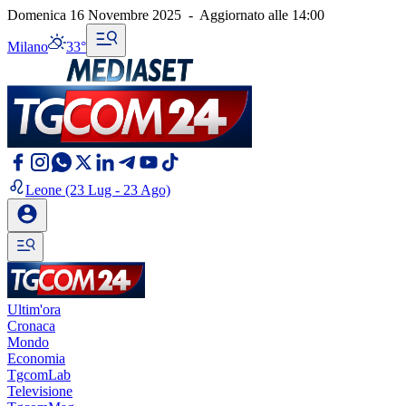
Domenica 16 Novembre 2025
-
Aggiornato alle
14:00
Milano
33°
Leone
(23 Lug - 23 Ago)
Ultim'ora
Cronaca
Mondo
Economia
TgcomLab
Televisione