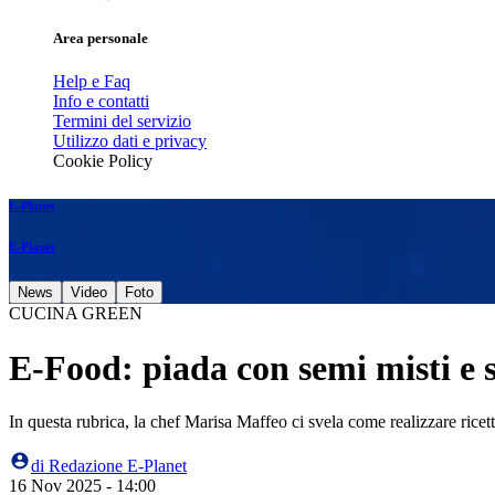
Area personale
Help e Faq
Info e contatti
Termini del servizio
Utilizzo dati e privacy
Cookie Policy
E-Planet
E-Planet
News
Video
Foto
CUCINA GREEN
E-Food: piada con semi misti e 
In questa rubrica, la chef Marisa Maffeo ci svela come realizzare ricet
di
Redazione E-Planet
16 Nov 2025 - 14:00