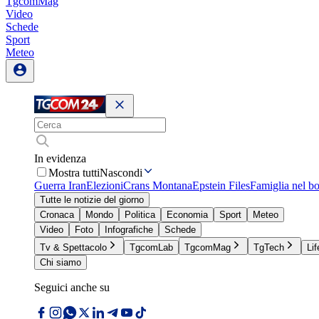
TgcomMag
Video
Schede
Sport
Meteo
In evidenza
Mostra tutti
Nascondi
Guerra Iran
Elezioni
Crans Montana
Epstein Files
Famiglia nel b
Tutte le notizie del giorno
Cronaca
Mondo
Politica
Economia
Sport
Meteo
Video
Foto
Infografiche
Schede
Tv & Spettacolo
TgcomLab
TgcomMag
TgTech
Lif
Chi siamo
Seguici anche su