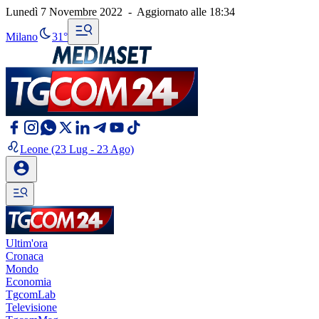
Lunedì 7 Novembre 2022
-
Aggiornato alle
18:34
Milano
31°
Leone
(23 Lug - 23 Ago)
Ultim'ora
Cronaca
Mondo
Economia
TgcomLab
Televisione