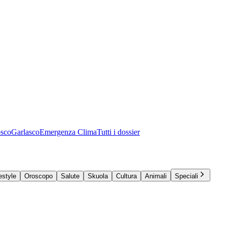
osco
Garlasco
Emergenza Clima
Tutti i dossier
estyle
Oroscopo
Salute
Skuola
Cultura
Animali
Speciali