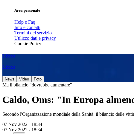
Area personale
Help e Faq
Info e contatti
Termini del servizio
Utilizzo dati e privacy
Cookie Policy
E-Planet
E-Planet
News
Video
Foto
Ma il bilancio "dovrebbe aumentare"
Caldo, Oms: "In Europa almeno
Secondo l'Organizzazione mondiale della Sanità, il bilancio delle vit
07 Nov 2022 - 18:34
07 Nov 2022 - 18:34