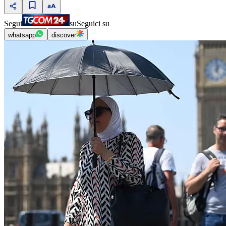
Segui
su
Seguici su
whatsapp
discover