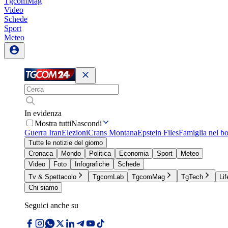
TgcomMag
Video
Schede
Sport
Meteo
In evidenza
Mostra tutti
Nascondi
Guerra Iran
Elezioni
Crans Montana
Epstein Files
Famiglia nel b
Tutte le notizie del giorno
Cronaca
Mondo
Politica
Economia
Sport
Meteo
Video
Foto
Infografiche
Schede
Tv & Spettacolo
TgcomLab
TgcomMag
TgTech
Lif
Chi siamo
Seguici anche su