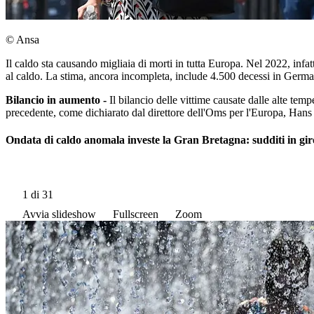
© Ansa
Il caldo sta causando migliaia di morti in tutta Europa. Nel 2022, in
al caldo. La stima, ancora incompleta, include 4.500 decessi in Germa
Bilancio in aumento -
Il bilancio delle vittime causate dalle alte tem
precedente, come dichiarato dal direttore dell'Oms per l'Europa, Han
Ondata di caldo anomala investe la Gran Bretagna: sudditi in gi
1
di 31
Avvia slideshow
Fullscreen
Zoom