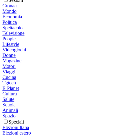
Sezioni
Cronaca
Mondo
Economia
Politica
Spettacolo
Televisione
People
Lifestyle
Videogiochi
Donne
Magazine
Motori
Viaggi
Cucina
Tgtech
E-Planet
Cultura
Salute
Scuola
Animali
Spazio
Speciali
Elezioni Italia
Elezioni estero