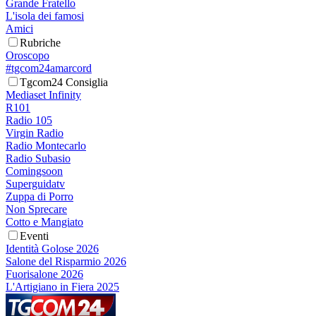
Grande Fratello
L'isola dei famosi
Amici
Rubriche
Oroscopo
#tgcom24amarcord
Tgcom24 Consiglia
Mediaset Infinity
R101
Radio 105
Virgin Radio
Radio Montecarlo
Radio Subasio
Comingsoon
Superguidatv
Zuppa di Porro
Non Sprecare
Cotto e Mangiato
Eventi
Identità Golose 2026
Salone del Risparmio 2026
Fuorisalone 2026
L'Artigiano in Fiera 2025