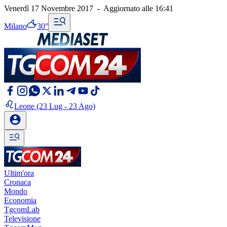
Venerdì 17 Novembre 2017
-
Aggiornato alle
16:41
Milano
30°
Leone
(23 Lug - 23 Ago)
Ultim'ora
Cronaca
Mondo
Economia
TgcomLab
Televisione