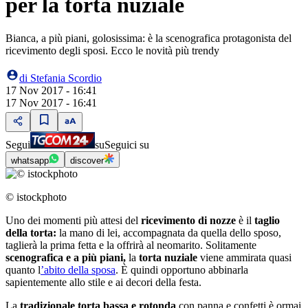
per la torta nuziale
Bianca, a più piani, golosissima: è la scenografica protagonista del
ricevimento degli sposi. Ecco le novità più trendy
di
Stefania Scordio
17 Nov 2017 - 16:41
17 Nov 2017 - 16:41
Segui
su
Seguici su
whatsapp
discover
© istockphoto
Uno dei momenti più attesi del
ricevimento di nozze
è il
taglio
della torta:
la mano di lei, accompagnata da quella dello sposo,
taglierà la prima fetta e la offrirà al neomarito. Solitamente
scenografica e a più piani,
la
torta nuziale
viene ammirata quasi
quanto l
’abito della sposa
. È quindi opportuno abbinarla
sapientemente allo stile e ai decori della festa.
La
tradizionale torta bassa e rotonda
con panna e confetti è ormai