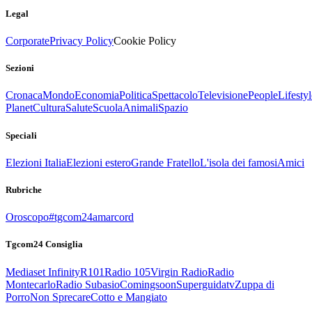
Legal
Corporate
Privacy Policy
Cookie Policy
Sezioni
Cronaca
Mondo
Economia
Politica
Spettacolo
Televisione
People
Lifestyl
Planet
Cultura
Salute
Scuola
Animali
Spazio
Speciali
Elezioni Italia
Elezioni estero
Grande Fratello
L'isola dei famosi
Amici
Rubriche
Oroscopo
#tgcom24amarcord
Tgcom24 Consiglia
Mediaset Infinity
R101
Radio 105
Virgin Radio
Radio
Montecarlo
Radio Subasio
Comingsoon
Superguidatv
Zuppa di
Porro
Non Sprecare
Cotto e Mangiato