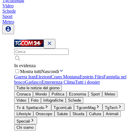
TgcomMag
Video
Schede
Sport
Meteo
In evidenza
Mostra tutti
Nascondi
Guerra Iran
Elezioni
Crans Montana
Epstein Files
Famiglia nel
bosco
Garlasco
Emergenza Clima
Tutti i dossier
Tutte le notizie del giorno
Cronaca
Mondo
Politica
Economia
Sport
Meteo
Video
Foto
Infografiche
Schede
Tv & Spettacolo
TgcomLab
TgcomMag
TgTech
Lifestyle
Oroscopo
Salute
Skuola
Cultura
Animali
Speciali
Chi siamo