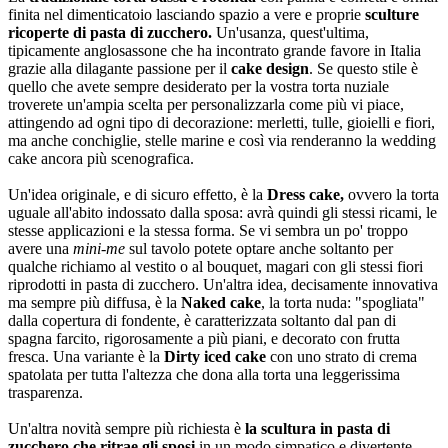
finita nel dimenticatoio lasciando spazio a vere e proprie
sculture
ricoperte di pasta di zucchero.
Un'usanza, quest'ultima,
tipicamente anglosassone che ha incontrato grande favore in Italia
grazie alla dilagante passione per il
cake design
. Se questo stile è
quello che avete sempre desiderato per la vostra torta nuziale
troverete un'ampia scelta per personalizzarla come più vi piace,
attingendo ad ogni tipo di decorazione: merletti, tulle, gioielli e fiori,
ma anche conchiglie, stelle marine e così via renderanno la wedding
cake ancora più scenografica.
Un'idea originale, e di sicuro effetto, è la
Dress cake,
ovvero la torta
uguale all'abito indossato dalla sposa: avrà quindi gli stessi ricami, le
stesse applicazioni e la stessa forma. Se vi sembra un po' troppo
avere una
mini-me
sul tavolo potete optare anche soltanto per
qualche richiamo al vestito o al bouquet, magari con gli stessi fiori
riprodotti in pasta di zucchero. Un'altra idea, decisamente innovativa
ma sempre più diffusa, è la
Naked cake
, la torta nuda: "spogliata"
dalla copertura di fondente, è caratterizzata soltanto dal pan di
spagna farcito, rigorosamente a più piani, e decorato con frutta
fresca. Una variante è la
Dirty iced cake
con uno strato di crema
spatolata per tutta l'altezza che dona alla torta una leggerissima
trasparenza.
Un'altra novità sempre più richiesta è
la scultura in pasta di
zucchero che ritrae gli sposi
in un modo simpatico e divertente,