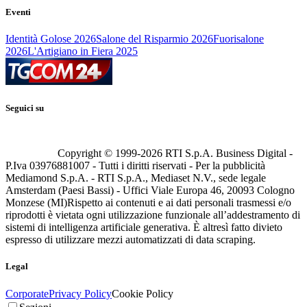
Eventi
Identità Golose 2026
Salone del Risparmio 2026
Fuorisalone
2026
L'Artigiano in Fiera 2025
Seguici su
Copyright © 1999-
2026
RTI S.p.A. Business Digital -
P.Iva 03976881007 - Tutti i diritti riservati - Per la pubblicità
Mediamond S.p.A. - RTI S.p.A., Mediaset N.V., sede legale
Amsterdam (Paesi Bassi) - Uffici Viale Europa 46, 20093 Cologno
Monzese (MI)
Rispetto ai contenuti e ai dati personali trasmessi e/o
riprodotti è vietata ogni utilizzazione funzionale all’addestramento di
sistemi di intelligenza artificiale generativa. È altresì fatto divieto
espresso di utilizzare mezzi automatizzati di data scraping.
Legal
Corporate
Privacy Policy
Cookie Policy