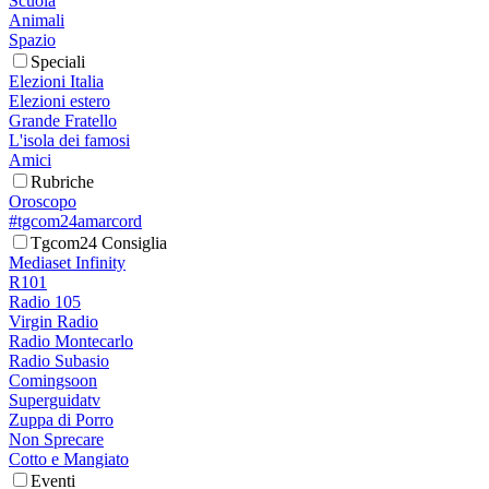
Scuola
Animali
Spazio
Speciali
Elezioni Italia
Elezioni estero
Grande Fratello
L'isola dei famosi
Amici
Rubriche
Oroscopo
#tgcom24amarcord
Tgcom24 Consiglia
Mediaset Infinity
R101
Radio 105
Virgin Radio
Radio Montecarlo
Radio Subasio
Comingsoon
Superguidatv
Zuppa di Porro
Non Sprecare
Cotto e Mangiato
Eventi