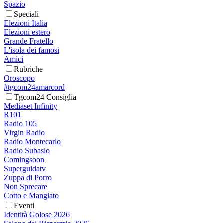
Spazio
Speciali
Elezioni Italia
Elezioni estero
Grande Fratello
L'isola dei famosi
Amici
Rubriche
Oroscopo
#tgcom24amarcord
Tgcom24 Consiglia
Mediaset Infinity
R101
Radio 105
Virgin Radio
Radio Montecarlo
Radio Subasio
Comingsoon
Superguidatv
Zuppa di Porro
Non Sprecare
Cotto e Mangiato
Eventi
Identità Golose 2026