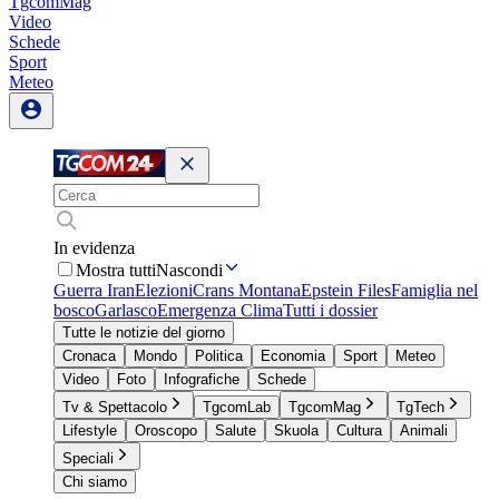
TgcomMag
Video
Schede
Sport
Meteo
In evidenza
Mostra tutti
Nascondi
Guerra Iran
Elezioni
Crans Montana
Epstein Files
Famiglia nel
bosco
Garlasco
Emergenza Clima
Tutti i dossier
Tutte le notizie del giorno
Cronaca
Mondo
Politica
Economia
Sport
Meteo
Video
Foto
Infografiche
Schede
Tv & Spettacolo
TgcomLab
TgcomMag
TgTech
Lifestyle
Oroscopo
Salute
Skuola
Cultura
Animali
Speciali
Chi siamo