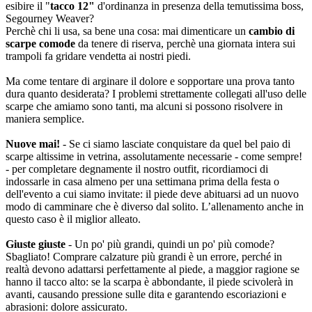
esibire il "
tacco 12"
d'ordinanza in presenza della temutissima boss,
Segourney Weaver?
Perchè chi li usa, sa bene una cosa: mai dimenticare un
cambio di
scarpe comode
da tenere di riserva, perchè una giornata intera sui
trampoli fa gridare vendetta ai nostri piedi.
Ma come tentare di arginare il dolore e sopportare una prova tanto
dura quanto desiderata? I problemi strettamente collegati all'uso delle
scarpe che amiamo sono tanti, ma alcuni si possono risolvere in
maniera semplice.
Nuove mai!
- Se ci siamo lasciate conquistare da quel bel paio di
scarpe altissime in vetrina, assolutamente necessarie - come sempre!
- per completare degnamente il nostro outfit, ricordiamoci di
indossarle in casa almeno per una settimana prima della festa o
dell'evento a cui siamo invitate: il piede deve abituarsi ad un nuovo
modo di camminare che è diverso dal solito. L’allenamento anche in
questo caso è il miglior alleato.
Giuste giuste
- Un po' più grandi, quindi un po' più comode?
Sbagliato! Comprare calzature più grandi è un errore, perché in
realtà devono adattarsi perfettamente al piede, a maggior ragione se
hanno il tacco alto: se la scarpa è abbondante, il piede scivolerà in
avanti, causando pressione sulle dita e garantendo escoriazioni e
abrasioni: dolore assicurato.