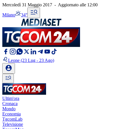
Mercoledì 31 Maggio 2017
-
Aggiornato alle
12:00
Milano
34°
Leone
(23 Lug - 23 Ago)
Ultim'ora
Cronaca
Mondo
Economia
TgcomLab
Televisione