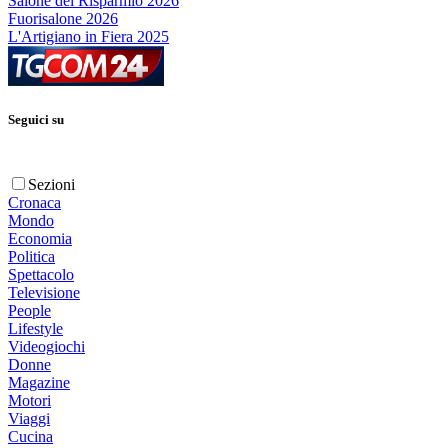
Salone del Risparmio 2026
Fuorisalone 2026
L'Artigiano in Fiera 2025
Seguici su
Sezioni
Cronaca
Mondo
Economia
Politica
Spettacolo
Televisione
People
Lifestyle
Videogiochi
Donne
Magazine
Motori
Viaggi
Cucina