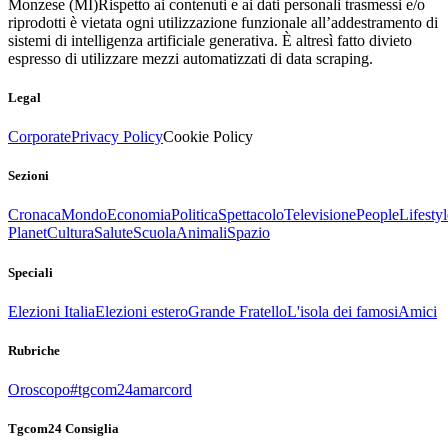
Monzese (MI)
Rispetto ai contenuti e ai dati personali trasmessi e/o
riprodotti è vietata ogni utilizzazione funzionale all’addestramento di
sistemi di intelligenza artificiale generativa. È altresì fatto divieto
espresso di utilizzare mezzi automatizzati di data scraping.
Legal
Corporate
Privacy Policy
Cookie Policy
Sezioni
Cronaca
Mondo
Economia
Politica
Spettacolo
Televisione
People
Lifestyl
Planet
Cultura
Salute
Scuola
Animali
Spazio
Speciali
Elezioni Italia
Elezioni estero
Grande Fratello
L'isola dei famosi
Amici
Rubriche
Oroscopo
#tgcom24amarcord
Tgcom24 Consiglia