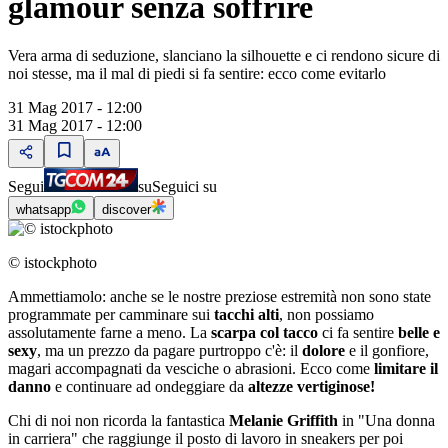
glamour senza soffrire
Vera arma di seduzione, slanciano la silhouette e ci rendono sicure di
noi stesse, ma il mal di piedi si fa sentire: ecco come evitarlo
31 Mag 2017 - 12:00
31 Mag 2017 - 12:00
Segui
su
Seguici su
whatsapp
discover
© istockphoto
Ammettiamolo: anche se le nostre preziose estremità non sono state
programmate per camminare sui
tacchi alti
, non possiamo
assolutamente farne a meno. La
scarpa col tacco
ci fa sentire
belle e
sexy
, ma un prezzo da pagare purtroppo c'è: il
dolore
e il gonfiore,
magari accompagnati da vesciche o abrasioni. Ecco come
limitare il
danno
e continuare ad ondeggiare da
altezze vertiginose!
Chi di noi non ricorda la fantastica
Melanie Griffith
in "Una donna
in carriera" che raggiunge il posto di lavoro in sneakers per poi