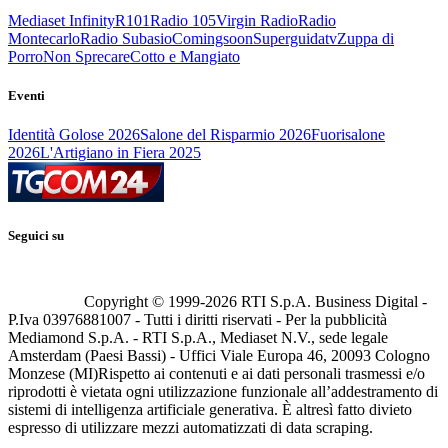
Mediaset Infinity
R101
Radio 105
Virgin Radio
Radio
Montecarlo
Radio Subasio
Comingsoon
Superguidatv
Zuppa di
Porro
Non Sprecare
Cotto e Mangiato
Eventi
Identità Golose 2026
Salone del Risparmio 2026
Fuorisalone
2026
L'Artigiano in Fiera 2025
Seguici su
Copyright © 1999-
2026
RTI S.p.A. Business Digital -
P.Iva 03976881007 - Tutti i diritti riservati - Per la pubblicità
Mediamond S.p.A. - RTI S.p.A., Mediaset N.V., sede legale
Amsterdam (Paesi Bassi) - Uffici Viale Europa 46, 20093 Cologno
Monzese (MI)
Rispetto ai contenuti e ai dati personali trasmessi e/o
riprodotti è vietata ogni utilizzazione funzionale all’addestramento di
sistemi di intelligenza artificiale generativa. È altresì fatto divieto
espresso di utilizzare mezzi automatizzati di data scraping.