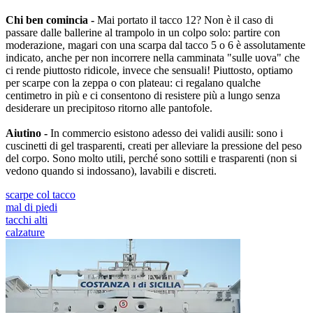
Chi ben comincia -
Mai portato il tacco 12? Non è il caso di
passare dalle ballerine al trampolo in un colpo solo: partire con
moderazione, magari con una scarpa dal tacco 5 o 6 è assolutamente
indicato, anche per non incorrere nella camminata "sulle uova" che
ci rende piuttosto ridicole, invece che sensuali! Piuttosto, optiamo
per scarpe con la zeppa o con plateau: ci regalano qualche
centimetro in più e ci consentono di resistere più a lungo senza
desiderare un precipitoso ritorno alle pantofole.
Aiutino -
In commercio esistono adesso dei validi ausili: sono i
cuscinetti di gel trasparenti, creati per alleviare la pressione del peso
del corpo. Sono molto utili, perché sono sottili e trasparenti (non si
vedono quando si indossano), lavabili e discreti.
scarpe col tacco
mal di piedi
tacchi alti
calzature