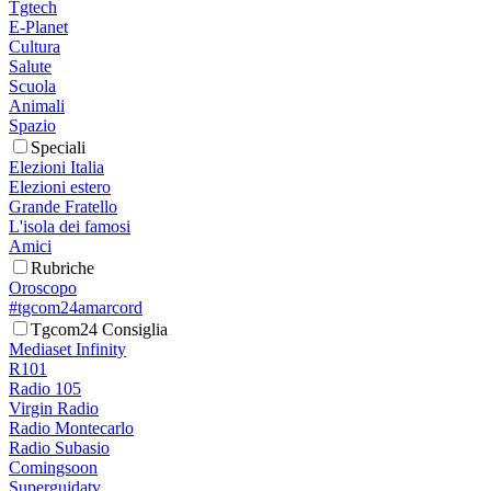
Tgtech
E-Planet
Cultura
Salute
Scuola
Animali
Spazio
Speciali
Elezioni Italia
Elezioni estero
Grande Fratello
L'isola dei famosi
Amici
Rubriche
Oroscopo
#tgcom24amarcord
Tgcom24 Consiglia
Mediaset Infinity
R101
Radio 105
Virgin Radio
Radio Montecarlo
Radio Subasio
Comingsoon
Superguidatv