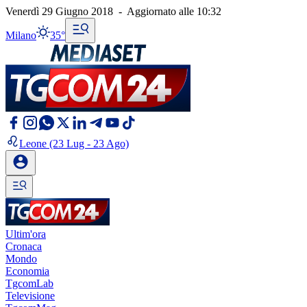
Venerdì 29 Giugno 2018
-
Aggiornato alle
10:32
Milano
35°
Leone
(23 Lug - 23 Ago)
Ultim'ora
Cronaca
Mondo
Economia
TgcomLab
Televisione