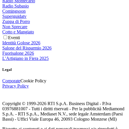
Radio Montecarlo
Radio Subasio
Comingsoon
Superguidatv
Zuppa di Porro
Non Sprecare
Cotto e Mangiato
Eventi
Identità Golose 2026
Salone del Risparmio 2026
Fuorisalone 2026
L'Artigiano in Fiera 2025
Legal
Corporate
Cookie Policy
Privacy Policy
Copyright © 1999-
2026
RTI S.p.A. Business Digital - P.Iva
03976881007 - Tutti i diritti riservati - Per la pubblicità Mediamond
S.p.A. - RTI S.p.A., Mediaset N.V., sede legale Amsterdam (Paesi
Bassi) - Uffici Viale Europa 46, 20093 Cologno Monzese (MI)
Rispetto ai contenuti e ai dati personali trasmessi e/o riprodotti è