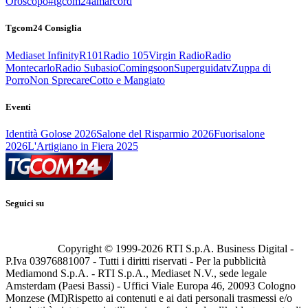
Oroscopo
#tgcom24amarcord
Tgcom24 Consiglia
Mediaset Infinity
R101
Radio 105
Virgin Radio
Radio
Montecarlo
Radio Subasio
Comingsoon
Superguidatv
Zuppa di
Porro
Non Sprecare
Cotto e Mangiato
Eventi
Identità Golose 2026
Salone del Risparmio 2026
Fuorisalone
2026
L'Artigiano in Fiera 2025
Seguici su
Copyright © 1999-
2026
RTI S.p.A. Business Digital -
P.Iva 03976881007 - Tutti i diritti riservati - Per la pubblicità
Mediamond S.p.A. - RTI S.p.A., Mediaset N.V., sede legale
Amsterdam (Paesi Bassi) - Uffici Viale Europa 46, 20093 Cologno
Monzese (MI)
Rispetto ai contenuti e ai dati personali trasmessi e/o