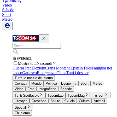
TgcomMag
Video
Schede
Sport
Meteo
In evidenza
Mostra tutti
Nascondi
Guerra Iran
Elezioni
Crans Montana
Epstein Files
Famiglia nel
bosco
Garlasco
Emergenza Clima
Tutti i dossier
Tutte le notizie del giorno
Cronaca
Mondo
Politica
Economia
Sport
Meteo
Video
Foto
Infografiche
Schede
Tv & Spettacolo
TgcomLab
TgcomMag
TgTech
Lifestyle
Oroscopo
Salute
Skuola
Cultura
Animali
Speciali
Chi siamo