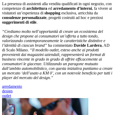
La presenza di assistenti alla vendita qualificati in ogni negozio, con
competenze di
architettura
ed
arredamento d’interni
, fa vivere ai
visitatori un’esperienza di
shopping
esclusiva, arricchita da
consulenze personalizzate
, progetti costruiti ad hoc e preziosi
suggerimenti di stile
.
“Crediamo molto nell’opportunità di creare un ecosistema del
design che propone ai consumatori un’offerta a tutto tondo,
valorizzando contemporaneamente le caratteristiche distintive e
l’identità di ciascun brand”
ha commentato
Davide Lardera
, AD
di Scalo Milano.
“Il modello outlet, esteso anche ai prodotti
provenienti dai magazzini aziendali, rappresenterà un format di
business vincente in grado in grado di offrire efficacemente ai
consumatori le giacenze. Utilizzando un paragone mutuato
dall’ambito automobilistico, con questa iniziativa puntiamo a creare
un mercato ‘dell’usato a KM 0’, con un notevole beneficio per tutti i
player del mercato del design.”
arredamento
design
outlet