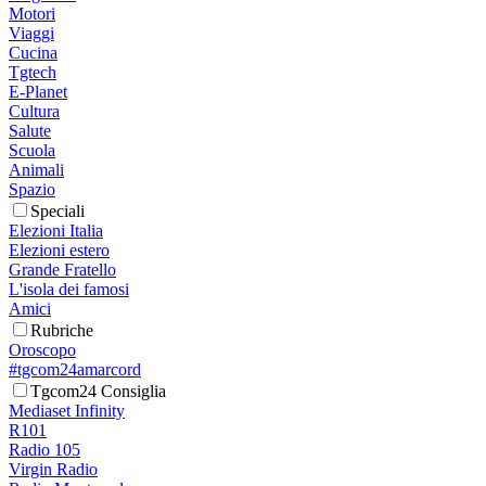
Motori
Viaggi
Cucina
Tgtech
E-Planet
Cultura
Salute
Scuola
Animali
Spazio
Speciali
Elezioni Italia
Elezioni estero
Grande Fratello
L'isola dei famosi
Amici
Rubriche
Oroscopo
#tgcom24amarcord
Tgcom24 Consiglia
Mediaset Infinity
R101
Radio 105
Virgin Radio