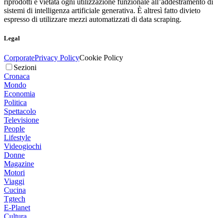
riprodotti è vietata ogni utilizzazione funzionale all’addestramento di
sistemi di intelligenza artificiale generativa. È altresì fatto divieto
espresso di utilizzare mezzi automatizzati di data scraping.
Legal
Corporate
Privacy Policy
Cookie Policy
Sezioni
Cronaca
Mondo
Economia
Politica
Spettacolo
Televisione
People
Lifestyle
Videogiochi
Donne
Magazine
Motori
Viaggi
Cucina
Tgtech
E-Planet
Cultura