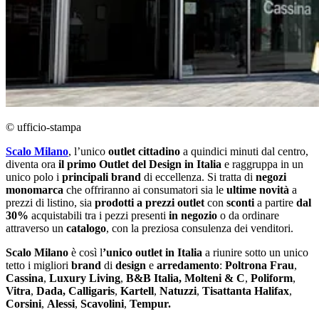
© ufficio-stampa
Scalo Milano
, l’unico
outlet cittadino
a quindici minuti dal centro,
diventa ora
il primo Outlet del Design in Italia
e raggruppa in un
unico polo i
principali brand
di eccellenza. Si tratta di
negozi
monomarca
che offriranno ai consumatori sia le
ultime novità
a
prezzi di listino, sia
prodotti a prezzi outlet
con
sconti
a partire
dal
30%
acquistabili tra i pezzi presenti
in negozio
o da ordinare
attraverso un
catalogo
, con la preziosa consulenza dei venditori.
Scalo Milano
è così l
’unico outlet in Italia
a riunire sotto un unico
tetto i migliori
brand
di
design
e
arredamento
:
Poltrona Frau
,
Cassina
,
Luxury Living
,
B&B Italia, Molteni & C
,
Poliform
,
Vitra
,
Dada, Calligaris
,
Kartell
,
Natuzzi
,
Tisattanta Halifax
,
Corsini
,
Alessi
,
Scavolini
,
Tempur.