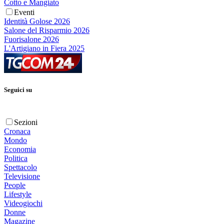
Cotto e Mangiato
Eventi
Identità Golose 2026
Salone del Risparmio 2026
Fuorisalone 2026
L'Artigiano in Fiera 2025
Seguici su
Sezioni
Cronaca
Mondo
Economia
Politica
Spettacolo
Televisione
People
Lifestyle
Videogiochi
Donne
Magazine