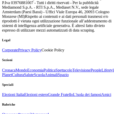
P.Iva 03976881007 - Tutti i diritti riservati - Per la pubblicità
Mediamond S.p.A. - RTI S.p.A., Mediaset N.V., sede legale
Amsterdam (Paesi Bassi) - Uffici Viale Europa 46, 20093 Cologno
Monzese (MI)
Rispetto ai contenuti e ai dati personali trasmessi e/o
riprodotti è vietata ogni utilizzazione funzionale all’addestramento di
sistemi di intelligenza artificiale generativa. È altresì fatto divieto
espresso di utilizzare mezzi automatizzati di data scraping.
Legal
Corporate
Privacy Policy
Cookie Policy
Sezioni
Cronaca
Mondo
Economia
Politica
Spettacolo
Televisione
People
Lifestyl
Planet
Cultura
Salute
Scuola
Animali
Spazio
Speciali
Elezioni Italia
Elezioni estero
Grande Fratello
L'isola dei famosi
Amici
Rubriche