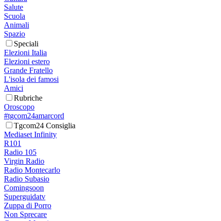
Salute
Scuola
Animali
Spazio
Speciali
Elezioni Italia
Elezioni estero
Grande Fratello
L'isola dei famosi
Amici
Rubriche
Oroscopo
#tgcom24amarcord
Tgcom24 Consiglia
Mediaset Infinity
R101
Radio 105
Virgin Radio
Radio Montecarlo
Radio Subasio
Comingsoon
Superguidatv
Zuppa di Porro
Non Sprecare