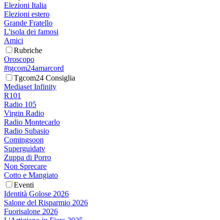
Elezioni Italia
Elezioni estero
Grande Fratello
L'isola dei famosi
Amici
Rubriche
Oroscopo
#tgcom24amarcord
Tgcom24 Consiglia
Mediaset Infinity
R101
Radio 105
Virgin Radio
Radio Montecarlo
Radio Subasio
Comingsoon
Superguidatv
Zuppa di Porro
Non Sprecare
Cotto e Mangiato
Eventi
Identità Golose 2026
Salone del Risparmio 2026
Fuorisalone 2026