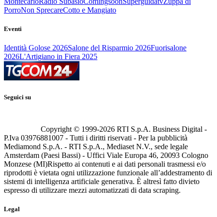
Montecarlo
Radio Subasio
Comingsoon
Superguidatv
Zuppa di
Porro
Non Sprecare
Cotto e Mangiato
Eventi
Identità Golose 2026
Salone del Risparmio 2026
Fuorisalone
2026
L'Artigiano in Fiera 2025
Seguici su
Copyright © 1999-
2026
RTI S.p.A. Business Digital -
P.Iva 03976881007 - Tutti i diritti riservati - Per la pubblicità
Mediamond S.p.A. - RTI S.p.A., Mediaset N.V., sede legale
Amsterdam (Paesi Bassi) - Uffici Viale Europa 46, 20093 Cologno
Monzese (MI)
Rispetto ai contenuti e ai dati personali trasmessi e/o
riprodotti è vietata ogni utilizzazione funzionale all’addestramento di
sistemi di intelligenza artificiale generativa. È altresì fatto divieto
espresso di utilizzare mezzi automatizzati di data scraping.
Legal