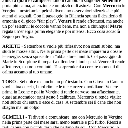
amici a quattro zampe
sentono il cambio di stagione!
Settembre
porta più calma, attenzione e un pizzico di astuzia. Con
Mercurio
in
Vergine i nostri amici pelosi diventano osservatori silenziosi e più
attenti ai segnali. Con il passaggio in Bilancia spunta il desiderio di
armonia e di gioco “fair play”.
Venere
li rende affettuosi, ma anche
un po’ selettivi: le coccole vanno bene, ma non a chiunque!
Marte
regala un’energia prima elegante e poi intensa. Ecco cosa accadrà
Segno per Segno.
ARIETE
- Settembre ti vuole più riflessivo: non scatti subito, ma
studi le mosse altrui. Nella prima parte del mese imparerai a dosare
le energie, senza sprecarle in “abbaia­ture” inutili. Col passaggio di
Marte in Scorpione ti prepari a difendere i tuoi spazi. Venere ti rende
affettuoso, ma non con tutti. Ti sorprenderai a cercare momenti di
calma accanto al tuo umano.
TORO
- Sei dolce ma anche un po’ testardo. Con Giove in Cancro
vuoi la tua cuccia, i tuoi ritmi e le tue carezze quotidiane. Venere
prima in Leone e poi in Vergine ti rende nervoso ma affascinante,
quasi aristocratico: ogni gesto è calibrato. Mercurio ti rende vigile:
noti subito chi entra o esce di casa. A settembre sei il cane che non
sbaglia mai un colpo.
GEMELLI
- Ti diverti a comunicare, ma con Mercurio in Vergine
nella prima parte del mese sarai meno teatrale e più furbo. Riesci a
farti capire con piccoli gesti che parlano da soli. Con Mercurio in