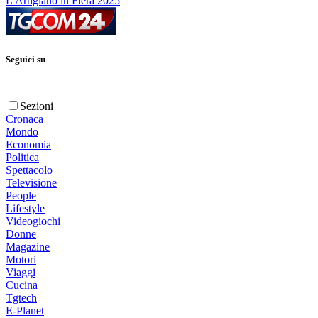
L'Artigiano in Fiera 2025
Seguici su
Sezioni
Cronaca
Mondo
Economia
Politica
Spettacolo
Televisione
People
Lifestyle
Videogiochi
Donne
Magazine
Motori
Viaggi
Cucina
Tgtech
E-Planet