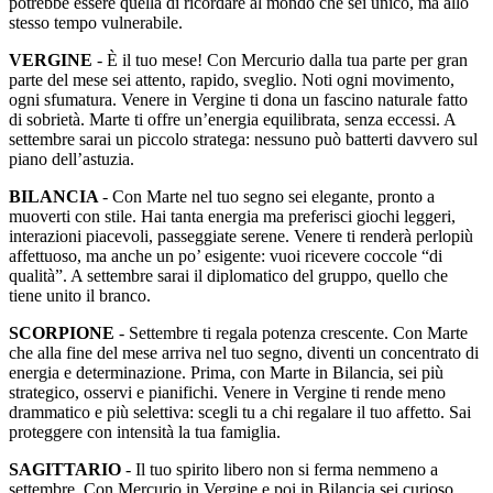
potrebbe essere quella di ricordare al mondo che sei unico, ma allo
stesso tempo vulnerabile.
VERGINE
- È il tuo mese! Con Mercurio dalla tua parte per gran
parte del mese sei attento, rapido, sveglio. Noti ogni movimento,
ogni sfumatura. Venere in Vergine ti dona un fascino naturale fatto
di sobrietà. Marte ti offre un’energia equilibrata, senza eccessi. A
settembre sarai un piccolo stratega: nessuno può batterti davvero sul
piano dell’astuzia.
BILANCIA
- Con Marte nel tuo segno sei elegante, pronto a
muoverti con stile. Hai tanta energia ma preferisci giochi leggeri,
interazioni piacevoli, passeggiate serene. Venere ti renderà perlopiù
affettuoso, ma anche un po’ esigente: vuoi ricevere coccole “di
qualità”. A settembre sarai il diplomatico del gruppo, quello che
tiene unito il branco.
SCORPIONE
- Settembre ti regala potenza crescente. Con Marte
che alla fine del mese arriva nel tuo segno, diventi un concentrato di
energia e determinazione. Prima, con Marte in Bilancia, sei più
strategico, osservi e pianifichi. Venere in Vergine ti rende meno
drammatico e più selettiva: scegli tu a chi regalare il tuo affetto. Sai
proteggere con intensità la tua famiglia.
SAGITTARIO
- Il tuo spirito libero non si ferma nemmeno a
settembre. Con Mercurio in Vergine e poi in Bilancia sei curioso,