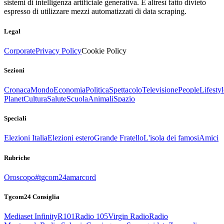
sistemi di intelligenza artificiale generativa. È altresì fatto divieto
espresso di utilizzare mezzi automatizzati di data scraping.
Legal
Corporate
Privacy Policy
Cookie Policy
Sezioni
Cronaca
Mondo
Economia
Politica
Spettacolo
Televisione
People
Lifestyl
Planet
Cultura
Salute
Scuola
Animali
Spazio
Speciali
Elezioni Italia
Elezioni estero
Grande Fratello
L'isola dei famosi
Amici
Rubriche
Oroscopo
#tgcom24amarcord
Tgcom24 Consiglia
Mediaset Infinity
R101
Radio 105
Virgin Radio
Radio