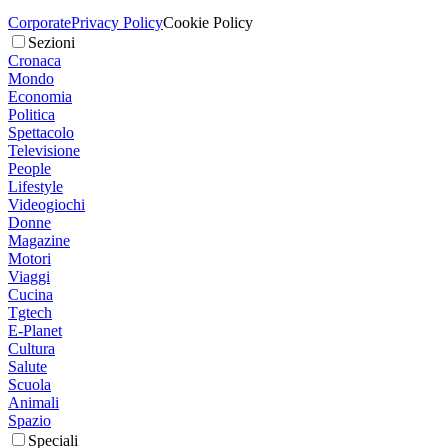
Corporate
Privacy Policy
Cookie Policy
Sezioni
Cronaca
Mondo
Economia
Politica
Spettacolo
Televisione
People
Lifestyle
Videogiochi
Donne
Magazine
Motori
Viaggi
Cucina
Tgtech
E-Planet
Cultura
Salute
Scuola
Animali
Spazio
Speciali