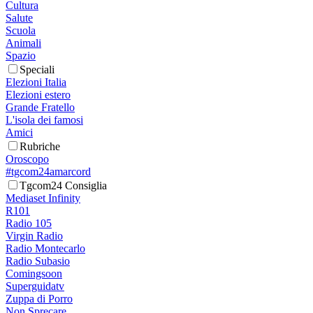
Cultura
Salute
Scuola
Animali
Spazio
Speciali
Elezioni Italia
Elezioni estero
Grande Fratello
L'isola dei famosi
Amici
Rubriche
Oroscopo
#tgcom24amarcord
Tgcom24 Consiglia
Mediaset Infinity
R101
Radio 105
Virgin Radio
Radio Montecarlo
Radio Subasio
Comingsoon
Superguidatv
Zuppa di Porro
Non Sprecare