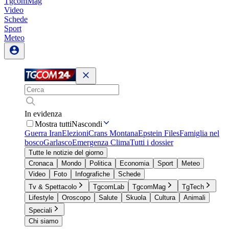
TgcomMag
Video
Schede
Sport
Meteo
In evidenza
Mostra tutti
Nascondi
Guerra Iran
Elezioni
Crans Montana
Epstein Files
Famiglia nel
bosco
Garlasco
Emergenza Clima
Tutti i dossier
Tutte le notizie del giorno
Cronaca
Mondo
Politica
Economia
Sport
Meteo
Video
Foto
Infografiche
Schede
Tv & Spettacolo
TgcomLab
TgcomMag
TgTech
Lifestyle
Oroscopo
Salute
Skuola
Cultura
Animali
Speciali
Chi siamo