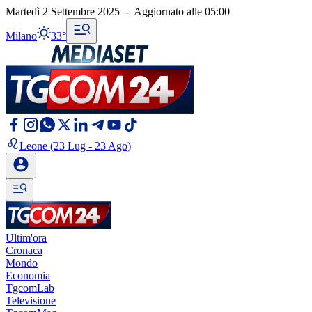
Martedì 2 Settembre 2025
-
Aggiornato alle
05:00
Milano
33°
Leone
(23 Lug - 23 Ago)
Ultim'ora
Cronaca
Mondo
Economia
TgcomLab
Televisione