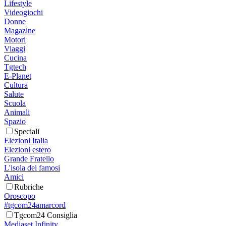
Lifestyle
Videogiochi
Donne
Magazine
Motori
Viaggi
Cucina
Tgtech
E-Planet
Cultura
Salute
Scuola
Animali
Spazio
Speciali
Elezioni Italia
Elezioni estero
Grande Fratello
L'isola dei famosi
Amici
Rubriche
Oroscopo
#tgcom24amarcord
Tgcom24 Consiglia
Mediaset Infinity