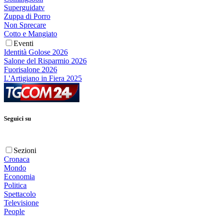
Superguidatv
Zuppa di Porro
Non Sprecare
Cotto e Mangiato
Eventi
Identità Golose 2026
Salone del Risparmio 2026
Fuorisalone 2026
L'Artigiano in Fiera 2025
Seguici su
Sezioni
Cronaca
Mondo
Economia
Politica
Spettacolo
Televisione
People