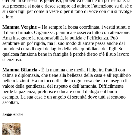
credere in sé stessi. È generosa, protettiva e anche un po’ teatrale: la
sua presenza si nota e riesce sempre ad attirare l’attenzione su di sé o
sui suoi figli per come li veste o per il tono di voce con cui si rivolge
a loro.
Mamma Vergine
– Ha sempre la borsa coordinata, i vestiti stirati e
il diario firmato. Organizza, pianifica e osserva tutto con attenzione.
Ama insegnare la responsabilità, la pulizia e l’efficienza. Può
sembrare un po’ rigida, ma il suo modo di amare passa anche dal
prendersi cura di ogni dettaglio della vita quotidiana dei figli. Se
qualcosa funziona bene in famiglia è perché dietro c’è il suo lavoro
silenzioso.
Mamma Bilancia
- È la mamma che media i litigi tra fratelli con
calma e diplomazia, che tiene alla bellezza della casa e all’equilibrio
nelle relazioni. Ha un tocco di stile in ogni cosa che fa e insegna il
valore della gentilezza, del rispetto e dell’armonia. Difficilmente
perde la pazienza, preferisce educare con il dialogo e il buon
esempio. La sua casa è un angolo di serenità dove tutti si sentono
ascoltati.
Leggi anche