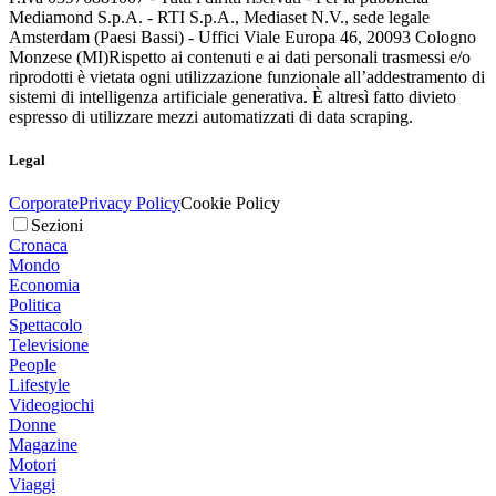
Mediamond S.p.A. - RTI S.p.A., Mediaset N.V., sede legale
Amsterdam (Paesi Bassi) - Uffici Viale Europa 46, 20093 Cologno
Monzese (MI)
Rispetto ai contenuti e ai dati personali trasmessi e/o
riprodotti è vietata ogni utilizzazione funzionale all’addestramento di
sistemi di intelligenza artificiale generativa. È altresì fatto divieto
espresso di utilizzare mezzi automatizzati di data scraping.
Legal
Corporate
Privacy Policy
Cookie Policy
Sezioni
Cronaca
Mondo
Economia
Politica
Spettacolo
Televisione
People
Lifestyle
Videogiochi
Donne
Magazine
Motori
Viaggi