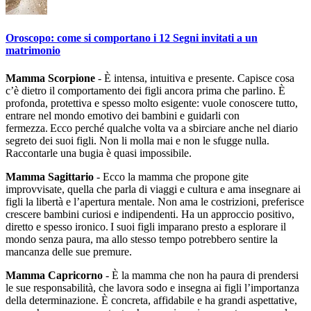
Oroscopo: come si comportano i 12 Segni invitati a un
matrimonio
Mamma Scorpione
- È intensa, intuitiva e presente. Capisce cosa
c’è dietro il comportamento dei figli ancora prima che parlino. È
profonda, protettiva e spesso molto esigente: vuole conoscere tutto,
entrare nel mondo emotivo dei bambini e guidarli con
fermezza. Ecco perché qualche volta va a sbirciare anche nel diario
segreto dei suoi figli. Non li molla mai e non le sfugge nulla.
Raccontarle una bugia è quasi impossibile.
Mamma Sagittario
- Ecco la mamma che propone gite
improvvisate, quella che parla di viaggi e cultura e ama insegnare ai
figli la libertà e l’apertura mentale. Non ama le costrizioni, preferisce
crescere bambini curiosi e indipendenti. Ha un approccio positivo,
diretto e spesso ironico. I suoi figli imparano presto a esplorare il
mondo senza paura, ma allo stesso tempo potrebbero sentire la
mancanza delle sue premure.
Mamma Capricorno
- È la mamma che non ha paura di prendersi
le sue responsabilità, che lavora sodo e insegna ai figli l’importanza
della determinazione. È concreta, affidabile e ha grandi aspettative,