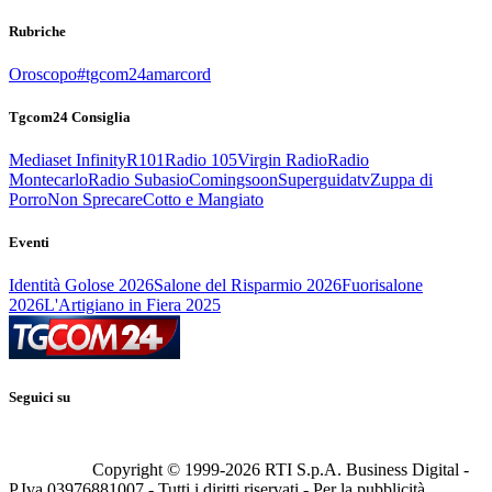
Rubriche
Oroscopo
#tgcom24amarcord
Tgcom24 Consiglia
Mediaset Infinity
R101
Radio 105
Virgin Radio
Radio
Montecarlo
Radio Subasio
Comingsoon
Superguidatv
Zuppa di
Porro
Non Sprecare
Cotto e Mangiato
Eventi
Identità Golose 2026
Salone del Risparmio 2026
Fuorisalone
2026
L'Artigiano in Fiera 2025
Seguici su
Copyright © 1999-
2026
RTI S.p.A. Business Digital -
P.Iva 03976881007 - Tutti i diritti riservati - Per la pubblicità