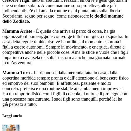
crescere i figli,
fatto di abitudini, reazioni emotive e gesti quotidiani
che si notano subito. Alcune mamme sono protettive, altre più
indipendenti; c’è chi ama la routine e chi punta tutto sulla libertà.
Scopriamo, segno per segno, come riconoscere
le dodici mamme
dello Zodiaco.
Mamma Ariete
- È quella che arriva al parco di corsa, ha già
organizzato il pomeriggio e coinvolge tutti in un gioco di squadra. In
casa detta regole rapide, risolve i conflitti sul momento e sprona i
figli a essere autonomi. Sempre in movimento, è energica, diretta e
competitiva anche nelle piccole cose. Ama le sfide e vuole che i figli
imparino a cavarsela da soli. Trasforma anche una giornata normale
in un’avventura.
Mamma Toro
- La riconosci dalla merenda fatta in casa, dalla
copertina morbida sempre pronta e dall’attenzione al benessere fisico
ed emotivo dei suoi bambini. È affettuosa, paziente e molto
concreta: preferisce una routine stabile ai cambiamenti improvvisi.
Ha un rapporto fisico con i figli, li coccola, li nutre e li protegge con
una presenza rassicurante. I suoi figli sono tranquilli perché lei ha
già pensato a tutto.
Leggi anche