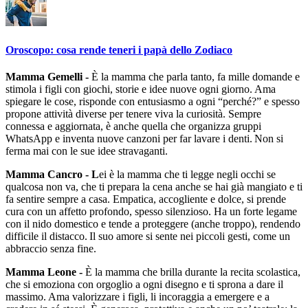
Oroscopo: cosa rende teneri i papà dello Zodiaco
Mamma Gemelli -
È la mamma che parla tanto, fa mille domande e
stimola i figli con giochi, storie e idee nuove ogni giorno. Ama
spiegare le cose, risponde con entusiasmo a ogni “perché?” e spesso
propone attività diverse per tenere viva la curiosità. Sempre
connessa e aggiornata, è anche quella che organizza gruppi
WhatsApp e inventa nuove canzoni per far lavare i denti. Non si
ferma mai con le sue idee stravaganti.
Mamma Cancro - L
ei è la mamma che ti legge negli occhi se
qualcosa non va, che ti prepara la cena anche se hai già mangiato e ti
fa sentire sempre a casa. Empatica, accogliente e dolce, si prende
cura con un affetto profondo, spesso silenzioso. Ha un forte legame
con il nido domestico e tende a proteggere (anche troppo), rendendo
difficile il distacco. Il suo amore si sente nei piccoli gesti, come un
abbraccio senza fine.
Mamma Leone -
È la mamma che brilla durante la recita scolastica,
che si emoziona con orgoglio a ogni disegno e ti sprona a dare il
massimo. Ama valorizzare i figli, li incoraggia a emergere e a