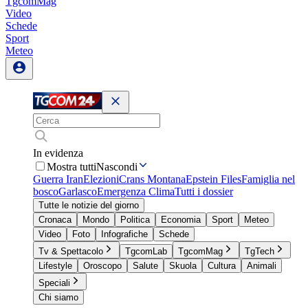
TgcomMag
Video
Schede
Sport
Meteo
In evidenza
Mostra tutti
Nascondi
Guerra Iran
Elezioni
Crans Montana
Epstein Files
Famiglia nel
bosco
Garlasco
Emergenza Clima
Tutti i dossier
Tutte le notizie del giorno
Cronaca
Mondo
Politica
Economia
Sport
Meteo
Video
Foto
Infografiche
Schede
Tv & Spettacolo
TgcomLab
TgcomMag
TgTech
Lifestyle
Oroscopo
Salute
Skuola
Cultura
Animali
Speciali
Chi siamo