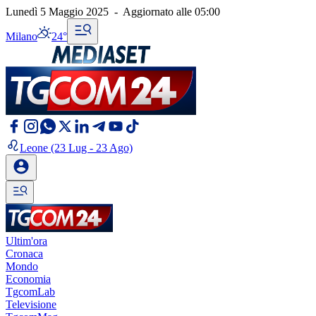
Lunedì 5 Maggio 2025
-
Aggiornato alle
05:00
Milano
24°
Leone
(23 Lug - 23 Ago)
Ultim'ora
Cronaca
Mondo
Economia
TgcomLab
Televisione