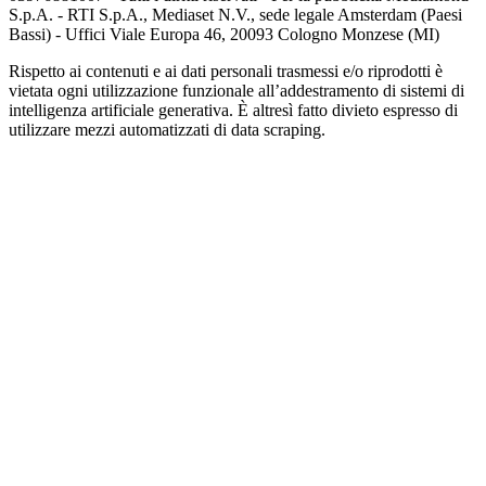
S.p.A. - RTI S.p.A., Mediaset N.V., sede legale Amsterdam (Paesi
Bassi) - Uffici Viale Europa 46, 20093 Cologno Monzese (MI)
Rispetto ai contenuti e ai dati personali trasmessi e/o riprodotti è
vietata ogni utilizzazione funzionale all’addestramento di sistemi di
intelligenza artificiale generativa. È altresì fatto divieto espresso di
utilizzare mezzi automatizzati di data scraping.