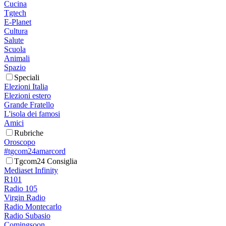
Cucina
Tgtech
E-Planet
Cultura
Salute
Scuola
Animali
Spazio
Speciali
Elezioni Italia
Elezioni estero
Grande Fratello
L'isola dei famosi
Amici
Rubriche
Oroscopo
#tgcom24amarcord
Tgcom24 Consiglia
Mediaset Infinity
R101
Radio 105
Virgin Radio
Radio Montecarlo
Radio Subasio
Comingsoon