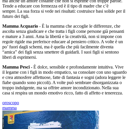
ma anche un amore costante che non si esprime con troppe parole.
Tende a educare con fermezza ed è il tipo di madre che c’è
sempre. La sua forza si vede nei risultati: costruisce basi solide per il
futuro dei figli.
Mamma Acquario
- È la mamma che accoglie le differenze, che
ascolta senza giudicare e che tratta i figli come persone già pensanti
e mature a 3 anni. Ama la libertà e la creatività, non si impone con
regole rigide ma preferisce educare al pensiero critico. A volte è un
po’ fuori dagli schemi, ma è quella che più facilmente diventa
“amica” dei figli senza smettere di guidarli. I suoi figli si sentono
liberi di esprimersi.
Mamma Pesci -
È dolce, sensibile e profondamente intuitiva. Vive
il legame con i figli in modo empatico, sa consolare con uno sguardo
e crea atmosfere affettuose, fatte di fantasia e sogni (adora leggere le
fiabe quando sono piccoli). A volte può sembrare disorganizzata o
troppo indulgente, ma sa offrire amore incondizionato. Nella sua
casa si respira un mondo emotivo ricco, fatto di affetto e tenerezza.
oroscopo
mamma