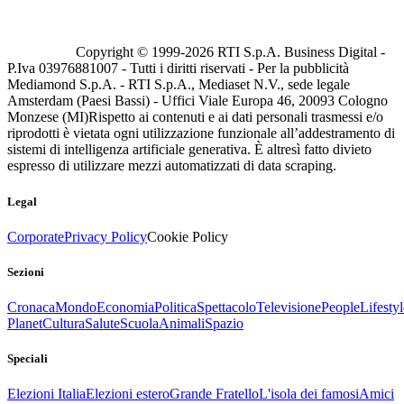
Copyright © 1999-
2026
RTI S.p.A. Business Digital -
P.Iva 03976881007 - Tutti i diritti riservati - Per la pubblicità
Mediamond S.p.A. - RTI S.p.A., Mediaset N.V., sede legale
Amsterdam (Paesi Bassi) - Uffici Viale Europa 46, 20093 Cologno
Monzese (MI)
Rispetto ai contenuti e ai dati personali trasmessi e/o
riprodotti è vietata ogni utilizzazione funzionale all’addestramento di
sistemi di intelligenza artificiale generativa. È altresì fatto divieto
espresso di utilizzare mezzi automatizzati di data scraping.
Legal
Corporate
Privacy Policy
Cookie Policy
Sezioni
Cronaca
Mondo
Economia
Politica
Spettacolo
Televisione
People
Lifestyl
Planet
Cultura
Salute
Scuola
Animali
Spazio
Speciali
Elezioni Italia
Elezioni estero
Grande Fratello
L'isola dei famosi
Amici