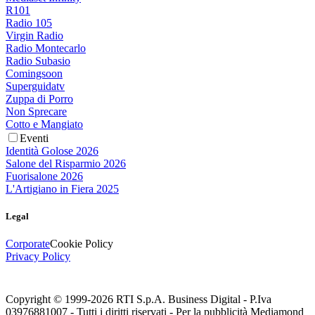
R101
Radio 105
Virgin Radio
Radio Montecarlo
Radio Subasio
Comingsoon
Superguidatv
Zuppa di Porro
Non Sprecare
Cotto e Mangiato
Eventi
Identità Golose 2026
Salone del Risparmio 2026
Fuorisalone 2026
L'Artigiano in Fiera 2025
Legal
Corporate
Cookie Policy
Privacy Policy
Copyright © 1999-
2026
RTI S.p.A. Business Digital - P.Iva
03976881007 - Tutti i diritti riservati - Per la pubblicità Mediamond