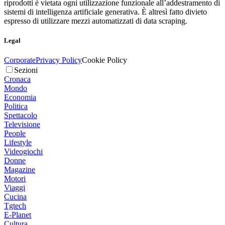
riprodotti è vietata ogni utilizzazione funzionale all’addestramento di
sistemi di intelligenza artificiale generativa. È altresì fatto divieto
espresso di utilizzare mezzi automatizzati di data scraping.
Legal
Corporate
Privacy Policy
Cookie Policy
Sezioni
Cronaca
Mondo
Economia
Politica
Spettacolo
Televisione
People
Lifestyle
Videogiochi
Donne
Magazine
Motori
Viaggi
Cucina
Tgtech
E-Planet
Cultura