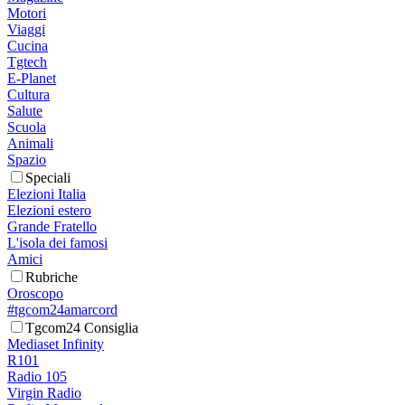
Motori
Viaggi
Cucina
Tgtech
E-Planet
Cultura
Salute
Scuola
Animali
Spazio
Speciali
Elezioni Italia
Elezioni estero
Grande Fratello
L'isola dei famosi
Amici
Rubriche
Oroscopo
#tgcom24amarcord
Tgcom24 Consiglia
Mediaset Infinity
R101
Radio 105
Virgin Radio