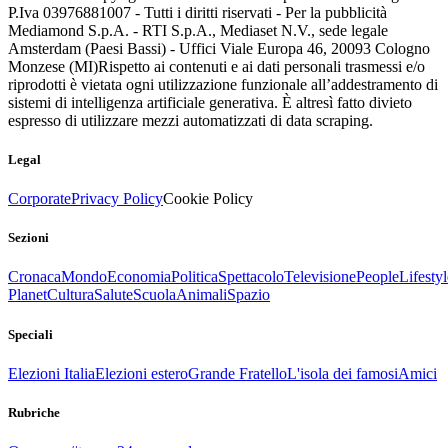
P.Iva 03976881007 - Tutti i diritti riservati - Per la pubblicità
Mediamond S.p.A. - RTI S.p.A., Mediaset N.V., sede legale
Amsterdam (Paesi Bassi) - Uffici Viale Europa 46, 20093 Cologno
Monzese (MI)
Rispetto ai contenuti e ai dati personali trasmessi e/o
riprodotti è vietata ogni utilizzazione funzionale all’addestramento di
sistemi di intelligenza artificiale generativa. È altresì fatto divieto
espresso di utilizzare mezzi automatizzati di data scraping.
Legal
Corporate
Privacy Policy
Cookie Policy
Sezioni
Cronaca
Mondo
Economia
Politica
Spettacolo
Televisione
People
Lifestyl
Planet
Cultura
Salute
Scuola
Animali
Spazio
Speciali
Elezioni Italia
Elezioni estero
Grande Fratello
L'isola dei famosi
Amici
Rubriche