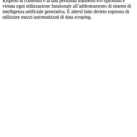
Rispetto ai contenuti e ai dati personali trasmessi e/o riprodotti è
vietata ogni utilizzazione funzionale all’addestramento di sistemi di
intelligenza artificiale generativa. È altresì fatto divieto espresso di
utilizzare mezzi automatizzati di data scraping.