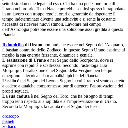
settori strettamente legati ad esso. Chi ha una posizione forte di
Urano nel proprio Tema Natale potrebbe sentirsi spesso intrappolato
in un lavoro con troppe regole, orari e gerarchie da rispettare: il
tempo indeterminato diventa una schiavitù e si sente la costante
necessità di ricevere nuovi stimoli. Lavorare nel campo
dell’Astrologia potrebbe essere una soluzione assai gradita a questo
Pianeta.
Il domicilio
di Urano
non può che essere nel Segno dell’Acquario,
il bastian contrario dello Zodiaco. In questo Segno Urano esprime al
meglio la sua energia frizzante, dinamica e geniale.
L’esaltazione di Urano
è nel Segno dello Scorpione, dove si
esprime con rapidità e scaltrezza. Secondo l’astrologa Lisa
Morpurgo, l’esaltazione è nel Segno della Vergine perché qui
emergono la tecnica e la manualità tipiche del Pianeta.
L’esilio
è nel Segno del Leone, Segno in cui Urano si sente costretto
a cedere a qualche compromesso pur di ottenere l’approvazione dei
propri seguaci.
La sua caduta
è nel Segno del Toro, che ha bisogno di tempi
troppo lenti rispetto alla rapidità e all’improvvisazione di Urano.
Secondo la Morpurgo, la caduta è nel Segno dei Pesci.
oroscopo
pianeti
zodiaco