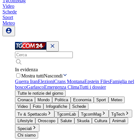
TgcomMag
Video
Schede
Sport
Meteo
In evidenza
Mostra tutti
Nascondi
Guerra Iran
Elezioni
Crans Montana
Epstein Files
Famiglia nel
bosco
Garlasco
Emergenza Clima
Tutti i dossier
Tutte le notizie del giorno
Cronaca
Mondo
Politica
Economia
Sport
Meteo
Video
Foto
Infografiche
Schede
Tv & Spettacolo
TgcomLab
TgcomMag
TgTech
Lifestyle
Oroscopo
Salute
Skuola
Cultura
Animali
Speciali
Chi siamo