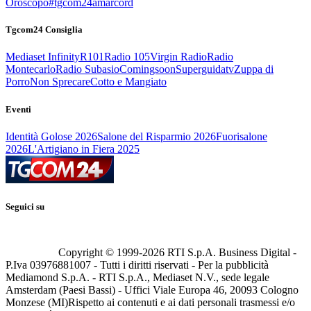
Oroscopo
#tgcom24amarcord
Tgcom24 Consiglia
Mediaset Infinity
R101
Radio 105
Virgin Radio
Radio
Montecarlo
Radio Subasio
Comingsoon
Superguidatv
Zuppa di
Porro
Non Sprecare
Cotto e Mangiato
Eventi
Identità Golose 2026
Salone del Risparmio 2026
Fuorisalone
2026
L'Artigiano in Fiera 2025
Seguici su
Copyright © 1999-
2026
RTI S.p.A. Business Digital -
P.Iva 03976881007 - Tutti i diritti riservati - Per la pubblicità
Mediamond S.p.A. - RTI S.p.A., Mediaset N.V., sede legale
Amsterdam (Paesi Bassi) - Uffici Viale Europa 46, 20093 Cologno
Monzese (MI)
Rispetto ai contenuti e ai dati personali trasmessi e/o