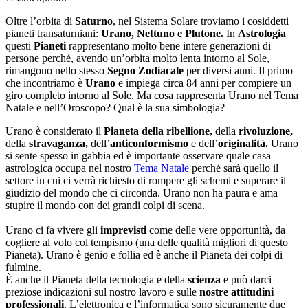
Oltre l’orbita di
Saturno
, nel Sistema Solare troviamo i cosiddetti
pianeti transaturniani:
Urano, Nettuno e Plutone.
In
Astrologia
questi
Pianeti
rappresentano molto bene intere generazioni di
persone perché, avendo un’orbita molto lenta intorno al Sole,
rimangono nello stesso
Segno Zodiacale
per diversi anni. Il primo
che incontriamo è
Urano
e impiega circa 84 anni per compiere un
giro completo intorno al Sole. Ma cosa rappresenta Urano nel Tema
Natale e nell’Oroscopo? Qual è la sua simbologia?
Urano è considerato il
Pianeta della ribellione,
della
rivoluzione,
della
stravaganza,
dell’
anticonformismo
e dell’
originalità.
Urano
si sente spesso in gabbia ed è importante osservare quale casa
astrologica occupa nel nostro
Tema Natale
perché sarà quello il
settore in cui ci verrà richiesto di rompere gli schemi e superare il
giudizio del mondo che ci circonda. Urano non ha paura e ama
stupire il mondo con dei grandi colpi di scena.
Urano ci fa vivere gli
imprevisti
come delle vere opportunità, da
cogliere al volo col tempismo (una delle qualità migliori di questo
Pianeta). Urano è genio e follia ed è anche il Pianeta dei colpi di
fulmine.
È anche il Pianeta della tecnologia e della
scienza
e può darci
preziose indicazioni sul nostro lavoro e sulle
nostre attitudini
professionali
. L’elettronica e l’informatica sono sicuramente due