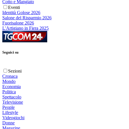
Cotto e Mangiato
Eventi
Identità Golose 2026
Salone del Risparmio 2026
Fuorisalone 2026
L'Artigiano in Fiera 2025
Seguici su
Sezioni
Cronaca
Mondo
Economia
Politica
Spettacolo
Televisione
People
Lifestyle
Videogiochi
Donne
Magazine