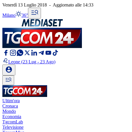
Venerdì 13 Luglio 2018
-
Aggiornato alle
14:33
Milano
36°
Leone
(23 Lug - 23 Ago)
Ultim'ora
Cronaca
Mondo
Economia
TgcomLab
Televisione