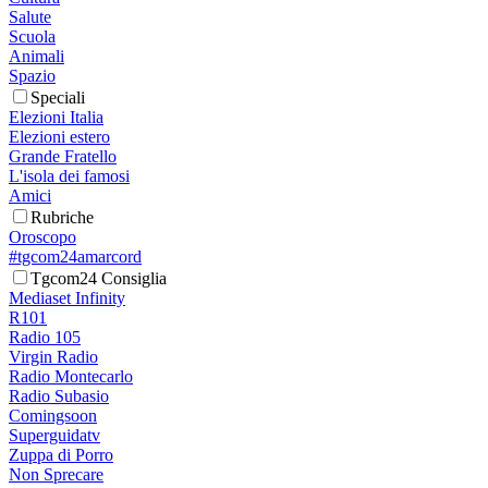
Salute
Scuola
Animali
Spazio
Speciali
Elezioni Italia
Elezioni estero
Grande Fratello
L'isola dei famosi
Amici
Rubriche
Oroscopo
#tgcom24amarcord
Tgcom24 Consiglia
Mediaset Infinity
R101
Radio 105
Virgin Radio
Radio Montecarlo
Radio Subasio
Comingsoon
Superguidatv
Zuppa di Porro
Non Sprecare