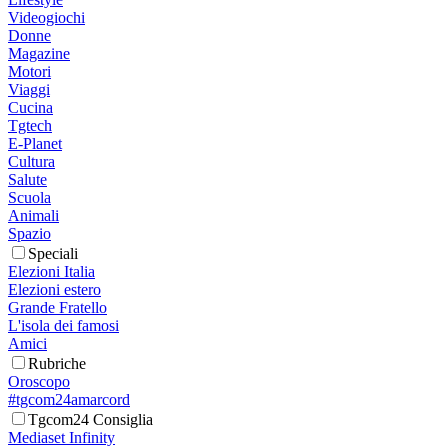
Videogiochi
Donne
Magazine
Motori
Viaggi
Cucina
Tgtech
E-Planet
Cultura
Salute
Scuola
Animali
Spazio
Speciali
Elezioni Italia
Elezioni estero
Grande Fratello
L'isola dei famosi
Amici
Rubriche
Oroscopo
#tgcom24amarcord
Tgcom24 Consiglia
Mediaset Infinity