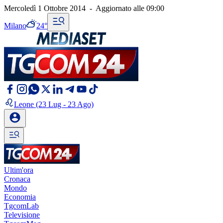
Mercoledì 1 Ottobre 2014
-
Aggiornato alle
09:00
Milano
24°
Leone
(23 Lug - 23 Ago)
Ultim'ora
Cronaca
Mondo
Economia
TgcomLab
Televisione