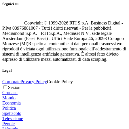
Seguici su
Copyright © 1999-
2026
RTI S.p.A. Business Digital -
P.Iva 03976881007 - Tutti i diritti riservati - Per la pubblicità
Mediamond S.p.A. - RTI S.p.A., Mediaset N.V., sede legale
Amsterdam (Paesi Bassi) - Uffici Viale Europa 46, 20093 Cologno
Monzese (MI)
Rispetto ai contenuti e ai dati personali trasmessi e/o
riprodotti è vietata ogni utilizzazione funzionale all’addestramento di
sistemi di intelligenza artificiale generativa. È altresì fatto divieto
espresso di utilizzare mezzi automatizzati di data scraping.
Legal
Corporate
Privacy Policy
Cookie Policy
Sezioni
Cronaca
Mondo
Economia
Politica
Spettacolo
Televisione
People
Lifestyle