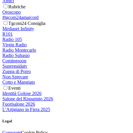
Amici
Rubriche
Oroscopo
#tgcom24amarcord
Tgcom24 Consiglia
Mediaset Infinity
R101
Radio 105
Virgin Radio
Radio Montecarlo
Radio Subasio
Comingsoon
Superguidatv
Zuppa di Porro
Non Sprecare
Cotto e Mangiato
Eventi
Identità Golose 2026
Salone del Risparmio 2026
Fuorisalone 2026
L'Artigiano in Fiera 2025
Legal
Corporate
Cookie Policy