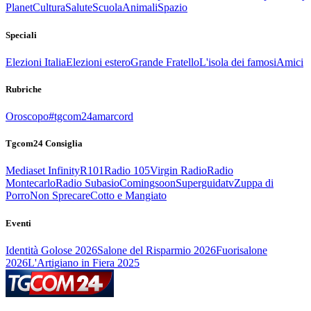
Planet
Cultura
Salute
Scuola
Animali
Spazio
Speciali
Elezioni Italia
Elezioni estero
Grande Fratello
L'isola dei famosi
Amici
Rubriche
Oroscopo
#tgcom24amarcord
Tgcom24 Consiglia
Mediaset Infinity
R101
Radio 105
Virgin Radio
Radio
Montecarlo
Radio Subasio
Comingsoon
Superguidatv
Zuppa di
Porro
Non Sprecare
Cotto e Mangiato
Eventi
Identità Golose 2026
Salone del Risparmio 2026
Fuorisalone
2026
L'Artigiano in Fiera 2025