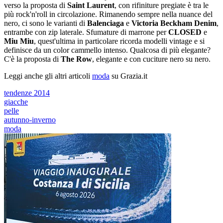
verso la proposta di
Saint Laurent
, con rifiniture pregiate è tra le
più rock'n'roll in circolazione. Rimanendo sempre nella nuance del
nero, ci sono le varianti di
Balenciaga
e
Victoria Beckham Denim
,
entrambe con zip laterale. Sfumature di marrone per
CLOSED
e
Miu Miu
, quest'ultima in particolare ricorda modelli vintage e si
definisce da un color cammello intenso. Qualcosa di più elegante?
C'è la proposta di
The Row
, elegante e con cuciture nero su nero.
Leggi anche gli altri articoli
moda
su Grazia.it
tendenze 2014
giacche
pelle
autunno-inverno
moda