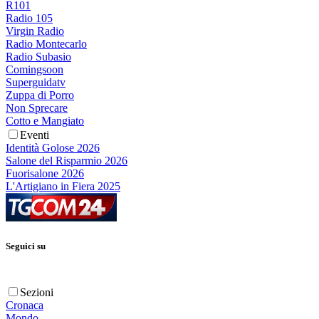
R101
Radio 105
Virgin Radio
Radio Montecarlo
Radio Subasio
Comingsoon
Superguidatv
Zuppa di Porro
Non Sprecare
Cotto e Mangiato
Eventi
Identità Golose 2026
Salone del Risparmio 2026
Fuorisalone 2026
L'Artigiano in Fiera 2025
Seguici su
Sezioni
Cronaca
Mondo