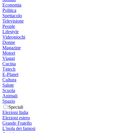
Economia
Politica
Spettacolo
Televisione
People
Lifestyle
Videogiochi
Donne
Magazine
Motori
Viaggi
Cucina
Tgtech
E-Planet
Cultura
Salute
Scuola
Animali
Spazio
Speciali
Elezioni Italia
Elezioni estero
Grande Fratello
L'isola dei famosi