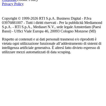
Privacy Policy
Copyright © 1999-
2026
RTI S.p.A. Business Digital - P.Iva
03976881007 - Tutti i diritti riservati - Per la pubblicità Mediamond
S.p.A. - RTI S.p.A., Mediaset N.V., sede legale Amsterdam (Paesi
Bassi) - Uffici Viale Europa 46, 20093 Cologno Monzese (MI)
Rispetto ai contenuti e ai dati personali trasmessi e/o riprodotti è
vietata ogni utilizzazione funzionale all’addestramento di sistemi di
intelligenza artificiale generativa. È altresì fatto divieto espresso di
utilizzare mezzi automatizzati di data scraping.