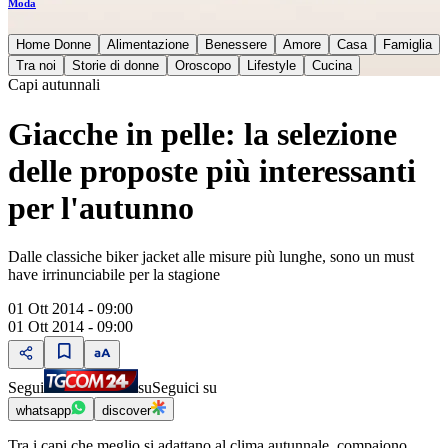
Moda
Home Donne
Alimentazione
Benessere
Amore
Casa
Famiglia
Tra noi
Storie di donne
Oroscopo
Lifestyle
Cucina
Capi autunnali
Giacche in pelle: la selezione
delle proposte più interessanti
per l'autunno
Dalle classiche biker jacket alle misure più lunghe, sono un must
have irrinunciabile per la stagione
01 Ott 2014 - 09:00
01 Ott 2014 - 09:00
Segui
su
Seguici su
whatsapp
discover
Tra i capi che meglio si adattano al clima autunnale, compaiono