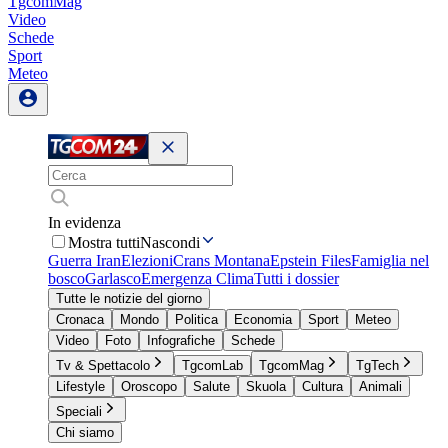
TgcomMag
Video
Schede
Sport
Meteo
In evidenza
Mostra tutti
Nascondi
Guerra Iran
Elezioni
Crans Montana
Epstein Files
Famiglia nel
bosco
Garlasco
Emergenza Clima
Tutti i dossier
Tutte le notizie del giorno
Cronaca
Mondo
Politica
Economia
Sport
Meteo
Video
Foto
Infografiche
Schede
Tv & Spettacolo
TgcomLab
TgcomMag
TgTech
Lifestyle
Oroscopo
Salute
Skuola
Cultura
Animali
Speciali
Chi siamo