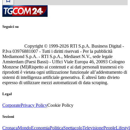
Seguici su
Copyright © 1999-
2026
RTI S.p.A. Business Digital -
P.Iva 03976881007 - Tutti i diritti riservati - Per la pubblicità
Mediamond S.p.A. - RTI S.p.A., Mediaset N.V., sede legale
Amsterdam (Paesi Bassi) - Uffici Viale Europa 46, 20093 Cologno
Monzese (MI)
Rispetto ai contenuti e ai dati personali trasmessi e/o
riprodotti è vietata ogni utilizzazione funzionale all’addestramento di
sistemi di intelligenza artificiale generativa. È altresì fatto divieto
espresso di utilizzare mezzi automatizzati di data scraping.
Legal
Corporate
Privacy Policy
Cookie Policy
Sezioni
Cronaca
Mondo
Economia
Politica
Spettacolo
Televisione
People
Lifestyl