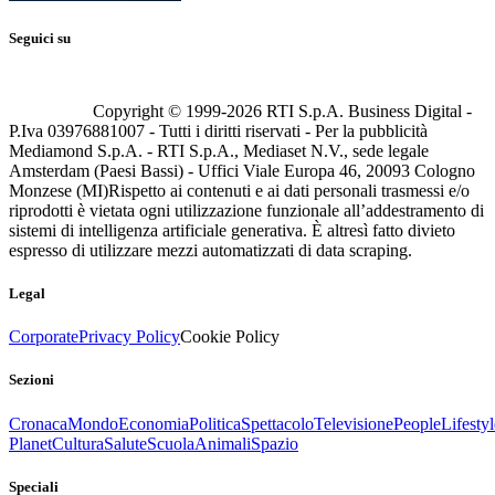
Seguici su
Copyright © 1999-
2026
RTI S.p.A. Business Digital -
P.Iva 03976881007 - Tutti i diritti riservati - Per la pubblicità
Mediamond S.p.A. - RTI S.p.A., Mediaset N.V., sede legale
Amsterdam (Paesi Bassi) - Uffici Viale Europa 46, 20093 Cologno
Monzese (MI)
Rispetto ai contenuti e ai dati personali trasmessi e/o
riprodotti è vietata ogni utilizzazione funzionale all’addestramento di
sistemi di intelligenza artificiale generativa. È altresì fatto divieto
espresso di utilizzare mezzi automatizzati di data scraping.
Legal
Corporate
Privacy Policy
Cookie Policy
Sezioni
Cronaca
Mondo
Economia
Politica
Spettacolo
Televisione
People
Lifestyl
Planet
Cultura
Salute
Scuola
Animali
Spazio
Speciali