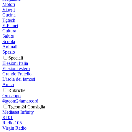
Motori
Viaggi
Cucina
Tgtech
E-Planet
Cultura
Salute
Scuola
Animali
Spazio
Speciali
Elezioni Italia
Elezioni estero
Grande Fratello
L'isola dei famosi
Amici
Rubriche
Oroscopo
#tgcom24amarcord
Tgcom24 Consiglia
Mediaset Infinity
R101
Radio 105
Virgin Radio