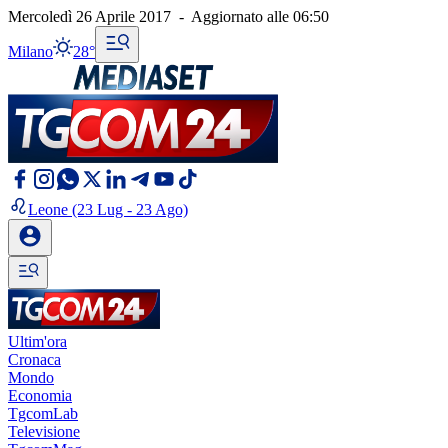
Mercoledì 26 Aprile 2017
-
Aggiornato alle
06:50
Milano
28°
Leone
(23 Lug - 23 Ago)
Ultim'ora
Cronaca
Mondo
Economia
TgcomLab
Televisione