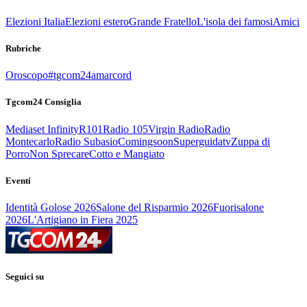
Elezioni Italia
Elezioni estero
Grande Fratello
L'isola dei famosi
Amici
Rubriche
Oroscopo
#tgcom24amarcord
Tgcom24 Consiglia
Mediaset Infinity
R101
Radio 105
Virgin Radio
Radio
Montecarlo
Radio Subasio
Comingsoon
Superguidatv
Zuppa di
Porro
Non Sprecare
Cotto e Mangiato
Eventi
Identità Golose 2026
Salone del Risparmio 2026
Fuorisalone
2026
L'Artigiano in Fiera 2025
Seguici su