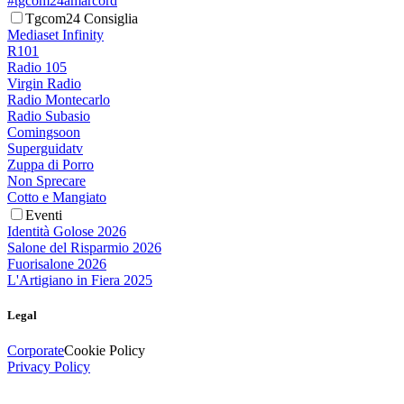
#tgcom24amarcord
Tgcom24 Consiglia
Mediaset Infinity
R101
Radio 105
Virgin Radio
Radio Montecarlo
Radio Subasio
Comingsoon
Superguidatv
Zuppa di Porro
Non Sprecare
Cotto e Mangiato
Eventi
Identità Golose 2026
Salone del Risparmio 2026
Fuorisalone 2026
L'Artigiano in Fiera 2025
Legal
Corporate
Cookie Policy
Privacy Policy