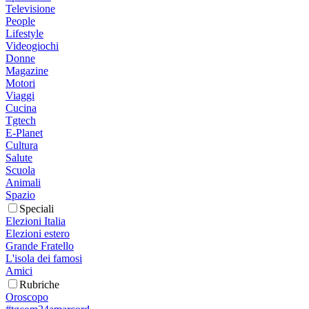
Televisione
People
Lifestyle
Videogiochi
Donne
Magazine
Motori
Viaggi
Cucina
Tgtech
E-Planet
Cultura
Salute
Scuola
Animali
Spazio
Speciali
Elezioni Italia
Elezioni estero
Grande Fratello
L'isola dei famosi
Amici
Rubriche
Oroscopo