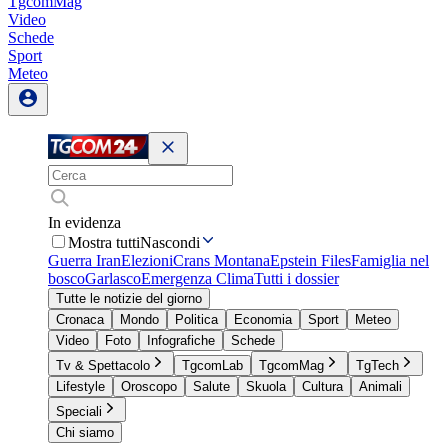
TgcomMag
Video
Schede
Sport
Meteo
In evidenza
Mostra tutti
Nascondi
Guerra Iran
Elezioni
Crans Montana
Epstein Files
Famiglia nel
bosco
Garlasco
Emergenza Clima
Tutti i dossier
Tutte le notizie del giorno
Cronaca
Mondo
Politica
Economia
Sport
Meteo
Video
Foto
Infografiche
Schede
Tv & Spettacolo
TgcomLab
TgcomMag
TgTech
Lifestyle
Oroscopo
Salute
Skuola
Cultura
Animali
Speciali
Chi siamo