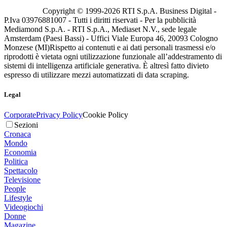
Copyright © 1999-
2026
RTI S.p.A. Business Digital -
P.Iva 03976881007 - Tutti i diritti riservati - Per la pubblicità
Mediamond S.p.A. - RTI S.p.A., Mediaset N.V., sede legale
Amsterdam (Paesi Bassi) - Uffici Viale Europa 46, 20093 Cologno
Monzese (MI)
Rispetto ai contenuti e ai dati personali trasmessi e/o
riprodotti è vietata ogni utilizzazione funzionale all’addestramento di
sistemi di intelligenza artificiale generativa. È altresì fatto divieto
espresso di utilizzare mezzi automatizzati di data scraping.
Legal
Corporate
Privacy Policy
Cookie Policy
Sezioni
Cronaca
Mondo
Economia
Politica
Spettacolo
Televisione
People
Lifestyle
Videogiochi
Donne
Magazine