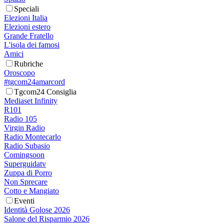
Speciali
Elezioni Italia
Elezioni estero
Grande Fratello
L'isola dei famosi
Amici
Rubriche
Oroscopo
#tgcom24amarcord
Tgcom24 Consiglia
Mediaset Infinity
R101
Radio 105
Virgin Radio
Radio Montecarlo
Radio Subasio
Comingsoon
Superguidatv
Zuppa di Porro
Non Sprecare
Cotto e Mangiato
Eventi
Identità Golose 2026
Salone del Risparmio 2026