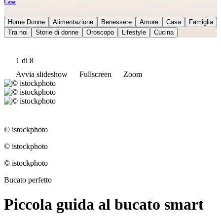
Casa
Home Donne
Alimentazione
Benessere
Amore
Casa
Famiglia
Tra noi
Storie di donne
Oroscopo
Lifestyle
Cucina
1
di 8
Avvia slideshow
Fullscreen
Zoom
© istockphoto
© istockphoto
© istockphoto
Bucato perfetto
Piccola guida al bucato smart