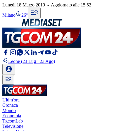
Lunedì 18 Marzo 2019
-
Aggiornato alle
15:52
Milano
26°
Leone
(23 Lug - 23 Ago)
Ultim'ora
Cronaca
Mondo
Economia
TgcomLab
Televisione