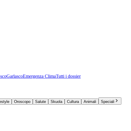
osco
Garlasco
Emergenza Clima
Tutti i dossier
estyle
Oroscopo
Salute
Skuola
Cultura
Animali
Speciali