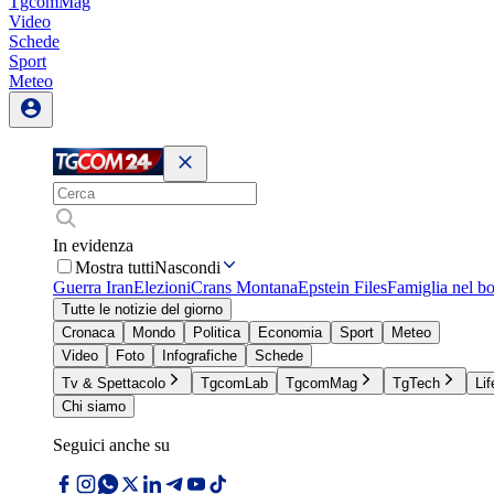
TgcomMag
Video
Schede
Sport
Meteo
In evidenza
Mostra tutti
Nascondi
Guerra Iran
Elezioni
Crans Montana
Epstein Files
Famiglia nel b
Tutte le notizie del giorno
Cronaca
Mondo
Politica
Economia
Sport
Meteo
Video
Foto
Infografiche
Schede
Tv & Spettacolo
TgcomLab
TgcomMag
TgTech
Lif
Chi siamo
Seguici anche su