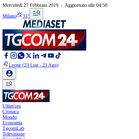
Mercoledì 27 Febbraio 2019
-
Aggiornato alle
04:50
Milano
31°
Leone
(23 Lug - 23 Ago)
Ultim'ora
Cronaca
Mondo
Economia
TgcomLab
Televisione