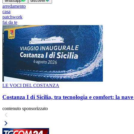
whatsapp
discover
arredamento
casa
patchwork
fai da te
LE VOCI DEL COSTANZA
Costanza I di Sicilia, tra tecnologia e comfort: la nav
contenuto sponsorizzato