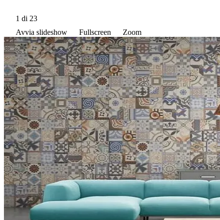
1
di 23
Avvia slideshow
Fullscreen
Zoom