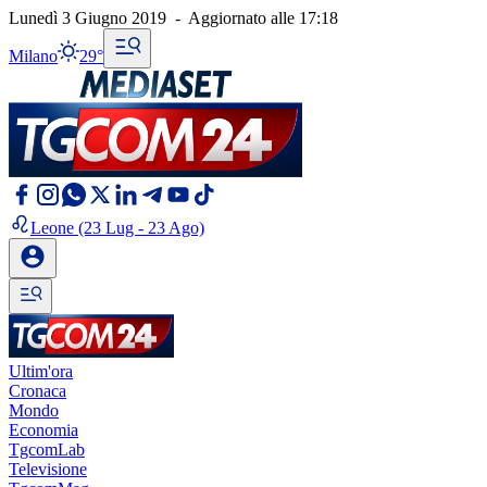
Lunedì 3 Giugno 2019
-
Aggiornato alle
17:18
Milano
29°
Leone
(23 Lug - 23 Ago)
Ultim'ora
Cronaca
Mondo
Economia
TgcomLab
Televisione