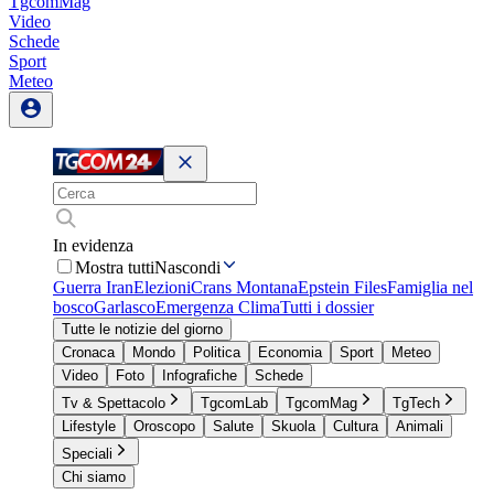
TgcomMag
Video
Schede
Sport
Meteo
In evidenza
Mostra tutti
Nascondi
Guerra Iran
Elezioni
Crans Montana
Epstein Files
Famiglia nel
bosco
Garlasco
Emergenza Clima
Tutti i dossier
Tutte le notizie del giorno
Cronaca
Mondo
Politica
Economia
Sport
Meteo
Video
Foto
Infografiche
Schede
Tv & Spettacolo
TgcomLab
TgcomMag
TgTech
Lifestyle
Oroscopo
Salute
Skuola
Cultura
Animali
Speciali
Chi siamo