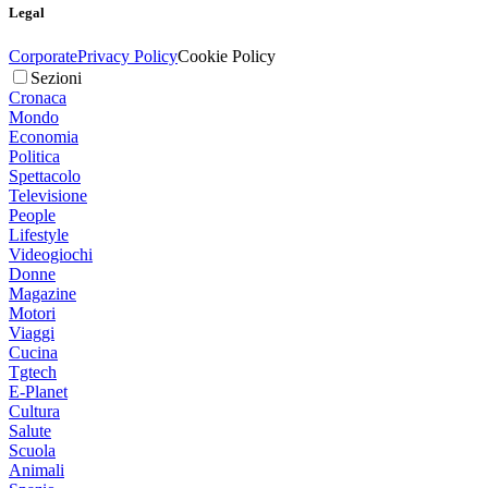
Legal
Corporate
Privacy Policy
Cookie Policy
Sezioni
Cronaca
Mondo
Economia
Politica
Spettacolo
Televisione
People
Lifestyle
Videogiochi
Donne
Magazine
Motori
Viaggi
Cucina
Tgtech
E-Planet
Cultura
Salute
Scuola
Animali