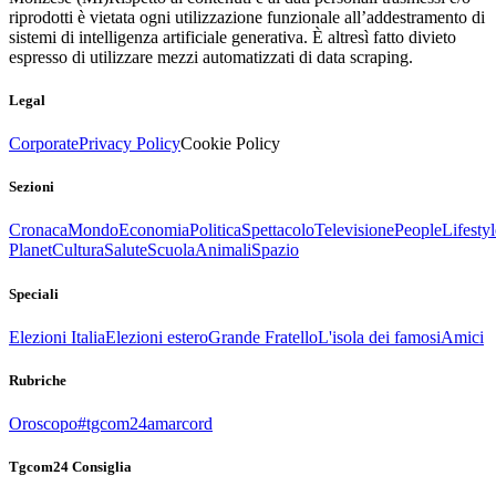
riprodotti è vietata ogni utilizzazione funzionale all’addestramento di
sistemi di intelligenza artificiale generativa. È altresì fatto divieto
espresso di utilizzare mezzi automatizzati di data scraping.
Legal
Corporate
Privacy Policy
Cookie Policy
Sezioni
Cronaca
Mondo
Economia
Politica
Spettacolo
Televisione
People
Lifestyl
Planet
Cultura
Salute
Scuola
Animali
Spazio
Speciali
Elezioni Italia
Elezioni estero
Grande Fratello
L'isola dei famosi
Amici
Rubriche
Oroscopo
#tgcom24amarcord
Tgcom24 Consiglia