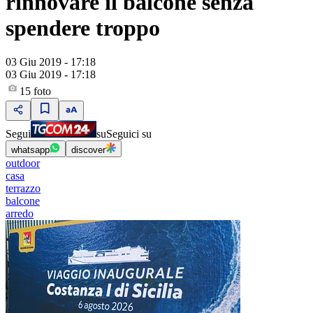
rinnovare il balcone senza
spendere troppo
03 Giu 2019 - 17:18
03 Giu 2019 - 17:18
15
foto
Segui
su
Seguici su
whatsapp
discover
outdoor
casa
terrazzo
balcone
arredo