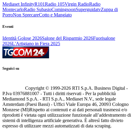
Mediaset Infinity
R101
Radio 105
Virgin Radio
Radio
Montecarlo
Radio Subasio
Comingsoon
Superguidatv
Zuppa di
Porro
Non Sprecare
Cotto e Mangiato
Eventi
Identità Golose 2026
Salone del Risparmio 2026
Fuorisalone
2026
L'Artigiano in Fiera 2025
Seguici su
Copyright © 1999-
2026
RTI S.p.A. Business Digital -
P.Iva 03976881007 - Tutti i diritti riservati - Per la pubblicità
Mediamond S.p.A. - RTI S.p.A., Mediaset N.V., sede legale
Amsterdam (Paesi Bassi) - Uffici Viale Europa 46, 20093 Cologno
Monzese (MI)
Rispetto ai contenuti e ai dati personali trasmessi e/o
riprodotti è vietata ogni utilizzazione funzionale all’addestramento di
sistemi di intelligenza artificiale generativa. È altresì fatto divieto
espresso di utilizzare mezzi automatizzati di data scraping.