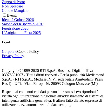
Zuppa di Porro
Non Sprecare
Cotto e Mangiato
Eventi
Identità Golose 2026
Salone del Risparmio 2026
Fuorisalone 2026
L'Artigiano in Fiera 2025
Legal
Corporate
Cookie Policy
Privacy Policy
Copyright © 1999-
2026
RTI S.p.A. Business Digital - P.Iva
03976881007 - Tutti i diritti riservati - Per la pubblicità Mediamond
S.p.A. - RTI S.p.A., Mediaset N.V., sede legale Amsterdam (Paesi
Bassi) - Uffici Viale Europa 46, 20093 Cologno Monzese (MI)
Rispetto ai contenuti e ai dati personali trasmessi e/o riprodotti è
vietata ogni utilizzazione funzionale all’addestramento di sistemi di
intelligenza artificiale generativa. È altresì fatto divieto espresso di
utilizzare mezzi automatizzati di data scraping.