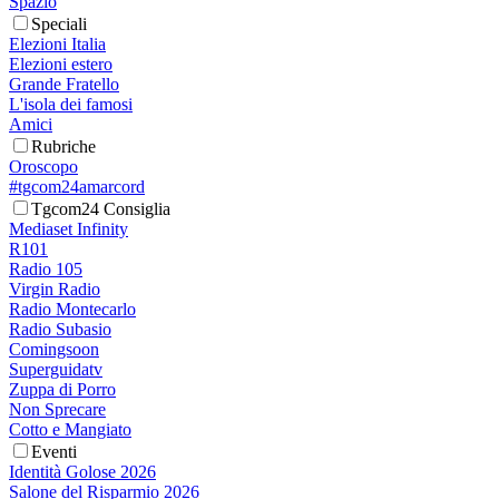
Spazio
Speciali
Elezioni Italia
Elezioni estero
Grande Fratello
L'isola dei famosi
Amici
Rubriche
Oroscopo
#tgcom24amarcord
Tgcom24 Consiglia
Mediaset Infinity
R101
Radio 105
Virgin Radio
Radio Montecarlo
Radio Subasio
Comingsoon
Superguidatv
Zuppa di Porro
Non Sprecare
Cotto e Mangiato
Eventi
Identità Golose 2026
Salone del Risparmio 2026