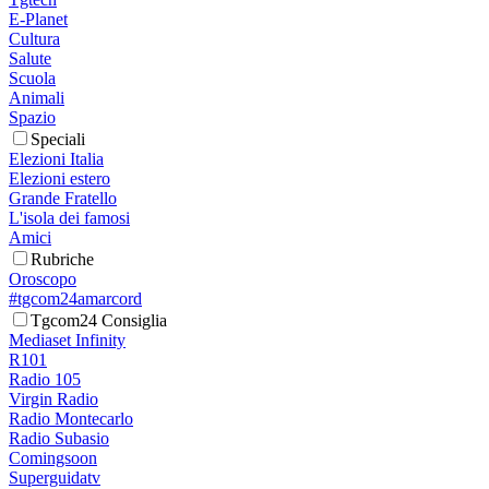
E-Planet
Cultura
Salute
Scuola
Animali
Spazio
Speciali
Elezioni Italia
Elezioni estero
Grande Fratello
L'isola dei famosi
Amici
Rubriche
Oroscopo
#tgcom24amarcord
Tgcom24 Consiglia
Mediaset Infinity
R101
Radio 105
Virgin Radio
Radio Montecarlo
Radio Subasio
Comingsoon
Superguidatv