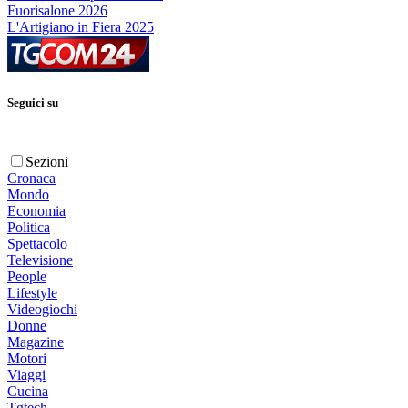
Fuorisalone 2026
L'Artigiano in Fiera 2025
Seguici su
Sezioni
Cronaca
Mondo
Economia
Politica
Spettacolo
Televisione
People
Lifestyle
Videogiochi
Donne
Magazine
Motori
Viaggi
Cucina
Tgtech