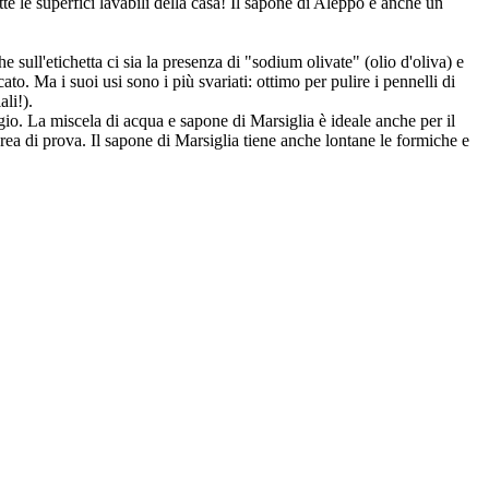
te le superfici lavabili della casa! Il sapone di Aleppo è anche un
e sull'etichetta ci sia la presenza di "sodium olivate" (olio d'oliva) e
o. Ma i suoi usi sono i più svariati: ottimo per pulire i pennelli di
li!).
gio. La miscela di acqua e sapone di Marsiglia è ideale anche per il
area di prova. Il sapone di Marsiglia tiene anche lontane le formiche e