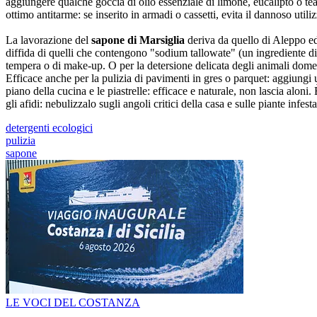
aggiungere qualche goccia di olio essenziale di limone, eucalipto o tea 
ottimo antitarme: se inserito in armadi o cassetti, evita il dannoso utili
La lavorazione del
sapone di Marsiglia
deriva da quello di Aleppo ed è
diffida di quelli che contengono "sodium tallowate" (un ingrediente di o
tempera o di make-up. O per la detersione delicata degli animali domes
Efficace anche per la pulizia di pavimenti in gres o parquet: aggiungi 
piano della cucina e le piastrelle: efficace e naturale, non lascia alon
gli afidi: nebulizzalo sugli angoli critici della casa e sulle piante infesta
detergenti ecologici
pulizia
sapone
LE VOCI DEL COSTANZA