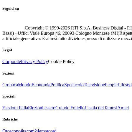
Seguici su
Copyright © 1999-
2026
RTI S.p.A. Business Digital - P.I
Bassi) - Uffici Viale Europa 46, 20093 Cologno Monzese (MI)
Rispett
artificiale generativa. È altresì fatto divieto espresso di utilizzare mez
Legal
Corporate
Privacy Policy
Cookie Policy
Sezioni
Cronaca
Mondo
Economia
Politica
Spettacolo
Televisione
People
Lifestyl
Speciali
Elezioni Italia
Elezioni estero
Grande Fratello
L'isola dei famosi
Amici
Rubriche
Oroscopo
#tgcom24amarcord