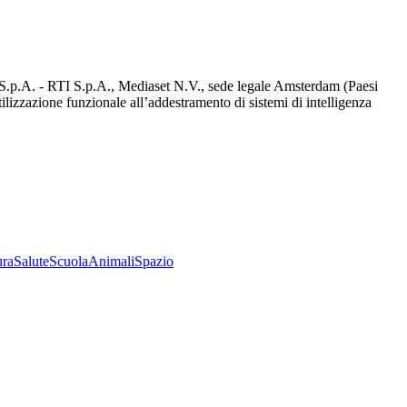
d S.p.A. - RTI S.p.A., Mediaset N.V., sede legale Amsterdam (Paesi
utilizzazione funzionale all’addestramento di sistemi di intelligenza
ura
Salute
Scuola
Animali
Spazio