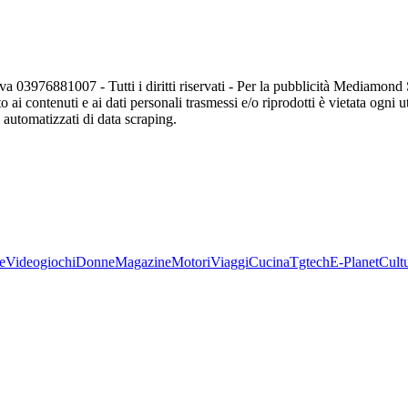
va 03976881007 - Tutti i diritti riservati - Per la pubblicità Mediamon
o ai contenuti e ai dati personali trasmessi e/o riprodotti è vietata ogni 
zi automatizzati di data scraping.
e
Videogiochi
Donne
Magazine
Motori
Viaggi
Cucina
Tgtech
E-Planet
Cult