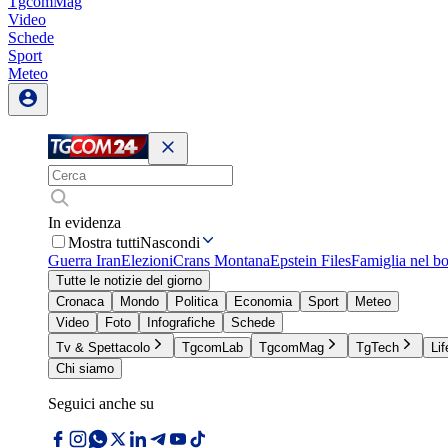
TgcomMag
Video
Schede
Sport
Meteo
In evidenza
Mostra tutti
Nascondi
Guerra Iran
Elezioni
Crans Montana
Epstein Files
Famiglia nel b
Tutte le notizie del giorno
Cronaca
Mondo
Politica
Economia
Sport
Meteo
Video
Foto
Infografiche
Schede
Tv & Spettacolo
TgcomLab
TgcomMag
TgTech
Lif
Chi siamo
Seguici anche su