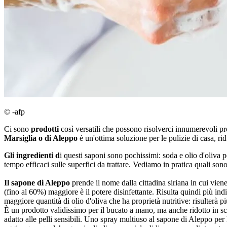
© -afp
Ci sono
prodotti
così versatili che possono risolverci innumerevoli p
Marsiglia o di Aleppo
è un'ottima soluzione per le pulizie di casa, ri
Gli ingredienti d
i questi saponi sono pochissimi: soda e olio d'oliva p
tempo efficaci sulle superfici da trattare. Vediamo in pratica quali sono 
Il sapone di Aleppo
prende il nome dalla cittadina siriana in cui vien
(fino al 60%) maggiore è il potere disinfettante. Risulta quindi più ind
maggiore quantità di olio d'oliva che ha proprietà nutritive: risulterà più
È un prodotto validissimo per il bucato a mano, ma anche ridotto in sca
adatto alle pelli sensibili. Uno spray multiuso al sapone di Aleppo per 