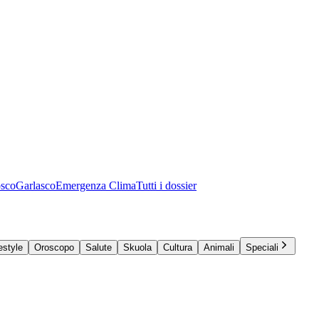
osco
Garlasco
Emergenza Clima
Tutti i dossier
estyle
Oroscopo
Salute
Skuola
Cultura
Animali
Speciali