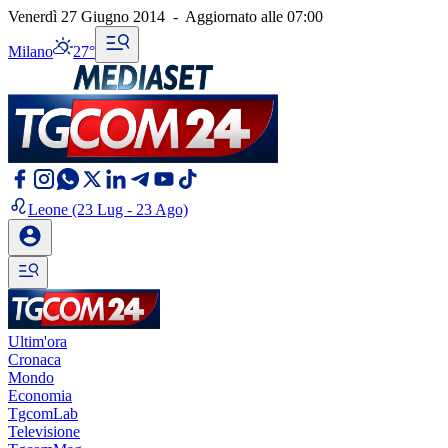
Venerdì 27 Giugno 2014
-
Aggiornato alle
07:00
Milano
27°
Leone
(23 Lug - 23 Ago)
Ultim'ora
Cronaca
Mondo
Economia
TgcomLab
Televisione