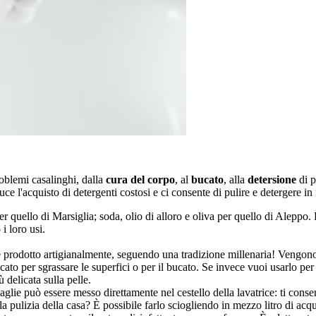
roblemi casalinghi, dalla
cura del corpo
, al
bucato
, alla
detersione
di p
duce l'acquisto di detergenti costosi e ci consente di pulire e detergere 
er quello di Marsiglia; soda, olio di alloro e oliva per quello di Aleppo. 
i loro usi.
e prodotto artigianalmente, seguendo una tradizione millenaria! Vengono l
icato per sgrassare le superfici o per il bucato. Se invece vuoi usarlo pe
 delicata sulla pelle.
glie può essere messo direttamente nel cestello della lavatrice: ti cons
la pulizia della casa? È possibile farlo sciogliendo in mezzo litro di ac