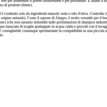
tree per aumentare il potere disinfettante e per profumare. È adatto a tut
zzo di prodotti chimici.
 costituito solo da ingredienti naturali: soda e olio d'oliva. Controlla ch
rigine animale). Come il sapone di Aleppo, è molto versatile per il bucat
tici (che non saranno infastiditi dalle profumazioni di shampoo industria
una manciata di scaglie grattugiate in acqua calda e procedi con il lavag
i. È consigliabile comunque sperimentare la compatibilità su una piccola 
te.