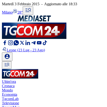
Martedì 3 Febbraio 2015
-
Aggiornato alle
18:33
Milano
28°
Leone
(23 Lug - 23 Ago)
Ultim'ora
Cronaca
Mondo
Economia
TgcomLab
Televisione