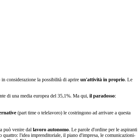
n considerazione la possibilità di aprire
un'attività in proprio
. Le
ronte di una media europea del 35,1%. Ma qui,
il paradosso
:
ernative
(part time o telelavoro) le costringono ad arrivare a questa
sta può venire dal
lavoro autonomo
. Le parole d'ordine per le aspiranti
 quattro: l'idea imprenditoriale, il piano d'impresa, le comunicazioni-