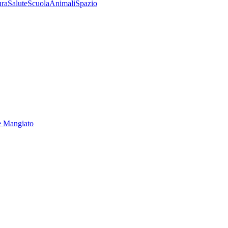
ura
Salute
Scuola
Animali
Spazio
e Mangiato