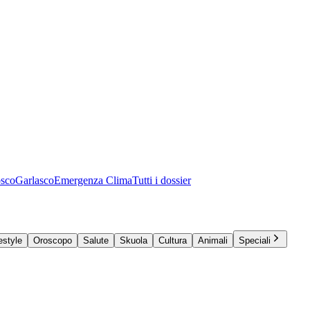
osco
Garlasco
Emergenza Clima
Tutti i dossier
estyle
Oroscopo
Salute
Skuola
Cultura
Animali
Speciali