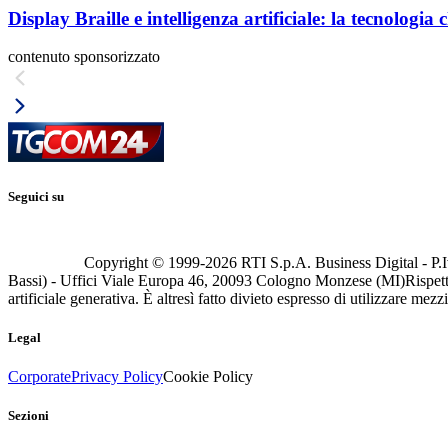
Display Braille e intelligenza artificiale: la tecnologi
contenuto sponsorizzato
Seguici su
Copyright © 1999-
2026
RTI S.p.A. Business Digital - P.I
Bassi) - Uffici Viale Europa 46, 20093 Cologno Monzese (MI)
Rispett
artificiale generativa. È altresì fatto divieto espresso di utilizzare mez
Legal
Corporate
Privacy Policy
Cookie Policy
Sezioni