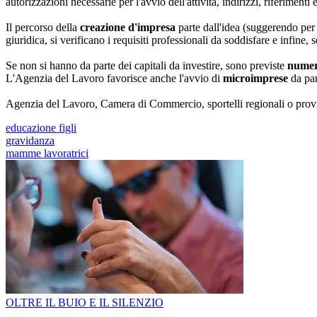
autorizzazioni necessarie per l'avvio dell'attività, indirizzi, riferimenti 
Il percorso della
creazione d'impresa
parte dall'idea (suggerendo per 
giuridica, si verificano i requisiti professionali da soddisfare e infine, s
Se non si hanno da parte dei capitali da investire, sono previste
numer
L'Agenzia del Lavoro favorisce anche l'avvio di
microimprese
da par
Agenzia del Lavoro, Camera di Commercio, sportelli regionali o provi
educazione figli
gravidanza
mamme lavoratrici
OLTRE IL BUIO E IL SILENZIO