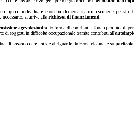
e siti cui è possibile rivolgersi per meglio orientarsi nel
mondo dell'impr
esempio di individuare le nicchie di mercato ancora scoperte, per sfruttar
e necessario, si arriva alla
richiesta di finanziamenti
.
osissime agevolazioni
sotto forma di contributi a fondo perduto, di pre
te di soggetti in difficoltà occupazionale tramite contributi all'
autoimpi
nciali possono dare notizie al riguardo, informando anche su
particola