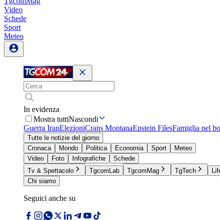
TgcomMag
Video
Schede
Sport
Meteo
In evidenza
Mostra tutti
Nascondi
Guerra Iran
Elezioni
Crans Montana
Epstein Files
Famiglia nel b
Tutte le notizie del giorno
Cronaca
Mondo
Politica
Economia
Sport
Meteo
Video
Foto
Infografiche
Schede
Tv & Spettacolo
TgcomLab
TgcomMag
TgTech
Lif
Chi siamo
Seguici anche su