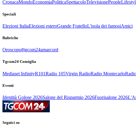
Cronaca
Mondo
Economia
Politica
Spettacolo
Televisione
People
Lifestyl
Speciali
Elezioni Italia
Elezioni estero
Grande Fratello
L'isola dei famosi
Amici
Rubriche
Oroscopo
#tgcom24amarcord
Tgcom24 Consiglia
Mediaset Infinity
R101
Radio 105
Virgin Radio
Radio Montecarlo
Radio
Eventi
Identità Golose 2026
Salone del Risparmio 2026
Fuorisalone 2026
L'Ar
Seguici su