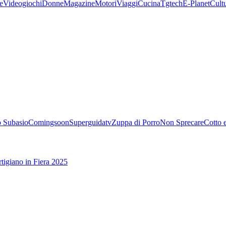
e
Videogiochi
Donne
Magazine
Motori
Viaggi
Cucina
Tgtech
E-Planet
Cult
 Subasio
Comingsoon
Superguidatv
Zuppa di Porro
Non Sprecare
Cotto 
tigiano in Fiera 2025