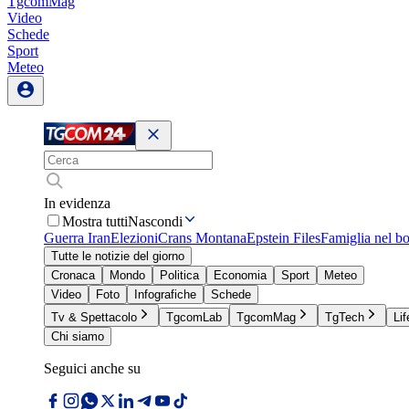
TgcomMag
Video
Schede
Sport
Meteo
In evidenza
Mostra tutti
Nascondi
Guerra Iran
Elezioni
Crans Montana
Epstein Files
Famiglia nel b
Tutte le notizie del giorno
Cronaca
Mondo
Politica
Economia
Sport
Meteo
Video
Foto
Infografiche
Schede
Tv & Spettacolo
TgcomLab
TgcomMag
TgTech
Lif
Chi siamo
Seguici anche su