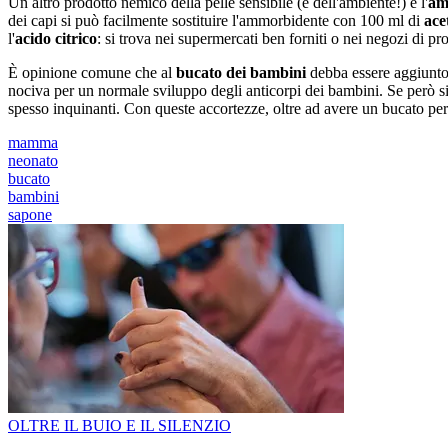
Un altro prodotto nemico della pelle sensibile (e dell'ambiente!) è l'
am
dei capi si può facilmente sostituire l'ammorbidente con 100 ml di
ace
l'
acido citrico
: si trova nei supermercati ben forniti o nei negozi di pro
È opinione comune che al
bucato dei bambini
debba essere aggiunt
nociva per un normale sviluppo degli anticorpi dei bambini. Se però si
spesso inquinanti. Con queste accortezze, oltre ad avere un bucato perfe
mamma
neonato
bucato
bambini
sapone
OLTRE IL BUIO E IL SILENZIO