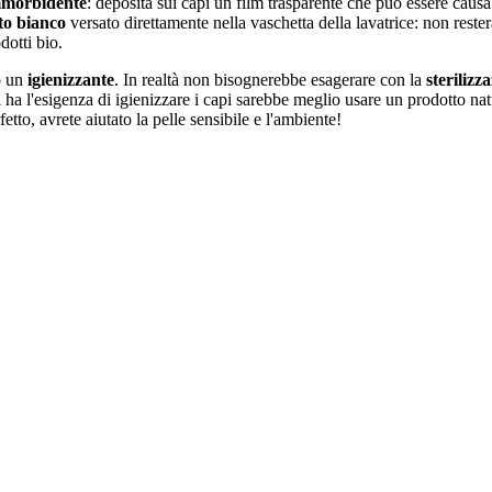
morbidente
: deposita sui capi un film trasparente che può essere causa
to bianco
versato direttamente nella vaschetta della lavatrice: non rester
dotti bio.
o un
igienizzante
. In realtà non bisognerebbe esagerare con la
sterilizz
 ha l'esigenza di igienizzare i capi sarebbe meglio usare un prodotto na
tto, avrete aiutato la pelle sensibile e l'ambiente!