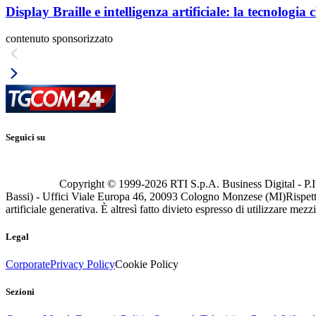
Display Braille e intelligenza artificiale: la tecnologi
contenuto sponsorizzato
Seguici su
Copyright © 1999-
2026
RTI S.p.A. Business Digital - P.I
Bassi) - Uffici Viale Europa 46, 20093 Cologno Monzese (MI)
Rispett
artificiale generativa. È altresì fatto divieto espresso di utilizzare mez
Legal
Corporate
Privacy Policy
Cookie Policy
Sezioni