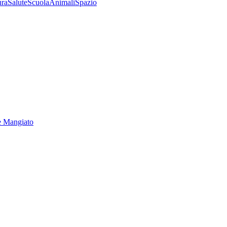
ura
Salute
Scuola
Animali
Spazio
e Mangiato