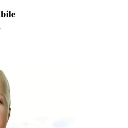
ibile
o