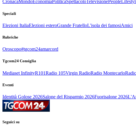
Cronaca
Mondo
Economia
Politica
Spettacolo
Televisione
People
Lifestyl
Speciali
Elezioni Italia
Elezioni estero
Grande Fratello
L'isola dei famosi
Amici
Rubriche
Oroscopo
#tgcom24amarcord
Tgcom24 Consiglia
Mediaset Infinity
R101
Radio 105
Virgin Radio
Radio Montecarlo
Radio
Eventi
Identità Golose 2026
Salone del Risparmio 2026
Fuorisalone 2026
L'Ar
Seguici su