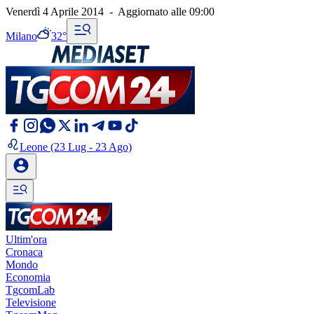
Venerdì 4 Aprile 2014
-
Aggiornato alle
09:00
Milano
32°
Leone
(23 Lug - 23 Ago)
Ultim'ora
Cronaca
Mondo
Economia
TgcomLab
Televisione