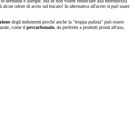
 di dermatiti e allergie. Ma se non volete rinunciare alla morbidezza
à alcun odore di aceto sul bucato! In alternativa all'aceto si può usare
azione
degli indumenti perché anche la "troppa pulizia" può essere
turale, come il
percarbonato
, da preferire a prodotti pronti all'uso,