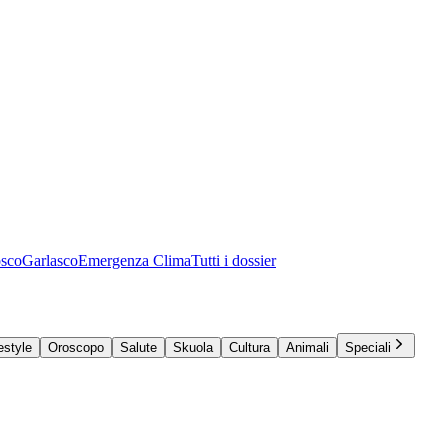
osco
Garlasco
Emergenza Clima
Tutti i dossier
estyle
Oroscopo
Salute
Skuola
Cultura
Animali
Speciali