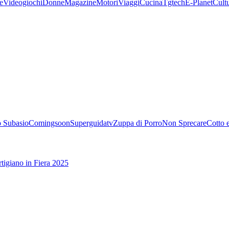
e
Videogiochi
Donne
Magazine
Motori
Viaggi
Cucina
Tgtech
E-Planet
Cult
 Subasio
Comingsoon
Superguidatv
Zuppa di Porro
Non Sprecare
Cotto 
tigiano in Fiera 2025