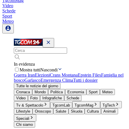
TgcomMag
Video
Schede
Sport
Meteo
In evidenza
Mostra tutti
Nascondi
Guerra Iran
Elezioni
Crans Montana
Epstein Files
Famiglia nel
bosco
Garlasco
Emergenza Clima
Tutti i dossier
Tutte le notizie del giorno
Cronaca
Mondo
Politica
Economia
Sport
Meteo
Video
Foto
Infografiche
Schede
Tv & Spettacolo
TgcomLab
TgcomMag
TgTech
Lifestyle
Oroscopo
Salute
Skuola
Cultura
Animali
Speciali
Chi siamo