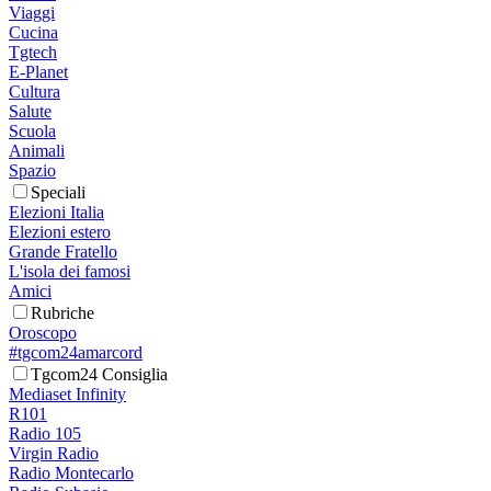
Viaggi
Cucina
Tgtech
E-Planet
Cultura
Salute
Scuola
Animali
Spazio
Speciali
Elezioni Italia
Elezioni estero
Grande Fratello
L'isola dei famosi
Amici
Rubriche
Oroscopo
#tgcom24amarcord
Tgcom24 Consiglia
Mediaset Infinity
R101
Radio 105
Virgin Radio
Radio Montecarlo