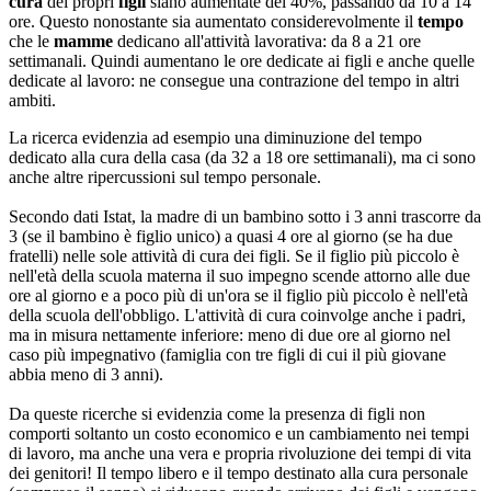
cura
dei propri
figli
siano aumentate del 40%, passando da 10 a 14
ore. Questo nonostante sia aumentato considerevolmente il
tempo
che le
mamme
dedicano all'attività lavorativa: da 8 a 21 ore
settimanali. Quindi aumentano le ore dedicate ai figli e anche quelle
dedicate al lavoro: ne consegue una contrazione del tempo in altri
ambiti.
La ricerca evidenzia ad esempio una diminuzione del tempo
dedicato alla cura della casa (da 32 a 18 ore settimanali), ma ci sono
anche altre ripercussioni sul tempo personale.
Secondo dati Istat, la madre di un bambino sotto i 3 anni trascorre da
3 (se il bambino è figlio unico) a quasi 4 ore al giorno (se ha due
fratelli) nelle sole attività di cura dei figli. Se il figlio più piccolo è
nell'età della scuola materna il suo impegno scende attorno alle due
ore al giorno e a poco più di un'ora se il figlio più piccolo è nell'età
della scuola dell'obbligo. L'attività di cura coinvolge anche i padri,
ma in misura nettamente inferiore: meno di due ore al giorno nel
caso più impegnativo (famiglia con tre figli di cui il più giovane
abbia meno di 3 anni).
Da queste ricerche si evidenzia come la presenza di figli non
comporti soltanto un costo economico e un cambiamento nei tempi
di lavoro, ma anche una vera e propria rivoluzione dei tempi di vita
dei genitori! Il tempo libero e il tempo destinato alla cura personale