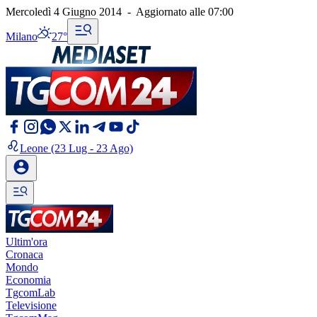
Mercoledì 4 Giugno 2014
-
Aggiornato alle
07:00
Milano
27°
Leone
(23 Lug - 23 Ago)
Ultim'ora
Cronaca
Mondo
Economia
TgcomLab
Televisione