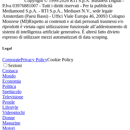
Copyright © 1999-
2026
RTI S.p.A. Business Digital -
P.Iva 03976881007 - Tutti i diritti riservati - Per la pubblicità
Mediamond S.p.A. - RTI S.p.A., Mediaset N.V., sede legale
Amsterdam (Paesi Bassi) - Uffici Viale Europa 46, 20093 Cologno
Monzese (MI)
Rispetto ai contenuti e ai dati personali trasmessi e/o
riprodotti è vietata ogni utilizzazione funzionale all’addestramento di
sistemi di intelligenza artificiale generativa. È altresì fatto divieto
espresso di utilizzare mezzi automatizzati di data scraping.
Legal
Corporate
Privacy Policy
Cookie Policy
Sezioni
Cronaca
Mondo
Economia
Politica
Spettacolo
Televisione
People
Lifestyle
Videogiochi
Donne
Magazine
Motori