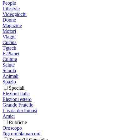
People
Lifestyle
Videogiochi
Donne
Magazine
Motori
Viaggi
Cucina
Tgtech
E-Planet
Cultura
Salute
Scuola
Animali
Spazio
Speciali
Elezioni Italia
Elezioni estero
Grande Fratello
L'isola dei famosi
Amici
Rubriche
Oroscopo
#tgcom24amarcord
Tgcom24 Consiglia