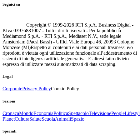
Seguici su
Copyright © 1999-
2026
RTI S.p.A. Business Digital -
P.Iva 03976881007 - Tutti i diritti riservati - Per la pubblicità
Mediamond S.p.A. - RTI S.p.A., Mediaset N.V., sede legale
Amsterdam (Paesi Bassi) - Uffici Viale Europa 46, 20093 Cologno
Monzese (MI)
Rispetto ai contenuti e ai dati personali trasmessi e/o
riprodotti è vietata ogni utilizzazione funzionale all’addestramento di
sistemi di intelligenza artificiale generativa. È altresì fatto divieto
espresso di utilizzare mezzi automatizzati di data scraping.
Legal
Corporate
Privacy Policy
Cookie Policy
Sezioni
Cronaca
Mondo
Economia
Politica
Spettacolo
Televisione
People
Lifestyl
Planet
Cultura
Salute
Scuola
Animali
Spazio
Speciali