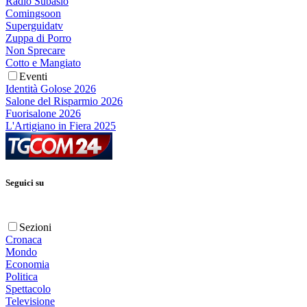
Radio Subasio
Comingsoon
Superguidatv
Zuppa di Porro
Non Sprecare
Cotto e Mangiato
Eventi
Identità Golose 2026
Salone del Risparmio 2026
Fuorisalone 2026
L'Artigiano in Fiera 2025
Seguici su
Sezioni
Cronaca
Mondo
Economia
Politica
Spettacolo
Televisione