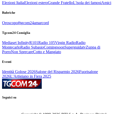
Elezioni Italia
Elezioni estero
Grande Fratello
L'isola dei famosi
Amici
Rubriche
Oroscopo
#tgcom24amarcord
Tgcom24 Consiglia
Mediaset Infinity
R101
Radio 105
Virgin Radio
Radio
Montecarlo
Radio Subasio
Comingsoon
Superguidatv
Zuppa di
Porro
Non Sprecare
Cotto e Mangiato
Eventi
Identità Golose 2026
Salone del Risparmio 2026
Fuorisalone
2026
L'Artigiano in Fiera 2025
Seguici su