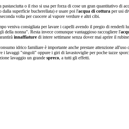
astasciutta o il riso si usa per forza di cose un gran quantitativo di acq
 dalla superficie bucherellata) e usare poi l'
acqua di cottura
per usi d
 seconda volta per cuocere al vapore verdure e altri cibi.
o veniva consigliata per lavare i capelli avendo il pregio di renderli lu
nsigli della nonna". Resta invece comunque vantaggioso raccogliere l'
acq
arantirà
innaffiature
di intere settimane senza dover mai aprire il rubine
consumo idrico familiare è importante anche prestare attenzione all'uso 
re i lavaggi "singoli" oppure i giri di lavastoviglie per poche tazze sporc
razione lavaggio un grande
spreco
, a tutti gli effetti.