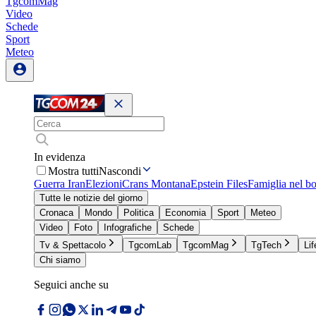
TgcomMag
Video
Schede
Sport
Meteo
In evidenza
Mostra tutti
Nascondi
Guerra Iran
Elezioni
Crans Montana
Epstein Files
Famiglia nel b
Tutte le notizie del giorno
Cronaca
Mondo
Politica
Economia
Sport
Meteo
Video
Foto
Infografiche
Schede
Tv & Spettacolo
TgcomLab
TgcomMag
TgTech
Lif
Chi siamo
Seguici anche su