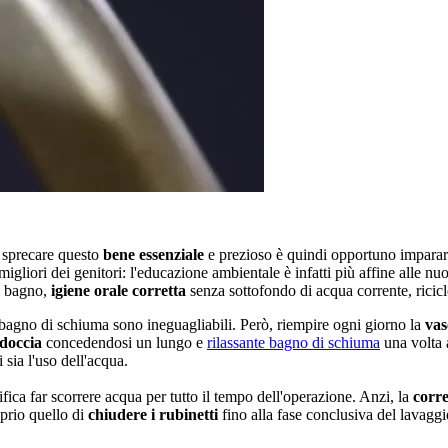
n sprecare questo
bene essenziale
e prezioso è quindi opportuno imparar
o migliori dei genitori: l'educazione ambientale è infatti più affine alle
l bagno,
igiene orale corretta
senza sottofondo di acqua corrente, ricic
un bagno di schiuma sono ineguagliabili. Però, riempire ogni giorno la
vas
doccia
concedendosi un lungo e
rilassante bagno di schiuma
una volta a
 sia l'uso dell'acqua.
fica far scorrere acqua per tutto il tempo dell'operazione. Anzi, la
corre
oprio quello di
chiudere i rubinetti
fino alla fase conclusiva del lavaggi