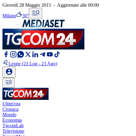
Giovedì 28 Maggio 2015
-
Aggiornato alle
09:00
Milano
30°
Leone
(23 Lug - 23 Ago)
Ultim'ora
Cronaca
Mondo
Economia
TgcomLab
Televisione