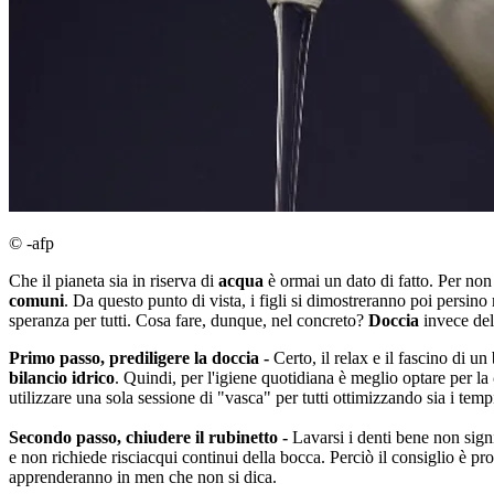
© -afp
Che il pianeta sia in riserva di
acqua
è ormai un dato di fatto. Per no
comuni
. Da questo punto di vista, i figli si dimostreranno poi persin
speranza per tutti. Cosa fare, dunque, nel concreto?
Doccia
invece de
Primo passo, prediligere la doccia -
Certo, il relax e il fascino di 
bilancio idrico
. Quindi, per l'igiene quotidiana è meglio optare per la
utilizzare una sola sessione di "vasca" per tutti ottimizzando sia i tempi
Secondo passo, chiudere il rubinetto -
Lavarsi i denti bene non signi
e non richiede risciacqui continui della bocca. Perciò il consiglio è pr
apprenderanno in men che non si dica.