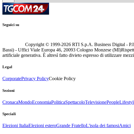
Seguici su
Copyright © 1999-
2026
RTI S.p.A. Business Digital - P.I
Bassi) - Uffici Viale Europa 46, 20093 Cologno Monzese (MI)
Rispett
artificiale generativa. È altresì fatto divieto espresso di utilizzare mez
Legal
Corporate
Privacy Policy
Cookie Policy
Sezioni
Cronaca
Mondo
Economia
Politica
Spettacolo
Televisione
People
Lifestyl
Speciali
Elezioni Italia
Elezioni estero
Grande Fratello
L'isola dei famosi
Amici