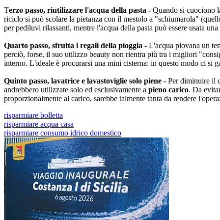
T
erzo passo, riutilizzare l'acqua della pasta -
Quando si cuociono la p
riciclo si può scolare la pietanza con il mestolo a "schiumarola" (quello
per pediluvi rilassanti, mentre l'acqua della pasta può essere usata una
Quarto passo, sfrutta i regali della pioggia -
L'acqua piovana un temp
perciò, forse, il suo utilizzo beauty non rientra più tra i migliori "co
interno. L'ideale è procurarsi una mini cisterna: in questo modo ci si g
Quinto passo, lavatrice e lavastoviglie solo piene -
Per diminuire il 
andrebbero utilizzate solo ed esclusivamente a
pieno carico
. Da evita
proporzionalmente al carico, sarebbe talmente tanta da rendere l'ope
risparmiare bolletta
risparmiare acqua casa
risparmiare consumo idrico domestico