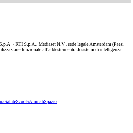
d S.p.A. - RTI S.p.A., Mediaset N.V., sede legale Amsterdam (Paesi
utilizzazione funzionale all’addestramento di sistemi di intelligenza
ura
Salute
Scuola
Animali
Spazio