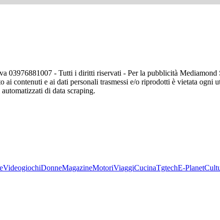
va 03976881007 - Tutti i diritti riservati - Per la pubblicità Mediamon
o ai contenuti e ai dati personali trasmessi e/o riprodotti è vietata ogni 
zi automatizzati di data scraping.
e
Videogiochi
Donne
Magazine
Motori
Viaggi
Cucina
Tgtech
E-Planet
Cult