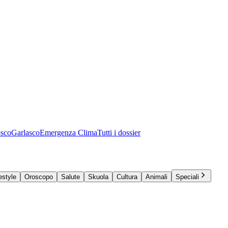
osco
Garlasco
Emergenza Clima
Tutti i dossier
estyle
Oroscopo
Salute
Skuola
Cultura
Animali
Speciali