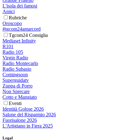
Grande Fratello
L'isola dei famosi
Amici
Rubriche
Oroscopo
#tgcom24amarcord
Tgcom24 Consiglia
Mediaset Infinity
R101
Radio 105
Virgin Radio
Radio Montecarlo
Radio Subasio
Comingsoon
Superguidatv
Zuppa di Porro
Non Sprecare
Cotto e Mangiato
Eventi
Identità Golose 2026
Salone del Risparmio 2026
Fuorisalone 2026
L'Artigiano in Fiera 2025
Legal