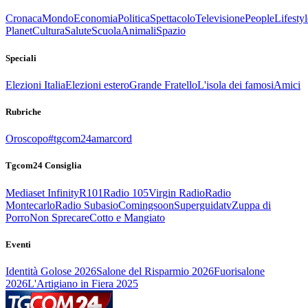
Cronaca
Mondo
Economia
Politica
Spettacolo
Televisione
People
Lifestyl
Planet
Cultura
Salute
Scuola
Animali
Spazio
Speciali
Elezioni Italia
Elezioni estero
Grande Fratello
L'isola dei famosi
Amici
Rubriche
Oroscopo
#tgcom24amarcord
Tgcom24 Consiglia
Mediaset Infinity
R101
Radio 105
Virgin Radio
Radio
Montecarlo
Radio Subasio
Comingsoon
Superguidatv
Zuppa di
Porro
Non Sprecare
Cotto e Mangiato
Eventi
Identità Golose 2026
Salone del Risparmio 2026
Fuorisalone
2026
L'Artigiano in Fiera 2025