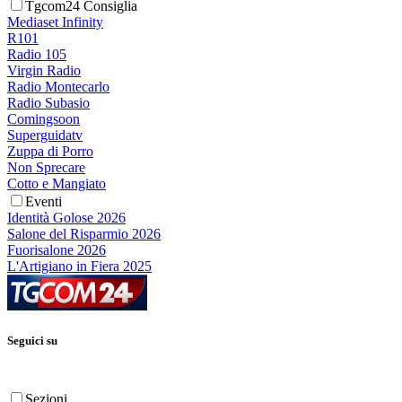
Tgcom24 Consiglia
Mediaset Infinity
R101
Radio 105
Virgin Radio
Radio Montecarlo
Radio Subasio
Comingsoon
Superguidatv
Zuppa di Porro
Non Sprecare
Cotto e Mangiato
Eventi
Identità Golose 2026
Salone del Risparmio 2026
Fuorisalone 2026
L'Artigiano in Fiera 2025
Seguici su
Sezioni