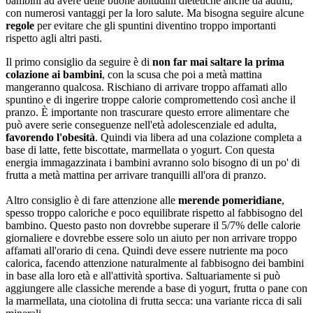
bambini ad avere delle buone abitudini dietetiche anche da adulti,
con numerosi vantaggi per la loro salute. Ma bisogna seguire alcune
regole
per evitare che gli spuntini diventino troppo importanti
rispetto agli altri pasti.
Il primo consiglio da seguire è di
non far mai saltare la prima
colazione ai bambini
, con la scusa che poi a metà mattina
mangeranno qualcosa. Rischiano di arrivare troppo affamati allo
spuntino e di ingerire troppe calorie compromettendo così anche il
pranzo. È importante non trascurare questo errore alimentare che
può avere serie conseguenze nell'età adolescenziale ed adulta,
favorendo l'obesità
. Quindi via libera ad una colazione completa a
base di latte, fette biscottate, marmellata o yogurt. Con questa
energia immagazzinata i bambini avranno solo bisogno di un po' di
frutta a metà mattina per arrivare tranquilli all'ora di pranzo.
Altro consiglio è di fare attenzione alle
merende pomeridiane
,
spesso troppo caloriche e poco equilibrate rispetto al fabbisogno del
bambino. Questo pasto non dovrebbe superare il 5/7% delle calorie
giornaliere e dovrebbe essere solo un aiuto per non arrivare troppo
affamati all'orario di cena. Quindi deve essere nutriente ma poco
calorica, facendo attenzione naturalmente al fabbisogno dei bambini
in base alla loro età e all'attività sportiva. Saltuariamente si può
aggiungere alle classiche merende a base di yogurt, frutta o pane con
la marmellata, una ciotolina di frutta secca: una variante ricca di sali