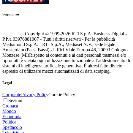
Seguici su
Copyright © 1999-
2026
RTI S.p.A. Business Digital -
P.Iva 03976881007 - Tutti i diritti riservati - Per la pubblicità
Mediamond S.p.A. - RTI S.p.A., Mediaset N.V., sede legale
Amsterdam (Paesi Bassi) - Uffici Viale Europa 46, 20093 Cologno
Monzese (MI)
Rispetto ai contenuti e ai dati personali trasmessi e/o
riprodotti è vietata ogni utilizzazione funzionale all’addestramento di
sistemi di intelligenza artificiale generativa. È altresì fatto divieto
espresso di utilizzare mezzi automatizzati di data scraping.
Legal
Corporate
Privacy Policy
Cookie Policy
Sezioni
Cronaca
Mondo
Economia
Politica
Spettacolo
Televisione