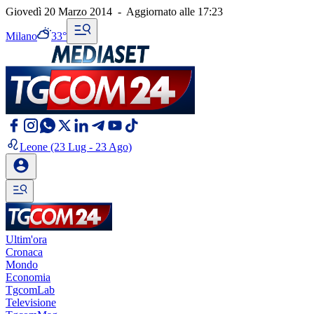
Giovedì 20 Marzo 2014
-
Aggiornato alle
17:23
Milano
33°
Leone
(23 Lug - 23 Ago)
Ultim'ora
Cronaca
Mondo
Economia
TgcomLab
Televisione