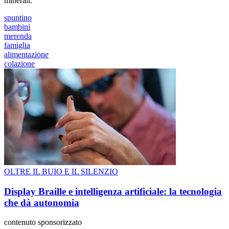
minerali.
spuntino
bambini
merenda
famiglia
alimentazione
colazione
OLTRE IL BUIO E IL SILENZIO
Display Braille e intelligenza artificiale: la tecnologia
che dà autonomia
contenuto sponsorizzato