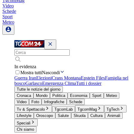
TgcomMag
Video
Schede
Sport
Meteo
In evidenza
Mostra tutti
Nascondi
Guerra Iran
Elezioni
Crans Montana
Epstein Files
Famiglia nel
bosco
Garlasco
Emergenza Clima
Tutti i dossier
Tutte le notizie del giorno
Cronaca
Mondo
Politica
Economia
Sport
Meteo
Video
Foto
Infografiche
Schede
Tv & Spettacolo
TgcomLab
TgcomMag
TgTech
Lifestyle
Oroscopo
Salute
Skuola
Cultura
Animali
Speciali
Chi siamo