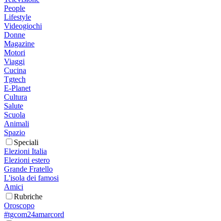
People
Lifestyle
Videogiochi
Donne
Magazine
Motori
Viaggi
Cucina
Tgtech
E-Planet
Cultura
Salute
Scuola
Animali
Spazio
Speciali
Elezioni Italia
Elezioni estero
Grande Fratello
L'isola dei famosi
Amici
Rubriche
Oroscopo
#tgcom24amarcord