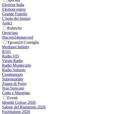
Speciali
Elezioni Italia
Elezioni estero
Grande Fratello
L'isola dei famosi
Amici
Rubriche
Oroscopo
#tgcom24amarcord
Tgcom24 Consiglia
Mediaset Infinity
R101
Radio 105
Virgin Radio
Radio Montecarlo
Radio Subasio
Comingsoon
Superguidatv
Zuppa di Porro
Non Sprecare
Cotto e Mangiato
Eventi
Identità Golose 2026
Salone del Risparmio 2026
Fuorisalone 2026