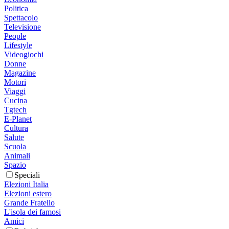
Politica
Spettacolo
Televisione
People
Lifestyle
Videogiochi
Donne
Magazine
Motori
Viaggi
Cucina
Tgtech
E-Planet
Cultura
Salute
Scuola
Animali
Spazio
Speciali
Elezioni Italia
Elezioni estero
Grande Fratello
L'isola dei famosi
Amici