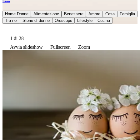
Casa
Home Donne
Alimentazione
Benessere
Amore
Casa
Famiglia
Tra noi
Storie di donne
Oroscopo
Lifestyle
Cucina
1
di 28
Avvia slideshow
Fullscreen
Zoom