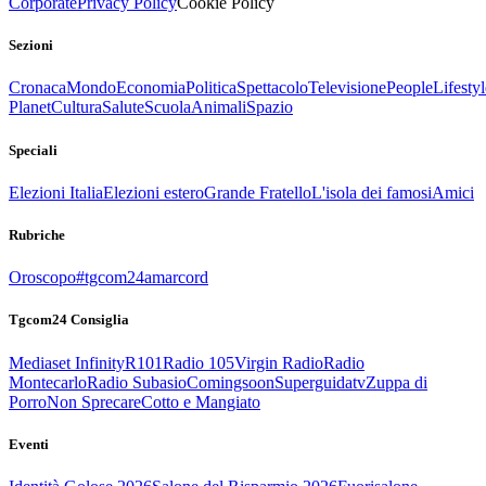
Corporate
Privacy Policy
Cookie Policy
Sezioni
Cronaca
Mondo
Economia
Politica
Spettacolo
Televisione
People
Lifestyl
Planet
Cultura
Salute
Scuola
Animali
Spazio
Speciali
Elezioni Italia
Elezioni estero
Grande Fratello
L'isola dei famosi
Amici
Rubriche
Oroscopo
#tgcom24amarcord
Tgcom24 Consiglia
Mediaset Infinity
R101
Radio 105
Virgin Radio
Radio
Montecarlo
Radio Subasio
Comingsoon
Superguidatv
Zuppa di
Porro
Non Sprecare
Cotto e Mangiato
Eventi