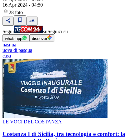
16 Apr 2024 - 04:50
28
foto
Segui
su
Seguici su
whatsapp
discover
pasqua
uova di pasqua
casa
LE VOCI DEL COSTANZA
Costanza I di Sicilia, tra tecnologia e comfort: la