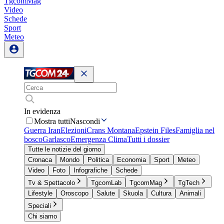
TgcomMag
Video
Schede
Sport
Meteo
In evidenza
Mostra tutti
Nascondi
Guerra Iran
Elezioni
Crans Montana
Epstein Files
Famiglia nel
bosco
Garlasco
Emergenza Clima
Tutti i dossier
Tutte le notizie del giorno
Cronaca
Mondo
Politica
Economia
Sport
Meteo
Video
Foto
Infografiche
Schede
Tv & Spettacolo
TgcomLab
TgcomMag
TgTech
Lifestyle
Oroscopo
Salute
Skuola
Cultura
Animali
Speciali
Chi siamo