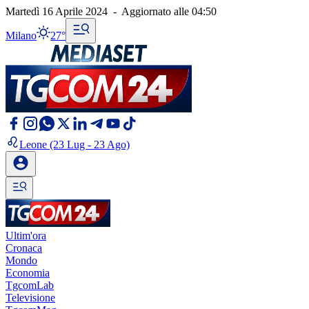
Martedì 16 Aprile 2024
-
Aggiornato alle
04:50
Milano
27°
Leone
(23 Lug - 23 Ago)
Ultim'ora
Cronaca
Mondo
Economia
TgcomLab
Televisione