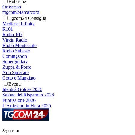
Rubriche
Oroscopo
#tgcom24amarcord
Tgcom24 Consiglia
Mediaset Infinity
R101
Radio 105
Virgin Radio
Radio Montecarlo
Radio Subasio
Comingsoon
Superguidatv
Zuppa di Porro
Non Sprecare
Cotto e Mangiato
Eventi
Identità Golose 2026
Salone del Risparmio 2026
Fuorisalone 2026
L'Artigiano in Fiera 2025
Seguici su