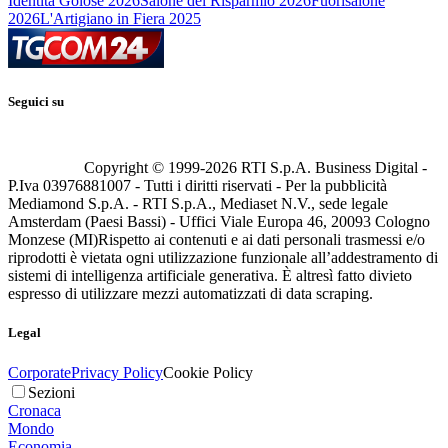
Identità Golose 2026
Salone del Risparmio 2026
Fuorisalone
2026
L'Artigiano in Fiera 2025
Seguici su
Copyright © 1999-
2026
RTI S.p.A. Business Digital -
P.Iva 03976881007 - Tutti i diritti riservati - Per la pubblicità
Mediamond S.p.A. - RTI S.p.A., Mediaset N.V., sede legale
Amsterdam (Paesi Bassi) - Uffici Viale Europa 46, 20093 Cologno
Monzese (MI)
Rispetto ai contenuti e ai dati personali trasmessi e/o
riprodotti è vietata ogni utilizzazione funzionale all’addestramento di
sistemi di intelligenza artificiale generativa. È altresì fatto divieto
espresso di utilizzare mezzi automatizzati di data scraping.
Legal
Corporate
Privacy Policy
Cookie Policy
Sezioni
Cronaca
Mondo
Economia