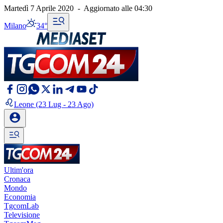
Martedì 7 Aprile 2020
-
Aggiornato alle
04:30
Milano
34°
Leone
(23 Lug - 23 Ago)
Ultim'ora
Cronaca
Mondo
Economia
TgcomLab
Televisione