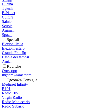
Cucina
Tgtech
E-Planet
Cultura
Salute
Scuola
Animali
Spazio
Speciali
Elezioni Italia
Elezioni estero
Grande Fratello
L'isola dei famosi
Amici
Rubriche
Oroscopo
#tgcom24amarcord
Tgcom24 Consiglia
Mediaset Infinity
R101
Radio 105
Virgin Radio
Radio Montecarlo
Radio Subasio