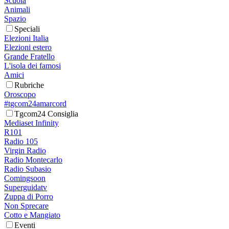
Scuola
Animali
Spazio
Speciali
Elezioni Italia
Elezioni estero
Grande Fratello
L'isola dei famosi
Amici
Rubriche
Oroscopo
#tgcom24amarcord
Tgcom24 Consiglia
Mediaset Infinity
R101
Radio 105
Virgin Radio
Radio Montecarlo
Radio Subasio
Comingsoon
Superguidatv
Zuppa di Porro
Non Sprecare
Cotto e Mangiato
Eventi