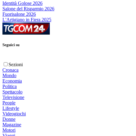
Identità Golose 2026
Salone del Risparmio 2026
Fuorisalone 2026
L'Artigiano in Fiera 2025
Seguici su
Sezioni
Cronaca
Mondo
Economia
Politica
Spettacolo
Televisione
People
Lifestyle
Videogiochi
Donne
Magazine
Motori
Viaggi