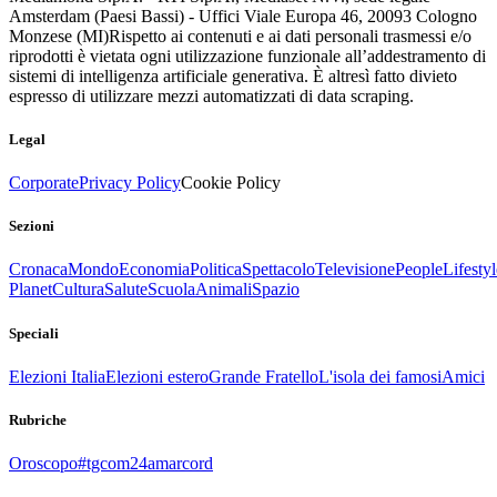
Amsterdam (Paesi Bassi) - Uffici Viale Europa 46, 20093 Cologno
Monzese (MI)
Rispetto ai contenuti e ai dati personali trasmessi e/o
riprodotti è vietata ogni utilizzazione funzionale all’addestramento di
sistemi di intelligenza artificiale generativa. È altresì fatto divieto
espresso di utilizzare mezzi automatizzati di data scraping.
Legal
Corporate
Privacy Policy
Cookie Policy
Sezioni
Cronaca
Mondo
Economia
Politica
Spettacolo
Televisione
People
Lifestyl
Planet
Cultura
Salute
Scuola
Animali
Spazio
Speciali
Elezioni Italia
Elezioni estero
Grande Fratello
L'isola dei famosi
Amici
Rubriche
Oroscopo
#tgcom24amarcord