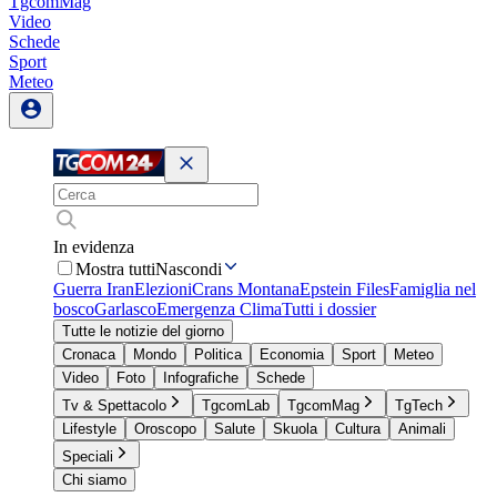
TgcomMag
Video
Schede
Sport
Meteo
In evidenza
Mostra tutti
Nascondi
Guerra Iran
Elezioni
Crans Montana
Epstein Files
Famiglia nel
bosco
Garlasco
Emergenza Clima
Tutti i dossier
Tutte le notizie del giorno
Cronaca
Mondo
Politica
Economia
Sport
Meteo
Video
Foto
Infografiche
Schede
Tv & Spettacolo
TgcomLab
TgcomMag
TgTech
Lifestyle
Oroscopo
Salute
Skuola
Cultura
Animali
Speciali
Chi siamo