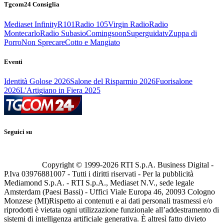
Tgcom24 Consiglia
Mediaset Infinity
R101
Radio 105
Virgin Radio
Radio
Montecarlo
Radio Subasio
Comingsoon
Superguidatv
Zuppa di
Porro
Non Sprecare
Cotto e Mangiato
Eventi
Identità Golose 2026
Salone del Risparmio 2026
Fuorisalone
2026
L'Artigiano in Fiera 2025
Seguici su
Copyright © 1999-
2026
RTI S.p.A. Business Digital -
P.Iva 03976881007 - Tutti i diritti riservati - Per la pubblicità
Mediamond S.p.A. - RTI S.p.A., Mediaset N.V., sede legale
Amsterdam (Paesi Bassi) - Uffici Viale Europa 46, 20093 Cologno
Monzese (MI)
Rispetto ai contenuti e ai dati personali trasmessi e/o
riprodotti è vietata ogni utilizzazione funzionale all’addestramento di
sistemi di intelligenza artificiale generativa. È altresì fatto divieto