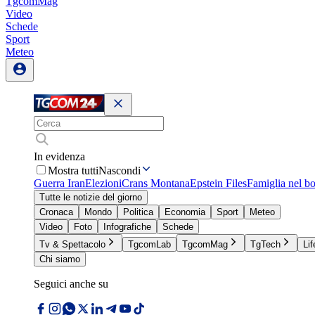
TgcomMag
Video
Schede
Sport
Meteo
In evidenza
Mostra tutti
Nascondi
Guerra Iran
Elezioni
Crans Montana
Epstein Files
Famiglia nel b
Tutte le notizie del giorno
Cronaca
Mondo
Politica
Economia
Sport
Meteo
Video
Foto
Infografiche
Schede
Tv & Spettacolo
TgcomLab
TgcomMag
TgTech
Lif
Chi siamo
Seguici anche su