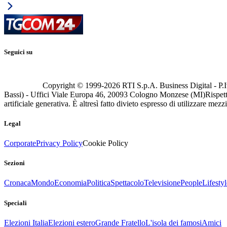
Seguici su
Copyright © 1999-
2026
RTI S.p.A. Business Digital - P.I
Bassi) - Uffici Viale Europa 46, 20093 Cologno Monzese (MI)
Rispett
artificiale generativa. È altresì fatto divieto espresso di utilizzare mez
Legal
Corporate
Privacy Policy
Cookie Policy
Sezioni
Cronaca
Mondo
Economia
Politica
Spettacolo
Televisione
People
Lifestyl
Speciali
Elezioni Italia
Elezioni estero
Grande Fratello
L'isola dei famosi
Amici