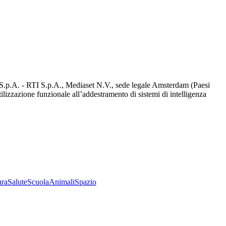
d S.p.A. - RTI S.p.A., Mediaset N.V., sede legale Amsterdam (Paesi
utilizzazione funzionale all’addestramento di sistemi di intelligenza
ura
Salute
Scuola
Animali
Spazio