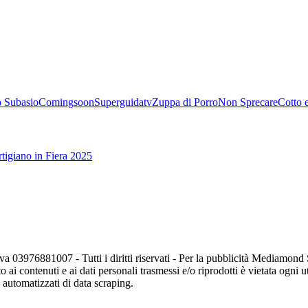
 Subasio
Comingsoon
Superguidatv
Zuppa di Porro
Non Sprecare
Cotto 
tigiano in Fiera 2025
va 03976881007 - Tutti i diritti riservati - Per la pubblicità Mediamon
o ai contenuti e ai dati personali trasmessi e/o riprodotti è vietata ogni 
zi automatizzati di data scraping.