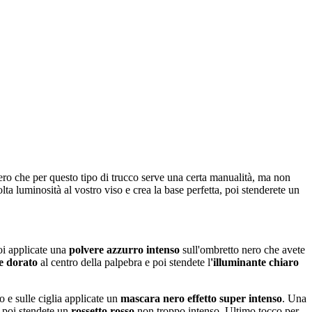
ro che per questo tipo di trucco serve una certa manualità, ma non
ta luminosità al vostro viso e crea la base perfetta, poi stenderete un
poi applicate una
polvere azzurro intenso
sull'ombretto nero che avete
e dorato
al centro della palpebra e poi stendete l
'illuminante chiaro
o e sulle ciglia applicate un
mascara nero effetto super intenso
. Una
, poi stendete un
rossetto rosso
non troppo intenso. Ultimo tocco per