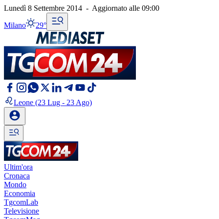
Lunedì 8 Settembre 2014
-
Aggiornato alle
09:00
Milano
29°
Leone
(23 Lug - 23 Ago)
Ultim'ora
Cronaca
Mondo
Economia
TgcomLab
Televisione