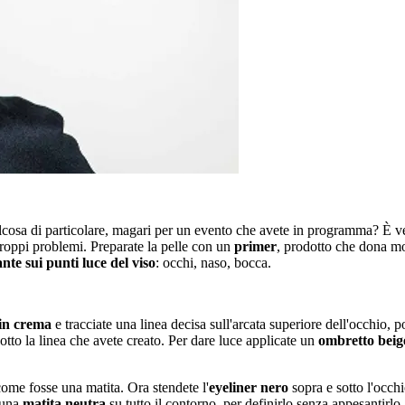
cosa di particolare, magari per un evento che avete in programma? È ve
 troppi problemi. Preparate la pelle con un
primer
, prodotto che dona mol
nte sui punti luce del viso
: occhi, naso, bocca.
 in crema
e tracciate una linea decisa sull'arcata superiore dell'occhio, 
tto la linea che avete creato. Per dare luce applicate un
ombretto beig
come fosse una matita. Ora stendete l'
eyeliner nero
sopra e sotto l'occhi
 una
matita neutra
su tutto il contorno, per definirlo senza appesantirlo