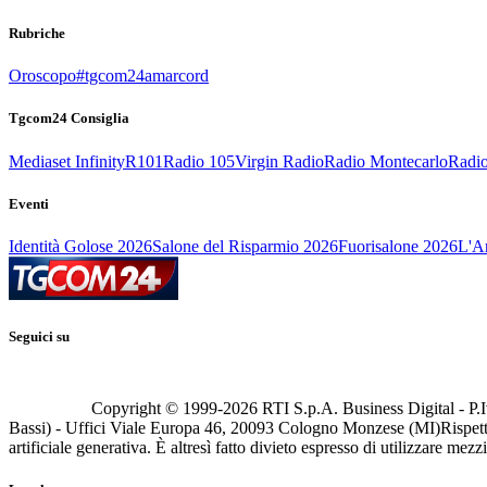
Rubriche
Oroscopo
#tgcom24amarcord
Tgcom24 Consiglia
Mediaset Infinity
R101
Radio 105
Virgin Radio
Radio Montecarlo
Radio
Eventi
Identità Golose 2026
Salone del Risparmio 2026
Fuorisalone 2026
L'Ar
Seguici su
Copyright © 1999-
2026
RTI S.p.A. Business Digital - P.I
Bassi) - Uffici Viale Europa 46, 20093 Cologno Monzese (MI)
Rispett
artificiale generativa. È altresì fatto divieto espresso di utilizzare mez