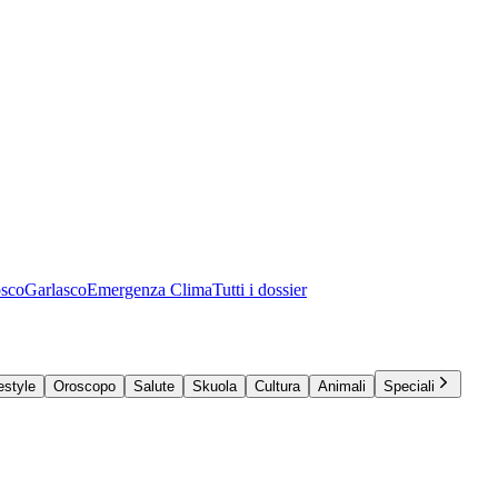
osco
Garlasco
Emergenza Clima
Tutti i dossier
estyle
Oroscopo
Salute
Skuola
Cultura
Animali
Speciali