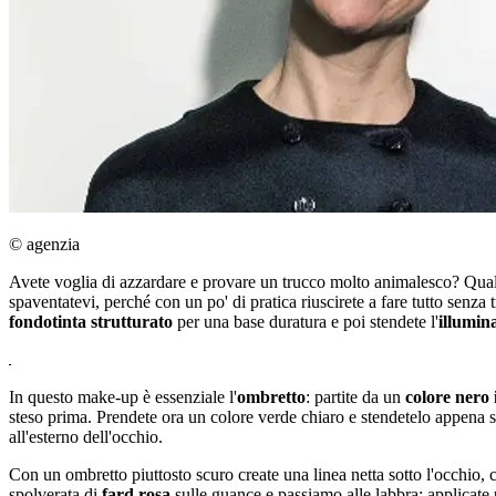
© agenzia
Avete voglia di azzardare e provare un trucco molto animalesco? Qual
spaventatevi, perché con un po' di pratica riuscirete a fare tutto senza
fondotinta strutturato
per una base duratura e poi stendete l'
illumina
In questo make-up è essenziale l'
ombretto
: partite da un
colore nero
steso prima. Prendete ora un colore verde chiaro e stendetelo appena so
all'esterno dell'occhio.
Con un ombretto piuttosto scuro create una linea netta sotto l'occhio, 
spolverata di
fard rosa
sulle guance e passiamo alle labbra: applicate