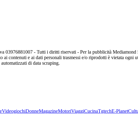
va 03976881007 - Tutti i diritti riservati - Per la pubblicità Mediamon
o ai contenuti e ai dati personali trasmessi e/o riprodotti è vietata ogni 
zi automatizzati di data scraping.
e
Videogiochi
Donne
Magazine
Motori
Viaggi
Cucina
Tgtech
E-Planet
Cult