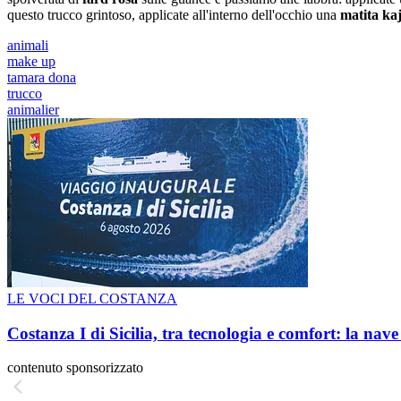
questo trucco grintoso, applicate all'interno dell'occhio una
matita ka
animali
make up
tamara dona
trucco
animalier
LE VOCI DEL COSTANZA
Costanza I di Sicilia, tra tecnologia e comfort: la nav
contenuto sponsorizzato