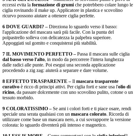
eccessi evita la
formazione di grumi
che potrebbero colare lungo le
ciglia rovinando il make up. Applicatore in plastica e scovolino
ricurvo possono aiutare a ottenere ciglia perfette.
6 DOVE GUARDI? –
Direziona lo sguardo verso il basso:
l'applicazione del mascara sarà più facile. Con la punta del
polpastrello solleva con delicatezza la palpebra superiore.
Appoggiati sul gomito e conquisterai più stabilità.
7 IL MOVIMENTO PERFETTO –
Passa il mascara sulle ciglia
dal basso verso l'alto
, in modo da percorrere l'intera lunghezza
dalle radici alle punte. Poi esegui una seconda applicazione
procedendo a zig zag: aiuterà a separare e dare volume.
8 EFFETTO TRASPARENTE –
Il
mascara trasparente
curativo
è ricco di principi attivi. Per ciglia forti e sane usa l'
olio di
ricino
, da passare dolcemente con uno scovolino pulito, cotone o un
tessuto morbido.
9 COLORATISSIMO –
Se ami i colori forti e ti piace osare, rendi
speciale una serata qualsiasi con un
mascara colorato
. Ricorda di
utilizzare come base un mascara nero, a cui sovrapporre la versione
colorata: lo sguardo diventerà più intenso e magnetico.
10 LESS IS MORE –
Come comportarsi con le
ciglia inferiori
?