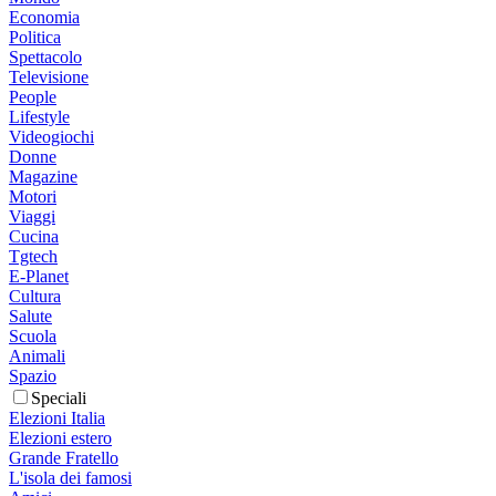
Economia
Politica
Spettacolo
Televisione
People
Lifestyle
Videogiochi
Donne
Magazine
Motori
Viaggi
Cucina
Tgtech
E-Planet
Cultura
Salute
Scuola
Animali
Spazio
Speciali
Elezioni Italia
Elezioni estero
Grande Fratello
L'isola dei famosi