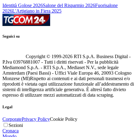
Identità Golose 2026
Salone del Risparmio 2026
Fuorisalone
2026
L'Artigiano in Fiera 2025
Seguici su
Copyright © 1999-
2026
RTI S.p.A. Business Digital -
P.Iva 03976881007 - Tutti i diritti riservati - Per la pubblicità
Mediamond S.p.A. - RTI S.p.A., Mediaset N.V., sede legale
Amsterdam (Paesi Bassi) - Uffici Viale Europa 46, 20093 Cologno
Monzese (MI)
Rispetto ai contenuti e ai dati personali trasmessi e/o
riprodotti è vietata ogni utilizzazione funzionale all’addestramento di
sistemi di intelligenza artificiale generativa. È altresì fatto divieto
espresso di utilizzare mezzi automatizzati di data scraping.
Legal
Corporate
Privacy Policy
Cookie Policy
Sezioni
Cronaca
Mondo