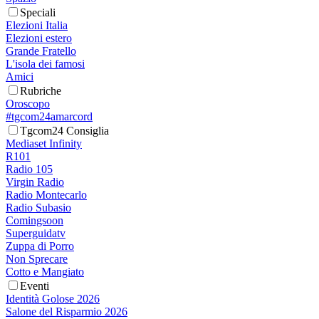
Speciali
Elezioni Italia
Elezioni estero
Grande Fratello
L'isola dei famosi
Amici
Rubriche
Oroscopo
#tgcom24amarcord
Tgcom24 Consiglia
Mediaset Infinity
R101
Radio 105
Virgin Radio
Radio Montecarlo
Radio Subasio
Comingsoon
Superguidatv
Zuppa di Porro
Non Sprecare
Cotto e Mangiato
Eventi
Identità Golose 2026
Salone del Risparmio 2026