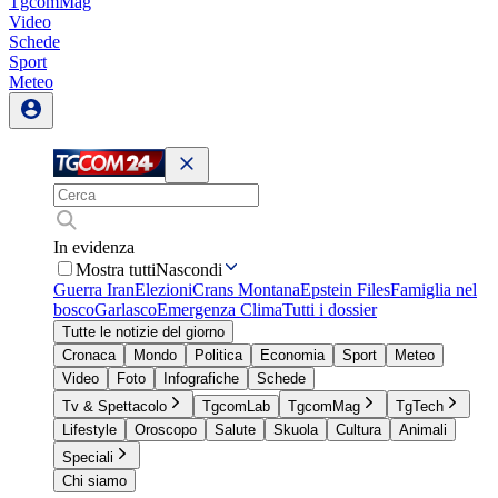
TgcomMag
Video
Schede
Sport
Meteo
In evidenza
Mostra tutti
Nascondi
Guerra Iran
Elezioni
Crans Montana
Epstein Files
Famiglia nel
bosco
Garlasco
Emergenza Clima
Tutti i dossier
Tutte le notizie del giorno
Cronaca
Mondo
Politica
Economia
Sport
Meteo
Video
Foto
Infografiche
Schede
Tv & Spettacolo
TgcomLab
TgcomMag
TgTech
Lifestyle
Oroscopo
Salute
Skuola
Cultura
Animali
Speciali
Chi siamo