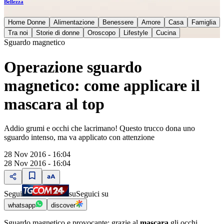
Bellezza
Home Donne
Alimentazione
Benessere
Amore
Casa
Famiglia
Tra noi
Storie di donne
Oroscopo
Lifestyle
Cucina
Sguardo magnetico
Operazione sguardo
magnetico: come applicare il
mascara al top
Addio grumi e occhi che lacrimano! Questo trucco dona uno
sguardo intenso, ma va applicato con attenzione
28 Nov 2016 - 16:04
28 Nov 2016 - 16:04
Segui
su
Seguici su
whatsapp
discover
Sguardo magnetico e provocante: grazie al
mascara
gli occhi