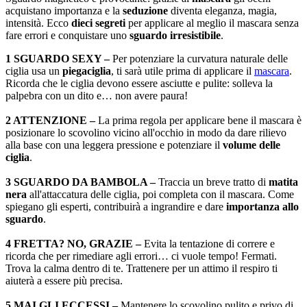
acquistano importanza e la
seduzione
diventa eleganza, magia,
intensità. Ecco
dieci segreti
per applicare al meglio il mascara senza
fare errori e conquistare uno
sguardo irresistibile
.
1 SGUARDO SEXY –
Per potenziare la curvatura naturale delle
ciglia usa un
piegaciglia
, ti sarà utile prima di applicare il
mascara
.
Ricorda che le ciglia devono essere asciutte e pulite: solleva la
palpebra con un dito e… non avere paura!
2 ATTENZIONE –
La prima regola per applicare bene il mascara è
posizionare lo scovolino vicino all'occhio in modo da dare rilievo
alla base con una leggera pressione e potenziare il
volume delle
ciglia
.
3 SGUARDO DA BAMBOLA –
Traccia un breve tratto di
matita
nera
all'attaccatura delle ciglia, poi completa con il mascara. Come
spiegano gli esperti, contribuirà a ingrandire e dare
importanza allo
sguardo
.
4 FRETTA? NO, GRAZIE –
Evita la tentazione di correre e
ricorda che per rimediare agli errori… ci vuole tempo! Fermati.
Trova la calma dentro di te. Trattenere per un attimo il respiro ti
aiuterà a essere più precisa.
5 MAI GLI ECCESSI –
Mantenere lo scovolino pulito e privo di