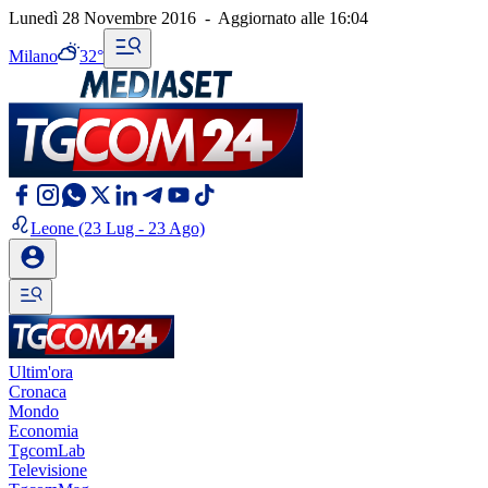
Lunedì 28 Novembre 2016
-
Aggiornato alle
16:04
Milano
32°
Leone
(23 Lug - 23 Ago)
Ultim'ora
Cronaca
Mondo
Economia
TgcomLab
Televisione