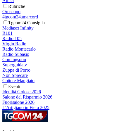
Amici
Rubriche
Oroscopo
#tgcom24amarcord
Tgcom24 Consiglia
Mediaset Infinity
R101
Radio 105
Virgin Radio
Radio Montecarlo
Radio Subasio
Comingsoon
Superguidatv
Zuppa di Porro
Non Sprecare
Cotto e Mangiato
Eventi
Identità Golose 2026
Salone del Risparmio 2026
Fuorisalone 2026
L'Artigiano in Fiera 2025