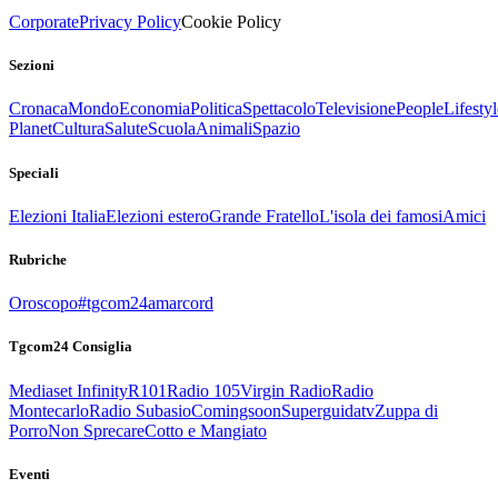
Corporate
Privacy Policy
Cookie Policy
Sezioni
Cronaca
Mondo
Economia
Politica
Spettacolo
Televisione
People
Lifestyl
Planet
Cultura
Salute
Scuola
Animali
Spazio
Speciali
Elezioni Italia
Elezioni estero
Grande Fratello
L'isola dei famosi
Amici
Rubriche
Oroscopo
#tgcom24amarcord
Tgcom24 Consiglia
Mediaset Infinity
R101
Radio 105
Virgin Radio
Radio
Montecarlo
Radio Subasio
Comingsoon
Superguidatv
Zuppa di
Porro
Non Sprecare
Cotto e Mangiato
Eventi