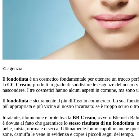
© agenzia
Il
fondotinta
è un cosmetico fondamentale per ottenere un trucco perfe
la
CC Cream
, prodotti in grado di soddisfare le esigenze del nostro v
nascondere. I tre cosmetici hanno alcuni aspetti in comune, ma sono un 
Il
fondotinta
è sicuramente il più diffuso in commercio. La sua funzi
più appropriata e più vicina al nostro incarnato: se è troppo scuro o t
Idratante, illuminante e protettiva la
BB Cream
, ovvero Blemish Balm 
è dovuta al fatto che garantisce lo
stesso risultato di un fondotinta
, 
pelle, mista, normale o secca. Ultimamente fanno capolino anche quelle 
zone, camuffa le vene in evidenza e copre i piccoli segni del tempo.