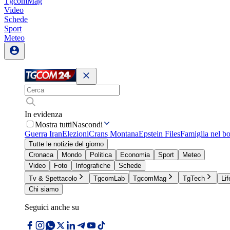
TgcomMag
Video
Schede
Sport
Meteo
In evidenza
Mostra tutti
Nascondi
Guerra Iran
Elezioni
Crans Montana
Epstein Files
Famiglia nel b
Tutte le notizie del giorno
Cronaca
Mondo
Politica
Economia
Sport
Meteo
Video
Foto
Infografiche
Schede
Tv & Spettacolo
TgcomLab
TgcomMag
TgTech
Lif
Chi siamo
Seguici anche su