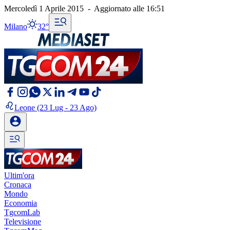
Mercoledì 1 Aprile 2015
-
Aggiornato alle
16:51
Milano
32°
Leone
(23 Lug - 23 Ago)
Ultim'ora
Cronaca
Mondo
Economia
TgcomLab
Televisione