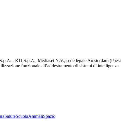
d S.p.A. - RTI S.p.A., Mediaset N.V., sede legale Amsterdam (Paesi
utilizzazione funzionale all’addestramento di sistemi di intelligenza
ura
Salute
Scuola
Animali
Spazio