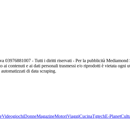
va 03976881007 - Tutti i diritti riservati - Per la pubblicità Mediamon
o ai contenuti e ai dati personali trasmessi e/o riprodotti è vietata ogni 
zi automatizzati di data scraping.
e
Videogiochi
Donne
Magazine
Motori
Viaggi
Cucina
Tgtech
E-Planet
Cult