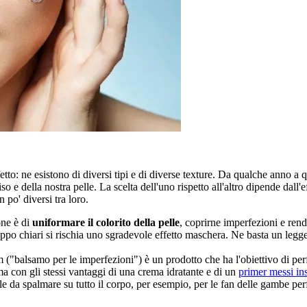
tto: ne esistono di diversi tipi e di diverse texture. Da qualche anno a 
iso e della nostra pelle. La scelta dell'uno rispetto all'altro dipende dall
po' diversi tra loro.
one è di
uniformare il colorito della pelle
, coprirne imperfezioni e rende
roppo chiari si rischia uno sgradevole effetto maschera. Ne basta un legge
("balsamo per le imperfezioni") è un prodotto che ha l'obiettivo di perfe
ma con gli stessi vantaggi di una crema idratante e di un
primer messi in
da spalmare su tutto il corpo, per esempio, per le fan delle gambe perfe