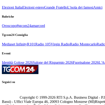
Elezioni Italia
Elezioni estero
Grande Fratello
L'isola dei famosi
Amici
Rubriche
Oroscopo
#tgcom24amarcord
Tgcom24 Consiglia
Mediaset Infinity
R101
Radio 105
Virgin Radio
Radio Montecarlo
Radio
Eventi
Identità Golose 2026
Salone del Risparmio 2026
Fuorisalone 2026
L'Ar
Seguici su
Copyright © 1999-
2026
RTI S.p.A. Business Digital - P.I
Bassi) - Uffici Viale Europa 46, 20093 Cologno Monzese (MI)
Rispett