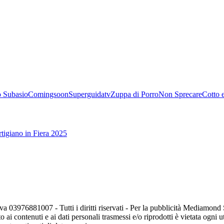
 Subasio
Comingsoon
Superguidatv
Zuppa di Porro
Non Sprecare
Cotto 
tigiano in Fiera 2025
va 03976881007 - Tutti i diritti riservati - Per la pubblicità Mediamon
o ai contenuti e ai dati personali trasmessi e/o riprodotti è vietata ogni 