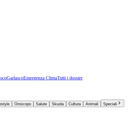
osco
Garlasco
Emergenza Clima
Tutti i dossier
estyle
Oroscopo
Salute
Skuola
Cultura
Animali
Speciali