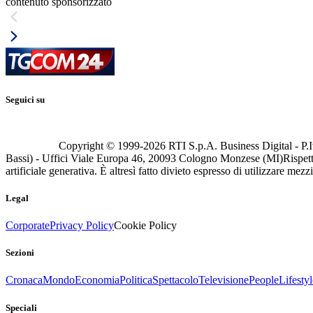
contenuto sponsorizzato
Seguici su
Copyright © 1999-
2026
RTI S.p.A. Business Digital - P.I
Bassi) - Uffici Viale Europa 46, 20093 Cologno Monzese (MI)
Rispett
artificiale generativa. È altresì fatto divieto espresso di utilizzare mez
Legal
Corporate
Privacy Policy
Cookie Policy
Sezioni
Cronaca
Mondo
Economia
Politica
Spettacolo
Televisione
People
Lifestyl
Speciali