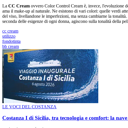
La
CC Cream
ovvero Color Control Cream è, invece, l'evoluzione 
ama il make-up al naturale. Ne esistono di vari colori: quelle verdi att
del viso, livellandone le imperfezioni, ma senza cambiarne la tonalità
seconda delle esigenze di ogni donna, agiscono sulla tonalità della pell
cc cream
utilizzo
fondotinta
bb cream
LE VOCI DEL COSTANZA
Costanza I di Sicilia, tra tecnologia e comfort: la nav