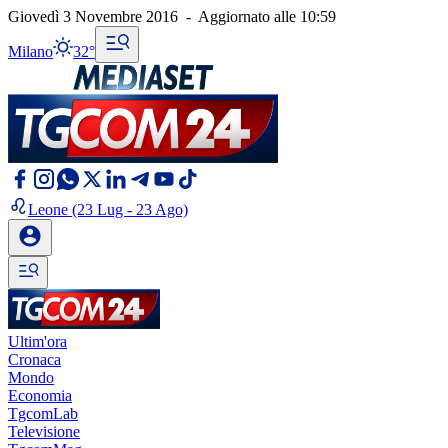
Giovedì 3 Novembre 2016
-
Aggiornato alle
10:59
Milano
32°
Leone
(23 Lug - 23 Ago)
Ultim'ora
Cronaca
Mondo
Economia
TgcomLab
Televisione