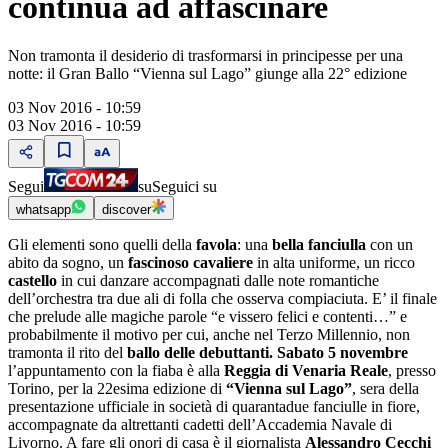
continua ad affascinare
Non tramonta il desiderio di trasformarsi in principesse per una
notte: il Gran Ballo “Vienna sul Lago” giunge alla 22° edizione
03 Nov 2016 - 10:59
03 Nov 2016 - 10:59
Segui
su
Seguici su
whatsapp
discover
Gli elementi sono quelli della
favola
: una
bella fanciulla
con un
abito da sogno, un
fascinoso cavaliere
in alta uniforme, un ricco
castello
in cui danzare accompagnati dalle note romantiche
dell’orchestra tra due ali di folla che osserva compiaciuta. E’ il finale
che prelude alle magiche parole “e vissero felici e contenti…” e
probabilmente il motivo per cui, anche nel Terzo Millennio, non
tramonta il rito del
ballo delle debuttanti.
Sabato 5 novembre
l’appuntamento con la fiaba è alla
Reggia di Venaria Reale
, presso
Torino, per la 22esima edizione di
“Vienna sul Lago”
, sera della
presentazione ufficiale in società di quarantadue fanciulle in fiore,
accompagnate da altrettanti cadetti dell’Accademia Navale di
Livorno. A fare gli onori di casa è il giornalista
Alessandro Cecchi