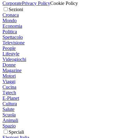
Corporate
Privacy Policy
Cookie Policy
Sezioni
Cronaca
Mondo
Economia
Politica
Spettacolo
Televisione
People
Lifestyle
Videogiochi
Donne
Magazine
Motori
Viaggi
Cucina
Tgtech
E-Planet
Cultura
Salute
Scuola
Animali
Spazio
Speciali
Elezioni Italia