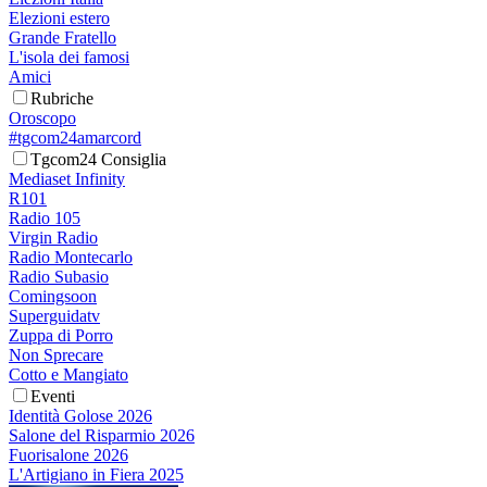
Elezioni estero
Grande Fratello
L'isola dei famosi
Amici
Rubriche
Oroscopo
#tgcom24amarcord
Tgcom24 Consiglia
Mediaset Infinity
R101
Radio 105
Virgin Radio
Radio Montecarlo
Radio Subasio
Comingsoon
Superguidatv
Zuppa di Porro
Non Sprecare
Cotto e Mangiato
Eventi
Identità Golose 2026
Salone del Risparmio 2026
Fuorisalone 2026
L'Artigiano in Fiera 2025