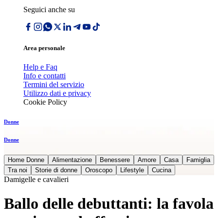
Seguici anche su
Area personale
Help e Faq
Info e contatti
Termini del servizio
Utilizzo dati e privacy
Cookie Policy
Donne
Donne
Home Donne
Alimentazione
Benessere
Amore
Casa
Famiglia
Tra noi
Storie di donne
Oroscopo
Lifestyle
Cucina
Damigelle e cavalieri
Ballo delle debuttanti: la favola