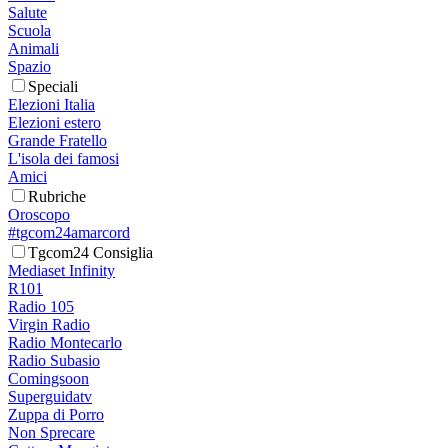
Salute
Scuola
Animali
Spazio
Speciali
Elezioni Italia
Elezioni estero
Grande Fratello
L'isola dei famosi
Amici
Rubriche
Oroscopo
#tgcom24amarcord
Tgcom24 Consiglia
Mediaset Infinity
R101
Radio 105
Virgin Radio
Radio Montecarlo
Radio Subasio
Comingsoon
Superguidatv
Zuppa di Porro
Non Sprecare