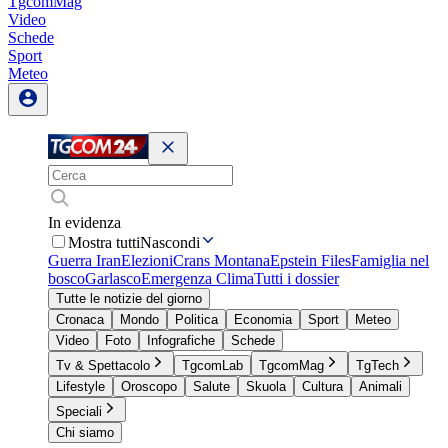
TgcomMag
Video
Schede
Sport
Meteo
In evidenza
Mostra tutti
Nascondi
Guerra Iran
Elezioni
Crans Montana
Epstein Files
Famiglia nel
bosco
Garlasco
Emergenza Clima
Tutti i dossier
Tutte le notizie del giorno
Cronaca
Mondo
Politica
Economia
Sport
Meteo
Video
Foto
Infografiche
Schede
Tv & Spettacolo
TgcomLab
TgcomMag
TgTech
Lifestyle
Oroscopo
Salute
Skuola
Cultura
Animali
Speciali
Chi siamo