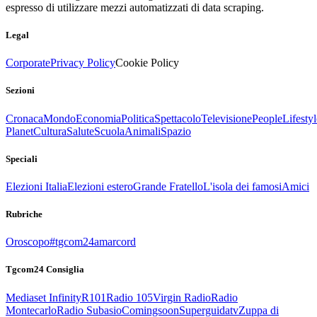
espresso di utilizzare mezzi automatizzati di data scraping.
Legal
Corporate
Privacy Policy
Cookie Policy
Sezioni
Cronaca
Mondo
Economia
Politica
Spettacolo
Televisione
People
Lifestyl
Planet
Cultura
Salute
Scuola
Animali
Spazio
Speciali
Elezioni Italia
Elezioni estero
Grande Fratello
L'isola dei famosi
Amici
Rubriche
Oroscopo
#tgcom24amarcord
Tgcom24 Consiglia
Mediaset Infinity
R101
Radio 105
Virgin Radio
Radio
Montecarlo
Radio Subasio
Comingsoon
Superguidatv
Zuppa di