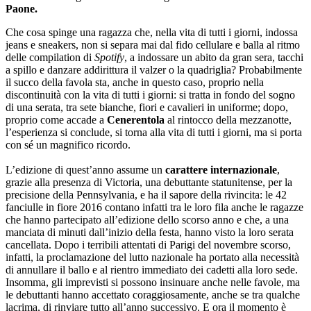
Paone.
Che cosa spinge una ragazza che, nella vita di tutti i giorni, indossa
jeans e sneakers, non si separa mai dal fido cellulare e balla al ritmo
delle compilation di
Spotify
, a indossare un abito da gran sera, tacchi
a spillo e danzare addirittura il valzer o la quadriglia? Probabilmente
il succo della favola sta, anche in questo caso, proprio nella
discontinuità con la vita di tutti i giorni: si tratta in fondo del sogno
di una serata, tra sete bianche, fiori e cavalieri in uniforme; dopo,
proprio come accade a
Cenerentola
al rintocco della mezzanotte,
l’esperienza si conclude, si torna alla vita di tutti i giorni, ma si porta
con sé un magnifico ricordo.
L’edizione di quest’anno assume un
carattere internazionale
,
grazie alla presenza di Victoria, una debuttante statunitense, per la
precisione della Pennsylvania, e ha il sapore della rivincita: le 42
fanciulle in fiore 2016 contano infatti tra le loro fila anche le ragazze
che hanno partecipato all’edizione dello scorso anno e che, a una
manciata di minuti dall’inizio della festa, hanno visto la loro serata
cancellata. Dopo i terribili attentati di Parigi del novembre scorso,
infatti, la proclamazione del lutto nazionale ha portato alla necessità
di annullare il ballo e al rientro immediato dei cadetti alla loro sede.
Insomma, gli imprevisti si possono insinuare anche nelle favole, ma
le debuttanti hanno accettato coraggiosamente, anche se tra qualche
lacrima, di rinviare tutto all’anno successivo. E ora il momento è