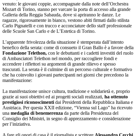
venuto: le giovani coppie, accompagnate dalla note dell’Orchestra
Mozart di Torino, stanno per varcare la porta di accesso alla grande
Galleria della Reggia Sabauda, dove si apriranno le danze. Le
ragazze, rigorosamente in bianco, vestono abiti firmati dallo stilista
Carlo Pignatelli e con trucco e acconciature dello staff professionale
delle Scuole San Carlo e de L’Estetica di Torino.
L’apparente frivolezza della situazione è stemperata dall’intento
benefico della serata: come di consueto il Gran Ballo è a favore della
Fondazione Telethon,
con le debuttanti e i cadetti investiti del ruolo
di Ambasciatori Telethon nel mondo, per raccogliere fondi e
accendere i riflettori su argomenti di grande rilievo e spesso
trascurati. La serata è il culmine di un percorso culturale e formativo
che ha coinvolto i giovani partecipanti nei giorni che precedono la
manifestazione:
La manifestazione unisce cultura, tradizione e solidarietà e, proprio
grazie ai suoi obiettivi ed ai progetti sociali realizzati,
ha ottenuto
prestigiosi riconoscimenti
dai Presidenti della Repubblica Italiana e
Austriaca. Per questa XXII edizione, “Vienna sul Lago” ha ricevuto
una
medaglia di benemerenza
da parte della Presidenza del
Consiglio dei Ministri, in segno di apprezzamento e considerazione
per l’iniziativa.
A fare gli onori di casa è il giornalista e scrittore
Alessandro Cecchi