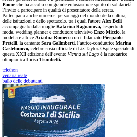
Paone
che ha accolto con grande entusiasmo e spirito di solidarietà
l’invito a partecipare in qualità di presentatore della serata.
Partecipano anche numerosi personaggi del mondo della cultura,
delle istituzioni e dello spettacolo, tra i quali l'attore
Alex Belli
accompagnato dalla moglie
Katarina Ragnanova,
l'esperto di
moda, wedding planner e conduttore televisivo
Enzo Miccio
, la
modella e attrice
Ariadna Romero
con il fidanzato
Pierpaolo
Pretelli,
la cantante
Sara Galimberti,
l’attrice-conduttrice
Marina
Castelnuovo,
celebre sosia ufficiale di Liz Taylor. Ospite speciale di
questa XXII edizione dell’evento
Vienna sul Lago
è la nuotatrice
olimpionica
Luisa Trombetti.
telethon
venaria reale
ballo delle debuttanti