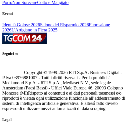
Porro
Non Sprecare
Cotto e Mangiato
Eventi
Identità Golose 2026
Salone del Risparmio 2026
Fuorisalone
2026
L'Artigiano in Fiera 2025
Seguici su
Copyright © 1999-
2026
RTI S.p.A. Business Digital -
P.Iva 03976881007 - Tutti i diritti riservati - Per la pubblicità
Mediamond S.p.A. - RTI S.p.A., Mediaset N.V., sede legale
Amsterdam (Paesi Bassi) - Uffici Viale Europa 46, 20093 Cologno
Monzese (MI)
Rispetto ai contenuti e ai dati personali trasmessi e/o
riprodotti è vietata ogni utilizzazione funzionale all’addestramento di
sistemi di intelligenza artificiale generativa. È altresì fatto divieto
espresso di utilizzare mezzi automatizzati di data scraping.
Legal