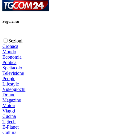
Seguici su
Sezioni
Cronaca
Mondo
Economia
Politica
Spettacolo
Televisione
People
Lifestyle
Videogiochi
Donne
Magazine
Motori
Viaggi
Cucina
Tgtech
E-Planet
Cultura