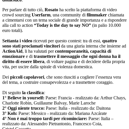
Per parlare di tutto ciò,
Rosato
ha scelto la piattaforma di video
crowd sourcing
Userfarm
, una community di
filmmaker
chiamata
a cimentarsi con un tema sociale di grande importanza e a rispondere
alla call to action
“Today is the day to say NO”
(in palio 10.000
euro totali).
Settanta i video
ricevuti per questo contest: tra di essi,
quattro
sono stati proclamati vincitori
da una giuria interna che insieme ad
ActionAid
, li ha valutati per
contemporaneità, capacità di
emozionare
e di
trasmettere il messaggio che ogni donna ha il
diritto di essere libera
, di voltare pagina e di decidere della propria
vita, per uscire dalla spirale di violenza domestica.
Dei
piccoli capolavori
, che sono riusciti a cogliere l’essenza vera
del tema, a costruire consapevolezza e a trasmettere coraggio.
Di seguito
la classifica
:
1° Believe in yourself:
Paese: Francia - realizzato da: Arthur Chays,
Charlotte Robin, Guillaume Balvay, Marie Laroche
2° Oggi niente trucco:
Paese: Italia - realizzato da: Daitona
3° Koh:
Paese: Messico - realizzato da: Mariana Azcárate
4° Non è mai troppo tardi per ricominciare:
Paese: Italia –
realizzato da: Alessandro Pietrantonio, Francesco Coia,
Cristel Caccetta