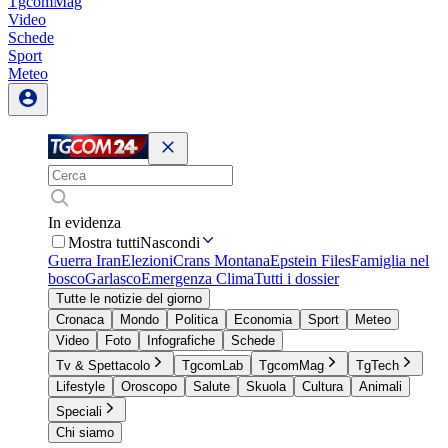
TgcomMag
Video
Schede
Sport
Meteo
In evidenza
Mostra tutti
Nascondi
Guerra Iran
Elezioni
Crans Montana
Epstein Files
Famiglia nel
bosco
Garlasco
Emergenza Clima
Tutti i dossier
Tutte le notizie del giorno
Cronaca
Mondo
Politica
Economia
Sport
Meteo
Video
Foto
Infografiche
Schede
Tv & Spettacolo
TgcomLab
TgcomMag
TgTech
Lifestyle
Oroscopo
Salute
Skuola
Cultura
Animali
Speciali
Chi siamo