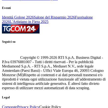
Eventi
Identità Golose 2026
Salone del Risparmio 2026
Fuorisalone
2026
L'Artigiano in Fiera 2025
Seguici su
Copyright © 1999-
2026
RTI S.p.A. Business Digital -
P.Iva 03976881007 - Tutti i diritti riservati - Per la pubblicità
Mediamond S.p.A. - RTI S.p.A., Mediaset N.V., sede legale
Amsterdam (Paesi Bassi) - Uffici Viale Europa 46, 20093 Cologno
Monzese (MI)
Rispetto ai contenuti e ai dati personali trasmessi e/o
riprodotti è vietata ogni utilizzazione funzionale all’addestramento di
sistemi di intelligenza artificiale generativa. È altresì fatto divieto
espresso di utilizzare mezzi automatizzati di data scraping.
Legal
Corporate
Privacy Policy
Cookie Policy