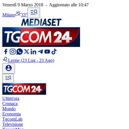
Venerdì 9 Marzo 2018
-
Aggiornato alle
10:47
Milano
33°
Leone
(23 Lug - 23 Ago)
Ultim'ora
Cronaca
Mondo
Economia
TgcomLab
Televisione