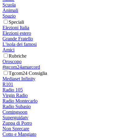
Scuola
Animali
Spazio
Speciali
Elezioni Italia
Elezioni estero
Grande Fratello
L'isola dei famosi
Amici
Rubriche
Oroscopo
#tgcom24amarcord
Tgcom24 Consiglia
Mediaset Infinity
R101
Radio 105
Virgin Radio
Radio Montecarlo
Radio Subasio
Comingsoon
Superguidatv
Zuppa di Porro
Non Sprecare
Cotto e Mangiato