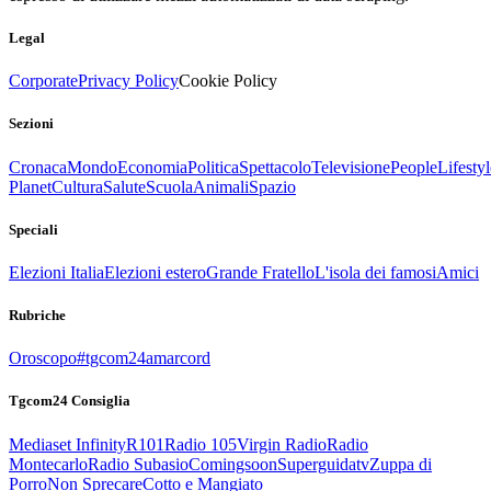
Legal
Corporate
Privacy Policy
Cookie Policy
Sezioni
Cronaca
Mondo
Economia
Politica
Spettacolo
Televisione
People
Lifestyl
Planet
Cultura
Salute
Scuola
Animali
Spazio
Speciali
Elezioni Italia
Elezioni estero
Grande Fratello
L'isola dei famosi
Amici
Rubriche
Oroscopo
#tgcom24amarcord
Tgcom24 Consiglia
Mediaset Infinity
R101
Radio 105
Virgin Radio
Radio
Montecarlo
Radio Subasio
Comingsoon
Superguidatv
Zuppa di
Porro
Non Sprecare
Cotto e Mangiato