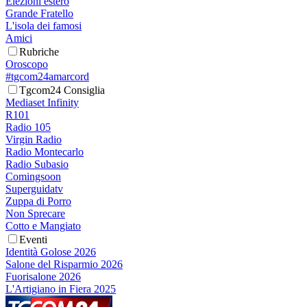
Elezioni estero
Grande Fratello
L'isola dei famosi
Amici
Rubriche
Oroscopo
#tgcom24amarcord
Tgcom24 Consiglia
Mediaset Infinity
R101
Radio 105
Virgin Radio
Radio Montecarlo
Radio Subasio
Comingsoon
Superguidatv
Zuppa di Porro
Non Sprecare
Cotto e Mangiato
Eventi
Identità Golose 2026
Salone del Risparmio 2026
Fuorisalone 2026
L'Artigiano in Fiera 2025