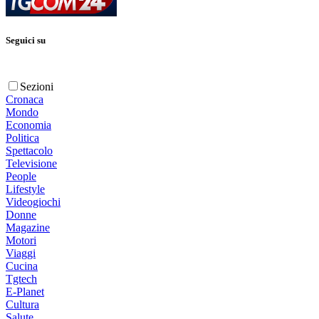
Seguici su
Sezioni
Cronaca
Mondo
Economia
Politica
Spettacolo
Televisione
People
Lifestyle
Videogiochi
Donne
Magazine
Motori
Viaggi
Cucina
Tgtech
E-Planet
Cultura
Salute