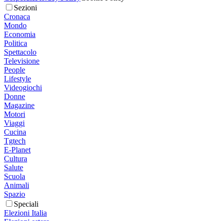
Sezioni
Cronaca
Mondo
Economia
Politica
Spettacolo
Televisione
People
Lifestyle
Videogiochi
Donne
Magazine
Motori
Viaggi
Cucina
Tgtech
E-Planet
Cultura
Salute
Scuola
Animali
Spazio
Speciali
Elezioni Italia