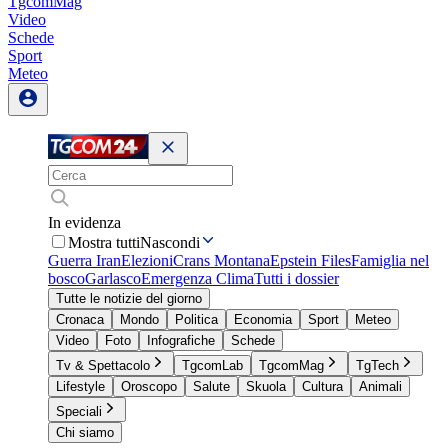
TgcomMag
Video
Schede
Sport
Meteo
In evidenza
Mostra tutti
Nascondi
Guerra Iran
Elezioni
Crans Montana
Epstein Files
Famiglia nel
bosco
Garlasco
Emergenza Clima
Tutti i dossier
Tutte le notizie del giorno
Cronaca
Mondo
Politica
Economia
Sport
Meteo
Video
Foto
Infografiche
Schede
Tv & Spettacolo
TgcomLab
TgcomMag
TgTech
Lifestyle
Oroscopo
Salute
Skuola
Cultura
Animali
Speciali
Chi siamo