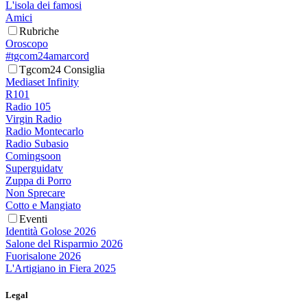
L'isola dei famosi
Amici
Rubriche
Oroscopo
#tgcom24amarcord
Tgcom24 Consiglia
Mediaset Infinity
R101
Radio 105
Virgin Radio
Radio Montecarlo
Radio Subasio
Comingsoon
Superguidatv
Zuppa di Porro
Non Sprecare
Cotto e Mangiato
Eventi
Identità Golose 2026
Salone del Risparmio 2026
Fuorisalone 2026
L'Artigiano in Fiera 2025
Legal