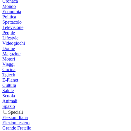
Cronaca
Mondo
Economia
Politica
Spettacolo
Televisione
People
Lifestyle
Videogiochi
Donne
Magazine
Motori
Viaggi
Cucina
Tgtech
E-Planet
Cultura
Salute
Scuola
Animali
Spazio
Speciali
Elezioni Italia
Elezioni estero
Grande Fratello