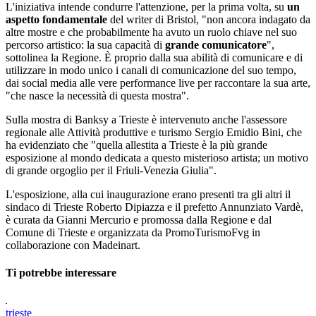
L'iniziativa intende condurre l'attenzione, per la prima volta, su
un
aspetto fondamentale
del writer di Bristol, "non ancora indagato da
altre mostre e che probabilmente ha avuto un ruolo chiave nel suo
percorso artistico: la sua capacità di
grande comunicatore
",
sottolinea la Regione. È proprio dalla sua abilità di comunicare e di
utilizzare in modo unico i canali di comunicazione del suo tempo,
dai social media alle vere performance live per raccontare la sua arte,
"che nasce la necessità di questa mostra".
Sulla mostra di Banksy a Trieste è intervenuto anche l'assessore
regionale alle Attività produttive e turismo Sergio Emidio Bini, che
ha evidenziato che "quella allestita a Trieste è la più grande
esposizione al mondo dedicata a questo misterioso artista; un motivo
di grande orgoglio per il Friuli-Venezia Giulia".
L'esposizione, alla cui inaugurazione erano presenti tra gli altri il
sindaco di Trieste Roberto Dipiazza e il prefetto Annunziato Vardè,
è curata da Gianni Mercurio e promossa dalla Regione e dal
Comune di Trieste e organizzata da PromoTurismoFvg in
collaborazione con Madeinart.
Ti potrebbe interessare
trieste