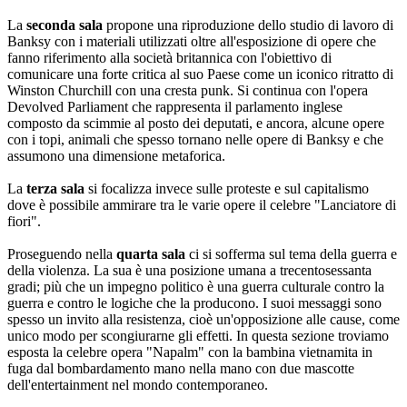
La
seconda sala
propone una riproduzione dello studio di lavoro di
Banksy con i materiali utilizzati oltre all'esposizione di opere che
fanno riferimento alla società britannica con l'obiettivo di
comunicare una forte critica al suo Paese come un iconico ritratto di
Winston Churchill con una cresta punk. Si continua con l'opera
Devolved Parliament che rappresenta il parlamento inglese
composto da scimmie al posto dei deputati, e ancora, alcune opere
con i topi, animali che spesso tornano nelle opere di Banksy e che
assumono una dimensione metaforica.
La
terza sala
si focalizza invece sulle proteste e sul capitalismo
dove è possibile ammirare tra le varie opere il celebre "Lanciatore di
fiori".
Proseguendo nella
quarta sala
ci si sofferma sul tema della guerra e
della violenza. La sua è una posizione umana a trecentosessanta
gradi; più che un impegno politico è una guerra culturale contro la
guerra e contro le logiche che la producono. I suoi messaggi sono
spesso un invito alla resistenza, cioè un'opposizione alle cause, come
unico modo per scongiurarne gli effetti. In questa sezione troviamo
esposta la celebre opera "Napalm" con la bambina vietnamita in
fuga dal bombardamento mano nella mano con due mascotte
dell'entertainment nel mondo contemporaneo.