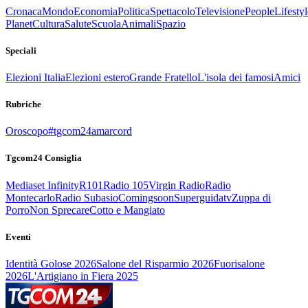
Cronaca
Mondo
Economia
Politica
Spettacolo
Televisione
People
Lifestyl
Planet
Cultura
Salute
Scuola
Animali
Spazio
Speciali
Elezioni Italia
Elezioni estero
Grande Fratello
L'isola dei famosi
Amici
Rubriche
Oroscopo
#tgcom24amarcord
Tgcom24 Consiglia
Mediaset Infinity
R101
Radio 105
Virgin Radio
Radio
Montecarlo
Radio Subasio
Comingsoon
Superguidatv
Zuppa di
Porro
Non Sprecare
Cotto e Mangiato
Eventi
Identità Golose 2026
Salone del Risparmio 2026
Fuorisalone
2026
L'Artigiano in Fiera 2025