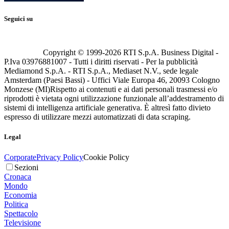
Seguici su
Copyright © 1999-
2026
RTI S.p.A. Business Digital -
P.Iva 03976881007 - Tutti i diritti riservati - Per la pubblicità
Mediamond S.p.A. - RTI S.p.A., Mediaset N.V., sede legale
Amsterdam (Paesi Bassi) - Uffici Viale Europa 46, 20093 Cologno
Monzese (MI)
Rispetto ai contenuti e ai dati personali trasmessi e/o
riprodotti è vietata ogni utilizzazione funzionale all’addestramento di
sistemi di intelligenza artificiale generativa. È altresì fatto divieto
espresso di utilizzare mezzi automatizzati di data scraping.
Legal
Corporate
Privacy Policy
Cookie Policy
Sezioni
Cronaca
Mondo
Economia
Politica
Spettacolo
Televisione