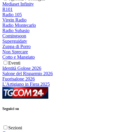
Mediaset Infinity
R101
Radio 105
Virgin Radio
Radio Montecarlo
Radio Subasio
Comingsoon
Superguidatv
Zuppa di Porro
Non Sprecare
Cotto e Mangiato
Eventi
Identità Golose 2026
Salone del Risparmio 2026
Fuorisalone 2026
L'Artigiano in Fiera 2025
Seguici su
Sezioni