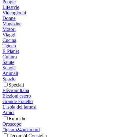
People
Lifestyle
Videogiochi
Donne
Magazine
Motori
Viaggi
Cucina
Tgtech
E-Planet
Cultura
Salute
Scuola
Animali
Spazio
Speciali
Elezioni Italia
Elezioni estero
Grande Fratello
L'isola dei famosi
Amici
Rubriche
Oroscopo
#tgcom24amarcord
Tgcom24 Consiglia