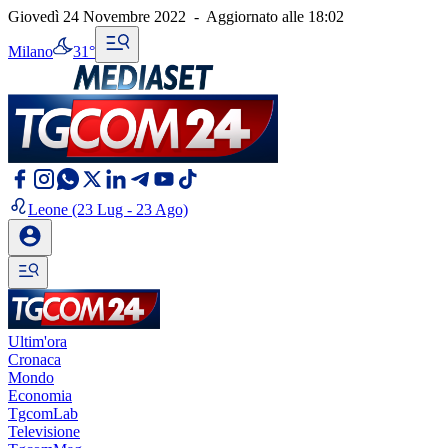
Giovedì 24 Novembre 2022
-
Aggiornato alle
18:02
Milano
31°
Leone
(23 Lug - 23 Ago)
Ultim'ora
Cronaca
Mondo
Economia
TgcomLab
Televisione