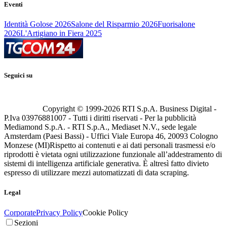
Eventi
Identità Golose 2026
Salone del Risparmio 2026
Fuorisalone
2026
L'Artigiano in Fiera 2025
Seguici su
Copyright © 1999-
2026
RTI S.p.A. Business Digital -
P.Iva 03976881007 - Tutti i diritti riservati - Per la pubblicità
Mediamond S.p.A. - RTI S.p.A., Mediaset N.V., sede legale
Amsterdam (Paesi Bassi) - Uffici Viale Europa 46, 20093 Cologno
Monzese (MI)
Rispetto ai contenuti e ai dati personali trasmessi e/o
riprodotti è vietata ogni utilizzazione funzionale all’addestramento di
sistemi di intelligenza artificiale generativa. È altresì fatto divieto
espresso di utilizzare mezzi automatizzati di data scraping.
Legal
Corporate
Privacy Policy
Cookie Policy
Sezioni