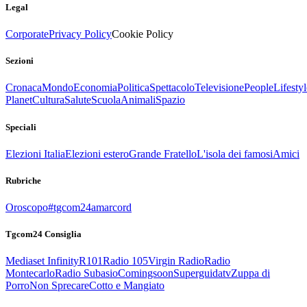
Legal
Corporate
Privacy Policy
Cookie Policy
Sezioni
Cronaca
Mondo
Economia
Politica
Spettacolo
Televisione
People
Lifestyl
Planet
Cultura
Salute
Scuola
Animali
Spazio
Speciali
Elezioni Italia
Elezioni estero
Grande Fratello
L'isola dei famosi
Amici
Rubriche
Oroscopo
#tgcom24amarcord
Tgcom24 Consiglia
Mediaset Infinity
R101
Radio 105
Virgin Radio
Radio
Montecarlo
Radio Subasio
Comingsoon
Superguidatv
Zuppa di
Porro
Non Sprecare
Cotto e Mangiato