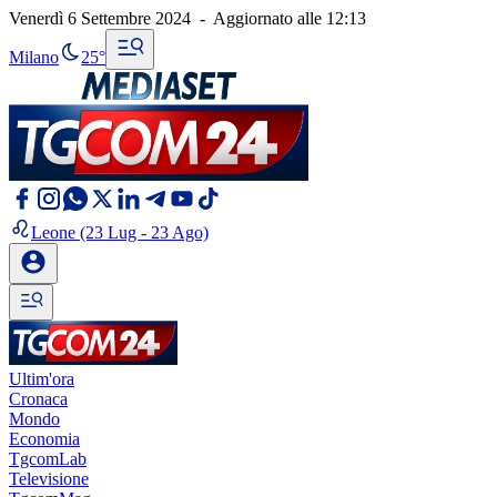
Venerdì 6 Settembre 2024
-
Aggiornato alle
12:13
Milano
25°
Leone
(23 Lug - 23 Ago)
Ultim'ora
Cronaca
Mondo
Economia
TgcomLab
Televisione