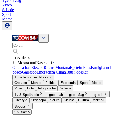
TgcomMag
Video
Schede
Sport
Meteo
In evidenza
Mostra tutti
Nascondi
Guerra Iran
Elezioni
Crans Montana
Epstein Files
Famiglia nel
bosco
Garlasco
Emergenza Clima
Tutti i dossier
Tutte le notizie del giorno
Cronaca
Mondo
Politica
Economia
Sport
Meteo
Video
Foto
Infografiche
Schede
Tv & Spettacolo
TgcomLab
TgcomMag
TgTech
Lifestyle
Oroscopo
Salute
Skuola
Cultura
Animali
Speciali
Chi siamo