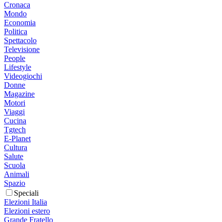
Cronaca
Mondo
Economia
Politica
Spettacolo
Televisione
People
Lifestyle
Videogiochi
Donne
Magazine
Motori
Viaggi
Cucina
Tgtech
E-Planet
Cultura
Salute
Scuola
Animali
Spazio
Speciali
Elezioni Italia
Elezioni estero
Grande Fratello