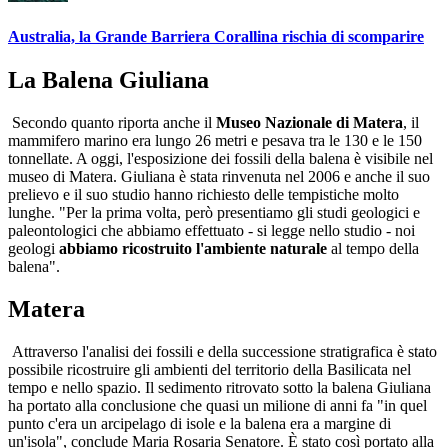
Australia, la Grande Barriera Corallina rischia di scomparire
La Balena Giuliana
Secondo quanto riporta anche il
Museo Nazionale di Matera
, il
mammifero marino era lungo 26 metri e pesava tra le 130 e le 150
tonnellate. A oggi, l'esposizione dei fossili della balena è visibile nel
museo di Matera. Giuliana è stata rinvenuta nel 2006 e anche il suo
prelievo e il suo studio hanno richiesto delle tempistiche molto
lunghe. "Per la prima volta, però presentiamo gli studi geologici e
paleontologici che abbiamo effettuato - si legge nello studio - noi
geologi
abbiamo ricostruito l'ambiente naturale
al tempo della
balena".
Matera
Attraverso l'analisi dei fossili e della successione stratigrafica è stato
possibile ricostruire gli ambienti del territorio della Basilicata nel
tempo e nello spazio. Il sedimento ritrovato sotto la balena Giuliana
ha portato alla conclusione che quasi un milione di anni fa "in quel
punto c'era un arcipelago di isole e la balena era a margine di
un'isola", conclude Maria Rosaria Senatore. È stato così portato alla