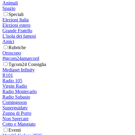
Animali
Spazio
Speciali
Elezioni Italia
Elezioni estero
Grande Fratello
L'isola dei famosi
Amici
Rubriche
Oroscopo
#tgcom24amarcord
Tgcom24 Consiglia
Mediaset Infinity
R101
Radio 105
Virgin Radio
Radio Montecarlo
Radio Subasio
Comingsoon
Superguidatv
Zuppa di Porro
Non Sprecare
Cotto e Mangiato
Eventi