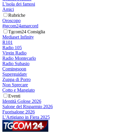
L'isola dei famosi
Amici
Rubriche
Oroscopo
#tgcom24amarcord
Tgcom24 Consiglia
Mediaset Infinity
R101
Radio 105
Virgin Radio
Radio Montecarlo
Radio Subasio
Comingsoon
Superguidatv
Zuppa di Porro
Non Sprecare
Cotto e Mangiato
Eventi
Identità Golose 2026
Salone del Risparmio 2026
Fuorisalone 2026
L'Artigiano in Fiera 2025