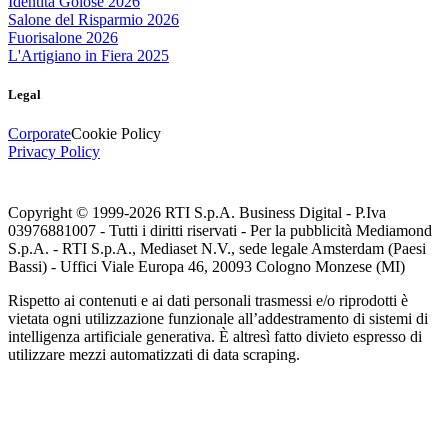
Identità Golose 2026
Salone del Risparmio 2026
Fuorisalone 2026
L'Artigiano in Fiera 2025
Legal
Corporate
Cookie Policy
Privacy Policy
Copyright © 1999-
2026
RTI S.p.A. Business Digital - P.Iva
03976881007 - Tutti i diritti riservati - Per la pubblicità Mediamond
S.p.A. - RTI S.p.A., Mediaset N.V., sede legale Amsterdam (Paesi
Bassi) - Uffici Viale Europa 46, 20093 Cologno Monzese (MI)
Rispetto ai contenuti e ai dati personali trasmessi e/o riprodotti è
vietata ogni utilizzazione funzionale all’addestramento di sistemi di
intelligenza artificiale generativa. È altresì fatto divieto espresso di
utilizzare mezzi automatizzati di data scraping.