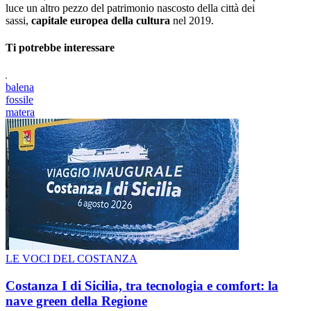
luce un altro pezzo del patrimonio nascosto della città dei
sassi,
capitale europea della cultura
nel 2019.
Ti potrebbe interessare
balena
fossile
matera
LE VOCI DEL COSTANZA
Costanza I di Sicilia, tra tecnologia e comfort: la
nave green della Regione