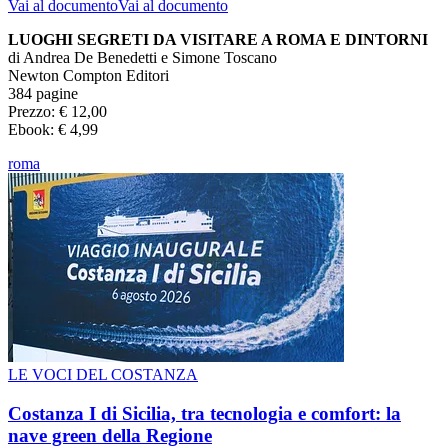
Vai al documento
Vai al documento
LUOGHI SEGRETI DA VISITARE A ROMA E DINTORNI
di Andrea De Benedetti e Simone Toscano
Newton Compton Editori
384 pagine
Prezzo: € 12,00
Ebook: € 4,99
roma
LE VOCI DEL COSTANZA
Costanza I di Sicilia, tra tecnologia e comfort: la
nave green della Regione