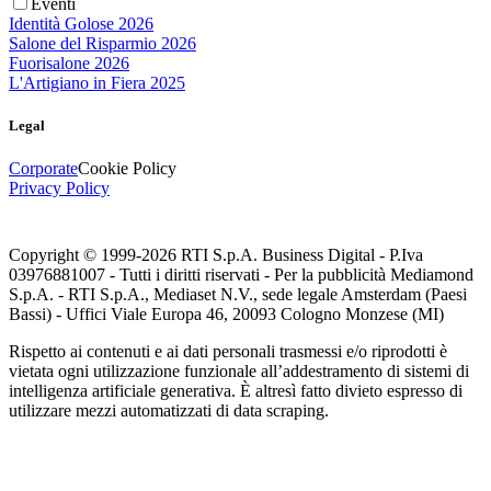
Eventi
Identità Golose 2026
Salone del Risparmio 2026
Fuorisalone 2026
L'Artigiano in Fiera 2025
Legal
Corporate
Cookie Policy
Privacy Policy
Copyright © 1999-
2026
RTI S.p.A. Business Digital - P.Iva
03976881007 - Tutti i diritti riservati - Per la pubblicità Mediamond
S.p.A. - RTI S.p.A., Mediaset N.V., sede legale Amsterdam (Paesi
Bassi) - Uffici Viale Europa 46, 20093 Cologno Monzese (MI)
Rispetto ai contenuti e ai dati personali trasmessi e/o riprodotti è
vietata ogni utilizzazione funzionale all’addestramento di sistemi di
intelligenza artificiale generativa. È altresì fatto divieto espresso di
utilizzare mezzi automatizzati di data scraping.