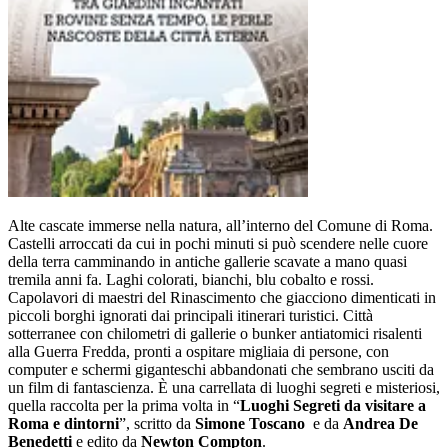
Alte cascate immerse nella natura, all’interno del Comune di Roma.
Castelli arroccati da cui in pochi minuti si può scendere nelle cuore
della terra camminando in antiche gallerie scavate a mano quasi
tremila anni fa. Laghi colorati, bianchi, blu cobalto e rossi.
Capolavori di maestri del Rinascimento che giacciono dimenticati in
piccoli borghi ignorati dai principali itinerari turistici. Città
sotterranee con chilometri di gallerie o bunker antiatomici risalenti
alla Guerra Fredda, pronti a ospitare migliaia di persone, con
computer e schermi giganteschi abbandonati che sembrano usciti da
un film di fantascienza. È una carrellata di luoghi segreti e misteriosi,
quella raccolta per la prima volta in “
Luoghi Segreti da visitare a
Roma e dintorni
”, scritto da
Simone Toscano
e da
Andrea De
Benedetti
e edito da
Newton Compton
.