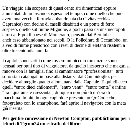
Un viaggio alla scoperta di quasi cento siti dimenticati eppure
ammantati di un fascino sospeso nel tempo, come quello che può
avere una vecchia ferrovia abbandonata (la Civitavecchia-
Capranica) con decine di caselli disabitati e un ponte di ferro
sospeso, quello sul fiume Mignone, a pochi passi da una necropoli
etrusca. E poi il paese di Monterano, pensato dal Bernini e
anch’esso abbandonato nei secoli. O la Polledrara di Cecanibbo, un
alveo di fiume preistorico con i resti di decine di elefanti risalenti a
oltre trecentomila anni fa.
I capitoli sono scritti come fossero un piccolo romanzo e sono
pensati per ogni tipo di viaggiatore, da quello inesperto che magari si
muove con la famiglia, fino al camminatore “professionista”: tutti
sono stati catalogati in base alla distanza dal Campidoglio, per
decidere al meglio quanto allontanarsi dalla Capitale. E quindi ecco
quelli “entro dieci chilometri”, “entro venti”, “entro trenta” e infine
“tra i quaranta e i sessanta”, dunque a non più di un’ora di
macchina. In più, in ogni capitolo è presente un Qr Code che,
fotografato con lo smartphone, farà aprire il navigatore con la meta
già inserita.
Per gentile concessione di Newton Compton, pubblichiamo per i
lettori di Tgcom24 un estratto del libro: