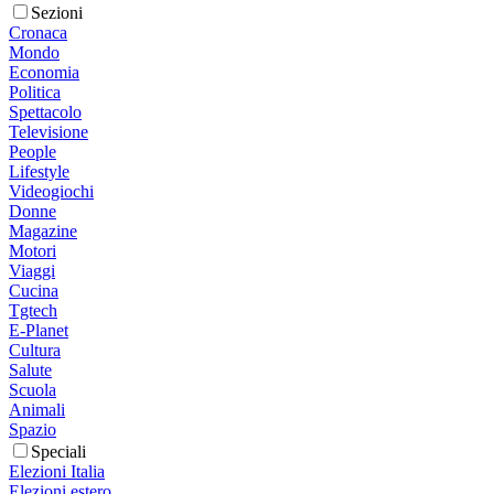
Sezioni
Cronaca
Mondo
Economia
Politica
Spettacolo
Televisione
People
Lifestyle
Videogiochi
Donne
Magazine
Motori
Viaggi
Cucina
Tgtech
E-Planet
Cultura
Salute
Scuola
Animali
Spazio
Speciali
Elezioni Italia
Elezioni estero