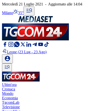
Mercoledì 21 Luglio 2021
-
Aggiornato alle
14:04
Milano
35°
Leone
(23 Lug - 23 Ago)
Ultim'ora
Cronaca
Mondo
Economia
TgcomLab
Televisione