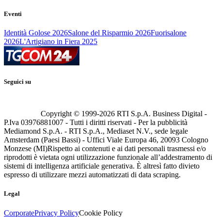
Eventi
Identità Golose 2026
Salone del Risparmio 2026
Fuorisalone
2026
L'Artigiano in Fiera 2025
Seguici su
Copyright © 1999-
2026
RTI S.p.A. Business Digital -
P.Iva 03976881007 - Tutti i diritti riservati - Per la pubblicità
Mediamond S.p.A. - RTI S.p.A., Mediaset N.V., sede legale
Amsterdam (Paesi Bassi) - Uffici Viale Europa 46, 20093 Cologno
Monzese (MI)
Rispetto ai contenuti e ai dati personali trasmessi e/o
riprodotti è vietata ogni utilizzazione funzionale all’addestramento di
sistemi di intelligenza artificiale generativa. È altresì fatto divieto
espresso di utilizzare mezzi automatizzati di data scraping.
Legal
Corporate
Privacy Policy
Cookie Policy