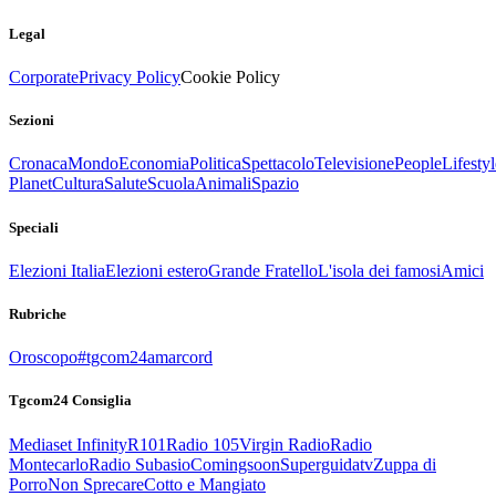
Legal
Corporate
Privacy Policy
Cookie Policy
Sezioni
Cronaca
Mondo
Economia
Politica
Spettacolo
Televisione
People
Lifestyl
Planet
Cultura
Salute
Scuola
Animali
Spazio
Speciali
Elezioni Italia
Elezioni estero
Grande Fratello
L'isola dei famosi
Amici
Rubriche
Oroscopo
#tgcom24amarcord
Tgcom24 Consiglia
Mediaset Infinity
R101
Radio 105
Virgin Radio
Radio
Montecarlo
Radio Subasio
Comingsoon
Superguidatv
Zuppa di
Porro
Non Sprecare
Cotto e Mangiato