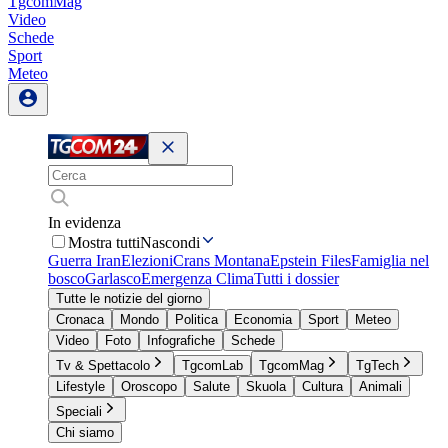
TgcomMag
Video
Schede
Sport
Meteo
In evidenza
Mostra tutti
Nascondi
Guerra Iran
Elezioni
Crans Montana
Epstein Files
Famiglia nel
bosco
Garlasco
Emergenza Clima
Tutti i dossier
Tutte le notizie del giorno
Cronaca
Mondo
Politica
Economia
Sport
Meteo
Video
Foto
Infografiche
Schede
Tv & Spettacolo
TgcomLab
TgcomMag
TgTech
Lifestyle
Oroscopo
Salute
Skuola
Cultura
Animali
Speciali
Chi siamo