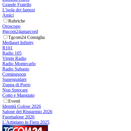
Grande Fratello
L'isola dei famosi
Amici
Rubriche
Oroscopo
#tgcom24amarcord
Tgcom24 Consiglia
Mediaset Infinity
R101
Radio 105
Virgin Radio
Radio Montecarlo
Radio Subasio
Comingsoon
Superguidatv
Zuppa di Porro
Non Sprecare
Cotto e Mangiato
Eventi
Identità Golose 2026
Salone del Risparmio 2026
Fuorisalone 2026
L'Artigiano in Fiera 2025