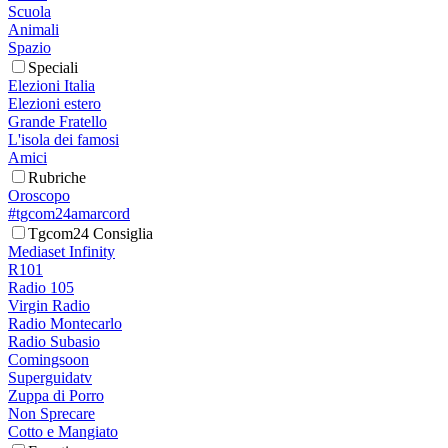
Scuola
Animali
Spazio
Speciali
Elezioni Italia
Elezioni estero
Grande Fratello
L'isola dei famosi
Amici
Rubriche
Oroscopo
#tgcom24amarcord
Tgcom24 Consiglia
Mediaset Infinity
R101
Radio 105
Virgin Radio
Radio Montecarlo
Radio Subasio
Comingsoon
Superguidatv
Zuppa di Porro
Non Sprecare
Cotto e Mangiato