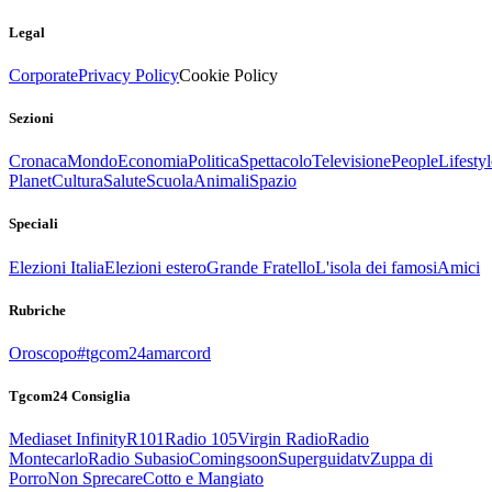
Legal
Corporate
Privacy Policy
Cookie Policy
Sezioni
Cronaca
Mondo
Economia
Politica
Spettacolo
Televisione
People
Lifestyl
Planet
Cultura
Salute
Scuola
Animali
Spazio
Speciali
Elezioni Italia
Elezioni estero
Grande Fratello
L'isola dei famosi
Amici
Rubriche
Oroscopo
#tgcom24amarcord
Tgcom24 Consiglia
Mediaset Infinity
R101
Radio 105
Virgin Radio
Radio
Montecarlo
Radio Subasio
Comingsoon
Superguidatv
Zuppa di
Porro
Non Sprecare
Cotto e Mangiato