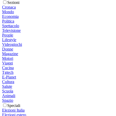
Sezioni
Cronaca
Mondo
Economia
Politica
Spettacolo
Televisione
People
Lifestyle
Videogiochi
Donne
Magazine
Motori
Viaggi
Cucina
Tgtech
E-Planet
Cultura
Salute
Scuola
Animali
Spazio
Speciali
Elezioni Italia
Elezioni estero