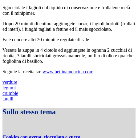
Sgocciolate i fagioli dal liquido di conservazione e frullatene metà
con il minipimer.
Dopo 20 minuti di cottura aggiungete l'orzo, i fagioli borlotti (frullati
ed interi), i funghi tagliati a fettine ed il mais sgocciolato.
Fate cuocere altri 20 minuti e regolate di sale.
Versate la zuppa in 4 ciotole ed aggiungete in ognuna 2 cucchiai di
ricotta, 3 taralli sbriciolati grossolanamente, un filo di olio e qualche
fogliolina di basilico.
Seguite la ricetta su:
www.bettinaincucina.com
verdure
legumi
crumble
taralli
Sullo stesso tema
Cookies con avena, cioccolato e zucca