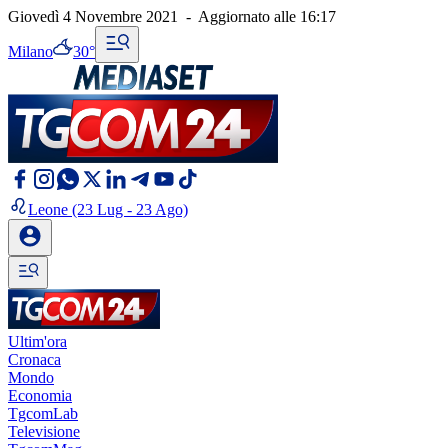
Giovedì 4 Novembre 2021
-
Aggiornato alle
16:17
Milano
30°
Leone
(23 Lug - 23 Ago)
Ultim'ora
Cronaca
Mondo
Economia
TgcomLab
Televisione