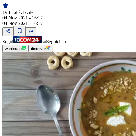
Difficoltà:
facile
04 Nov 2021 - 16:17
04 Nov 2021 - 16:17
Segui
su
Seguici su
whatsapp
discover