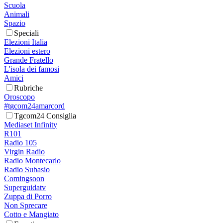
Scuola
Animali
Spazio
Speciali
Elezioni Italia
Elezioni estero
Grande Fratello
L'isola dei famosi
Amici
Rubriche
Oroscopo
#tgcom24amarcord
Tgcom24 Consiglia
Mediaset Infinity
R101
Radio 105
Virgin Radio
Radio Montecarlo
Radio Subasio
Comingsoon
Superguidatv
Zuppa di Porro
Non Sprecare
Cotto e Mangiato