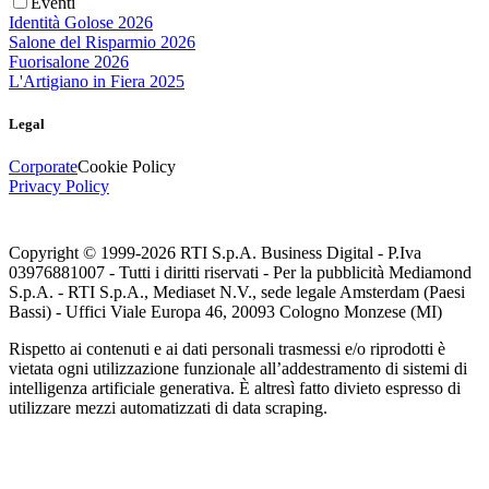
Eventi
Identità Golose 2026
Salone del Risparmio 2026
Fuorisalone 2026
L'Artigiano in Fiera 2025
Legal
Corporate
Cookie Policy
Privacy Policy
Copyright © 1999-
2026
RTI S.p.A. Business Digital - P.Iva
03976881007 - Tutti i diritti riservati - Per la pubblicità Mediamond
S.p.A. - RTI S.p.A., Mediaset N.V., sede legale Amsterdam (Paesi
Bassi) - Uffici Viale Europa 46, 20093 Cologno Monzese (MI)
Rispetto ai contenuti e ai dati personali trasmessi e/o riprodotti è
vietata ogni utilizzazione funzionale all’addestramento di sistemi di
intelligenza artificiale generativa. È altresì fatto divieto espresso di
utilizzare mezzi automatizzati di data scraping.