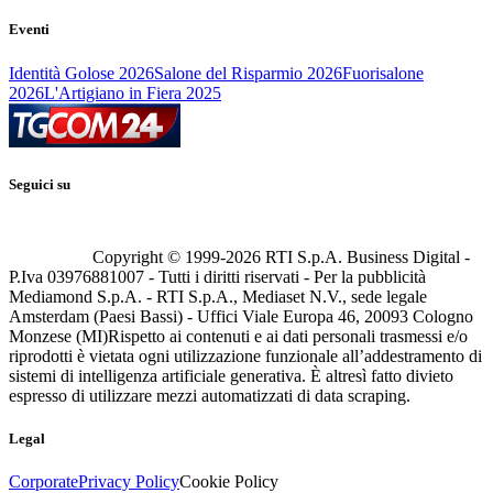
Eventi
Identità Golose 2026
Salone del Risparmio 2026
Fuorisalone
2026
L'Artigiano in Fiera 2025
Seguici su
Copyright © 1999-
2026
RTI S.p.A. Business Digital -
P.Iva 03976881007 - Tutti i diritti riservati - Per la pubblicità
Mediamond S.p.A. - RTI S.p.A., Mediaset N.V., sede legale
Amsterdam (Paesi Bassi) - Uffici Viale Europa 46, 20093 Cologno
Monzese (MI)
Rispetto ai contenuti e ai dati personali trasmessi e/o
riprodotti è vietata ogni utilizzazione funzionale all’addestramento di
sistemi di intelligenza artificiale generativa. È altresì fatto divieto
espresso di utilizzare mezzi automatizzati di data scraping.
Legal
Corporate
Privacy Policy
Cookie Policy