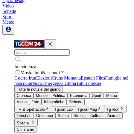
TgcomMag
Video
Schede
Sport
Meteo
In evidenza
Mostra tutti
Nascondi
Guerra Iran
Elezioni
Crans Montana
Epstein Files
Famiglia nel
bosco
Garlasco
Emergenza Clima
Tutti i dossier
Tutte le notizie del giorno
Cronaca
Mondo
Politica
Economia
Sport
Meteo
Video
Foto
Infografiche
Schede
Tv & Spettacolo
TgcomLab
TgcomMag
TgTech
Lifestyle
Oroscopo
Salute
Skuola
Cultura
Animali
Speciali
Chi siamo