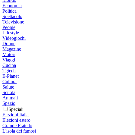
Mondo
Economia
Politica
Spettacolo
Televisione
People
Lifestyle
Videogiochi
Donne
Magazine
Motori
Viaggi
Cucina
Tgtech
E-Planet
Cultura
Salute
Scuola
Animali
Spazio
Speciali
Elezioni Italia
Elezioni estero
Grande Fratello
L'isola dei famosi