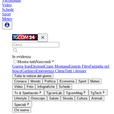
TgcomMag
Video
Schede
Sport
Meteo
In evidenza
Mostra tutti
Nascondi
Guerra Iran
Elezioni
Crans Montana
Epstein Files
Famiglia nel
bosco
Garlasco
Emergenza Clima
Tutti i dossier
Tutte le notizie del giorno
Cronaca
Mondo
Politica
Economia
Sport
Meteo
Video
Foto
Infografiche
Schede
Tv & Spettacolo
TgcomLab
TgcomMag
TgTech
Lifestyle
Oroscopo
Salute
Skuola
Cultura
Animali
Speciali
Chi siamo