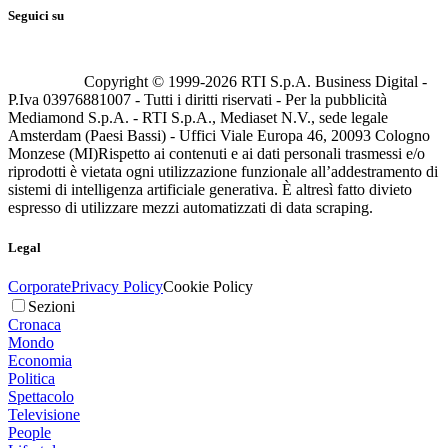
Seguici su
Copyright © 1999-
2026
RTI S.p.A. Business Digital -
P.Iva 03976881007 - Tutti i diritti riservati - Per la pubblicità
Mediamond S.p.A. - RTI S.p.A., Mediaset N.V., sede legale
Amsterdam (Paesi Bassi) - Uffici Viale Europa 46, 20093 Cologno
Monzese (MI)
Rispetto ai contenuti e ai dati personali trasmessi e/o
riprodotti è vietata ogni utilizzazione funzionale all’addestramento di
sistemi di intelligenza artificiale generativa. È altresì fatto divieto
espresso di utilizzare mezzi automatizzati di data scraping.
Legal
Corporate
Privacy Policy
Cookie Policy
Sezioni
Cronaca
Mondo
Economia
Politica
Spettacolo
Televisione
People