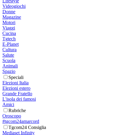
Lifestyle
Videogiochi
Donne
Magazine
Motori
Viaggi
Cucina
Tgtech
E-Planet
Cultura
Salute
Scuola
Animali
Spazio
Speciali
Elezioni Italia
Elezioni estero
Grande Fratello
L'isola dei famosi
Amici
Rubriche
Oroscopo
#tgcom24amarcord
Tgcom24 Consiglia
Mediaset Infinity