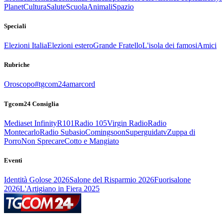
Planet
Cultura
Salute
Scuola
Animali
Spazio
Speciali
Elezioni Italia
Elezioni estero
Grande Fratello
L'isola dei famosi
Amici
Rubriche
Oroscopo
#tgcom24amarcord
Tgcom24 Consiglia
Mediaset Infinity
R101
Radio 105
Virgin Radio
Radio
Montecarlo
Radio Subasio
Comingsoon
Superguidatv
Zuppa di
Porro
Non Sprecare
Cotto e Mangiato
Eventi
Identità Golose 2026
Salone del Risparmio 2026
Fuorisalone
2026
L'Artigiano in Fiera 2025