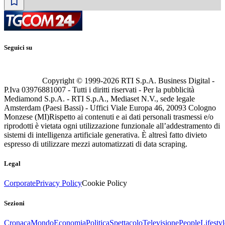
Seguici su
Copyright © 1999-
2026
RTI S.p.A. Business Digital -
P.Iva 03976881007 - Tutti i diritti riservati - Per la pubblicità
Mediamond S.p.A. - RTI S.p.A., Mediaset N.V., sede legale
Amsterdam (Paesi Bassi) - Uffici Viale Europa 46, 20093 Cologno
Monzese (MI)
Rispetto ai contenuti e ai dati personali trasmessi e/o
riprodotti è vietata ogni utilizzazione funzionale all’addestramento di
sistemi di intelligenza artificiale generativa. È altresì fatto divieto
espresso di utilizzare mezzi automatizzati di data scraping.
Legal
Corporate
Privacy Policy
Cookie Policy
Sezioni
Cronaca
Mondo
Economia
Politica
Spettacolo
Televisione
People
Lifestyl