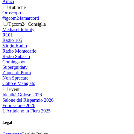
Amici
Rubriche
Oroscopo
#tgcom24amarcord
Tgcom24 Consiglia
Mediaset Infinity
R101
Radio 105
Virgin Radio
Radio Montecarlo
Radio Subasio
Comingsoon
Superguidatv
Zuppa di Porro
Non Sprecare
Cotto e Mangiato
Eventi
Identità Golose 2026
Salone del Risparmio 2026
Fuorisalone 2026
L'Artigiano in Fiera 2025
Legal