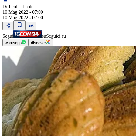
Difficoltà:
facile
10 Mag 2022 - 07:00
10 Mag 2022 - 07:00
Segui
su
Seguici su
whatsapp
discover