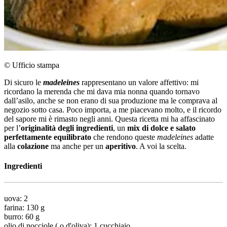
© Ufficio stampa
Di sicuro le
madeleines
rappresentano un valore affettivo: mi
ricordano la merenda che mi dava mia nonna quando tornavo
dall’asilo, anche se non erano di sua produzione ma le comprava al
negozio sotto casa. Poco importa, a me piacevano molto, e il ricordo
del sapore mi è rimasto negli anni. Questa ricetta mi ha affascinato
per l’
originalità degli ingredienti
, un
mix di dolce e salato
perfettamente equilibrato
che rendono queste
madeleines
adatte
alla
colazione
ma anche per un
aperitivo
. A voi la scelta.
Ingredienti
uova: 2
farina: 130 g
burro: 60 g
olio di nocciole ( o d'oliva): 1 cucchiaio