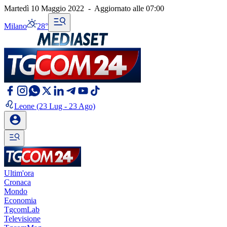
Martedì 10 Maggio 2022
-
Aggiornato alle
07:00
Milano
28°
Leone
(23 Lug - 23 Ago)
Ultim'ora
Cronaca
Mondo
Economia
TgcomLab
Televisione