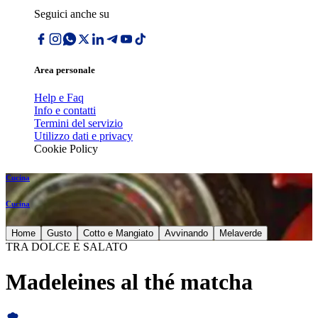
Seguici anche su
Area personale
Help e Faq
Info e contatti
Termini del servizio
Utilizzo dati e privacy
Cookie Policy
Cucina
Cucina
Home
Gusto
Cotto e Mangiato
Avvinando
Melaverde
TRA DOLCE E SALATO
Madeleines al thé matcha