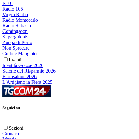
R101
Radio 105
Virgin Radio
Radio Montecarlo
Radio Subasio
Comingsoon
Superguidatv
Zuppa di Porro
Non Sprecare
Cotto e Mangiato
Eventi
Identità Golose 2026
Salone del Risparmio 2026
Fuorisalone 2026
L'Artigiano in Fiera 2025
Seguici su
Sezioni
Cronaca