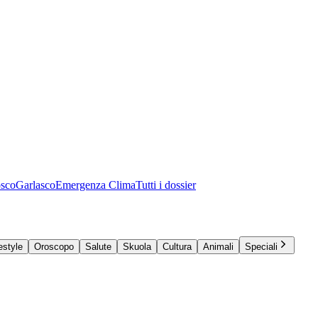
osco
Garlasco
Emergenza Clima
Tutti i dossier
estyle
Oroscopo
Salute
Skuola
Cultura
Animali
Speciali