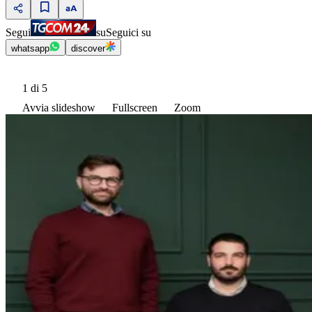
Segui
su
Seguici su
whatsapp
discover
1
di 5
Avvia slideshow
Fullscreen
Zoom