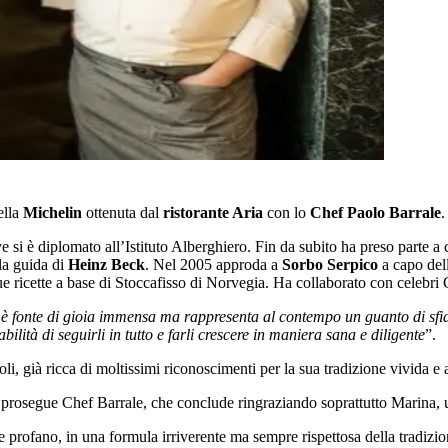
ella
Michelin
ottenuta dal
ristorante Aria
con lo
Chef Paolo Barrale
ove si è diplomato all’Istituto Alberghiero. Fin da subito ha preso parte 
la guida di
Heinz Beck
. Nel 2005 approda a
Sorbo Serpico
a capo dell
sue ricette a base di Stoccafisso di Norvegia. Ha collaborato con celebri
è fonte di gioia immensa ma rappresenta al contempo un guanto di sfid
ilità di seguirli in tutto e farli crescere in maniera sana e diligente
”.
i, già ricca di moltissimi riconoscimenti per la sua tradizione vivida e 
 prosegue Chef Barrale, che conclude ringraziando soprattutto Marina, u
 e profano, in una formula irriverente ma sempre rispettosa della tradizio