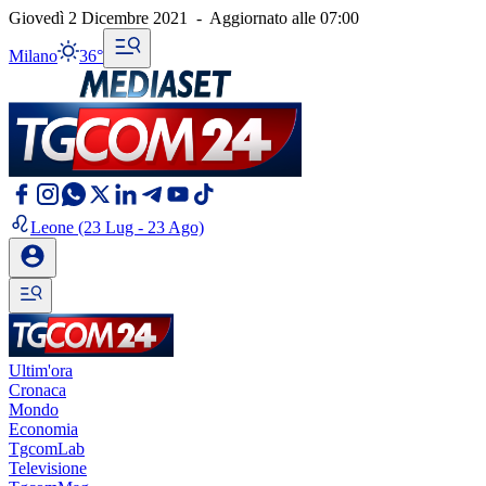
Giovedì 2 Dicembre 2021
-
Aggiornato alle
07:00
Milano
36°
Leone
(23 Lug - 23 Ago)
Ultim'ora
Cronaca
Mondo
Economia
TgcomLab
Televisione