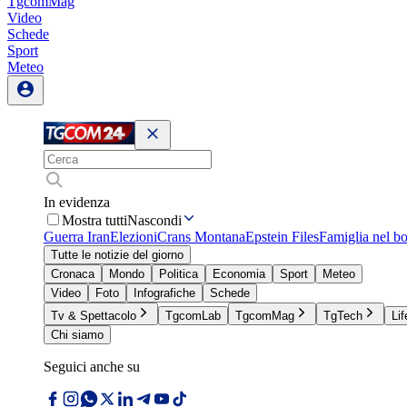
TgcomMag
Video
Schede
Sport
Meteo
In evidenza
Mostra tutti
Nascondi
Guerra Iran
Elezioni
Crans Montana
Epstein Files
Famiglia nel b
Tutte le notizie del giorno
Cronaca
Mondo
Politica
Economia
Sport
Meteo
Video
Foto
Infografiche
Schede
Tv & Spettacolo
TgcomLab
TgcomMag
TgTech
Lif
Chi siamo
Seguici anche su