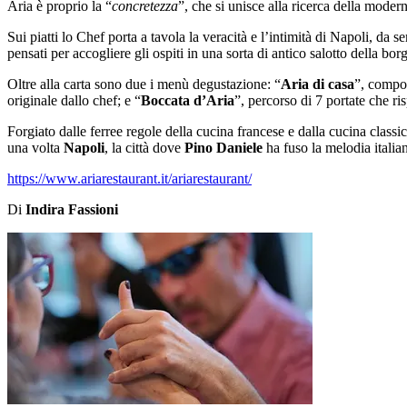
Aria è proprio la “
concretezza
”, che si unisce alla ricerca della modern
Sui piatti lo Chef porta a tavola la veracità e l’intimità di Napoli, d
pensati per accogliere gli ospiti in una sorta di antico salotto della 
Oltre alla carta sono due i menù degustazione: “
Aria di casa
”, compos
originale dallo chef; e “
Boccata d’Aria
”, percorso di 7 portate che ri
Forgiato dalle ferree regole della cucina francese e dalla cucina class
una volta
Napoli
, la città dove
Pino Daniele
ha fuso la melodia italia
https://www.ariarestaurant.it/ariarestaurant/
Di
Indira Fassioni