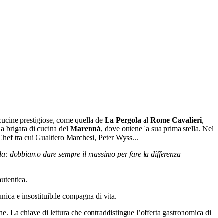
.
a cucine prestigiose, come quella de
La Pergola
al
Rome Cavalieri
,
a brigata di cucina del
Marennà
, dove ottiene la sua prima stella. Nel
 Chef tra cui Gualtiero Marchesi, Peter Wyss...
a: dobbiamo dare sempre il massimo per fare la differenza
–
autentica.
nica e insostituibile compagna di vita.
ne. La chiave di lettura che contraddistingue l’offerta gastronomica di