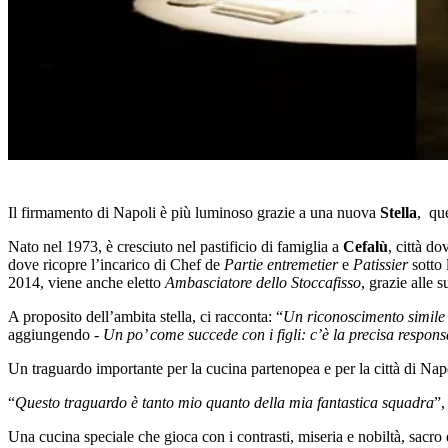
Il firmamento di Napoli è più luminoso grazie a una nuova
Stella
, qu
Nato nel 1973, è cresciuto nel pastificio di famiglia a
Cefalù
, città d
dove ricopre l’incarico di Chef de
Partie entremetier
e
Patissier
sotto 
2014, viene anche eletto
Ambasciatore dello Stoccafisso
, grazie alle 
A proposito dell’ambita stella, ci racconta: “
Un riconoscimento simile 
aggiungendo -
Un po’ come succede con i figli: c’è la precisa responsab
Un traguardo importante per la cucina partenopea e per la città di Napol
“
Questo traguardo è tanto mio quanto della mia fantastica squadra
”,
Una cucina speciale che gioca con i contrasti, miseria e nobiltà, sacro