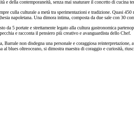
ità e della contemporaneità, senza mai snaturare il concetto di cucina ter
a sempre culla culturale a metà tra sperimentazioni e tradizione. Quasi 45
borghesia napoletana. Una dimora intima, composta da due sale con 30 como
to da 5 portate e strettamente legato alla cultura gastronomica partenopea
specchia e racconta il pensiero più creativo e avanguardista dello Chef.
ica, Barrale non disdegna una personale e coraggiosa reinterpretazione, a
na al blues oltreoceano, si dimostra maestra di coraggio e curiosità, ri