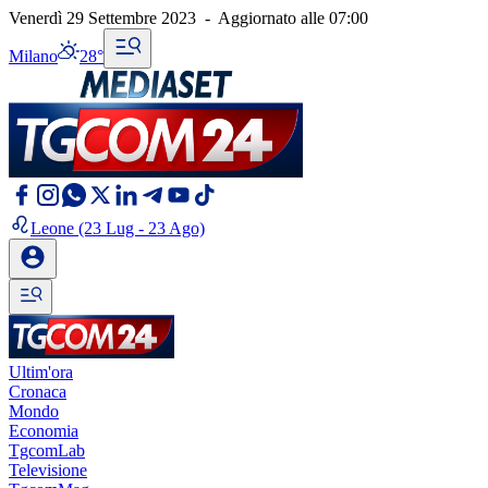
Venerdì 29 Settembre 2023
-
Aggiornato alle
07:00
Milano
28°
Leone
(23 Lug - 23 Ago)
Ultim'ora
Cronaca
Mondo
Economia
TgcomLab
Televisione