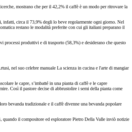
Ricerche, mostrano che per il 42,2% il caffè è un modo per ritrovare la
, infatti, circa il 73,9% degli lo beve regolarmente ogni giorno. Nel
atica restano le modalità preferite con cui gli italiani preparano il
uovi processi produttivi e di trasporto (58,3%) e desiderano che questo
 Artusi, nel suo celebre manuale La scienza in cucina e l'arte di mangiar
colare le capre, s’imbatté in una pianta di caffè e le capre
re. Così il pastore decise di abbrustolire i semi della pianta come
a loro bevanda tradizionale e il caffè divenne una bevanda popolare
4, quando il compositore ed esploratore Pietro Della Valle inviò notizie