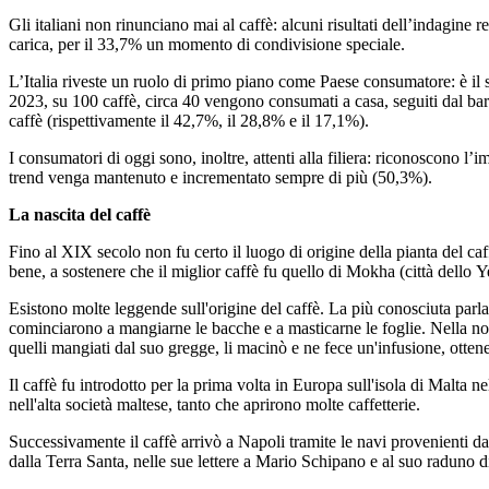
Gli italiani non rinunciano mai al caffè: alcuni risultati dell’indagin
carica, per il 33,7% un momento di condivisione speciale.
L’Italia riveste un ruolo di primo piano come Paese consumatore: è il s
2023, su 100 caffè, circa 40 vengono consumati a casa, seguiti dal bar
caffè (rispettivamente il 42,7%, il 28,8% e il 17,1%).
I consumatori di oggi sono, inoltre, attenti alla filiera: riconoscono l
trend venga mantenuto e incrementato sempre di più (50,3%).
La nascita del caffè
Fino al XIX secolo non fu certo il luogo di origine della pianta del caf
bene, a sostenere che il miglior caffè fu quello di Mokha (città dello 
Esistono molte leggende sull'origine del caffè. La più conosciuta parla
cominciarono a mangiarne le bacche e a masticarne le foglie. Nella not
quelli mangiati dal suo gregge, li macinò e ne fece un'infusione, ottene
Il caffè fu introdotto per la prima volta in Europa sull'isola di Malta
nell'alta società maltese, tanto che aprirono molte caffetterie.
Successivamente il caffè arrivò a Napoli tramite le navi provenienti da
dalla Terra Santa, nelle sue lettere a Mario Schipano e al suo raduno d