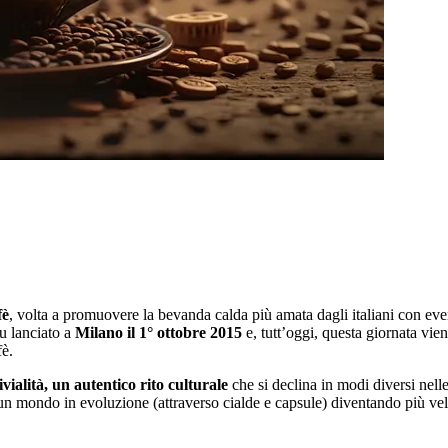
fè
, volta a promuovere la bevanda calda più amata dagli italiani con even
u lanciato a
Milano il 1° ottobre 2015
e, tutt’oggi, questa giornata vie
fè.
ialità, un autentico rito culturale
che si declina in modi diversi nelle
n un mondo in evoluzione (attraverso cialde e capsule) diventando più v