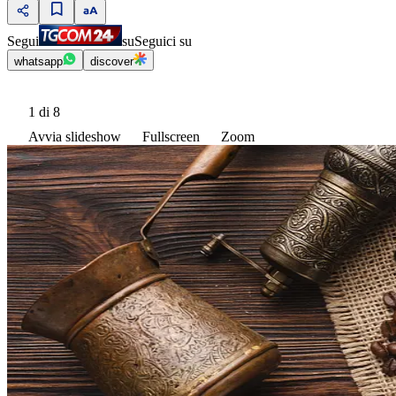
Segui
su
Seguici su
whatsapp
discover
1
di 8
Avvia slideshow
Fullscreen
Zoom