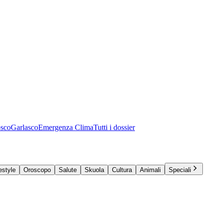
osco
Garlasco
Emergenza Clima
Tutti i dossier
estyle
Oroscopo
Salute
Skuola
Cultura
Animali
Speciali