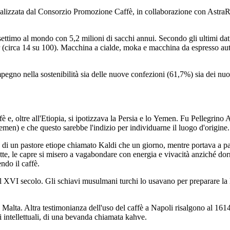
e realizzata dal Consorzio Promozione Caffè, in collaborazione con Astra
ettimo al mondo con 5,2 milioni di sacchi annui. Secondo gli ultimi dati
 (circa 14 su 100). Macchina a cialde, moka e macchina da espresso autom
’impegno nella sostenibilità sia delle nuove confezioni (61,7%) sia dei n
fè e, oltre all'Etiopia, si ipotizzava la Persia e lo Yemen. Fu Pellegrino
Yemen) e che questo sarebbe l'indizio per individuarne il luogo d'origine.
 di un pastore etiope chiamato Kaldi che un giorno, mentre portava a pas
te, le capre si misero a vagabondare con energia e vivacità anziché dormi
ndo il caffè.
 nel XVI secolo. Gli schiavi musulmani turchi lo usavano per preparare l
 Malta. Altra testimonianza dell'uso del caffè a Napoli risalgono al 161
i intellettuali, di una bevanda chiamata kahve.