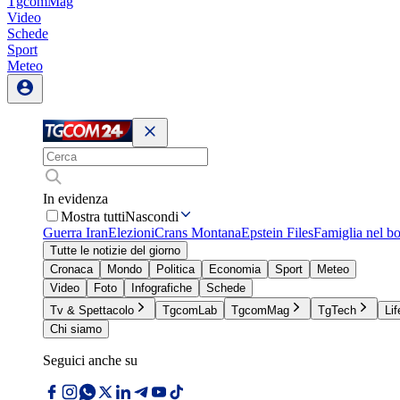
TgcomMag
Video
Schede
Sport
Meteo
In evidenza
Mostra tutti
Nascondi
Guerra Iran
Elezioni
Crans Montana
Epstein Files
Famiglia nel b
Tutte le notizie del giorno
Cronaca
Mondo
Politica
Economia
Sport
Meteo
Video
Foto
Infografiche
Schede
Tv & Spettacolo
TgcomLab
TgcomMag
TgTech
Lif
Chi siamo
Seguici anche su