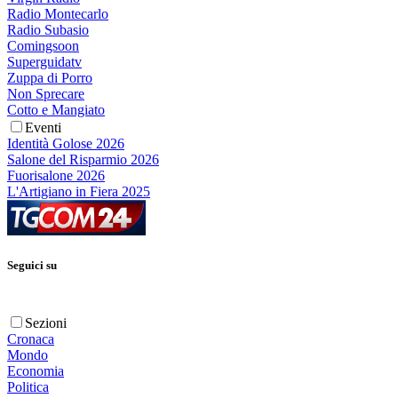
Radio Montecarlo
Radio Subasio
Comingsoon
Superguidatv
Zuppa di Porro
Non Sprecare
Cotto e Mangiato
Eventi
Identità Golose 2026
Salone del Risparmio 2026
Fuorisalone 2026
L'Artigiano in Fiera 2025
Seguici su
Sezioni
Cronaca
Mondo
Economia
Politica