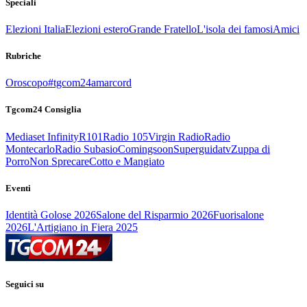
Speciali
Elezioni Italia
Elezioni estero
Grande Fratello
L'isola dei famosi
Amici
Rubriche
Oroscopo
#tgcom24amarcord
Tgcom24 Consiglia
Mediaset Infinity
R101
Radio 105
Virgin Radio
Radio
Montecarlo
Radio Subasio
Comingsoon
Superguidatv
Zuppa di
Porro
Non Sprecare
Cotto e Mangiato
Eventi
Identità Golose 2026
Salone del Risparmio 2026
Fuorisalone
2026
L'Artigiano in Fiera 2025
Seguici su