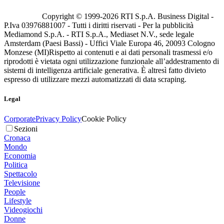
Copyright © 1999-
2026
RTI S.p.A. Business Digital -
P.Iva 03976881007 - Tutti i diritti riservati - Per la pubblicità
Mediamond S.p.A. - RTI S.p.A., Mediaset N.V., sede legale
Amsterdam (Paesi Bassi) - Uffici Viale Europa 46, 20093 Cologno
Monzese (MI)
Rispetto ai contenuti e ai dati personali trasmessi e/o
riprodotti è vietata ogni utilizzazione funzionale all’addestramento di
sistemi di intelligenza artificiale generativa. È altresì fatto divieto
espresso di utilizzare mezzi automatizzati di data scraping.
Legal
Corporate
Privacy Policy
Cookie Policy
Sezioni
Cronaca
Mondo
Economia
Politica
Spettacolo
Televisione
People
Lifestyle
Videogiochi
Donne