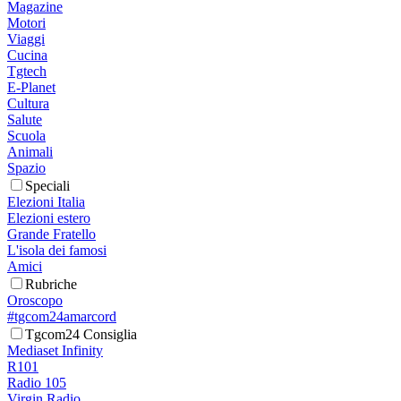
Magazine
Motori
Viaggi
Cucina
Tgtech
E-Planet
Cultura
Salute
Scuola
Animali
Spazio
Speciali
Elezioni Italia
Elezioni estero
Grande Fratello
L'isola dei famosi
Amici
Rubriche
Oroscopo
#tgcom24amarcord
Tgcom24 Consiglia
Mediaset Infinity
R101
Radio 105
Virgin Radio