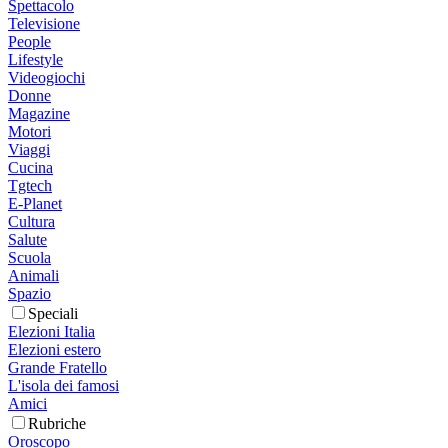
Spettacolo
Televisione
People
Lifestyle
Videogiochi
Donne
Magazine
Motori
Viaggi
Cucina
Tgtech
E-Planet
Cultura
Salute
Scuola
Animali
Spazio
Speciali
Elezioni Italia
Elezioni estero
Grande Fratello
L'isola dei famosi
Amici
Rubriche
Oroscopo