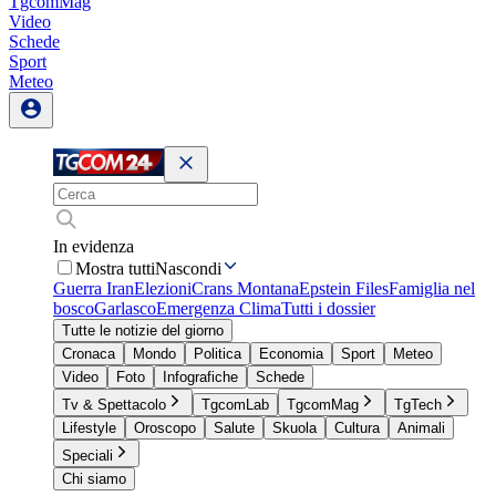
TgcomMag
Video
Schede
Sport
Meteo
In evidenza
Mostra tutti
Nascondi
Guerra Iran
Elezioni
Crans Montana
Epstein Files
Famiglia nel
bosco
Garlasco
Emergenza Clima
Tutti i dossier
Tutte le notizie del giorno
Cronaca
Mondo
Politica
Economia
Sport
Meteo
Video
Foto
Infografiche
Schede
Tv & Spettacolo
TgcomLab
TgcomMag
TgTech
Lifestyle
Oroscopo
Salute
Skuola
Cultura
Animali
Speciali
Chi siamo