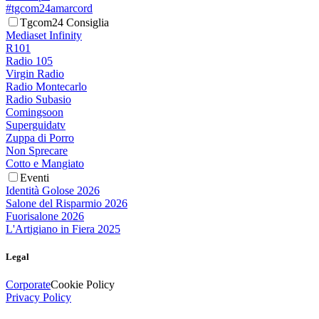
#tgcom24amarcord
Tgcom24 Consiglia
Mediaset Infinity
R101
Radio 105
Virgin Radio
Radio Montecarlo
Radio Subasio
Comingsoon
Superguidatv
Zuppa di Porro
Non Sprecare
Cotto e Mangiato
Eventi
Identità Golose 2026
Salone del Risparmio 2026
Fuorisalone 2026
L'Artigiano in Fiera 2025
Legal
Corporate
Cookie Policy
Privacy Policy