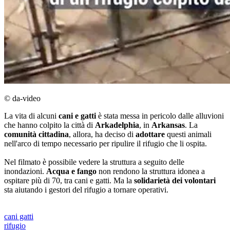
© da-video
La vita di alcuni
cani e gatti
è stata messa in pericolo dalle alluvioni
che hanno colpito la città di
Arkadelphia
, in
Arkansas
. La
comunità cittadina
, allora, ha deciso di
adottare
questi animali
nell'arco di tempo necessario per ripulire il rifugio che li ospita.
Nel filmato è possibile vedere la struttura a seguito delle
inondazioni.
Acqua e fango
non rendono la struttura idonea a
ospitare più di 70, tra cani e gatti. Ma la
solidarietà dei volontari
sta aiutando i gestori del rifugio a tornare operativi.
cani gatti
rifugio