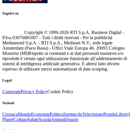
Seguici su
Copyright © 1999-
2026
RTI S.p.A. Business Digital -
P.Iva 03976881007 - Tutti i diritti riservati - Per la pubblicità
Mediamond S.p.A. - RTI S.p.A., Mediaset N.V., sede legale
Amsterdam (Paesi Bassi) - Uffici Viale Europa 46, 20093 Cologno
Monzese (MI)
Rispetto ai contenuti e ai dati personali trasmessi e/o
riprodotti è vietata ogni utilizzazione funzionale all’addestramento di
sistemi di intelligenza artificiale generativa. È altresì fatto divieto
espresso di utilizzare mezzi automatizzati di data scraping.
Legal
Corporate
Privacy Policy
Cookie Policy
Sezioni
Cronaca
Mondo
Economia
Politica
Spettacolo
Televisione
People
Lifestyl
Planet
Cultura
Salute
Scuola
Animali
Spazio