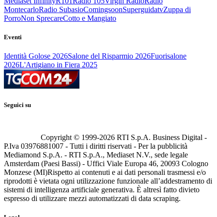
Mediaset Infinity
R101
Radio 105
Virgin Radio
Radio
Montecarlo
Radio Subasio
Comingsoon
Superguidatv
Zuppa di
Porro
Non Sprecare
Cotto e Mangiato
Eventi
Identità Golose 2026
Salone del Risparmio 2026
Fuorisalone
2026
L'Artigiano in Fiera 2025
Seguici su
Copyright © 1999-
2026
RTI S.p.A. Business Digital -
P.Iva 03976881007 - Tutti i diritti riservati - Per la pubblicità
Mediamond S.p.A. - RTI S.p.A., Mediaset N.V., sede legale
Amsterdam (Paesi Bassi) - Uffici Viale Europa 46, 20093 Cologno
Monzese (MI)
Rispetto ai contenuti e ai dati personali trasmessi e/o
riprodotti è vietata ogni utilizzazione funzionale all’addestramento di
sistemi di intelligenza artificiale generativa. È altresì fatto divieto
espresso di utilizzare mezzi automatizzati di data scraping.