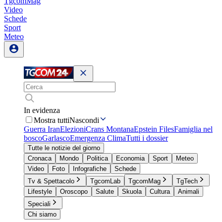
TgcomMag
Video
Schede
Sport
Meteo
In evidenza
Mostra tutti
Nascondi
Guerra Iran
Elezioni
Crans Montana
Epstein Files
Famiglia nel
bosco
Garlasco
Emergenza Clima
Tutti i dossier
Tutte le notizie del giorno
Cronaca
Mondo
Politica
Economia
Sport
Meteo
Video
Foto
Infografiche
Schede
Tv & Spettacolo
TgcomLab
TgcomMag
TgTech
Lifestyle
Oroscopo
Salute
Skuola
Cultura
Animali
Speciali
Chi siamo