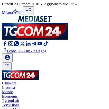
Lunedì 29 Ottobre 2018
-
Aggiornato alle
14:57
Milano
32°
Leone
(23 Lug - 23 Ago)
Ultim'ora
Cronaca
Mondo
Economia
TgcomLab
Televisione