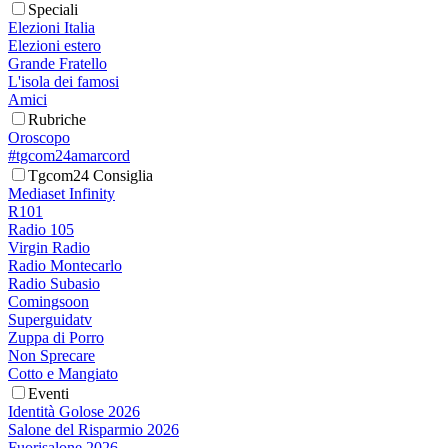
Speciali
Elezioni Italia
Elezioni estero
Grande Fratello
L'isola dei famosi
Amici
Rubriche
Oroscopo
#tgcom24amarcord
Tgcom24 Consiglia
Mediaset Infinity
R101
Radio 105
Virgin Radio
Radio Montecarlo
Radio Subasio
Comingsoon
Superguidatv
Zuppa di Porro
Non Sprecare
Cotto e Mangiato
Eventi
Identità Golose 2026
Salone del Risparmio 2026
Fuorisalone 2026