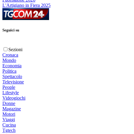
L'Artigiano in Fiera 2025
Seguici su
Sezioni
Cronaca
Mondo
Economia
Politica
Spettacolo
Televisione
People
Lifestyle
Videogiochi
Donne
Magazine
Motori
Viaggi
Cucina
Tgtech