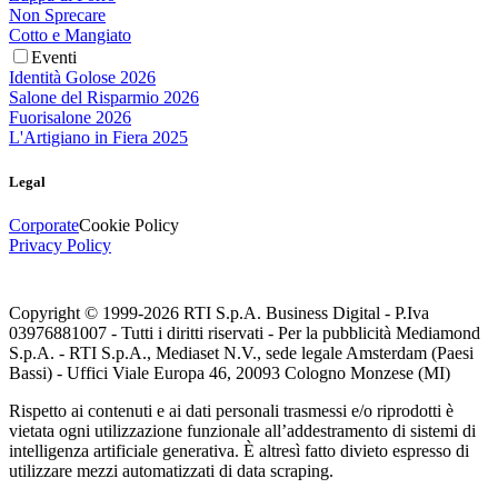
Non Sprecare
Cotto e Mangiato
Eventi
Identità Golose 2026
Salone del Risparmio 2026
Fuorisalone 2026
L'Artigiano in Fiera 2025
Legal
Corporate
Cookie Policy
Privacy Policy
Copyright © 1999-
2026
RTI S.p.A. Business Digital - P.Iva
03976881007 - Tutti i diritti riservati - Per la pubblicità Mediamond
S.p.A. - RTI S.p.A., Mediaset N.V., sede legale Amsterdam (Paesi
Bassi) - Uffici Viale Europa 46, 20093 Cologno Monzese (MI)
Rispetto ai contenuti e ai dati personali trasmessi e/o riprodotti è
vietata ogni utilizzazione funzionale all’addestramento di sistemi di
intelligenza artificiale generativa. È altresì fatto divieto espresso di
utilizzare mezzi automatizzati di data scraping.