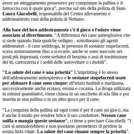
avere un atteggiamento possessivo per conquistare la pallina o il
fantoccio con il quale gioca", precisa sul sito della polizia di Stato
Laura Giacobelli
, responsabile del Centro allevamento e
addestramento cani della polizia di Nettuno.
Alla base del loro addestramento c'è il gioco e l'odore viene
associato al divertimento
. "A differenza del cane antiesplosivo che
si siede quando fiuta qualche ordigno - sottolineano gli agenti
addestratori - il cane antidroga, in presenza di sostanze stupefacenti,
scava animosamente fino a scovarle, anche se sono nascoste nei
posti più impensati, come serbatoi di benzina o assi di trasmissione
dei tir, carrozzeria e i sedili delle autovetture o i mobili".
"La salute del cane è una priorità"
L'imprinting è lo stesso
dell'addestramento antiesplosivo e
le sostanze stupefacenti usate
per abituare il cane sono cinque
: all'inizio hashish e marijuana,
successivamente anche ecstasy, eroina e cocaina. La droga utilizzata
in minimi quantitativi, viene chiusa in un sacchetto di tela fitta e poi
inserita in una pallina o in un altro gioco per il cane.
"La conquista della pallina ad ogni costo è per il cane un gioco, ma
è anche il modo per rendere felice il suo conduttore.
Nessun cane
sniffa o mangia queste sostanze
", ci tiene a precisare Giacobelli: "I
cani si ammalerebbero e non possiamo permetterci di perdere la
nostra linfa vitale.
La salute del cane rimane sempre la priorità
".