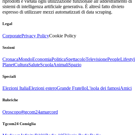
riprodotti è vietata ogni utilizzazione funzionale all’addestramento di
sistemi di intelligenza artificiale generativa. È altresì fatto divieto
espresso di utilizzare mezzi automatizzati di data scraping.
Legal
Corporate
Privacy Policy
Cookie Policy
Sezioni
Cronaca
Mondo
Economia
Politica
Spettacolo
Televisione
People
Lifestyl
Planet
Cultura
Salute
Scuola
Animali
Spazio
Speciali
Elezioni Italia
Elezioni estero
Grande Fratello
L'isola dei famosi
Amici
Rubriche
Oroscopo
#tgcom24amarcord
Tgcom24 Consiglia