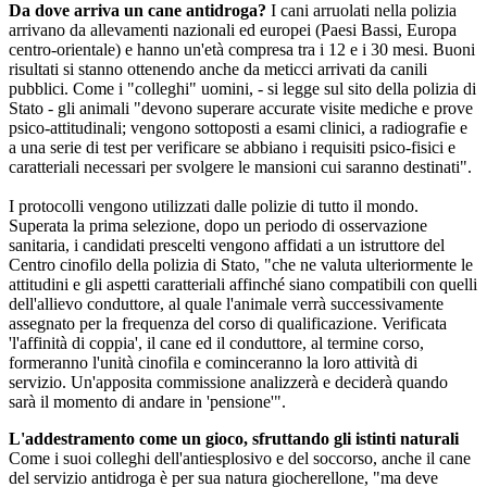
Da dove arriva un cane antidroga?
I cani arruolati nella polizia
arrivano da allevamenti nazionali ed europei (Paesi Bassi, Europa
centro-orientale) e hanno un'età compresa tra i 12 e i 30 mesi. Buoni
risultati si stanno ottenendo anche da meticci arrivati da canili
pubblici. Come i "colleghi" uomini, - si legge sul sito della polizia di
Stato - gli animali "devono superare accurate visite mediche e prove
psico-attitudinali; vengono sottoposti a esami clinici, a radiografie e
a una serie di test per verificare se abbiano i requisiti psico-fisici e
caratteriali necessari per svolgere le mansioni cui saranno destinati".
I protocolli vengono utilizzati dalle polizie di tutto il mondo.
Superata la prima selezione, dopo un periodo di osservazione
sanitaria, i candidati prescelti vengono affidati a un istruttore del
Centro cinofilo della polizia di Stato, "che ne valuta ulteriormente le
attitudini e gli aspetti caratteriali affinché siano compatibili con quelli
dell'allievo conduttore, al quale l'animale verrà successivamente
assegnato per la frequenza del corso di qualificazione. Verificata
'l'affinità di coppia', il cane ed il conduttore, al termine corso,
formeranno l'unità cinofila e cominceranno la loro attività di
servizio. Un'apposita commissione analizzerà e deciderà quando
sarà il momento di andare in 'pensione'".
L'addestramento come un gioco, sfruttando gli istinti naturali
Come i suoi colleghi dell'antiesplosivo e del soccorso, anche il cane
del servizio antidroga è per sua natura giocherellone, "ma deve