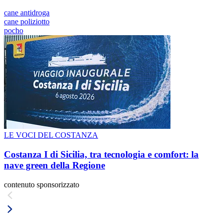
cane antidroga
cane poliziotto
pocho
LE VOCI DEL COSTANZA
Costanza I di Sicilia, tra tecnologia e comfort: la
nave green della Regione
contenuto sponsorizzato