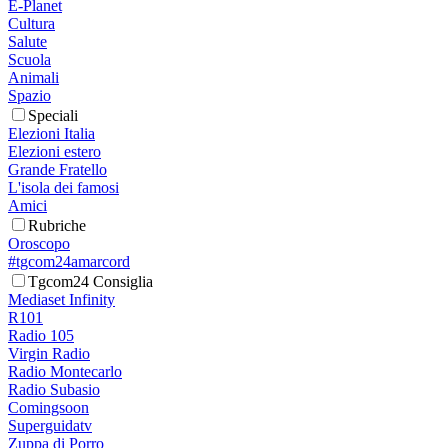
E-Planet
Cultura
Salute
Scuola
Animali
Spazio
Speciali
Elezioni Italia
Elezioni estero
Grande Fratello
L'isola dei famosi
Amici
Rubriche
Oroscopo
#tgcom24amarcord
Tgcom24 Consiglia
Mediaset Infinity
R101
Radio 105
Virgin Radio
Radio Montecarlo
Radio Subasio
Comingsoon
Superguidatv
Zuppa di Porro