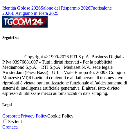
Identità Golose 2026
Salone del Risparmio 2026
Fuorisalone
2026
L'Artigiano in Fiera 2025
Seguici su
Copyright © 1999-
2026
RTI S.p.A. Business Digital -
P.Iva 03976881007 - Tutti i diritti riservati - Per la pubblicità
Mediamond S.p.A. - RTI S.p.A., Mediaset N.V., sede legale
Amsterdam (Paesi Bassi) - Uffici Viale Europa 46, 20093 Cologno
Monzese (MI)
Rispetto ai contenuti e ai dati personali trasmessi e/o
riprodotti è vietata ogni utilizzazione funzionale all’addestramento di
sistemi di intelligenza artificiale generativa. È altresì fatto divieto
espresso di utilizzare mezzi automatizzati di data scraping.
Legal
Corporate
Privacy Policy
Cookie Policy
Sezioni
Cronaca