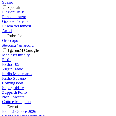
Spazio
Speciali
Elezioni Italia
Elezioni estero
Grande Fratello
L'isola dei famosi
Amici
Rubriche
Oroscopo
#tgcom24amarcord
Tgcom24 Consiglia
Mediaset Infinity
R101
Radio 105
Virgin Radio
Radio Montecarlo
Radio Subasio
Comingsoon
Superguidatv
Zuppa di Porro
Non Sprecare
Cotto e Mangiato
Eventi
Identità Golose 2026