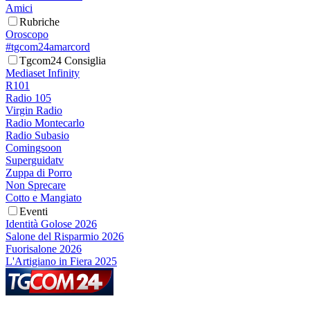
Amici
Rubriche
Oroscopo
#tgcom24amarcord
Tgcom24 Consiglia
Mediaset Infinity
R101
Radio 105
Virgin Radio
Radio Montecarlo
Radio Subasio
Comingsoon
Superguidatv
Zuppa di Porro
Non Sprecare
Cotto e Mangiato
Eventi
Identità Golose 2026
Salone del Risparmio 2026
Fuorisalone 2026
L'Artigiano in Fiera 2025