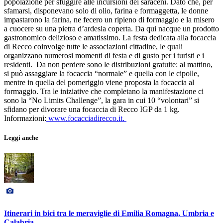
popolazione per sfuggire alle incursioni dei saraceni. Dato che, per
sfamarsi, disponevano solo di olio, farina e formaggetta, le donne
impastarono la farina, ne fecero un ripieno di formaggio e la misero
a cuocere su una pietra d’ardesia coperta. Da qui nacque un prodotto
gastronomico delizioso e amatissimo. La festa dedicata alla focaccia
di Recco coinvolge tutte le associazioni cittadine, le quali
organizzano numerosi momenti di festa e di gusto per i turisti e i
residenti. Da non perdere sono le distribuzioni gratuite: al mattino,
si può assaggiare la focaccia “normale” e quella con le cipolle,
mentre in quella del pomeriggio viene proposta la focaccia al
formaggio. Tra le iniziative che completano la manifestazione ci
sono la “No Limits Challenge”, la gara in cui 10 “volontari” si
sfidano per divorare una focaccia di Recco IGP da 1 kg.
Informazioni:
www.focacciadirecco.it.
Leggi anche
Itinerari in bici tra le meraviglie di Emilia Romagna, Umbria e
Calabria