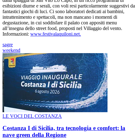
dalla spiaggia di San Vito Lo Capo, in un ricco programma di
esibizioni diurne e serali, con voli resi particolarmente suggestivi da
fantastici giochi di luci. Ci sono laboratori dedicati ai bambini,
intrattenimento e spettacoli, ma non mancano i momenti di
degustazione, in cui soddisfare il palato con appositi menu
all’insegna dello street food, proposti nel Villaggio del vento.
Informazioni:
www.festivalaquiloni.net.
sagre
weekend
LE VOCI DEL COSTANZA
Costanza I di Sicilia, tra tecnologia e comfort: la
nave green della Regione