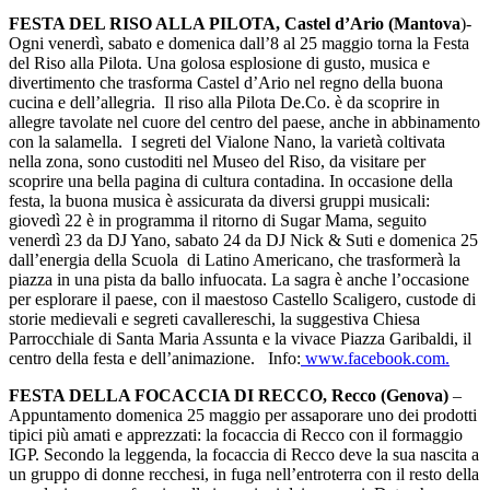
FESTA DEL RISO ALLA PILOTA, Castel d’Ario (Mantova
)-
Ogni venerdì, sabato e domenica dall’8 al 25 maggio torna la Festa
del Riso alla Pilota. Una golosa esplosione di gusto, musica e
divertimento che trasforma Castel d’Ario nel regno della buona
cucina e dell’allegria. Il riso alla Pilota De.Co. è da scoprire in
allegre tavolate nel cuore del centro del paese, anche in abbinamento
con la salamella. I segreti del Vialone Nano, la varietà coltivata
nella zona, sono custoditi nel Museo del Riso, da visitare per
scoprire una bella pagina di cultura contadina. In occasione della
festa, la buona musica è assicurata da diversi gruppi musicali:
giovedì 22 è in programma il ritorno di Sugar Mama, seguito
venerdì 23 da DJ Yano, sabato 24 da DJ Nick & Suti e domenica 25
dall’energia della Scuola di Latino Americano, che trasformerà la
piazza in una pista da ballo infuocata. La sagra è anche l’occasione
per esplorare il paese, con il maestoso Castello Scaligero, custode di
storie medievali e segreti cavallereschi, la suggestiva Chiesa
Parrocchiale di Santa Maria Assunta e la vivace Piazza Garibaldi, il
centro della festa e dell’animazione. Info:
www.facebook.com.
FESTA DELLA FOCACCIA DI RECCO, Recco (Genova)
–
Appuntamento domenica 25 maggio per assaporare uno dei prodotti
tipici più amati e apprezzati: la focaccia di Recco con il formaggio
IGP. Secondo la leggenda, la focaccia di Recco deve la sua nascita a
un gruppo di donne recchesi, in fuga nell’entroterra con il resto della