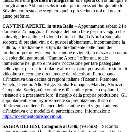
trascorrere una
giornata in allegria
all’aria aperta con la famiglia e
con gli amici. Abbiamo selezionati i più interessanti lungo tutto lo
Stivale: non resta che scegliere quello più vicino a noi e il nostro
gusto preferito.
CANTINE APERTE, in tutta Italia –
Appuntamenti sabato 24 e
domenica 25 maggio all’insegna del buon bere per un viaggio che
coinvolge le cantine e i vigneti di tutta Italia, da Nord a Sud, alla
scoperta di pregiati vini e di gustosi abbinamenti, incontrandone la
cultura, la tradizione e la tipicità direttamente dalle mani dei
produttori per un weekend tra cantine e vigneti, in mezzo alla natura
e a splendidi panorami. “Cantine Aperte” offre una totale
immersione nel gusto e insieme l’occasione per fare passeggiate
nelle vigne, pic-nic tra i filari e altre occasioni per ascoltare storie di
viticoltura raccontate direttamente dai viticoltori. Partecipano
all’iniziativa una decina di regioni italiane (Toscana, Piemonte,
Veneto, Trentino Alto Adige, Emilia-Romagna, Marche, Abruzzo,
Campania, Sardegna) con oltre 600 cantine pronte a ospitare i
visitatori e a presentare loro il meglio della propria produzione. Gli
appuntamenti sono rigorosamente su prenotazione. Il sito di
riferimento contiene l’elenco delle cantine e dei vigneti aderenti
all’iniziativa e le modalità di partecipazione. Informazioni:
https://movimentoturismovino.it.
SAGRA DEI BISI, Colognola ai Colli, (Verona) –
Secondo
appuntamento con i bisi di Colognola ai Colli, protagonisti della