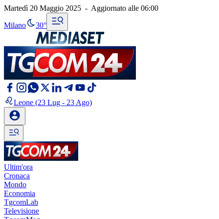
Martedì 20 Maggio 2025
-
Aggiornato alle
06:00
Milano
30°
Leone
(23 Lug - 23 Ago)
Ultim'ora
Cronaca
Mondo
Economia
TgcomLab
Televisione