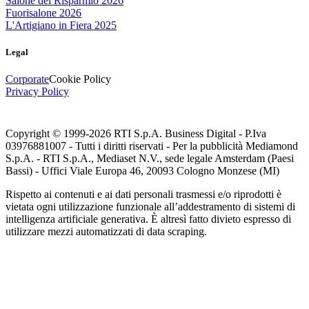
Salone del Risparmio 2026
Fuorisalone 2026
L'Artigiano in Fiera 2025
Legal
Corporate
Cookie Policy
Privacy Policy
Copyright © 1999-
2026
RTI S.p.A. Business Digital - P.Iva
03976881007 - Tutti i diritti riservati - Per la pubblicità Mediamond
S.p.A. - RTI S.p.A., Mediaset N.V., sede legale Amsterdam (Paesi
Bassi) - Uffici Viale Europa 46, 20093 Cologno Monzese (MI)
Rispetto ai contenuti e ai dati personali trasmessi e/o riprodotti è
vietata ogni utilizzazione funzionale all’addestramento di sistemi di
intelligenza artificiale generativa. È altresì fatto divieto espresso di
utilizzare mezzi automatizzati di data scraping.