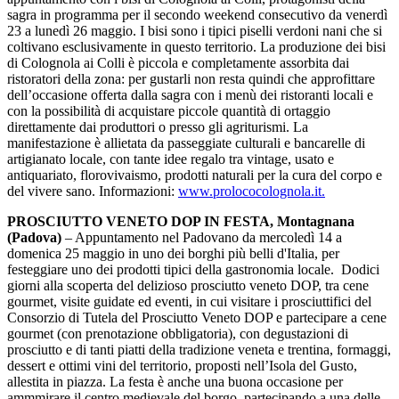
sagra in programma per il secondo weekend consecutivo da venerdì
23 a lunedì 26 maggio. I bisi sono i tipici piselli verdoni nani che si
coltivano esclusivamente in questo territorio. La produzione dei bisi
di Colognola ai Colli è piccola e completamente assorbita dai
ristoratori della zona: per gustarli non resta quindi che approfittare
dell’occasione offerta dalla sagra con i menù dei ristoranti locali e
con la possibilità di acquistare piccole quantità di ortaggio
direttamente dai produttori o presso gli agriturismi. La
manifestazione è allietata da passeggiate culturali e bancarelle di
artigianato locale, con tante idee regalo tra vintage, usato e
antiquariato, florovivaismo, prodotti naturali per la cura del corpo e
del vivere sano. Informazioni:
www.prolococolognola.it.
PROSCIUTTO VENETO DOP IN FESTA, Montagnana
(Padova)
– Appuntamento nel Padovano da mercoledì 14 a
domenica 25 maggio in uno dei borghi più belli d'Italia, per
festeggiare uno dei prodotti tipici della gastronomia locale. Dodici
giorni alla scoperta del delizioso prosciutto veneto DOP, tra cene
gourmet, visite guidate ed eventi, in cui visitare i prosciuttifici del
Consorzio di Tutela del Prosciutto Veneto DOP e partecipare a cene
gourmet (con prenotazione obbligatoria), con degustazioni di
prosciutto e di tanti piatti della tradizione veneta e trentina, formaggi,
dessert e ottimi vini del territorio, proposti nell’Isola del Gusto,
allestita in piazza. La festa è anche una buona occasione per
ammmirare il centro medievale del borgo, partecipando a una delle