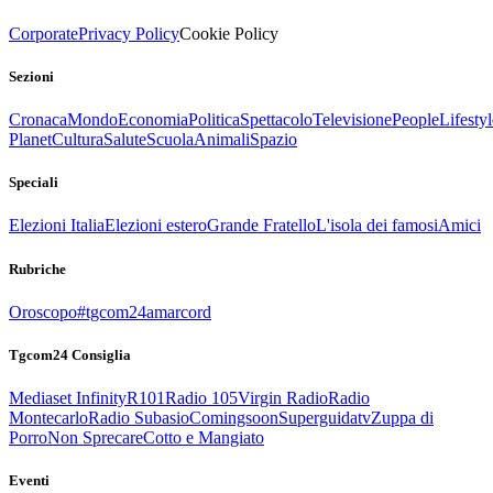
Corporate
Privacy Policy
Cookie Policy
Sezioni
Cronaca
Mondo
Economia
Politica
Spettacolo
Televisione
People
Lifestyl
Planet
Cultura
Salute
Scuola
Animali
Spazio
Speciali
Elezioni Italia
Elezioni estero
Grande Fratello
L'isola dei famosi
Amici
Rubriche
Oroscopo
#tgcom24amarcord
Tgcom24 Consiglia
Mediaset Infinity
R101
Radio 105
Virgin Radio
Radio
Montecarlo
Radio Subasio
Comingsoon
Superguidatv
Zuppa di
Porro
Non Sprecare
Cotto e Mangiato
Eventi