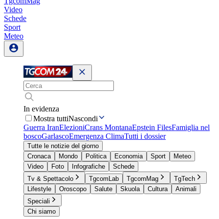
TgcomMag
Video
Schede
Sport
Meteo
In evidenza
Mostra tutti
Nascondi
Guerra Iran
Elezioni
Crans Montana
Epstein Files
Famiglia nel
bosco
Garlasco
Emergenza Clima
Tutti i dossier
Tutte le notizie del giorno
Cronaca
Mondo
Politica
Economia
Sport
Meteo
Video
Foto
Infografiche
Schede
Tv & Spettacolo
TgcomLab
TgcomMag
TgTech
Lifestyle
Oroscopo
Salute
Skuola
Cultura
Animali
Speciali
Chi siamo