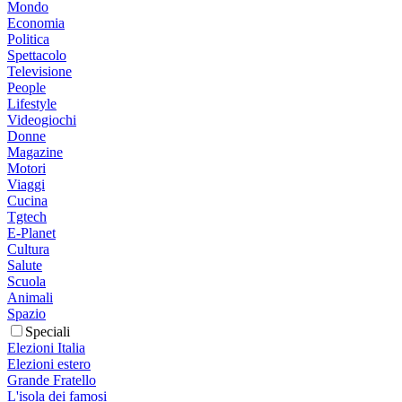
Mondo
Economia
Politica
Spettacolo
Televisione
People
Lifestyle
Videogiochi
Donne
Magazine
Motori
Viaggi
Cucina
Tgtech
E-Planet
Cultura
Salute
Scuola
Animali
Spazio
Speciali
Elezioni Italia
Elezioni estero
Grande Fratello
L'isola dei famosi