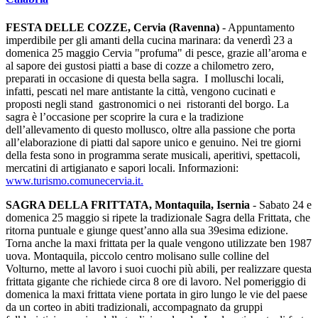
FESTA DELLE COZZE, Cervia (Ravenna)
- Appuntamento
imperdibile per gli amanti della cucina marinara: da venerdì 23 a
domenica 25 maggio Cervia "profuma" di pesce, grazie all’aroma e
al sapore dei gustosi piatti a base di cozze a chilometro zero,
preparati in occasione di questa bella sagra. I molluschi locali,
infatti, pescati nel mare antistante la città, vengono cucinati e
proposti negli stand gastronomici o nei ristoranti del borgo. La
sagra è l’occasione per scoprire la cura e la tradizione
dell’allevamento di questo mollusco, oltre alla passione che porta
all’elaborazione di piatti dal sapore unico e genuino. Nei tre giorni
della festa sono in programma serate musicali, aperitivi, spettacoli,
mercatini di artigianato e sapori locali. Informazioni:
www.turismo.comunecervia.it.
SAGRA DELLA FRITTATA, Montaquila, Isernia
- Sabato 24 e
domenica 25 maggio si ripete la tradizionale Sagra della Frittata, che
ritorna puntuale e giunge quest’anno alla sua 39esima edizione.
Torna anche la maxi frittata per la quale vengono utilizzate ben 1987
uova. Montaquila, piccolo centro molisano sulle colline del
Volturno, mette al lavoro i suoi cuochi più abili, per realizzare questa
frittata gigante che richiede circa 8 ore di lavoro. Nel pomeriggio di
domenica la maxi frittata viene portata in giro lungo le vie del paese
da un corteo in abiti tradizionali, accompagnato da gruppi