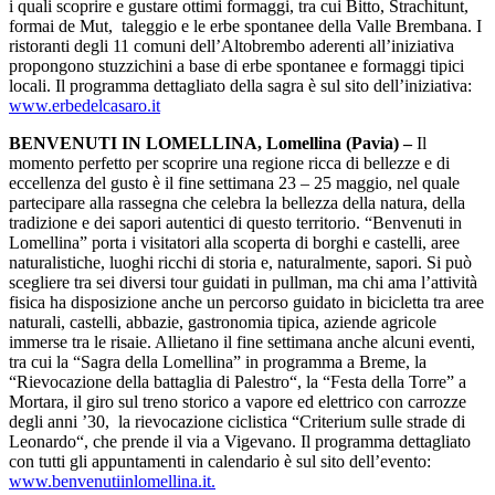
i quali scoprire e gustare ottimi formaggi, tra cui Bitto, Strachitunt,
formai de Mut, taleggio e le erbe spontanee della Valle Brembana. I
ristoranti degli 11 comuni dell’Altobrembo aderenti all’iniziativa
propongono stuzzichini a base di erbe spontanee e formaggi tipici
locali. Il programma dettagliato della sagra è sul sito dell’iniziativa:
www.erbedelcasaro.it
BENVENUTI IN LOMELLINA, Lomellina (Pavia) –
Il
momento perfetto per scoprire una regione ricca di bellezze e di
eccellenza del gusto è il fine settimana 23 – 25 maggio, nel quale
partecipare alla rassegna che celebra la bellezza della natura, della
tradizione e dei sapori autentici di questo territorio. “Benvenuti in
Lomellina” porta i visitatori alla scoperta di borghi e castelli, aree
naturalistiche, luoghi ricchi di storia e, naturalmente, sapori. Si può
scegliere tra sei diversi tour guidati in pullman, ma chi ama l’attività
fisica ha disposizione anche un percorso guidato in bicicletta tra aree
naturali, castelli, abbazie, gastronomia tipica, aziende agricole
immerse tra le risaie. Allietano il fine settimana anche alcuni eventi,
tra cui la “Sagra della Lomellina” in programma a Breme, la
“Rievocazione della battaglia di Palestro“, la “Festa della Torre” a
Mortara, il giro sul treno storico a vapore ed elettrico con carrozze
degli anni ’30, la rievocazione ciclistica “Criterium sulle strade di
Leonardo“, che prende il via a Vigevano. Il programma dettagliato
con tutti gli appuntamenti in calendario è sul sito dell’evento:
www.benvenutiinlomellina.it.