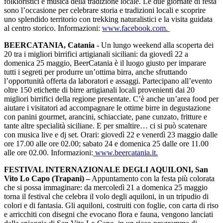
folkloristici e musica della tradizione locale. Le due giornate di festa
sono l’occasione per celebrare storia e tradizioni locali e scoprire
uno splendido territorio con trekking naturalistici e la visita guidata
al centro storico. Informazioni:
www.facebook.com.
BEERCATANIA, Catania -
Un lungo weekend alla scoperta dei
20 tra i migliori birrifici artigianali siciliani: da giovedì 22 a
domenica 25 maggio, BeerCatania è il luogo giusto per imparare
tutti i segreti per produrre un’ottima birra, anche sfruttando
l’opportunità offerta da laboratori e assaggi. Partecipano all’evento
oltre 150 etichette di birre artigianali locali provenienti dai 20
migliori birrifici della regione presentate. C’è anche un’area food per
aiutare i visitatori ad accompagnare le ottime birre in degustazione
con panini gourmet, arancini, schiacciate, pane cunzato, fritture e
tante altre specialità siciliane. E per smaltire… ci si può scatenare
con musica live e dj set. Orari: giovedì 22 e venerdì 23 maggio dalle
ore 17.00 alle ore 02.00; sabato 24 e domenica 25 dalle ore 11.00
alle ore 02.00. Informazioni:
www.beercatania.it.
FESTIVAL INTERNAZIONALE DEGLI AQUILONI, San
Vito Lo Capo (Trapani) –
Appuntamento con la festa più colorata
che si possa immaginare: da mercoledì 21 a domenica 25 maggio
torna il festival che celebra il volo degli aquiloni, in un tripudio di
colori e di fantasia. Gli aquiloni, costruiti con foglie, con carta di riso
e arricchiti con disegni che evocano flora e fauna, vengono lanciati