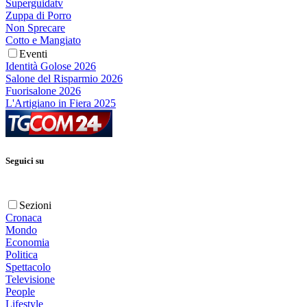
Superguidatv
Zuppa di Porro
Non Sprecare
Cotto e Mangiato
Eventi
Identità Golose 2026
Salone del Risparmio 2026
Fuorisalone 2026
L'Artigiano in Fiera 2025
Seguici su
Sezioni
Cronaca
Mondo
Economia
Politica
Spettacolo
Televisione
People
Lifestyle