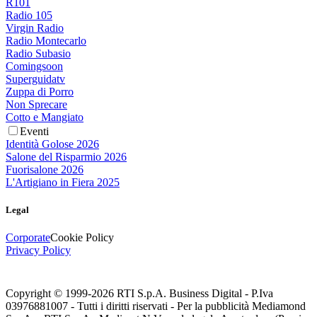
R101
Radio 105
Virgin Radio
Radio Montecarlo
Radio Subasio
Comingsoon
Superguidatv
Zuppa di Porro
Non Sprecare
Cotto e Mangiato
Eventi
Identità Golose 2026
Salone del Risparmio 2026
Fuorisalone 2026
L'Artigiano in Fiera 2025
Legal
Corporate
Cookie Policy
Privacy Policy
Copyright © 1999-
2026
RTI S.p.A. Business Digital - P.Iva
03976881007 - Tutti i diritti riservati - Per la pubblicità Mediamond