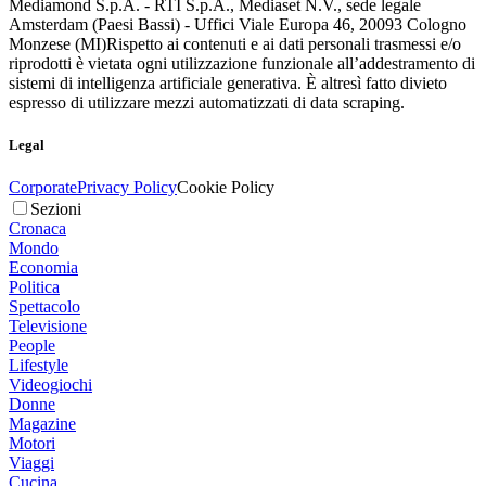
Mediamond S.p.A. - RTI S.p.A., Mediaset N.V., sede legale
Amsterdam (Paesi Bassi) - Uffici Viale Europa 46, 20093 Cologno
Monzese (MI)
Rispetto ai contenuti e ai dati personali trasmessi e/o
riprodotti è vietata ogni utilizzazione funzionale all’addestramento di
sistemi di intelligenza artificiale generativa. È altresì fatto divieto
espresso di utilizzare mezzi automatizzati di data scraping.
Legal
Corporate
Privacy Policy
Cookie Policy
Sezioni
Cronaca
Mondo
Economia
Politica
Spettacolo
Televisione
People
Lifestyle
Videogiochi
Donne
Magazine
Motori
Viaggi
Cucina