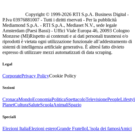
Copyright © 1999-
2026
RTI S.p.A. Business Digital -
P.Iva 03976881007 - Tutti i diritti riservati - Per la pubblicità
Mediamond S.p.A. - RTI S.p.A., Mediaset N.V., sede legale
Amsterdam (Paesi Bassi) - Uffici Viale Europa 46, 20093 Cologno
Monzese (MI)
Rispetto ai contenuti e ai dati personali trasmessi e/o
riprodotti è vietata ogni utilizzazione funzionale all’addestramento di
sistemi di intelligenza artificiale generativa. È altresì fatto divieto
espresso di utilizzare mezzi automatizzati di data scraping.
Legal
Corporate
Privacy Policy
Cookie Policy
Sezioni
Cronaca
Mondo
Economia
Politica
Spettacolo
Televisione
People
Lifestyl
Planet
Cultura
Salute
Scuola
Animali
Spazio
Speciali
Elezioni Italia
Elezioni estero
Grande Fratello
L'isola dei famosi
Amici