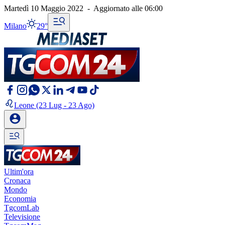
Martedì 10 Maggio 2022
-
Aggiornato alle
06:00
Milano
29°
Leone
(23 Lug - 23 Ago)
Ultim'ora
Cronaca
Mondo
Economia
TgcomLab
Televisione