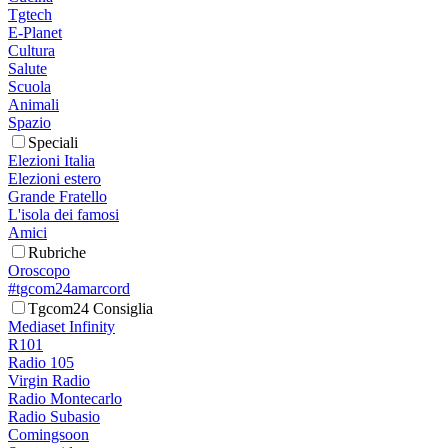
Tgtech
E-Planet
Cultura
Salute
Scuola
Animali
Spazio
Speciali
Elezioni Italia
Elezioni estero
Grande Fratello
L'isola dei famosi
Amici
Rubriche
Oroscopo
#tgcom24amarcord
Tgcom24 Consiglia
Mediaset Infinity
R101
Radio 105
Virgin Radio
Radio Montecarlo
Radio Subasio
Comingsoon