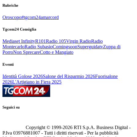
Rubriche
Oroscopo
#tgcom24amarcord
Tgcom24 Consiglia
Mediaset Infinity
R101
Radio 105
Virgin Radio
Radio
Montecarlo
Radio Subasio
Comingsoon
Superguidatv
Zuppa di
Porro
Non Sprecare
Cotto e Mangiato
Eventi
Identità Golose 2026
Salone del Risparmio 2026
Fuorisalone
2026
L'Artigiano in Fiera 2025
Seguici su
Copyright © 1999-
2026
RTI S.p.A. Business Digital -
P.Iva 03976881007 - Tutti i diritti riservati - Per la pubblicità