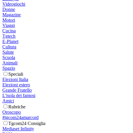
Videogiochi
Donne
Magazine
Motori
Viaggi
Cucina
Tgtech
E-Planet
Cultura
Salute
Scuola
Animali
Spazio
Speciali
Elezioni Italia
Elezioni estero
Grande Fratello
L'isola dei famosi
Amici
Rubriche
Oroscopo
#tgcom24amarcord
Tgcom24 Consiglia
Mediaset Infinity