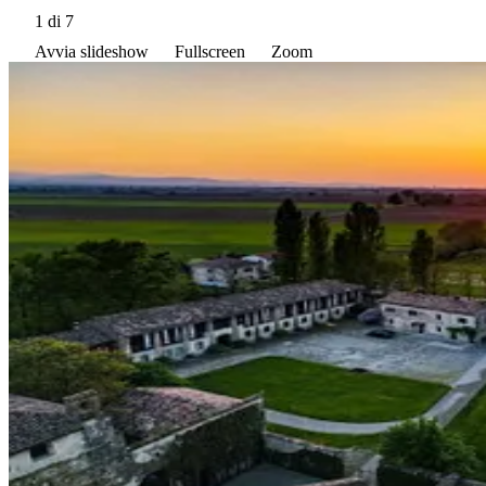
1
di 7
Avvia slideshow
Fullscreen
Zoom