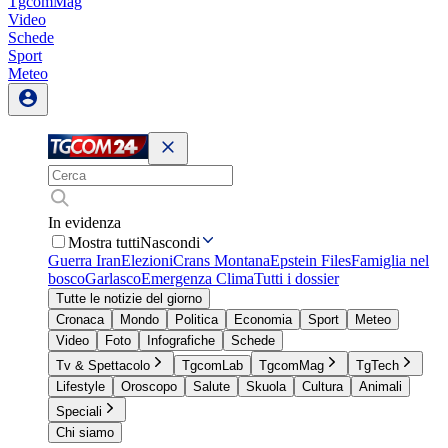
TgcomMag
Video
Schede
Sport
Meteo
In evidenza
Mostra tutti
Nascondi
Guerra Iran
Elezioni
Crans Montana
Epstein Files
Famiglia nel
bosco
Garlasco
Emergenza Clima
Tutti i dossier
Tutte le notizie del giorno
Cronaca
Mondo
Politica
Economia
Sport
Meteo
Video
Foto
Infografiche
Schede
Tv & Spettacolo
TgcomLab
TgcomMag
TgTech
Lifestyle
Oroscopo
Salute
Skuola
Cultura
Animali
Speciali
Chi siamo