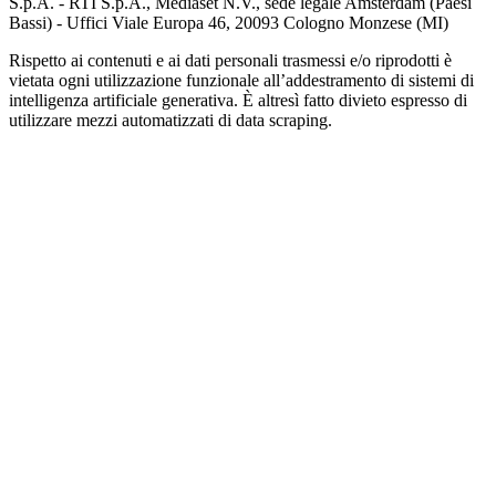
S.p.A. - RTI S.p.A., Mediaset N.V., sede legale Amsterdam (Paesi
Bassi) - Uffici Viale Europa 46, 20093 Cologno Monzese (MI)
Rispetto ai contenuti e ai dati personali trasmessi e/o riprodotti è
vietata ogni utilizzazione funzionale all’addestramento di sistemi di
intelligenza artificiale generativa. È altresì fatto divieto espresso di
utilizzare mezzi automatizzati di data scraping.