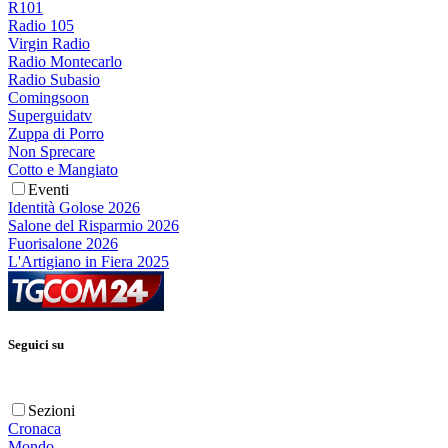
R101
Radio 105
Virgin Radio
Radio Montecarlo
Radio Subasio
Comingsoon
Superguidatv
Zuppa di Porro
Non Sprecare
Cotto e Mangiato
Eventi
Identità Golose 2026
Salone del Risparmio 2026
Fuorisalone 2026
L'Artigiano in Fiera 2025
Seguici su
Sezioni
Cronaca
Mondo