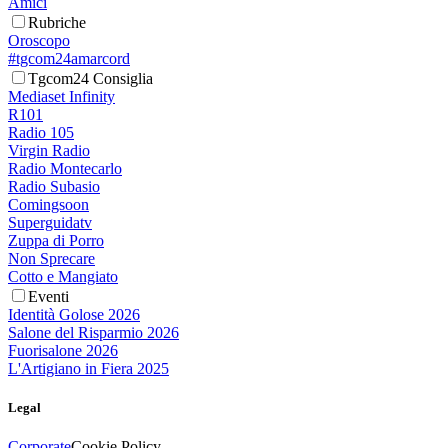
Amici
Rubriche
Oroscopo
#tgcom24amarcord
Tgcom24 Consiglia
Mediaset Infinity
R101
Radio 105
Virgin Radio
Radio Montecarlo
Radio Subasio
Comingsoon
Superguidatv
Zuppa di Porro
Non Sprecare
Cotto e Mangiato
Eventi
Identità Golose 2026
Salone del Risparmio 2026
Fuorisalone 2026
L'Artigiano in Fiera 2025
Legal
Corporate
Cookie Policy