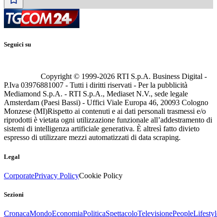
Seguici su
Copyright © 1999-
2026
RTI S.p.A. Business Digital -
P.Iva 03976881007 - Tutti i diritti riservati - Per la pubblicità
Mediamond S.p.A. - RTI S.p.A., Mediaset N.V., sede legale
Amsterdam (Paesi Bassi) - Uffici Viale Europa 46, 20093 Cologno
Monzese (MI)
Rispetto ai contenuti e ai dati personali trasmessi e/o
riprodotti è vietata ogni utilizzazione funzionale all’addestramento di
sistemi di intelligenza artificiale generativa. È altresì fatto divieto
espresso di utilizzare mezzi automatizzati di data scraping.
Legal
Corporate
Privacy Policy
Cookie Policy
Sezioni
Cronaca
Mondo
Economia
Politica
Spettacolo
Televisione
People
Lifestyl