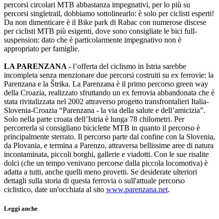
percorsi circolari MTB abbastanza impegnativi, per lo più su
percorsi singletrail, dobbiamo sottolinearlo: è solo per ciclisti esperti!
Da non dimenticare è il Bike park di Rabac con numerose discese
per ciclisti MTB più esigenti, dove sono consigliate le bici full-
suspension: dato che è particolarmente impegnativo non è
appropriato per famiglie.
LA PARENZANA -
l’offerta del ciclismo in Istria sarebbe
incompleta senza menzionare due percorsi costruiti su ex ferrovie: la
Parenzana e la Štrika. La Parenzana è il primo percorso green way
della Croazia, realizzato sfruttando un ex ferrovia abbandonata che è
stata rivitalizzata nel 2002 attraverso progetto transfrontalieri Italia-
Slovenia-Croazia “Parenzana - la via della salute e dell’amicizia”.
Solo nella parte croata dell’Istria è lunga 78 chilometri. Per
percorrerla si consigliano biciclette MTB in quanto il percorso è
principalmente sterrato. Il percorso parte dal confine con la Slovenia,
da Plovania, e termina a Parenzo, attraversa bellissime aree di natura
incontaminata, piccoli borghi, gallerie e viadotti. Con le sue risalite
dolci (che un tempo venivano percorse dalla piccola locomotiva) è
adatta a tutti, anche quelli meno provetti. Se desiderate ulteriori
dettagli sulla storia di questa ferrovia o sull'attuale percorso
ciclistico, date un'occhiata al sito
www.parenzana.net
.
Leggi anche