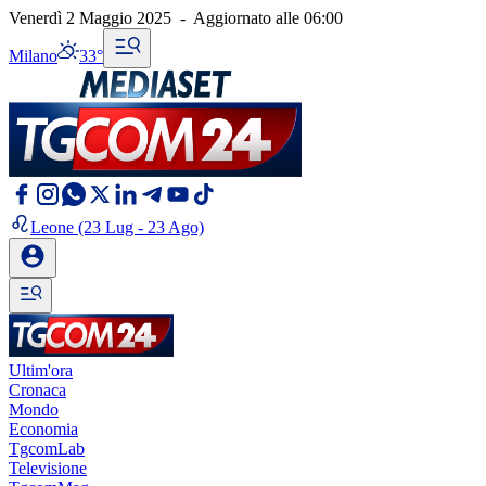
Venerdì 2 Maggio 2025
-
Aggiornato alle
06:00
Milano
33°
Leone
(23 Lug - 23 Ago)
Ultim'ora
Cronaca
Mondo
Economia
TgcomLab
Televisione