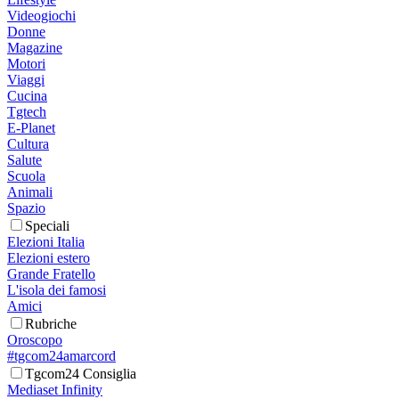
Videogiochi
Donne
Magazine
Motori
Viaggi
Cucina
Tgtech
E-Planet
Cultura
Salute
Scuola
Animali
Spazio
Speciali
Elezioni Italia
Elezioni estero
Grande Fratello
L'isola dei famosi
Amici
Rubriche
Oroscopo
#tgcom24amarcord
Tgcom24 Consiglia
Mediaset Infinity