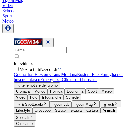
TgcomMag
Video
Schede
Sport
Meteo
In evidenza
Mostra tutti
Nascondi
Guerra Iran
Elezioni
Crans Montana
Epstein Files
Famiglia nel
bosco
Garlasco
Emergenza Clima
Tutti i dossier
Tutte le notizie del giorno
Cronaca
Mondo
Politica
Economia
Sport
Meteo
Video
Foto
Infografiche
Schede
Tv & Spettacolo
TgcomLab
TgcomMag
TgTech
Lifestyle
Oroscopo
Salute
Skuola
Cultura
Animali
Speciali
Chi siamo