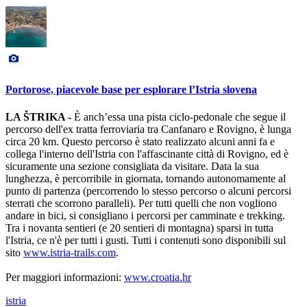
Portorose, piacevole base per esplorare l’Istria slovena
LA ŠTRIKA -
È anch’essa una pista ciclo-pedonale che segue il
percorso dell'ex tratta ferroviaria tra Canfanaro e Rovigno, è lunga
circa 20 km. Questo percorso è stato realizzato alcuni anni fa e
collega l'interno dell'Istria con l'affascinante città di Rovigno, ed è
sicuramente una sezione consigliata da visitare. Data la sua
lunghezza, è percorribile in giornata, tornando autonomamente al
punto di partenza (percorrendo lo stesso percorso o alcuni percorsi
sterrati che scorrono paralleli). Per tutti quelli che non vogliono
andare in bici, si consigliano i percorsi per camminate e trekking.
Tra i novanta sentieri (e 20 sentieri di montagna) sparsi in tutta
l'Istria, ce n'è per tutti i gusti. Tutti i contenuti sono disponibili sul
sito
www.istria-trails.com
.
Per maggiori informazioni:
www.croatia.hr
istria