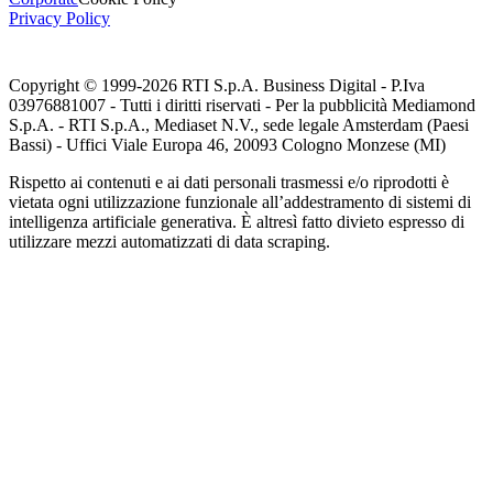
Privacy Policy
Copyright © 1999-
2026
RTI S.p.A. Business Digital - P.Iva
03976881007 - Tutti i diritti riservati - Per la pubblicità Mediamond
S.p.A. - RTI S.p.A., Mediaset N.V., sede legale Amsterdam (Paesi
Bassi) - Uffici Viale Europa 46, 20093 Cologno Monzese (MI)
Rispetto ai contenuti e ai dati personali trasmessi e/o riprodotti è
vietata ogni utilizzazione funzionale all’addestramento di sistemi di
intelligenza artificiale generativa. È altresì fatto divieto espresso di
utilizzare mezzi automatizzati di data scraping.