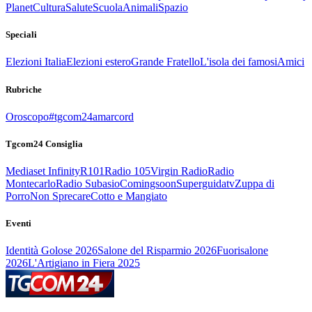
Planet
Cultura
Salute
Scuola
Animali
Spazio
Speciali
Elezioni Italia
Elezioni estero
Grande Fratello
L'isola dei famosi
Amici
Rubriche
Oroscopo
#tgcom24amarcord
Tgcom24 Consiglia
Mediaset Infinity
R101
Radio 105
Virgin Radio
Radio
Montecarlo
Radio Subasio
Comingsoon
Superguidatv
Zuppa di
Porro
Non Sprecare
Cotto e Mangiato
Eventi
Identità Golose 2026
Salone del Risparmio 2026
Fuorisalone
2026
L'Artigiano in Fiera 2025