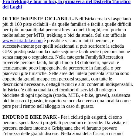
Fra trekking e tour in bici, la primavera nel Distretto Turistico
dei Laghi
OLTRE 160 PISTE CICLABILI -
Nell’Istria croata vi aspettano
più di 160 piste ciclabili - da quelle familiari e facili a quelle difficili
per i più preparati; dai percorsi brevi a quelli lunghi, con poche o
molte salite; per MTB, trekking o bici da strada. Sul sito ufficiale
www.istria-bike.com
è possibile visionare tutti i percorsi, e
successivamente per quelli selezionati si può scaricare la scheda
GPX predisposta con la quale seguirete facilmente i percorsi anche
senza mappa o segnaletica. Nella categoria Family&Recreation
troverete percorsi facili, lunghi fino a 13 chilometri, agevoli e
tecnicamente poco impegnativi da percorrere in famiglia o per
piacevoli gite turistiche. Sette aree dell'intera penisola istriana sono
coperte da grandi mappe con percorsi segnati, con tutte le
descrizioni necessarie, dettagli tecnici e altri contenuti indispensabili.
In Istria c’è ottima qualità dei fornitori di servizi di noleggio
biciclette di ogni tipologia (strada, MTB, e-bike, gravel), assistenza
bici in caso di guasto, trasporto veloce da e verso una località come
pure per il rientro nell'alloggio in caso di guasto.
ENDURO E BIKE PARK -
Per i ciclisti più esigenti, ci sono
percorsi specializzati progettati per enduro e freeride. Da visitare i
percorsi enduro intorno a Grisignana che vi faranno provare
l’ebrezza delle grandi discese. Nella zona della Ćićarija ci sono