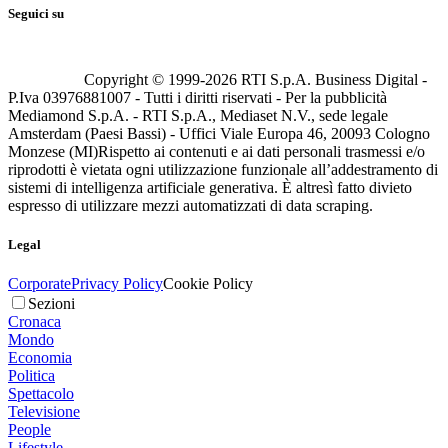
Seguici su
Copyright © 1999-
2026
RTI S.p.A. Business Digital -
P.Iva 03976881007 - Tutti i diritti riservati - Per la pubblicità
Mediamond S.p.A. - RTI S.p.A., Mediaset N.V., sede legale
Amsterdam (Paesi Bassi) - Uffici Viale Europa 46, 20093 Cologno
Monzese (MI)
Rispetto ai contenuti e ai dati personali trasmessi e/o
riprodotti è vietata ogni utilizzazione funzionale all’addestramento di
sistemi di intelligenza artificiale generativa. È altresì fatto divieto
espresso di utilizzare mezzi automatizzati di data scraping.
Legal
Corporate
Privacy Policy
Cookie Policy
Sezioni
Cronaca
Mondo
Economia
Politica
Spettacolo
Televisione
People
Lifestyle