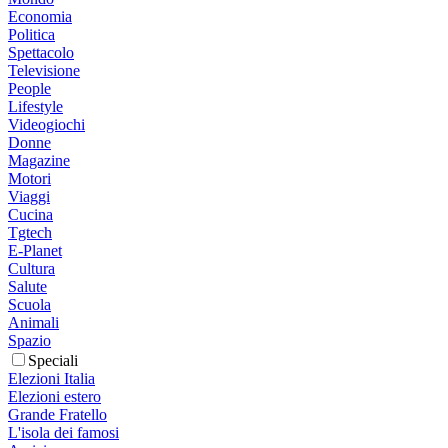
Economia
Politica
Spettacolo
Televisione
People
Lifestyle
Videogiochi
Donne
Magazine
Motori
Viaggi
Cucina
Tgtech
E-Planet
Cultura
Salute
Scuola
Animali
Spazio
Speciali
Elezioni Italia
Elezioni estero
Grande Fratello
L'isola dei famosi