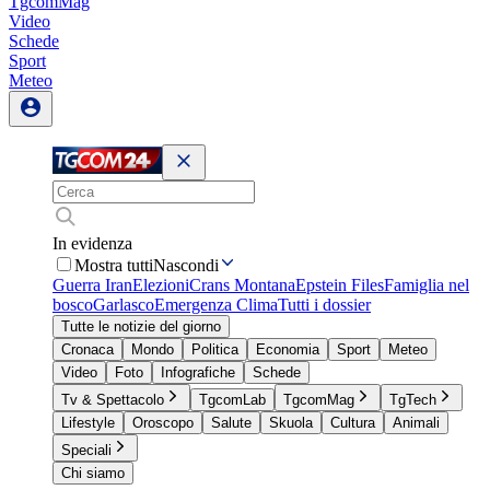
TgcomMag
Video
Schede
Sport
Meteo
In evidenza
Mostra tutti
Nascondi
Guerra Iran
Elezioni
Crans Montana
Epstein Files
Famiglia nel
bosco
Garlasco
Emergenza Clima
Tutti i dossier
Tutte le notizie del giorno
Cronaca
Mondo
Politica
Economia
Sport
Meteo
Video
Foto
Infografiche
Schede
Tv & Spettacolo
TgcomLab
TgcomMag
TgTech
Lifestyle
Oroscopo
Salute
Skuola
Cultura
Animali
Speciali
Chi siamo