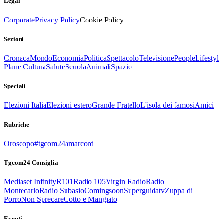
Legal
Corporate
Privacy Policy
Cookie Policy
Sezioni
Cronaca
Mondo
Economia
Politica
Spettacolo
Televisione
People
Lifestyl
Planet
Cultura
Salute
Scuola
Animali
Spazio
Speciali
Elezioni Italia
Elezioni estero
Grande Fratello
L'isola dei famosi
Amici
Rubriche
Oroscopo
#tgcom24amarcord
Tgcom24 Consiglia
Mediaset Infinity
R101
Radio 105
Virgin Radio
Radio
Montecarlo
Radio Subasio
Comingsoon
Superguidatv
Zuppa di
Porro
Non Sprecare
Cotto e Mangiato
Eventi