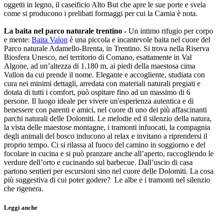
oggetti in legno, il caseificio Alto But che apre le sue porte e svela
come si producono i prelibati formaggi per cui la Carnia è nota.
La baita nel parco naturale trentino -
Un intimo rifugio per corpo
e mente:
Baita Valon
è una piccola e incantevole baita nel cuore del
Parco naturale Adamello-Brenta, in Trentino. Si trova nella Riserva
Biosfera Unesco, nel territorio di Comano, esattamente in Val
Algone, ad un’altezza di 1.180 m, ai piedi della maestosa cima
Vallon da cui prende il nome. Elegante e accogliente, studiata con
cura nei minimi dettagli, arredata con materiali naturali pregiati e
dotata di tutti i comfort, può ospitare fino ad un massimo di 6
persone. Il luogo ideale per vivere un'esperienza autentica e di
benessere con parenti e amici, nel cuore di uno dei più affascinanti
parchi naturali delle Dolomiti. Le melodie ed il silenzio della natura,
la vista delle maestose montagne, i tramonti infuocati, la compagnia
degli animali del bosco inducono al relax e invitano a riprendersi il
proprio tempo. Ci si rilassa al fuoco del camino in soggiorno e del
focolare in cucina e si può pranzare anche all’aperto, raccogliendo le
verdure dell’orto e cucinando sul barbecue. Dall’uscio di casa
partono sentieri per escursioni sino nel cuore delle Dolomiti. La cosa
più suggestiva di cui poter godere? Le albe e i tramonti nel silenzio
che rigenera.
Leggi anche