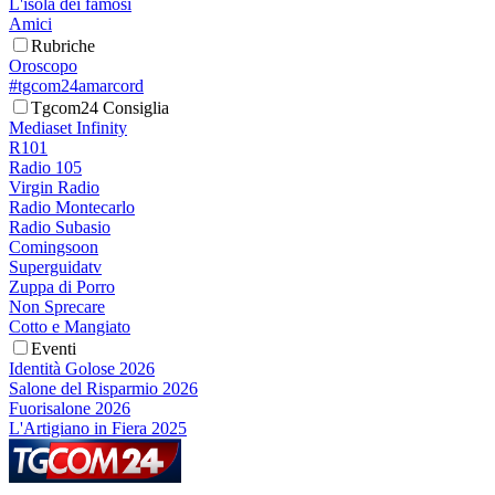
L'isola dei famosi
Amici
Rubriche
Oroscopo
#tgcom24amarcord
Tgcom24 Consiglia
Mediaset Infinity
R101
Radio 105
Virgin Radio
Radio Montecarlo
Radio Subasio
Comingsoon
Superguidatv
Zuppa di Porro
Non Sprecare
Cotto e Mangiato
Eventi
Identità Golose 2026
Salone del Risparmio 2026
Fuorisalone 2026
L'Artigiano in Fiera 2025