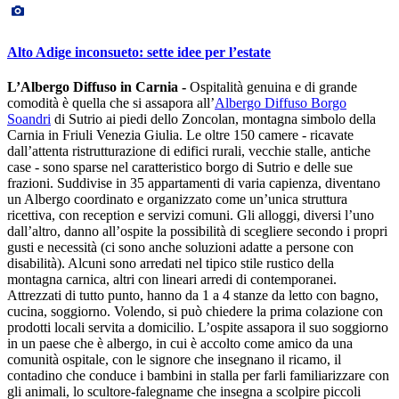
Alto Adige inconsueto: sette idee per l’estate
L’Albergo Diffuso in Carnia -
Ospitalità genuina e di grande
comodità è quella che si assapora all’
Albergo Diffuso Borgo
Soandri
di Sutrio ai piedi dello Zoncolan, montagna simbolo della
Carnia in Friuli Venezia Giulia. Le oltre 150 camere - ricavate
dall’attenta ristrutturazione di edifici rurali, vecchie stalle, antiche
case - sono sparse nel caratteristico borgo di Sutrio e delle sue
frazioni. Suddivise in 35 appartamenti di varia capienza, diventano
un Albergo coordinato e organizzato come un’unica struttura
ricettiva, con reception e servizi comuni. Gli alloggi, diversi l’uno
dall’altro, danno all’ospite la possibilità di scegliere secondo i propri
gusti e necessità (ci sono anche soluzioni adatte a persone con
disabilità). Alcuni sono arredati nel tipico stile rustico della
montagna carnica, altri con lineari arredi di contemporanei.
Attrezzati di tutto punto, hanno da 1 a 4 stanze da letto con bagno,
cucina, soggiorno. Volendo, si può chiedere la prima colazione con
prodotti locali servita a domicilio. L’ospite assapora il suo soggiorno
in un paese che è albergo, in cui è accolto come amico da una
comunità ospitale, con le signore che insegnano il ricamo, il
contadino che conduce i bambini in stalla per farli familiarizzare con
gli animali, lo scultore-falegname che insegna a scolpire piccoli