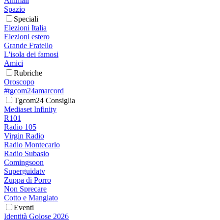
Animali
Spazio
Speciali
Elezioni Italia
Elezioni estero
Grande Fratello
L'isola dei famosi
Amici
Rubriche
Oroscopo
#tgcom24amarcord
Tgcom24 Consiglia
Mediaset Infinity
R101
Radio 105
Virgin Radio
Radio Montecarlo
Radio Subasio
Comingsoon
Superguidatv
Zuppa di Porro
Non Sprecare
Cotto e Mangiato
Eventi
Identità Golose 2026