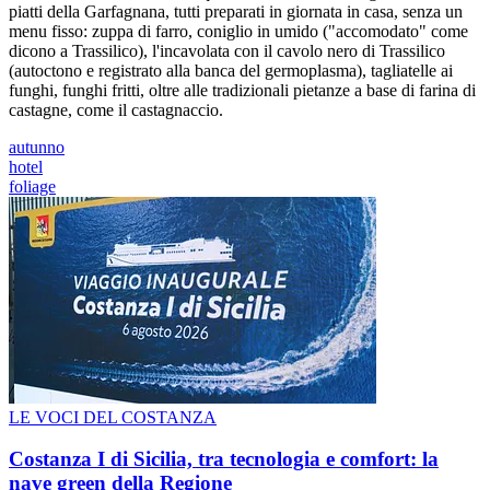
piatti della Garfagnana, tutti preparati in giornata in casa, senza un
menu fisso: zuppa di farro, coniglio in umido ("accomodato" come
dicono a Trassilico), l'incavolata con il cavolo nero di Trassilico
(autoctono e registrato alla banca del germoplasma), tagliatelle ai
funghi, funghi fritti, oltre alle tradizionali pietanze a base di farina di
castagne, come il castagnaccio.
autunno
hotel
foliage
LE VOCI DEL COSTANZA
Costanza I di Sicilia, tra tecnologia e comfort: la
nave green della Regione