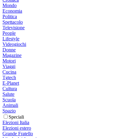
Mondo
Economia
Politica
Spettacolo
Televisione
People
Lifestyle
Videogiochi
Donne
Magazine
Motori
Viaggi
Cucina
Tgtech
E-Planet
Cultura
Salute
Scuola
Animali
Spazio
Speciali
Elezioni Italia
Elezioni estero
Grande Fratello