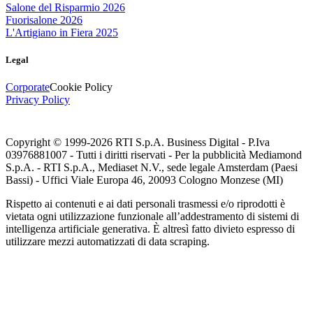
Salone del Risparmio 2026
Fuorisalone 2026
L'Artigiano in Fiera 2025
Legal
Corporate
Cookie Policy
Privacy Policy
Copyright © 1999-
2026
RTI S.p.A. Business Digital - P.Iva
03976881007 - Tutti i diritti riservati - Per la pubblicità Mediamond
S.p.A. - RTI S.p.A., Mediaset N.V., sede legale Amsterdam (Paesi
Bassi) - Uffici Viale Europa 46, 20093 Cologno Monzese (MI)
Rispetto ai contenuti e ai dati personali trasmessi e/o riprodotti è
vietata ogni utilizzazione funzionale all’addestramento di sistemi di
intelligenza artificiale generativa. È altresì fatto divieto espresso di
utilizzare mezzi automatizzati di data scraping.