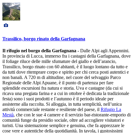
Trassilico, borgo rinato della Garfagnana
Il rifugio nel borgo della Garfagnana -
Dalle Alpi agli Appennini.
In provincia di Lucca, immerso fra i castagni della Garfagnana, dove
il foliage riluce delle mille sfumature del giallo e dell’arancio,
Trassilico, borgo rinato con 60 abitanti, è il luogo lontano da tutto e
da tutti dove ritemprare corpo e spirito per chi cerca posti autentici e
non banali. A 720 m di altitudine, nel cuore del selvaggio Parco
Regionale delle Alpi Apuane, è il punto di partenza per fare
splendide escursioni fra natura e storia. Uva e castagne (da cui si
ricava una pregiata farina e a cui in ottobre è dedicata la tradizionale
festa) sono i suoi prodotti e l’autunno è il periodo ideale per
assisterne alla raccolta. Si alloggia, in tutta semplicità, nell’unica
attività commerciale restante e resiliente del paese, il
Rifugio La
Mestà
, che con le sue 4 camere e il servizio bar-ristorante-emporio di
comunità funge da presidio sociale, oltre ad accogliere visitatori e
turisti. Una sistemazione semplice e genuina, che fa apprezzare le
cose vere e autentiche della quotidianità. In tavola, i gustosissimi