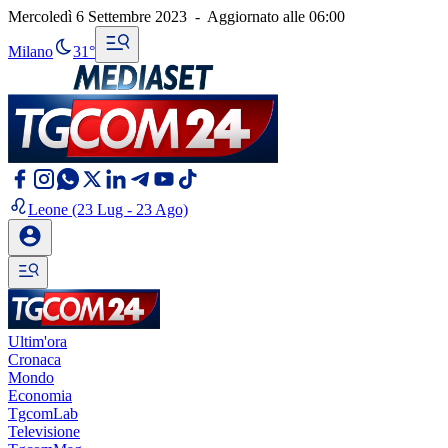
Mercoledì 6 Settembre 2023
-
Aggiornato alle
06:00
Milano
31°
Leone
(23 Lug - 23 Ago)
Ultim'ora
Cronaca
Mondo
Economia
TgcomLab
Televisione