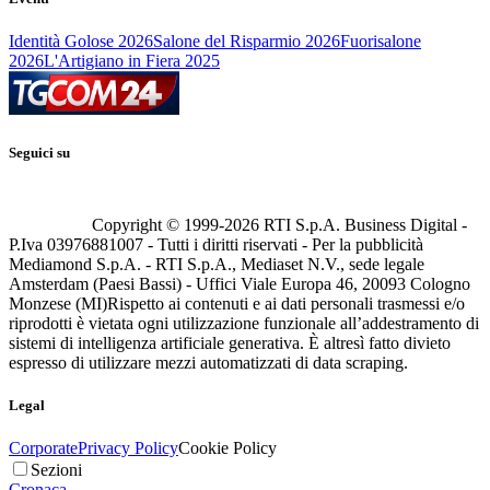
Identità Golose 2026
Salone del Risparmio 2026
Fuorisalone
2026
L'Artigiano in Fiera 2025
Seguici su
Copyright © 1999-
2026
RTI S.p.A. Business Digital -
P.Iva 03976881007 - Tutti i diritti riservati - Per la pubblicità
Mediamond S.p.A. - RTI S.p.A., Mediaset N.V., sede legale
Amsterdam (Paesi Bassi) - Uffici Viale Europa 46, 20093 Cologno
Monzese (MI)
Rispetto ai contenuti e ai dati personali trasmessi e/o
riprodotti è vietata ogni utilizzazione funzionale all’addestramento di
sistemi di intelligenza artificiale generativa. È altresì fatto divieto
espresso di utilizzare mezzi automatizzati di data scraping.
Legal
Corporate
Privacy Policy
Cookie Policy
Sezioni
Cronaca