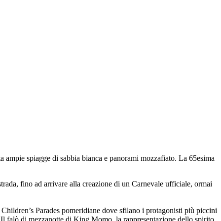
pita ampie spiagge di sabbia bianca e panorami mozzafiato. La 65esima
strada, fino ad arrivare alla creazione di un Carnevale ufficiale, ormai
e Children’s Parades pomeridiane dove sfilano i protagonisti più piccini
. Il falò di mezzanotte di King Momo, la rappresentazione dello spirito