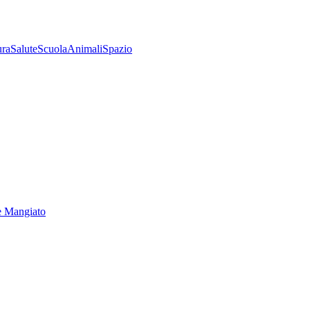
ura
Salute
Scuola
Animali
Spazio
e Mangiato