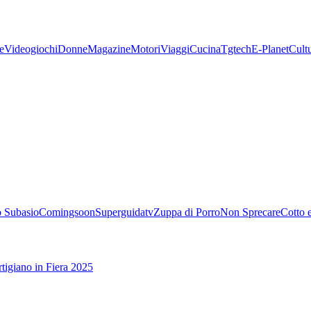
e
Videogiochi
Donne
Magazine
Motori
Viaggi
Cucina
Tgtech
E-Planet
Cult
 Subasio
Comingsoon
Superguidatv
Zuppa di Porro
Non Sprecare
Cotto 
tigiano in Fiera 2025