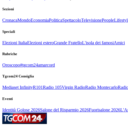
Sezioni
Cronaca
Mondo
Economia
Politica
Spettacolo
Televisione
People
Lifestyl
Speciali
Elezioni Italia
Elezioni estero
Grande Fratello
L'isola dei famosi
Amici
Rubriche
Oroscopo
#tgcom24amarcord
Tgcom24 Consiglia
Mediaset Infinity
R101
Radio 105
Virgin Radio
Radio Montecarlo
Radio
Eventi
Identità Golose 2026
Salone del Risparmio 2026
Fuorisalone 2026
L'Ar