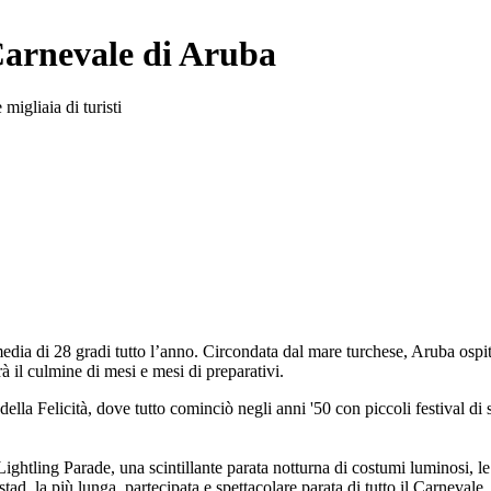
 Carnevale di Aruba
migliaia di turisti
media di 28 gradi tutto l’anno. Circondata dal mare turchese, Aruba os
 il culmine di mesi e mesi di preparativi.
ella Felicità, dove tutto cominciò negli anni '50 con piccoli festival di 
Lightling Parade, una scintillante parata notturna di costumi luminosi, l
tad, la più lunga, partecipata e spettacolare parata di tutto il Carnevale