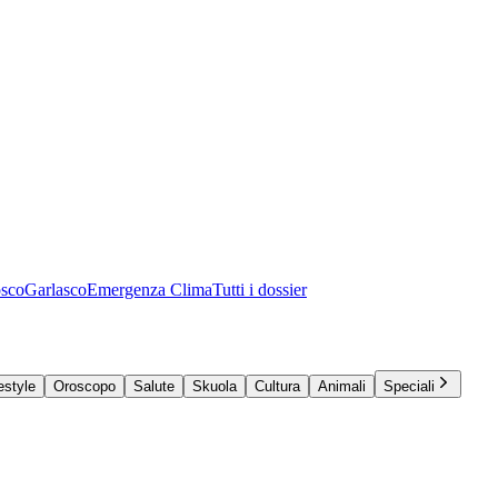
osco
Garlasco
Emergenza Clima
Tutti i dossier
estyle
Oroscopo
Salute
Skuola
Cultura
Animali
Speciali