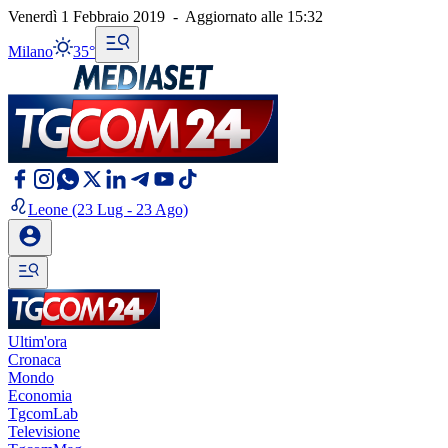
Venerdì 1 Febbraio 2019
-
Aggiornato alle
15:32
Milano
35°
Leone
(23 Lug - 23 Ago)
Ultim'ora
Cronaca
Mondo
Economia
TgcomLab
Televisione