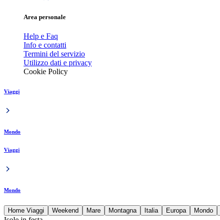
Area personale
Help e Faq
Info e contatti
Termini del servizio
Utilizzo dati e privacy
Cookie Policy
Viaggi
Mondo
Viaggi
Mondo
Home Viaggi
Weekend
Mare
Montagna
Italia
Europa
Mondo
Isole in festa