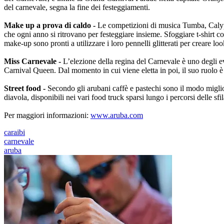
del carnevale, segna la fine dei festeggiamenti.
Make up a prova di caldo -
Le competizioni di musica Tumba, Calyps
che ogni anno si ritrovano per festeggiare insieme. Sfoggiare t-shirt co
make-up sono pronti a utilizzare i loro pennelli glitterati per creare lo
Miss Carnevale -
L’elezione della regina del Carnevale è uno degli ev
Carnival Queen. Dal momento in cui viene eletta in poi, il suo ruolo è 
Street food -
Secondo gli arubani caffè e pastechi sono il modo miglio
diavola, disponibili nei vari food truck sparsi lungo i percorsi delle sfil
Per maggiori informazioni:
www.aruba.com
caraibi
carnevale
aruba