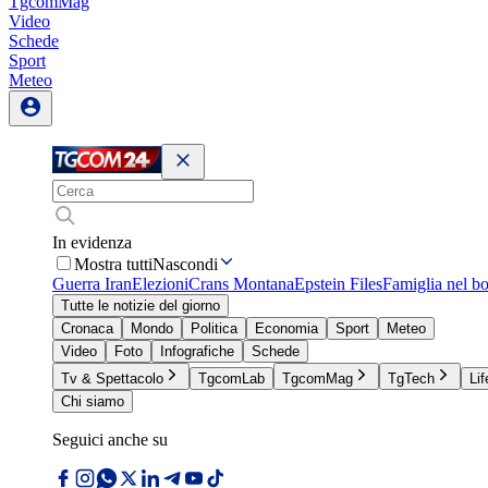
TgcomMag
Video
Schede
Sport
Meteo
In evidenza
Mostra tutti
Nascondi
Guerra Iran
Elezioni
Crans Montana
Epstein Files
Famiglia nel b
Tutte le notizie del giorno
Cronaca
Mondo
Politica
Economia
Sport
Meteo
Video
Foto
Infografiche
Schede
Tv & Spettacolo
TgcomLab
TgcomMag
TgTech
Lif
Chi siamo
Seguici anche su