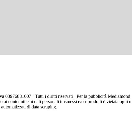
va 03976881007 - Tutti i diritti riservati - Per la pubblicità Mediamon
o ai contenuti e ai dati personali trasmessi e/o riprodotti è vietata ogni 
zi automatizzati di data scraping.