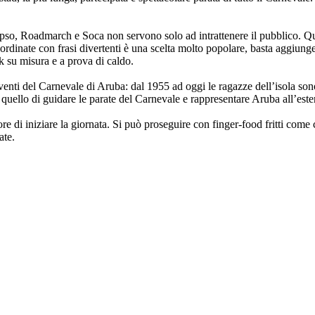
o, Roadmarch e Soca non servono solo ad intrattenere il pubblico. Que
ordinate con frasi divertenti è una scelta molto popolare, basta aggiunger
ok su misura e a prova di caldo.
enti del Carnevale di Aruba: dal 1955 ad oggi le ragazze dell’isola sono i
quello di guidare le parate del Carnevale e rappresentare Aruba all’este
re di iniziare la giornata. Si può proseguire con finger-food fritti come
ate.