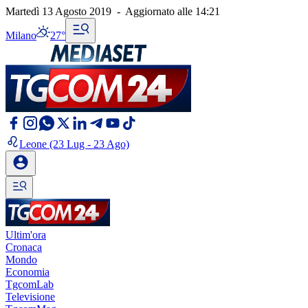
Martedì 13 Agosto 2019
-
Aggiornato alle
14:21
Milano
27°
Leone
(23 Lug - 23 Ago)
Ultim'ora
Cronaca
Mondo
Economia
TgcomLab
Televisione