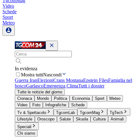
TgcomMag
Video
Schede
Sport
Meteo
In evidenza
Mostra tutti
Nascondi
Guerra Iran
Elezioni
Crans Montana
Epstein Files
Famiglia nel
bosco
Garlasco
Emergenza Clima
Tutti i dossier
Tutte le notizie del giorno
Cronaca
Mondo
Politica
Economia
Sport
Meteo
Video
Foto
Infografiche
Schede
Tv & Spettacolo
TgcomLab
TgcomMag
TgTech
Lifestyle
Oroscopo
Salute
Skuola
Cultura
Animali
Speciali
Chi siamo