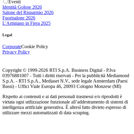
Eventi
Identità Golose 2026
Salone del Risparmio 2026
Fuorisalone 2026
L'Artigiano in Fiera 2025
Legal
Corporate
Cookie Policy
Privacy Policy
Copyright © 1999-
2026
RTI S.p.A. Business Digital - P.Iva
03976881007 - Tutti i diritti riservati - Per la pubblicità Mediamond
S.p.A. - RTI S.p.A., Mediaset N.V., sede legale Amsterdam (Paesi
Bassi) - Uffici Viale Europa 46, 20093 Cologno Monzese (MI)
Rispetto ai contenuti e ai dati personali trasmessi e/o riprodotti è
vietata ogni utilizzazione funzionale all’addestramento di sistemi di
intelligenza artificiale generativa. È altresì fatto divieto espresso di
utilizzare mezzi automatizzati di data scraping.