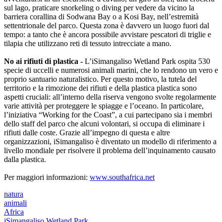
sul lago, praticare snorkeling o diving per vedere da vicino la
barriera corallina di Sodwana Bay o a Kosi Bay, nell’estremità
settentrionale del parco. Questa zona è davvero un luogo fuori dal
tempo: a tanto che è ancora possibile avvistare pescatori di triglie e
tilapia che utilizzano reti di tessuto intrecciate a mano.
No ai rifiuti di plastica -
L’iSimangaliso Wetland Park ospita 530
specie di uccelli e numerosi animali marini, che lo rendono un vero e
proprio santuario naturalistico. Per questo motivo, la tutela del
territorio e la rimozione dei rifiuti e della plastica plastica sono
aspetti cruciali: all’interno della riserva vengono svolte regolarmente
varie attività per proteggere le spiagge e l’oceano. In particolare,
l’iniziativa “Working for the Coast”, a cui partecipano sia i membri
dello staff del parco che alcuni volontari, si occupa di eliminare i
rifiuti dalle coste. Grazie all’impegno di questa e altre
organizzazioni, iSimangaliso è diventato un modello di riferimento a
livello mondiale per risolvere il problema dell’inquinamento causato
dalla plastica.
Per maggiori informazioni:
www.southafrica.net
natura
animali
Africa
iSimangaliso Wetland Park