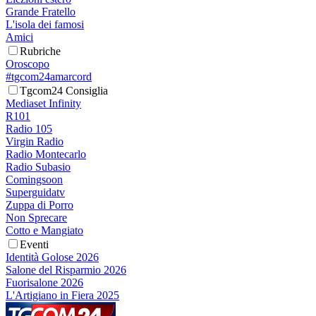
Grande Fratello
L'isola dei famosi
Amici
Rubriche
Oroscopo
#tgcom24amarcord
Tgcom24 Consiglia
Mediaset Infinity
R101
Radio 105
Virgin Radio
Radio Montecarlo
Radio Subasio
Comingsoon
Superguidatv
Zuppa di Porro
Non Sprecare
Cotto e Mangiato
Eventi
Identità Golose 2026
Salone del Risparmio 2026
Fuorisalone 2026
L'Artigiano in Fiera 2025