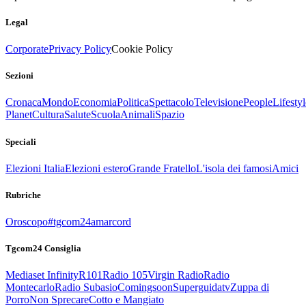
Legal
Corporate
Privacy Policy
Cookie Policy
Sezioni
Cronaca
Mondo
Economia
Politica
Spettacolo
Televisione
People
Lifestyl
Planet
Cultura
Salute
Scuola
Animali
Spazio
Speciali
Elezioni Italia
Elezioni estero
Grande Fratello
L'isola dei famosi
Amici
Rubriche
Oroscopo
#tgcom24amarcord
Tgcom24 Consiglia
Mediaset Infinity
R101
Radio 105
Virgin Radio
Radio
Montecarlo
Radio Subasio
Comingsoon
Superguidatv
Zuppa di
Porro
Non Sprecare
Cotto e Mangiato