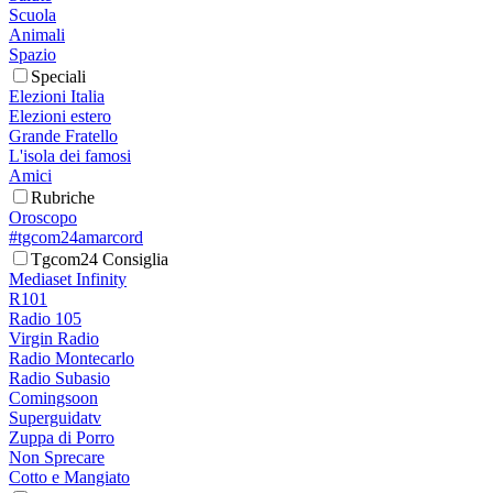
Scuola
Animali
Spazio
Speciali
Elezioni Italia
Elezioni estero
Grande Fratello
L'isola dei famosi
Amici
Rubriche
Oroscopo
#tgcom24amarcord
Tgcom24 Consiglia
Mediaset Infinity
R101
Radio 105
Virgin Radio
Radio Montecarlo
Radio Subasio
Comingsoon
Superguidatv
Zuppa di Porro
Non Sprecare
Cotto e Mangiato