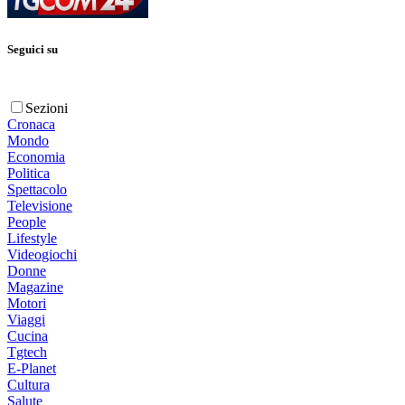
Seguici su
Sezioni
Cronaca
Mondo
Economia
Politica
Spettacolo
Televisione
People
Lifestyle
Videogiochi
Donne
Magazine
Motori
Viaggi
Cucina
Tgtech
E-Planet
Cultura
Salute