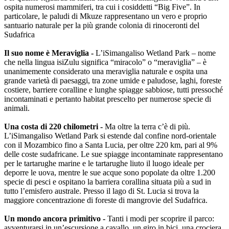
ospita numerosi mammiferi, tra cui i cosiddetti “Big Five”. In
particolare, le paludi di Mkuze rappresentano un vero e proprio
santuario naturale per la più grande colonia di rinoceronti del
Sudafrica
Il suo nome è Meraviglia -
L’iSimangaliso Wetland Park – nome
che nella lingua isiZulu significa “miracolo” o “meraviglia” – è
unanimemente considerato una meraviglia naturale e ospita una
grande varietà di paesaggi, tra zone umide e paludose, laghi, foreste
costiere, barriere coralline e lunghe spiagge sabbiose, tutti pressoché
incontaminati e pertanto habitat prescelto per numerose specie di
animali.
Una costa di 220 chilometri -
Ma oltre la terra c’è di più.
L’iSimangaliso Wetland Park si estende dal confine nord-orientale
con il Mozambico fino a Santa Lucia, per oltre 220 km, pari al 9%
delle coste sudafricane. Le sue spiagge incontaminate rappresentano
per le tartarughe marine e le tartarughe liuto il luogo ideale per
deporre le uova, mentre le sue acque sono popolate da oltre 1.200
specie di pesci e ospitano la barriera corallina situata più a sud in
tutto l’emisfero australe. Presso il lago di St. Lucia si trova la
maggiore concentrazione di foreste di mangrovie del Sudafrica.
Un mondo ancora primitivo -
Tanti i modi per scoprire il parco:
avventurarsi in un’escursione a cavallo, un giro in bici, una crociera