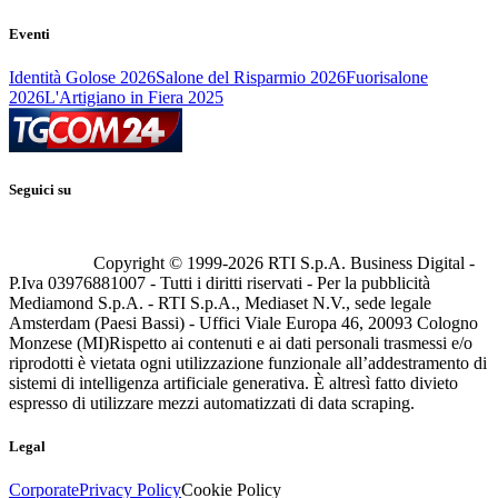
Eventi
Identità Golose 2026
Salone del Risparmio 2026
Fuorisalone
2026
L'Artigiano in Fiera 2025
Seguici su
Copyright © 1999-
2026
RTI S.p.A. Business Digital -
P.Iva 03976881007 - Tutti i diritti riservati - Per la pubblicità
Mediamond S.p.A. - RTI S.p.A., Mediaset N.V., sede legale
Amsterdam (Paesi Bassi) - Uffici Viale Europa 46, 20093 Cologno
Monzese (MI)
Rispetto ai contenuti e ai dati personali trasmessi e/o
riprodotti è vietata ogni utilizzazione funzionale all’addestramento di
sistemi di intelligenza artificiale generativa. È altresì fatto divieto
espresso di utilizzare mezzi automatizzati di data scraping.
Legal
Corporate
Privacy Policy
Cookie Policy