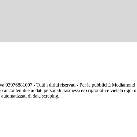
va 03976881007 - Tutti i diritti riservati - Per la pubblicità Mediamon
o ai contenuti e ai dati personali trasmessi e/o riprodotti è vietata ogni 
zi automatizzati di data scraping.