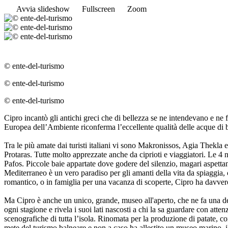
Avvia slideshow
Fullscreen
Zoom
© ente-del-turismo
© ente-del-turismo
© ente-del-turismo
Cipro incantò gli antichi greci che di bellezza se ne intendevano e ne
Europea dell’Ambiente riconferma l’eccellente qualità delle acque di bal
Tra le più amate dai turisti italiani vi sono Makronissos, Agia Thekl
Protaras. Tutte molto apprezzate anche da ciprioti e viaggiatori. Le 4
Pafos. Piccole baie appartate dove godere del silenzio, magari aspettand
Mediterraneo è un vero paradiso per gli amanti della vita da spiaggia, 
romantico, o in famiglia per una vacanza di scoperte, Cipro ha davvero 
Ma Cipro è anche un unico, grande, museo all'aperto, che ne fa una dest
ogni stagione e rivela i suoi lati nascosti a chi la sa guardare con att
scenografiche di tutta l’isola. Rinomata per la produzione di patate, c
mete del turismo balneare e non a caso ha allestito un museo marino, i