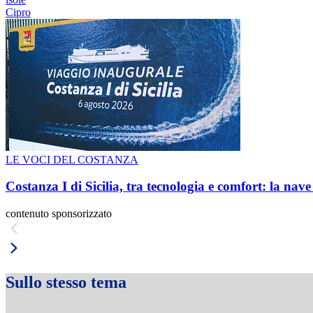
Cipro
LE VOCI DEL COSTANZA
Costanza I di Sicilia, tra tecnologia e comfort: la nav
contenuto sponsorizzato
Sullo stesso tema