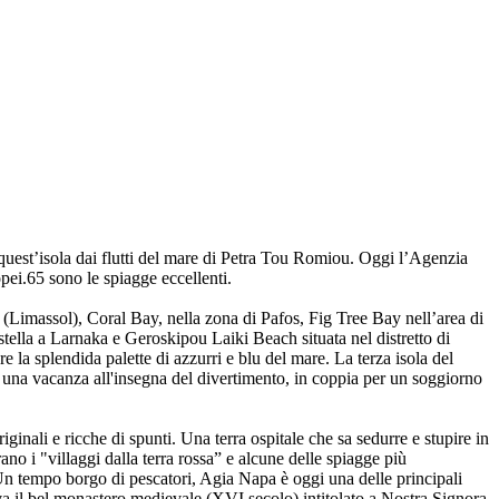
 quest’isola dai flutti del mare di Petra Tou Romiou. Oggi l’Agenzia
opei.65 sono le spiagge eccellenti.
(Limassol), Coral Bay, nella zona di Pafos, Fig Tree Bay nell’area di
stella a Larnaka e Geroskipou Laiki Beach situata nel distretto di
 la splendida palette di azzurri e blu del mare. La terza isola del
er una vacanza all'insegna del divertimento, in coppia per un soggiorno
inali e ricche di spunti. Una terra ospitale che sa sedurre e stupire in
ano i "villaggi dalla terra rossa” e alcune delle spiagge più
. Un tempo borgo di pescatori, Agia Napa è oggi una delle principali
va il bel monastero medievale (XVI secolo) intitolato a Nostra Signora