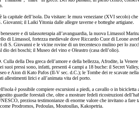
a.
 la capitale dell’isola. Da visitare: le mura veneziane (XVI secolo) ch
. Giovanni; il Laiki Yitonia dalle allegre taverne e botteghe artigiane.
i benessere e di talassoterapia all’avanguardia, la nuova Limassol Marina n
stello di Limassol, fortezza medievale dove Riccardo Cuor di Leone avre
lieri di S. Giovanni e le vicine rovine di un trecentesco mulino per lo zu
al dio dei boschi; il Museo del vino e Oleastro (casa dell’olio).
Culla della Dea greca dell’amore e della bellezza, Afrodite, la Venere dei
ei suoi pressi sono, infatti, presenti 4 campi a 18 buche: il Secret Valle
Teseo e Aion di Kato Pafos (II-V sec. d.C.); le Tombe dei re scavate nell
allestimenti lirici e all’animata vita del porto.
isola è possibile compiere escursioni a piedi, a cavallo o in bicicletta al
 gestito guardie forestali che, oltre a mostrare fedeli ricostruzioni dell’
l'UNESCO, preziosa testimonianze di enorme valore che invitano a fare tap
ato come Prodromos, Pedoulas, Moutoullas, Kakopetria.