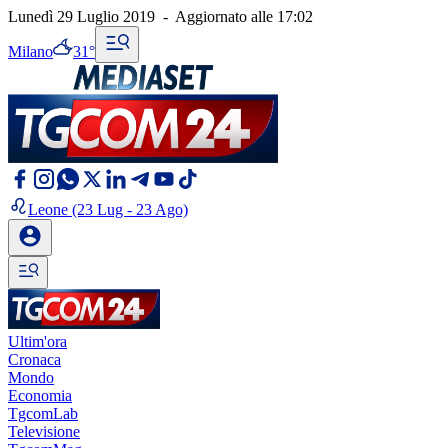
Lunedì 29 Luglio 2019
-
Aggiornato alle
17:02
Milano
31°
Leone
(23 Lug - 23 Ago)
Ultim'ora
Cronaca
Mondo
Economia
TgcomLab
Televisione