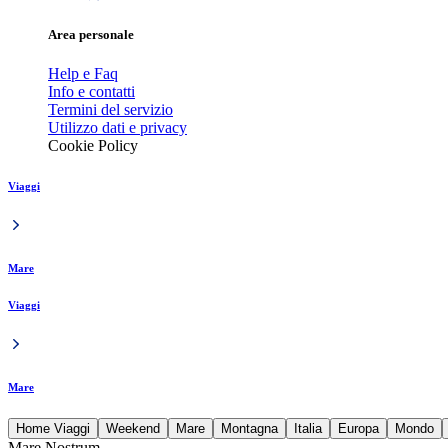
Area personale
Help e Faq
Info e contatti
Termini del servizio
Utilizzo dati e privacy
Cookie Policy
Viaggi
Mare
Viaggi
Mare
Home Viaggi
Weekend
Mare
Montagna
Italia
Europa
Mondo
Mare Nostrum