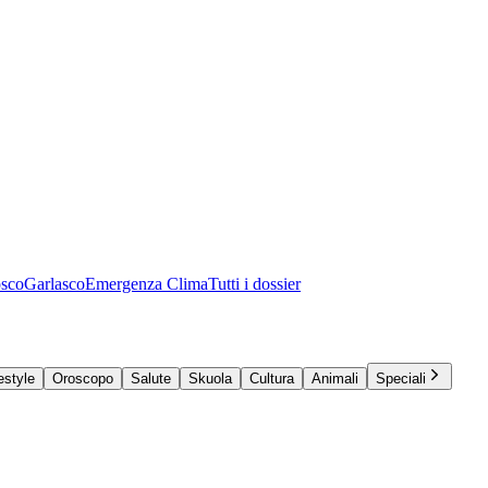
osco
Garlasco
Emergenza Clima
Tutti i dossier
estyle
Oroscopo
Salute
Skuola
Cultura
Animali
Speciali