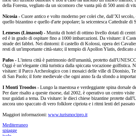
della Foresta, vegliato da un sicomoro che vanta più di 500 anni di vit
Nicosia -
Cuore antico e volto moderno per colei che, dall’XI secolo, è
quello bizantino e quello d'arte popolare; la seicentesca Cattedrale di S
Lemesos (Limassol) -
Munita di hotel di ottimo livello dotati di centr
ed è in grado di ospitare fino a 1000 imbarcazioni. Da visitare: il Ca
strade dei fabbri. Nei dintorni: il castello di Kolossi, opera dei Cava
resti di un'importante città-stato; il tempio di Apollon Ylatis, dedicato 
Pafos -
L'intera città è patrimonio dell'umanità, protetto dall'UNESCO. 
Oggi è un’elegante città turistica dalla spiccata vocazione golfistica. N
visitare: il Parco Archeologico con i mosaici delle ville di Dionisio, 
di San Paolo; il forte medievale che ogni anno fa da sfondo a importanti 
I Monti Troodos -
Lungo la maestosa e verdeggiante spina dorsale dell'
Per dare risalto a queste risorse, dal 2002, è operativo un centro visite
tour guidati a tema. Da visitare: le dieci chiese bizantine protette dal
ancora uno spaccato di vero folklore cipriota e i ritmi lenti del pass
Maggiori informazioni:
www.turismocipro.it
Mediterraneo
spiagge
isole