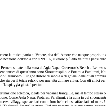
 fecero la mitica patria di Venere, dea dell’Amore che nacque proprio in
neazione dell’isola con il 99.1%, il valore più alto tra tutti i paesi eur
a e Pernera situate nella zona di Agia Napa, Governor’s Beach a Lemesos 
 new entries di quest'anno sono Skoutarospilioi e Potami a Paralimni, Ka
o il tramonto. Lunghe distese di sabbia o di ghiaia, dalle quali ammirare
che sia per il totale relax o per una vita di mare attiva. Con gli amici p
“la spiaggia giusta” per tutti.
inazione eclettica, ideale per vacanze tranquille, ma al tempo stesso orig
enzione. Come Agia Napa, Protaras, Paralimni: è la zona in cui si concentr
onserva villaggi spettacolari con le loro belle chiese affacciati sul mare
l “Thalassa”, “mare” in greco. Del suo passato, in pieno centro, conser