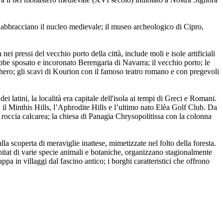
e abbracciano il nucleo medievale; il museo archeologico di Cipro,
ei pressi del vecchio porto della città, include moli e isole artificiali
bbe sposato e incoronato Berengaria di Navarra; il vecchio porto; le
cchero; gli scavi di Kourion con il famoso teatro romano e con pregevoli
 latini, la località era capitale dell'isola ai tempi di Greci e Romani.
y, il Minthis Hills, l’Aphrodite Hills e l’ultimo nato Elèa Golf Club. Da
a roccia calcarea; la chiesa di Panagia Chrysopolitissa con la colonna
la scoperta di meraviglie inattese, mimetizzate nel folto della foresta.
habitat di varie specie animali e botaniche, organizzano stagionalmente
pa in villaggi dal fascino antico; i borghi caratteristici che offrono