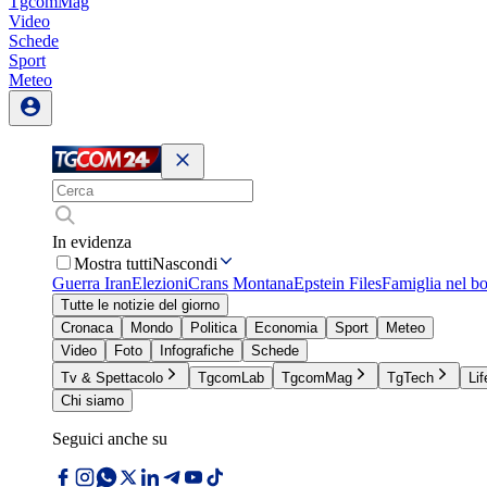
TgcomMag
Video
Schede
Sport
Meteo
In evidenza
Mostra tutti
Nascondi
Guerra Iran
Elezioni
Crans Montana
Epstein Files
Famiglia nel b
Tutte le notizie del giorno
Cronaca
Mondo
Politica
Economia
Sport
Meteo
Video
Foto
Infografiche
Schede
Tv & Spettacolo
TgcomLab
TgcomMag
TgTech
Lif
Chi siamo
Seguici anche su